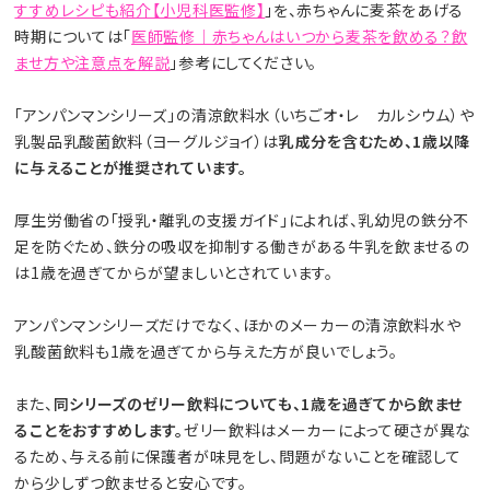
すすめレシピも紹介【小児科医監修】
」を、赤ちゃんに麦茶をあげる
時期については「
医師監修｜赤ちゃんはいつから麦茶を飲める？飲
ませ方や注意点を解説
」参考にしてください。
「アンパンマンシリーズ」の清涼飲料水（いちごオ・レ カルシウム）や
乳製品乳酸菌飲料（ヨーグルジョイ）は
乳成分を含むため、1歳以降
に与えることが推奨されています。
厚生労働省の「授乳・離乳の支援ガイド」によれば、乳幼児の鉄分不
足を防ぐため、鉄分の吸収を抑制する働きがある牛乳を飲ませるの
は1歳を過ぎてからが望ましいとされています。
アンパンマンシリーズだけでなく、ほかのメーカーの清涼飲料水や
乳酸菌飲料も1歳を過ぎてから与えた方が良いでしょう。
また、
同シリーズのゼリー飲料についても、1歳を過ぎてから飲ませ
ることをおすすめします。
ゼリー飲料はメーカーによって硬さが異な
るため、与える前に保護者が味見をし、問題がないことを確認して
から少しずつ飲ませると安心です。