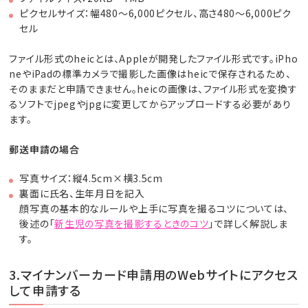
ピクセルサイズ：幅480～6,000ピクセル、高さ480～6,000ピク
セル
ファイル形式のheicとは、Appleが開発したファイル形式です。iPho
neやiPadの標準カメラで撮影した画像はheicで保存されるため、
そのままだと申請できません。heicの画像は、ファイル形式を変換す
るソフトでjpegやjpgに変更してからアップロードする必要があり
ます。
郵送申請の場合
写真サイズ：縦4.5cm×横3.5cm
裏面に氏名、生年月日を記入
顔写真の基本的なルールや上手に写真を撮るコツについては、
後述の「
新生児の写真を撮影するときのコツ
」で詳しく解説しま
す。
3.マイナンバーカード申請用のWebサイトにアクセス
して申請する