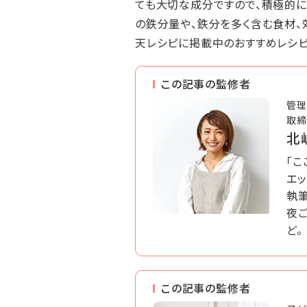
ても大切な成分ですので、積極的に
の鉄分量や、鉄分を多く含む食材、
天レシピに掲載中のおすすめレシピ
この記事の監修者
管理
取締
北
「こ
エ
執筆
夜ご
ど。
この記事の監修者