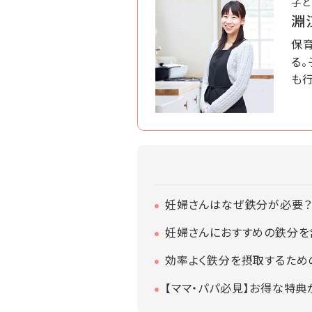
子ど
淵
保
る
も
妊婦さんはなぜ鉄分が必要？
妊婦さんにおすすめの鉄分を
効率よく鉄分を摂取するため
【ママ・パパ必見】お得な特