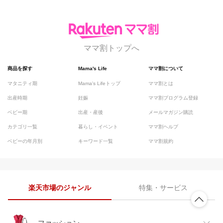
ママ割トップへ
商品を探す
Mama's Life
ママ割について
マタニティ期
Mama's Lifeトップ
ママ割とは
出産時期
妊娠
ママ割プログラム登録
ベビー期
出産・産後
メールマガジン購読
カテゴリ一覧
暮らし・イベント
ママ割ヘルプ
ベビーの年月別
キーワード一覧
ママ割規約
楽天市場のジャンル
特集・サービス
ファッション