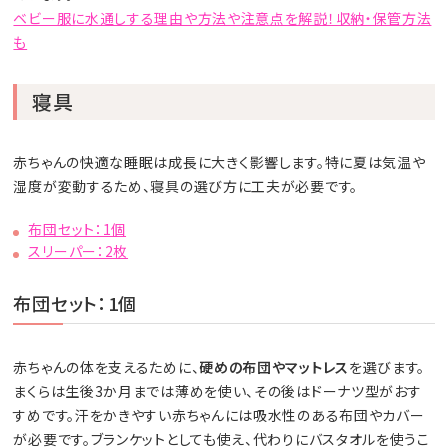
ベビー服に水通しする理由や方法や注意点を解説！収納・保管方法
も
寝具
赤ちゃんの快適な睡眠は成長に大きく影響します。特に夏は気温や
湿度が変動するため、寝具の選び方に工夫が必要です。
布団セット：1個
スリーパー：2枚
布団セット：1個
赤ちゃんの体を支えるために、
硬めの布団やマットレス
を選びます。
まくらは生後3か月までは薄めを使い、その後はドーナツ型がおす
すめです。汗をかきやすい赤ちゃんには吸水性のある布団やカバー
が必要です。ブランケットとしても使え、代わりにバスタオルを使うこ