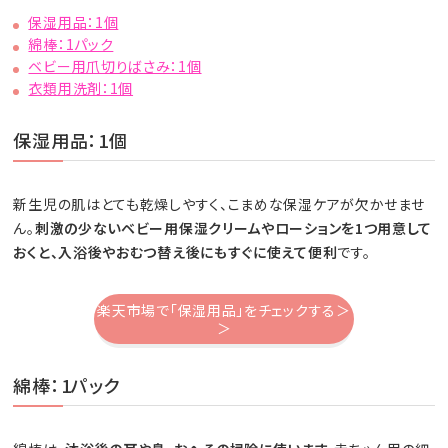
保湿用品：1個
綿棒：1パック
ベビー用爪切りばさみ：1個
衣類用洗剤：1個
保湿用品：1個
新生児の肌はとても乾燥しやすく、こまめな保湿ケアが欠かせませ
ん。
刺激の少ないベビー用保湿クリームやローションを1つ用意して
おくと、入浴後やおむつ替え後にもすぐに使えて便利
です。
楽天市場で「保湿用品」をチェックする＞
＞
綿棒：1パック