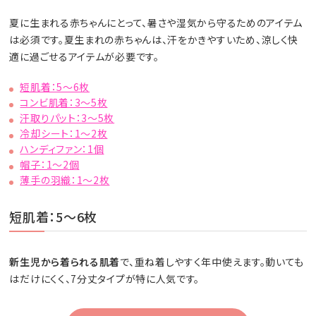
夏に生まれる赤ちゃんにとって、暑さや湿気から守るためのアイテム
は必須です。夏生まれの赤ちゃんは、汗をかきやすいため、涼しく快
適に過ごせるアイテムが必要です。
短肌着：5～6枚
コンビ肌着：3～5枚
汗取りパット：3～5枚
冷却シート：1～2枚
ハンディファン：1個
帽子：1～2個
薄手の羽織：1～2枚
短肌着：5～6枚
新生児から着られる肌着
で、重ね着しやすく年中使えます。動いても
はだけにくく、7分丈タイプが特に人気です。