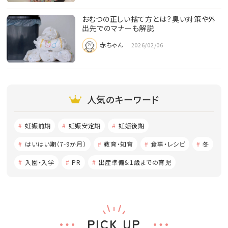
おむつの正しい捨て方とは？臭い対策や外
出先でのマナーも解説
赤ちゃん
2026/02/06
人気のキーワード
妊娠前期
妊娠安定期
妊娠後期
はいはい期（7-9か月）
教育・知育
食事・レシピ
冬
入園・入学
PR
出産準備＆1歳までの育児
PICK UP