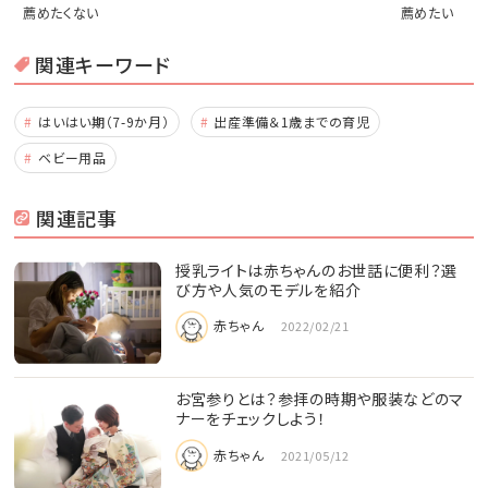
薦めたくない
薦めたい
関連キーワード
はいはい期（7-9か月）
出産準備＆1歳までの育児
ベビー用品
関連記事
授乳ライトは赤ちゃんのお世話に便利？選
び方や人気のモデルを紹介
赤ちゃん
2022/02/21
お宮参りとは？参拝の時期や服装などのマ
ナーをチェックしよう！
赤ちゃん
2021/05/12