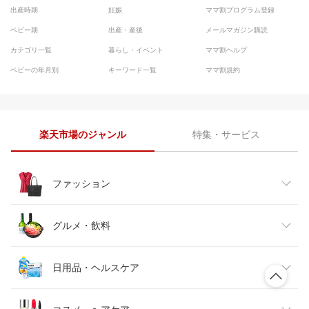
出産時期
妊娠
ママ割プログラム登録
ベビー期
出産・産後
メールマガジン購読
カテゴリ一覧
暮らし・イベント
ママ割ヘルプ
ベビーの年月別
キーワード一覧
ママ割規約
楽天市場のジャンル
特集・サービス
ファッション
レディースファッション
グルメ・飲料
メンズファッション
食品
日用品・ヘルスケア