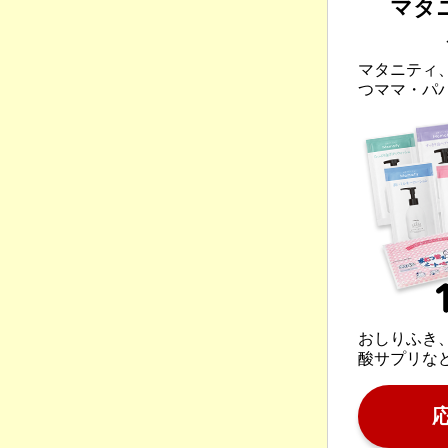
マタ
マタニティ
つママ・パ
おしりふき
酸サプリな