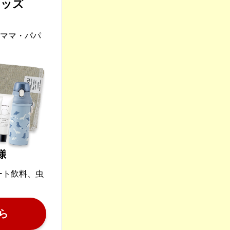
キッズ
ス
つママ・パパ
ート飲料、虫
ら