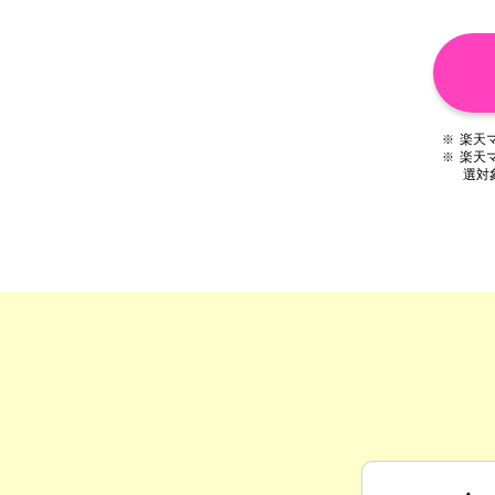
楽天
※
楽天
※
選対