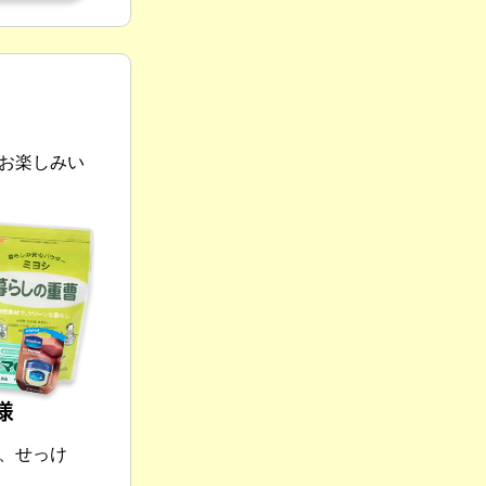
ス
お楽しみい
、せっけ