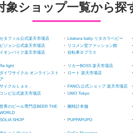
対象ショップ一覧から探
セタフィル公式楽天市場店
Litakara baby リタカラベビー
ピジョン公式楽天市場店
リコメン堂ファッション館
イオンバイク楽天市場店
自転車Ｄプラス
Re-light
リカーBOSS 楽天市場店
ダイワサイクル オンラインスト
ロート 楽天市場店
ア
サイクルＬａｂ．
FANCL公式ショップ 楽天市場店
コンビ公式楽天市場店
UMO Tokyo
世界のビール専門店BEER THE
腕時計本舗
WORLD
SOLIA SHOP
PUPPAPUPO
赤ちゃんデパート
CoCo-Shopping