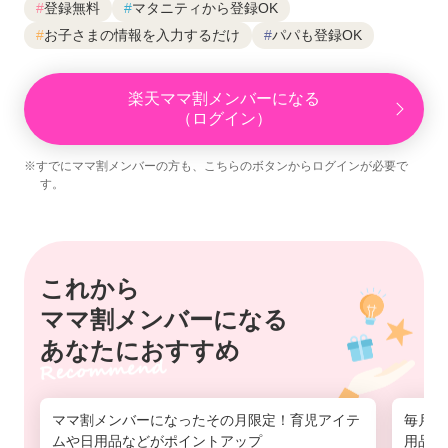
#
登録無料
#
マタニティから登録OK
#
お子さまの情報を入力するだけ
#
パパも登録OK
楽天ママ割メンバーになる
（ログイン）
※すでにママ割メンバーの方も、こちらのボタンからログインが必要で
す。
これから
ママ割メンバーになる
あなたにおすすめ
ママ割メンバーになったその月限定！育児アイテ
毎月1
ムや日用品などがポイントアップ
用品の