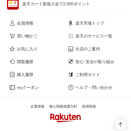
楽天カード新規入会で2,000ポイント
花・ガーデン・DIY
ホビー
会員情報
楽天市場トップ
サービス・リフォーム
楽器・音響機器
買い物かご
楽天のサービス一覧
お気に入り
出店のご案内
本・雑誌・コミック
閲覧履歴
安心･安全の取り組み
購入履歴
ご利用ガイド
myクーポン
ヘルプ・問い合わせ
企業情報
個人情報保護方針
採用情報