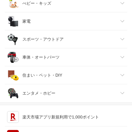
ベビーファッション
水・ソフトドリンク
ダイエット・健康
美容・コスメ・香水
べビー・キッズ
インナー・下着・ナイトウェア
ビール・洋酒
医薬品・コンタクト・介護
キッズ・ベビー・マタニティ
家電
バッグ・小物・ブランド雑貨
ワイン
おもちゃ
家電
スポーツ・アウトドア
靴
日本酒・焼酎
TV・オーディオ・カメラ
スポーツ・アウトドア
車体・オートパーツ
腕時計
スマートフォン・タブレット
ゴルフ
車用品・バイク用品
住まい・ペット・DIY
ジュエリー・アクセサリー
パソコン・周辺機器
車・バイク
インテリア・寝具・収納
エンタメ・ホビー
キッチン用品・食器・調理器具
テレビゲーム
楽天市場アプリ新規利用で1,000ポイント
ペット・ペットグッズ
CD・DVD