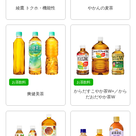
綾鷹 トクホ・機能性
やかんの麦茶
お茶飲料
お茶飲料
からだすこやか茶W+／から
爽健美茶
だおだやか茶W