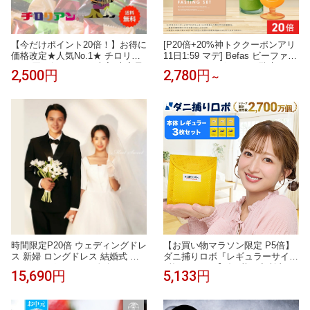
【今だけポイント20倍！】お得に
[P20倍+20%神トククーポンアリ
価格改定★人気No.1★ チロリア
11日1:59 マデ] Befas ビーファス
ン お買い得セット40本入 大容量
ファスティング セット 酵素ドリ
2,500円
2,780円
～
お菓子 個包装 小分け クッキー
ンク スムージー スープ 置き換え
スイーツ ギフト ばらまき お祝い
ダイエット ダイエットフード 低
お礼 お土産 手土産 差し入れ 退
カロリー 酵素【3日間】【7日
職 焼き菓子 お取り寄せ 福岡 お
間】
徳用 大容量 詰め合わせ お配り
誕生日 洋菓子
時間限定P20倍 ウェディングドレ
【お買い物マラソン限定 P5倍】
ス 新婦 ロングドレス 結婚式 ウ
ダニ捕りロボ『レギュラーサイズ
エディングドレス 二次会ドレス
3枚セット』【〔日革研究所直
15,690円
5,133円
花嫁 前撮り エレガント サテン
営〕ダニ増殖抑制率99.9％以上
チュール シンプル リゾートドレ
ダニ捕りシート 完璧なダニ対策
ス ワンピース 披露宴 ブライダル
に ダニ研究20年以上の日革研究