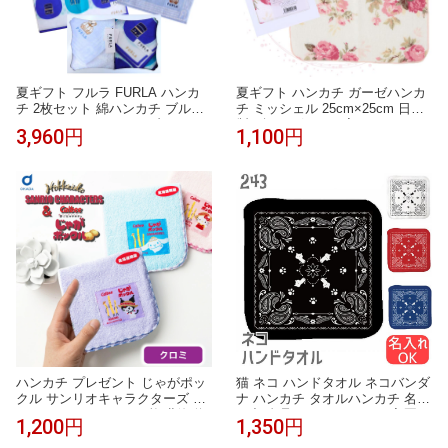
夏ギフト フルラ FURLA ハンカ
夏ギフト ハンカチ ガーゼハンカ
チ 2枚セット 綿ハンカチ ブルー
チ ミッシェル 25cm×25cm 日本
50cm タオルハンカチ ブルー 23c
製 ギフトボックス入り レディー
3,960円
1,100円
m 高級 海外 イタリア レディース
ス ギフト プレゼント 女性 赤ち
ブランド ギフト プレゼント 女性
ゃん ベビー おしゃれ 人気 誕生
人気 おしゃれ かわいい フェミニ
日 お礼 お返し お祝い ノベルテ
ン スタイリッシュ ラッピング対
ィ 贈答品 敬老の日 タオルギフト
応 誕生日 お礼 お返し お祝い
ハンカチ プレゼント じゃがポッ
猫 ネコ ハンドタオル ネコバンダ
クル サンリオキャラクターズ 織
ナ ハンカチ タオルハンカチ 名入
ネームタオル クロミ 1枚 北海道
れ 記念品 アニバーサリー 入園
1,200円
1,350円
限定 タオル ハンカチ キティちゃ
入学 卒園 卒業 入学祝い 還暦 卒
ん Sanrio キャラクター グッズ お
業祝 誕生日 クリスマス ネコ好き