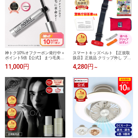
臭 熱中症対策
神トク10%オフクーポン発行中＋
スマートキッズベルト 【正規取
ポイント5倍【公式】 まつ毛美容
扱店】正規品 クリップ外し プレ
液 ラッシュアディクト アイラッ
ゼント付 B1092｜回答書付き 2個
11,000円
4,280円
～
シュ コンディショニング セラム
3個 メテオAPAC チャイルドシー
アドバンス 5ml アンバサダー仕
ト 子ども用 シートベルト 子供用
様リーフレット添付 まつ毛ケア
幼児用 3歳から12歳 携帯型 ジュ
まつげ美容液 まつ毛パーマ Lash
ニアシート Eマーク メテオ 不要
addict 正規品 送料無料
チャイルドシート