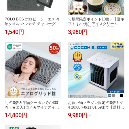
POLO BCS ポロビーシーエス 今
＼期間限定ポイント10倍／【夏ギ
治タオル ハンカチ チャコーグレ
フト お中元】アイスクリーム ジ
ー タオルハンカチ ギフトボック
ェラート 甘栗専門店の甘栗ジェ
1,540円
3,980円
ス入り 日本製 メンズ ブランド
ラート入 創業99年の青果市場直
ギフト プレゼント 男性 人気 ギ
営素材使用 贅沢素材ジェラー
フトラッピング対応 巾着袋 包装
ト ランキング1位 アイス つぶ
紙 誕生日 お礼 お返し お祝い
あまぐり ミルク いちご 抹茶 チ
ョコ クッキークリーム 6種6入 ア
イスギフト 即日配送
＼P10倍＆半額クーポンで7,400
お買い物マラソン限定P10倍！8/
円！★楽天1位／★マイナスイオ
4 20:00〜8/11 01:59まで【送料無
ン★枕 枕カバー付 エアログリッ
料】ここひえR82026年最新モデ
14,800円
9,980円
～
ド枕 洗える 通気性抜群 ジェル T
ル 正規品 ショップジャパン公式
PE 高反発枕 柔らかい 横向き寝
卓上扇風機 パーソナルクーラー
用枕 うつぶせ寝 仰向け 寝返り
冷風扇 冷風機 卓上クーラー