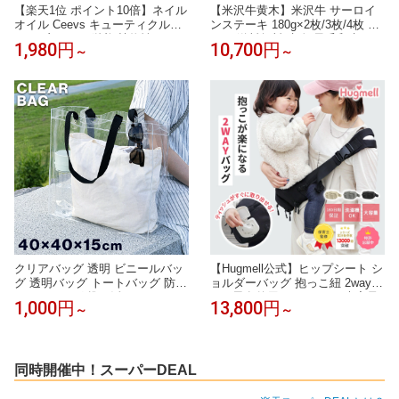
【楽天1位 ポイント10倍】ネイル
【米沢牛黄木】米沢牛 サーロイ
オイル Ceevs キューティクルオ
ンステーキ 180g×2枚/3枚/4枚 選
イル 爪オイル 栄養 植物性 ペン
べる 送料無料 牛肉 黒毛和牛 ス
1,980円
10,700円
～
～
タイプ スポイト 爪育成オイル ギ
テーキ お中元 お歳暮 肉 ギフト
フト 爪美容液 ハイポニキウム ネ
国産 父の日 誕生日 御贈答 プレ
イルセラム 爪保湿 プレゼント 指
ゼント 内祝い 日本三大和牛（米
先 爪 美容液 保湿 爪用美容液 甘
沢牛 松阪牛 神戸牛）である最高
皮ケア 育爪 自爪 育成 美爪
級の米沢牛 BBQ バーベキュー ギ
フト
クリアバッグ 透明 ビニールバッ
【Hugmell公式】ヒップシート シ
グ 透明バッグ トートバッグ 防水
ョルダーバッグ 抱っこ紐 2way 2
カバーバッグ 推し活 ツアーバッ
0kg 男女兼用 コンパクト 大容量
1,000円
13,800円
～
～
グ 軽量 クリア 丈夫 保護ケース
レディース メンズ おしゃれ 3歳
高耐久 イベント プール ビーチ
4歳 肩掛け 斜めがけ マザーズバ
アウトドア 雨 セキュリティ ナイ
ッグ ヒップシート付き抱っこ紐
ロン 抜け感 ビニールトートバッ
サポートベルト付き
グ
同時開催中！スーパーDEAL