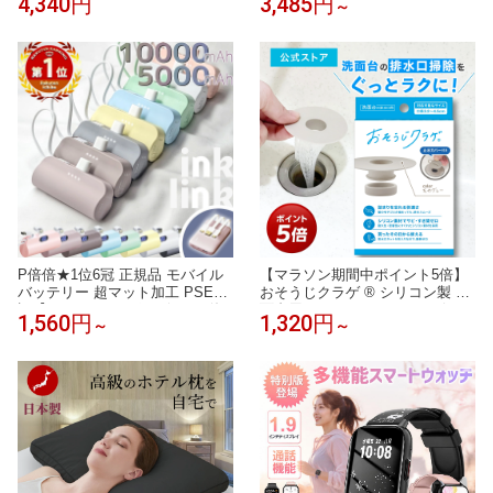
4,340円
3,485円
～
コ クッキー ドーナツ 洋菓子 お
個入り 誕生日プレゼント スイー
菓子 高級 おしゃれ 福袋 詰め合
ツ クッキー 洋菓子 詰め合わせ
わせ お取り寄せ スイーツ 誕生日
お取り寄せ 北海道 内祝い お返し
祝い お礼 パーティ ご自宅用
クッキーサンド サブレ グラッセ
4個入り 送料込み
P倍倍★1位6冠 正規品 モバイル
【マラソン期間中ポイント5倍】
バッテリー 超マット加工 PSE認
おそうじクラゲ ® シリコン製 洗
証【200円offクーポン2個目に使
面台用 ヘアキャッチャー 口径3.
1,560円
1,320円
～
～
える】大容量 小型 軽量 ミニ iPh
2〜4.5cm対応 排水口 ゴミ受け
one 急速充電 タイプc ケーブル
ネット交換式 お手入れ簡単 サビ
ケーブル内蔵 Android Type-c ラ
ない 排水スムーズ 特許取得済
イトニング アイフォン アンドロ
イド 充電器 急速 急速充電器 500
0/10000mAh