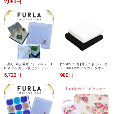
2,080円
牛乳割り アイス・コーヒーゼリ
ーに 保存料・着色料・香料不使
用
＼残り1点／夏ギフト フルラ FU
[Studio Plus] [号泣できるハンカ
RLA ハンカチ 2枚セット シルク
チ] 30×30cm ハンカチ タオル地
混ハンカチ ブルー 58cm 大判 タ
厚手 泣くシーンで活躍 結婚式 葬
5,720円
980円
オルハンカチ ブルー 23cm 高級
式 冠婚葬祭 入園式 卒園式 入学
海外 イタリア レディース ブラン
式 卒業式
ド ギフト プレゼント 女性 人気
おしゃれ フェミニン スタイリッ
シュ ラッピング対応 誕生日 お礼
お返し お祝い