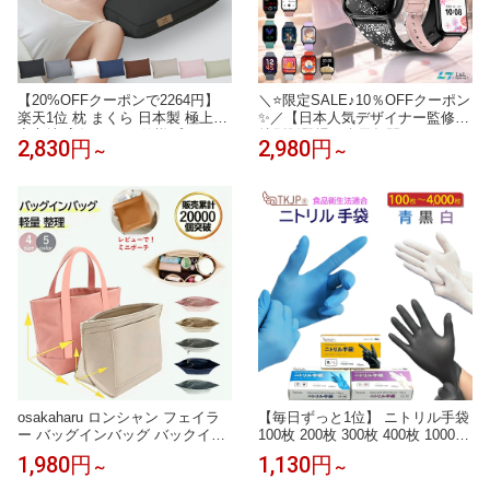
【20%OFFクーポンで2264円】
＼⭐限定SALE♪10％OFFクーポン
楽天1位 枕 まくら 日本製 極上の
✨／【日本人気デザイナー監修
寝心地 高級 ホテル仕様プレミア
特別版登場！楽天年間ランキング
2,830円
2,980円
～
～
ム枕 ふわふ いびき対策 わ 高さ
1位】レディーススマートウォッ
調整可能 通気性抜群 抗菌 消臭
チ QS16PRO 小さめ腕時計 通話
横向き寝対応 丸洗いOK 63×43c
機能 24時間健康管理 1.9インチ大
m 送料無料
画面 IP68防水 歩数計 心拍数 着
信通知 睡眠モード 音楽製御 iPho
ne/Android対応
osakaharu ロンシャン フェイラ
【毎日ずっと1位】 ニトリル手袋
ー バッグインバッグ バックイン
100枚 200枚 300枚 400枚 1000枚
バック インナーバッグ 自立 小さ
4000枚 ゴム手袋 使い捨て グロー
1,980円
1,130円
～
～
め 大きめ 旅行 フェルト インナ
ブ ニトリル 青 白 黒 ニトリル手
ーバック ルプリアージュ s l FEI
袋 パウダーフリー 食品衛生法 医