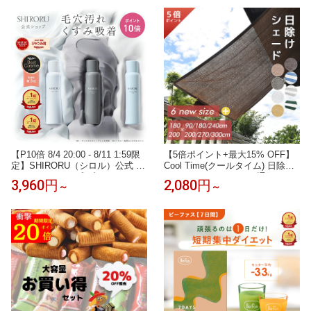
LER IACUCCI ルイ・ヴィトン イ
療 病院 ニトリルゴム手袋 SS S
エナ適応 水筒ポケット a4 軽量
M L ニトリル 手袋 介護 手袋 作
整理 仕切り付き
業 手袋 使い捨て 送料無料
【P10倍 8/4 20:00 - 8/11 1:59限
【5倍ポイント+最大15% OFF】
定】SHIRORU（シロル）公式 ク
Cool Time(クールタイム) 日除け
リスタルホイップ ブラック マイ
シェード オーニング 通気 ベー
3,960円
2,080円
～
～
ルド 炭酸洗顔 毛穴 洗顔 くすみ
シック【12サイズから選べる180
泡洗顔 洗顔料 ランキング おすす
×90/180/240 200x200/270/300c
め 泡パック 保湿（120g× 1本 ）
m】【3年間の安心保証】通気性
が良く 目隠し 目かくし 紫外線 U
V対策 省エネ 節約 洋風 タープ