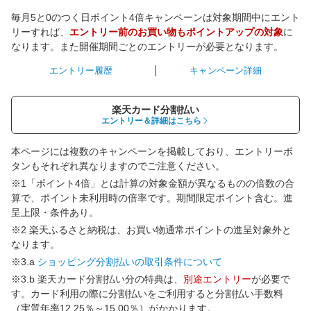
毎月5と0のつく日ポイント4倍キャンペーンは対象期間中にエント
リーすれば、
エントリー前のお買い物もポイントアップの対象
に
なります。また開催期間ごとのエントリーが必要となります。
エントリー履歴
キャンペーン詳細
楽天カード分割払い
エントリー＆詳細はこちら
本ページには複数のキャンペーンを掲載しており、エントリーボ
タンもそれぞれ異なりますのでご注意ください。
※1「ポイント4倍」とは計算の対象金額が異なるものの倍数の合
算で、ポイント未利用時の倍率です。期間限定ポイント含む。進
呈上限・条件あり。
※2 楽天ふるさと納税は、お買い物通常ポイントの進呈対象外と
なります。
※3.a
ショッピング分割払いの取引条件について
※3.b 楽天カード分割払い分の特典は、
別途エントリー
が必要で
す。カード利用の際に分割払いをご利用すると分割払い手数料
（実質年率12.25％～15.00％）がかかります。