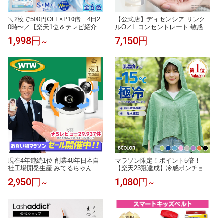
＼2枚で500円OFF×P10倍｜4日2
【公式店】ディセンシア リンク
0時〜／【楽天1位＆テレビ紹介】
ルO／L コンセントレート 敏感肌
ポンチョ 冷感 S / M / L 冷感ポン
用 しわ オイル状美容液 オイル
1,998円
7,150円
～
チョ キッズ サッカー クールタオ
コラーゲン 保湿 アルコールフリ
ル 冷感タオル 冷却タオル クール
ー DECENCIA エイジングケア 正
ポンチョ ラッシュガード フード
規品
付き 冷却ポンチョ ひんやり アイ
ス ポンチョ UV 最大 98％カット
現在4年連続1位 創業48年日本自
マラソン限定！ポイント5倍！
社工場開発生産 みてるちゃん 50
【楽天23冠達成】冷感ポンチョ
0万 温度計 5GHz ベビーモニター
冷感アイスポンチョ 冷却タオル
2,950円
1,080円
～
～
防犯カメラ Amazon国内サーバー
ポンチョ 冷感アイテム アイス冷
自社契約 ペットカメラ 自動追跡
感ポンチョ クールパーカー 即効
見守りカメラ ワイヤレス 屋内 監
冷感 肌温度-15℃ 冷却100% 暑さ
視カメラ 小型
対策グッズ ポンチョ 冷却 UVカ
ット クールポンチョ 吸水 抗菌防