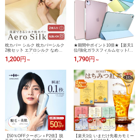
枕カバー シルク 枕カバーシルク
★期間中ポイント10倍★【楽天1
2枚セッ卜 エアロシルク なめら
位/強化ガラスフィルムセット/ブ
かな肌触り 美容枕 枕 ピローケー
ルーライトカット】iPad ケース i
1,200円
1,790円
～
～
ス 冷感 ひんやり 洗濯機・乾燥機
Pad Air11/Air13(M4/M3/M2) Pro1
対応 14サイズ 34色 絹85 ｜ 眠り
1/Pro13(M5/M4) 第11世代 A16 第
の入口に、やさしさだけを 。
10世代 第9世代 第8/7/6/5世代 カ
バー Air5 Air4 mini7 mini6 mini5
mini4 Air Air2 軽量 保護フィルム
【50％OFFクーポン＋P2倍】脱
【楽天1位 いまだけ先着カモミー