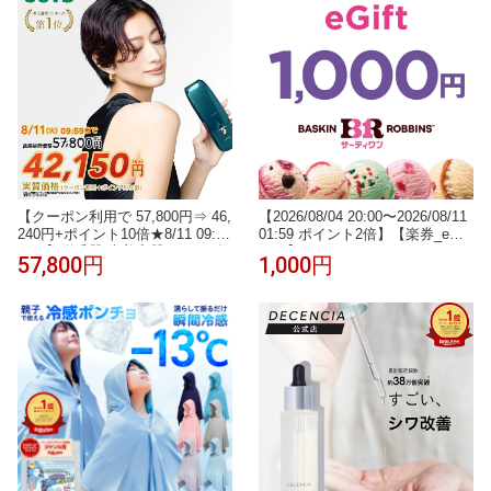
首 首こり いびき予防防止 誕生日
父の日 プレゼント ギフト 健康グ
ッズ
【クーポン利用で 57,800円⇒ 46,
【2026/08/04 20:00〜2026/08/11
240円+ポイント10倍★8/11 09:59
01:59 ポイント2倍】【楽券_eギ
まで】脱毛器 光美容器 JOVS 公
フト】サーティワン 1,000円
57,800円
1,000円
式 Doraシリーズ Scroll HIPL IPL
家庭用 冷却機能 サファイア冷却
ハイパワー 痛みレス VIO 顔 ワキ
全身 自宅ケア うぶ毛 ヒゲ 女性
男性 メンズ 男女兼用 ギフト