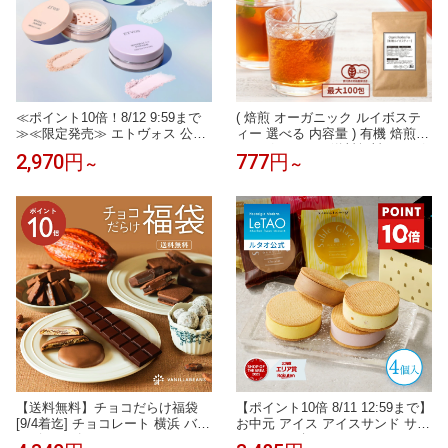
≪ポイント10倍！8/12 9:59まで
( 焙煎 オーガニック ルイボステ
≫≪限定発売≫ エトヴォス 公式(
ィー 選べる 内容量 ) 有機 焙煎
ETVOS ) セラミド フェイスパウ
ルイボスティー 送料無料 ルイボ
2,970円
777円
～
～
ダー UV 日焼け止め パウダー 紫
ス ティーバッグ ノンカフェイン
外線カット 石けんオフ 《2026年
ティーパック 有機JAS 授乳中 妊
版》 「 ミネラルUVパウダーAZ
娠中 マタニティー
」 SPF50 PA++++ 個数限定 【3
0日間返品保証】
【送料無料】チョコだらけ福袋
【ポイント10倍 8/11 12:59まで】
[9/4着迄] チョコレート 横浜 バニ
お中元 アイス アイスサンド サブ
ラビーンズ | チョコサンド チョ
レサンド ギフト ルタオ LeTAO 4