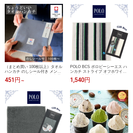
土産 プレゼント ギフト かわいい
雑貨 かわいい グッズ プレゼント
レディース 子供 北海道土産 父の
ギフト
日 【パケ】
（まとめ買い 100枚以上）タオル
POLO BCS ポロビーシーエス ハ
ハンカチ のしシール付き メンズ
ンカチ ストライプ オフホワイト
ハンドタオル 今治タオル 個包装
25cm あぶらとり 抗菌防臭 タオ
451円
1,540円
～
ギフト まとめ買い 22.5×23cm レ
ルハンカチ ハンドタオル ギフト
ディース ギフト お配り ご挨拶
ボックス入り メンズ 紳士 ブラン
退職 Tps-152-100set-nosi［タバ
ド ギフト プレゼント 男性 人気
ラット］
おしゃれ ラッピング対応 誕生日
お礼 お返し お祝い 贈答品 ノベ
ルティ