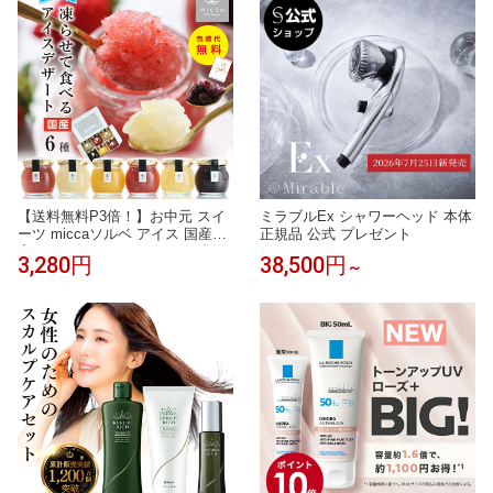
ドレス 海外挙式 セミオーダー お
所 公式販売 1日約18円 効果期間3
しゃれ フォト婚 オフホワイト w
ヵ月 安心安全 ダニを捕獲 乾燥
edding dress
ケース シート】
【送料無料P3倍！】お中元 スイ
ミラブルEx シャワーヘッド 本体
ーツ miccaソルベ アイス 国産果
正規品 公式 プレゼント
実 6種セット シャーベット 凍ら
3,280円
38,500円
～
せて食べる アイスデザート プレ
ゼント ギフト 氷菓子 希少糖 ア
イスクリーム | 詰め合わせ アイ
スギフト 食べ物 花以外 常温保存
出産祝 御中元