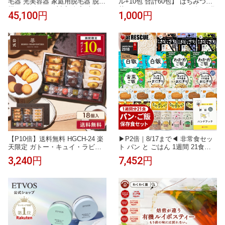
毛器 光美容器 家庭用脱毛器 脱毛
ル+10包 合計60包】 はちみつ紅
機 レーザー VIO対応 自宅 光フォ
茶 ハチミツティー 2箱 50包 25袋
45,100円
1,000円
ト フォトケア IPL NIR DPL 光美
入り2箱セット はちみつ紅茶 JB
容 光脱毛 美顔器 フラッシュ式
Honey`s ハニー 蜂蜜 紅茶 ティー
メンズ レディース シミ そばかす
バッグ セイロンファミリー スリ
肌ケア リフトケア ムダ毛ケア ワ
ランカ リラックス カフェ 蜂蜜紅
キ ヒゲ 脇 顔 自宅 照射早い 簡単
茶 ノンカフェイン メール便 送料
プレゼント
無料
【P10倍】送料無料 HGCH-24 楽
▶P2倍｜8/17まで◀ 非常食セッ
天限定 ガトー・キュイ・ラビテ
ト パン と ごはん 1週間 21食【O
ュール 5種18個入お中元 お菓子
N】防災 ハンドブック付 【 非常
3,240円
7,452円
ギフト 詰め合わせ 手土産 内祝い
食 レストラン シリーズ 】 (パン
お返し お礼 個包装 焼き菓子 洋
の 缶詰 ランダム) 美味しい 保存
菓子 スイーツ プレゼント 退職
食 長期保存 5年保存 アルファ米
おにぎり 備蓄米 1人 分 7日 尾西
サタケ ひだまりパン