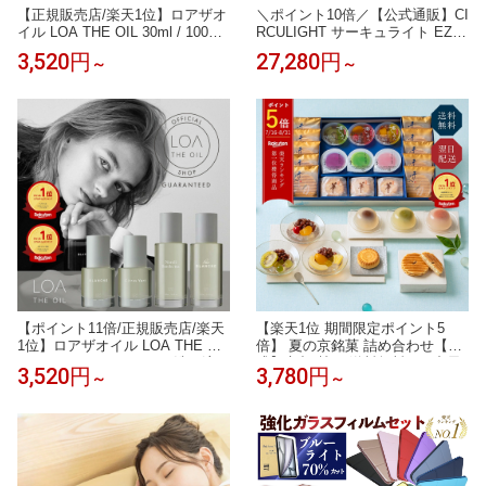
【正規販売店/楽天1位】ロアザオ
＼ポイント10倍／【公式通販】CI
イル LOA THE OIL 30ml / 100ml
RCULIGHT サーキュライト EZシ
ブランシュ シトラスベール ジャ
リーズ スイングモデル 6畳 8畳用
3,520円
27,280円
～
～
スミンドレ ラテローズ ネロリス
｜ 木目調 ライトウッド LED シ
モークティー ミスティックウッ
ーリングファン シーリングファ
ド ブルークレール ペアブランシ
ンライト ファン付き照明 サーキ
ュ ノワール フレグランス ヘアオ
ュレーター 簡単取付 リモコン お
イル ロアオイル LOAオイル アウ
しゃれ 調光 調色 軽量 風の出る
トバス 送料無料
照明 タコス家電
【ポイント11倍/正規販売店/楽天
【楽天1位 期間限定ポイント5
1位】ロアザオイル LOA THE OIL
倍】 夏の京銘菓 詰め合わせ【公
100ml 30mL ヘアオイル 洗い流さ
式】京都 鼓月 送料無料 / お中元
3,520円
3,780円
～
～
ないトリートメント ヘアケア ギ
中元 和菓子 京都 老舗 最強配送
フト プレゼント ブランシュ ネロ
暑中見舞い 残暑見舞い 夏ギフト
リスモークティー ジャスミンド
手土産 お土産 帰省 初盆 盆 お盆
レ シトラスベール ラテローズ ミ
夏 内祝 お見舞い 出産 結婚祝い
スティックウッド ペアブランシ
ギフト 高級 贈り物 お供
ュ ノワール