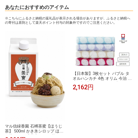
あなたにおすすめのアイテム
※こちらにふるさと納税の返礼品が表示される場合がありますが、ふるさと納税へ
の寄付は原則として楽天ポイント付与の対象外ですのでご注意ください。
【日本製】3枚セット バブル タ
オルハンカチ 4色 オリム 今治 ド
ット柄 水玉 ジャガード織り タオ
2,162円
ル たおる ハンカチ はんかち コ
ンパクト 綿 コットン ふんわり
やわらかい 可愛い お洒落 女性
男性 子供 レディース メンズ お
でかけ 敬老の日 父の日 母の日
ギフト
マル信緑香園 石榑茶蜜【ほうじ
茶】 500ml かき氷シロップ ほう
じ茶シロップ 茶蜜 ほうじ茶ラテ