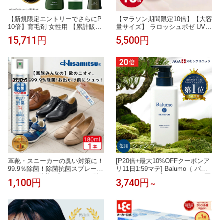
【新規限定エントリーでさらにP
【マラソン期間限定10倍】【大容
10倍】育毛剤 女性用 【累計販売
量サイズ】 ラロッシュポゼ UVイ
本数1,200万本突破】スカルプケ
デア XL プロテクショントーンア
15,711円
5,500円
ア 3点セット シャンプー トリー
ップローズ+ 1本/50ml メイク 下
トメント 発毛剤 ヘアケア 女性用
地 化粧下地 日焼け止め 顔 bb 乳
育毛剤 育毛ケア 頭皮ケア 薬用リ
液 UVケア 毛穴ケア 保湿 LA RO
リィジュ 薬用シャンプー スカル
CHE POSAY トーンアップロー
プトリートメント レディース 薄
ズプラス 正規代理店
毛 育毛 抜け毛
革靴・スニーカーの臭い対策に！
[P20倍+最大10%OFFクーポンア
99.9％除菌！除菌抗菌スプレー18
リ11日1:59マデ] Balumo（ バル
0ml 99.9%除菌 ブテナロック 除
モ ）F シャンプー（ 300mL ）医
1,100円
3,740円
～
菌スプレー 抗菌 抗菌スプレー 除
薬部外品 薬用 スカルプシャンプ
菌抗菌スプレー 除菌抗菌 子供 靴
ー ノンシリコン アミノ酸シャン
の臭い 対策 消臭 靴 消臭スプレ
プー 頭皮ケア スカルプ AGAスキ
ー 靴 スプレー 消臭剤 除菌 安全
ンクリニック
靴 日本製