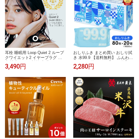
耳栓 睡眠用 Loop Quiet 2 ループ
おしりふき まとめ買い おしり拭
クワイエット2 イヤープラグ 防
き 水99.9 【送料無料】 ふんわり
音 遮音 いびき対策 安眠 シリコ
シート 80枚×20個 【1,600枚】
3,490円
2,280円
ン 横向き寝 飛行機 旅行 勉強 集
【肌にやさしい】 レック ダイレ
中 HSP 聴覚過敏 繰り返し使える
クト お尻拭き お尻ふき
2年保証 30日返品OK 送料無料