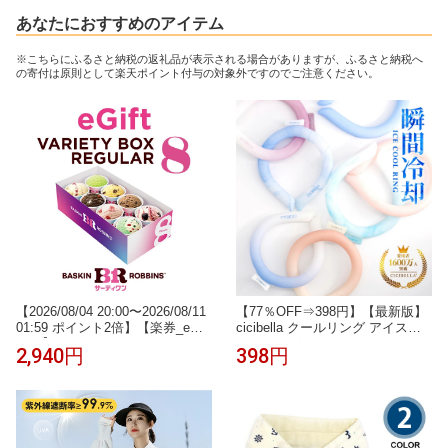
あなたにおすすめのアイテム
※こちらにふるさと納税の返礼品が表示される場合がありますが、ふるさと納税へ
の寄付は原則として楽天ポイント付与の対象外ですのでご注意ください。
【2026/08/04 20:00〜2026/08/11
【77％OFF⇒398円】【最新版】
01:59 ポイント2倍】【楽券_eギ
cicibella クールリング アイスク
フト】サーティワン バラエティ
ールリング ネッククーラー アイ
2,940円
398円
ボックス レギュラー8コ入り
スネックリング 冷感リング ひん
やりリング クールネック スマー
トアイス リングクール 大人用 子
供用 冷却 暑さ対策 冷感グッズ
送料無料