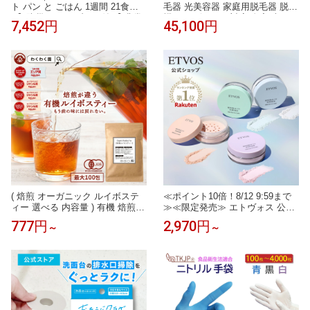
ト パン と ごはん 1週間 21食【O
毛器 光美容器 家庭用脱毛器 脱毛
N】防災 ハンドブック付 【 非常
機 レーザー VIO対応 自宅 光フォ
7,452円
45,100円
食 レストラン シリーズ 】 (パン
ト フォトケア IPL NIR DPL 光美
の 缶詰 ランダム) 美味しい 保存
容 光脱毛 美顔器 フラッシュ式
食 長期保存 5年保存 アルファ米
メンズ レディース シミ そばかす
おにぎり 備蓄米 1人 分 7日 尾西
肌ケア リフトケア ムダ毛ケア ワ
サタケ ひだまりパン
キ ヒゲ 脇 顔 自宅 照射早い 簡単
プレゼント
( 焙煎 オーガニック ルイボステ
≪ポイント10倍！8/12 9:59まで
ィー 選べる 内容量 ) 有機 焙煎
≫≪限定発売≫ エトヴォス 公式(
ルイボスティー 送料無料 ルイボ
ETVOS ) セラミド フェイスパウ
777円
2,970円
～
～
ス ティーバッグ ノンカフェイン
ダー UV 日焼け止め パウダー 紫
ティーパック 有機JAS 授乳中 妊
外線カット 石けんオフ 《2026年
娠中 マタニティー
版》 「 ミネラルUVパウダーAZ
」 SPF50 PA++++ 個数限定 【3
0日間返品保証】