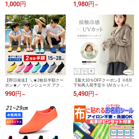
茶 ハチミツティー 2箱 50包 25袋
シシベラ ワンタッチ 日傘 形状記
1,000円
1,980円
～
入り2箱セット はちみつ紅茶 JB
憶 折りたたみ 完全遮光 JIS認証
Honey`s ハニー 蜂蜜 紅茶 ティー
済 遮蔽率100％ 自動開閉 cicibell
バッグ セイロンファミリー スリ
a 日傘 超軽量 折り畳み傘 uvカッ
ランカ リラックス カフェ 蜂蜜紅
ト 紫外線対策 日焼け対策 レディ
茶 ノンカフェイン メール便 送料
ース ワンプッシュ 晴雨兼用
無料
【即日発送】＼★2枚目半額クー
【最大10％OFFクーポン】※8月
ポン★／ マリンシューズ アクア
下旬再入荷予定※ UVカットパー
シューズ ウォーターシューズ 水
カー 水陸両用 ラッシュガード ド
990円
5,490円
～
～
遊び 靴 キッズ レディース メン
ローコードタイプ ウエストギャ
ズ 大人用 子供用 水陸両用 シュ
ザータイプレディース 体型カバ
ノーケリング フィットネスシュ
ー UV 対策 接触冷感 フード付き
ーズ ビーチサンダル 速乾 軽量
フェイスガード 遮光 サムホール
男女兼用 7color 15~28cm
【tu-hacci】