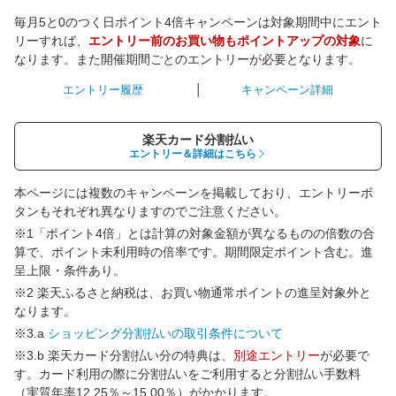
毎月5と0のつく日ポイント4倍キャンペーンは対象期間中にエント
リーすれば、
エントリー前のお買い物もポイントアップの対象
に
なります。また開催期間ごとのエントリーが必要となります。
エントリー履歴
キャンペーン詳細
楽天カード分割払い
エントリー＆詳細はこちら
本ページには複数のキャンペーンを掲載しており、エントリーボ
タンもそれぞれ異なりますのでご注意ください。
※1「ポイント4倍」とは計算の対象金額が異なるものの倍数の合
算で、ポイント未利用時の倍率です。期間限定ポイント含む。進
呈上限・条件あり。
※2 楽天ふるさと納税は、お買い物通常ポイントの進呈対象外と
なります。
※3.a
ショッピング分割払いの取引条件について
※3.b 楽天カード分割払い分の特典は、
別途エントリー
が必要で
す。カード利用の際に分割払いをご利用すると分割払い手数料
（実質年率12.25％～15.00％）がかかります。