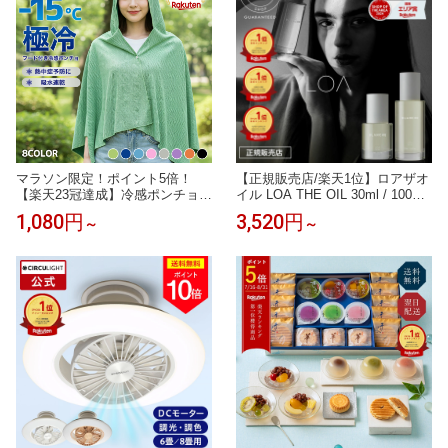
マラソン限定！ポイント5倍！
【正規販売店/楽天1位】ロアザオ
【楽天23冠達成】冷感ポンチョ
イル LOA THE OIL 30ml / 100ml
冷感アイスポンチョ 冷却タオル
ブランシュ シトラスベール ジャ
1,080円
3,520円
～
～
ポンチョ 冷感アイテム アイス冷
スミンドレ ラテローズ ネロリス
感ポンチョ クールパーカー 即効
モークティー ミスティックウッ
冷感 肌温度-15℃ 冷却100% 暑さ
ド ブルークレール ペアブランシ
対策グッズ ポンチョ 冷却 UVカ
ュ ノワール フレグランス ヘアオ
ット クールポンチョ 吸水 抗菌防
イル ロアオイル LOAオイル アウ
臭 熱中症対策
トバス 送料無料