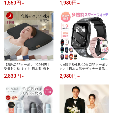
1,560円
1,980円
～
～
える】大容量 小型 軽量 ミニ iPh
め 大きめ フェルト インナーバッ
one 急速充電 タイプc ケーブル
ク ルプリアージュ s l FEILER IA
ケーブル内蔵 Android Type-c ラ
CUCCI ルイ・ヴィトン イエナ適
イトニング アイフォン アンドロ
応 水筒ポケット a4 軽量 整理 仕
イド 充電器 急速 急速充電器 500
切り付き
0/10000mAh
【20%OFFクーポンで2264円】
＼⭐限定SALE♪10％OFFクーポン
楽天1位 枕 まくら 日本製 極上の
✨／【日本人気デザイナー監修
寝心地 高級 ホテル仕様プレミア
特別版登場！楽天年間ランキング
2,830円
2,980円
～
～
ム枕 ふわふ いびき対策 わ 高さ
1位】レディーススマートウォッ
調整可能 通気性抜群 抗菌 消臭
チ QS16PRO 小さめ腕時計 通話
横向き寝対応 丸洗いOK 63×43c
機能 24時間健康管理 1.9インチ大
m 送料無料
画面 IP68防水 歩数計 心拍数 着
信通知 睡眠モード 音楽製御 iPho
ne/Android対応