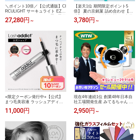
＼ポイント10倍／【公式通販】CI
【楽天1位 期間限定ポイント5
RCULIGHT サーキュライト EZシ
倍】 夏の京銘菓 詰め合わせ【公
リーズ スイングモデル 6畳 8畳用
式】京都 鼓月 送料無料 / お中元
27,280円
3,780円
～
～
｜ 木目調 ライトウッド LED シ
中元 和菓子 京都 老舗 最強配送
ーリングファン シーリングファ
暑中見舞い 残暑見舞い 夏ギフト
ンライト ファン付き照明 サーキ
手土産 お土産 帰省 初盆 盆 お盆
ュレーター 簡単取付 リモコン お
夏 内祝 お見舞い 出産 結婚祝い
しゃれ 調光 調色 軽量 風の出る
ギフト 高級 贈り物 お供
照明 タコス家電
⭐︎限定クーポン発行中⭐︎【公式】
現在4年連続1位 創業48年日本自
まつ毛美容液 ラッシュアディク
社工場開発生産 みてるちゃん 50
ト アイラッシュ コンディショニ
0万 温度計 5GHz ベビーモニター
11,000円
2,950円
～
ング セラム アドバンス 5ml アン
防犯カメラ Amazon国内サーバー
バサダー仕様リーフレット添付
自社契約 ペットカメラ 自動追跡
まつ毛ケア まつげ美容液 まつ毛
見守りカメラ ワイヤレス 屋内 監
パーマ Lashaddict 正規品 送料無
視カメラ 小型
料