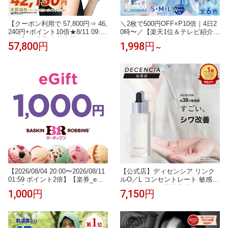
【クーポン利用で 57,800円⇒ 46,
＼2枚で500円OFF×P10倍｜4日2
240円+ポイント10倍★8/11 09:59
0時〜／【楽天1位＆テレビ紹介】
まで】脱毛器 光美容器 JOVS 公
ポンチョ 冷感 S / M / L 冷感ポン
57,800円
1,998円
～
式 Doraシリーズ Scroll HIPL IPL
チョ キッズ サッカー クールタオ
家庭用 冷却機能 サファイア冷却
ル 冷感タオル 冷却タオル クール
ハイパワー 痛みレス VIO 顔 ワキ
ポンチョ ラッシュガード フード
全身 自宅ケア うぶ毛 ヒゲ 女性
付き 冷却ポンチョ ひんやり アイ
男性 メンズ 男女兼用 ギフト
ス ポンチョ UV 最大 98％カット
【2026/08/04 20:00〜2026/08/11
【公式店】ディセンシア リンク
01:59 ポイント2倍】【楽券_eギ
ルO／L コンセントレート 敏感肌
フト】サーティワン 1,000円
用 しわ オイル状美容液 オイル
1,000円
7,150円
コラーゲン 保湿 アルコールフリ
ー DECENCIA エイジングケア 正
規品