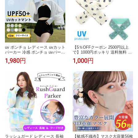
uv ポンチョ レディース uvカット
【5％OFFクーポン 2500円以上
パーカー 冷感 ポンチョ uvパーカ
で】1000円ポッキリ 送料無料 ク
ー 体型カバー 長袖 ひんやり 涼
ールネック キッズ ひんやり マリ
1,980円
1,000円
しい ラッシュガード 冷感ストー
ン柄 熱中対策 暑さ対策 高吸水
ル接触冷感 体感-8度 涼しい トッ
高吸湿 消臭 クールマフラー ネッ
プス スポーツ スポーツ ジョギン
クカバー 通しマフラー 通学 おで
グ 海 連続使用 紫外線遮断 脱出
かけ 運動会
やすい
ラッシュガード レディース 長袖
【敏感不織布】マスク大容量56枚