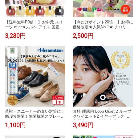
【送料無料P3倍！】お中元 スイ
【今だけポイント20倍！】お得に
ーツ miccaソルベ アイス 国産果
価格改定★人気No.1★ チロリア
実 6種セット シャーベット 凍ら
ン お買い得セット40本入 大容量
3,280円
2,500円
せて食べる アイスデザート プレ
お菓子 個包装 小分け クッキー
ゼント ギフト 氷菓子 希少糖 ア
スイーツ ギフト ばらまき お祝い
イスクリーム | 詰め合わせ アイ
お礼 お土産 手土産 差し入れ 退
スギフト 食べ物 花以外 常温保存
職 焼き菓子 お取り寄せ 福岡 お
出産祝 御中元
徳用 大容量 詰め合わせ お配り
誕生日 洋菓子
革靴・スニーカーの臭い対策に！
耳栓 睡眠用 Loop Quiet 2 ループ
99.9％除菌！除菌抗菌スプレー18
クワイエット2 イヤープラグ 防
0ml 99.9%除菌 ブテナロック 除
音 遮音 いびき対策 安眠 シリコ
1,100円
3,490円
菌スプレー 抗菌 抗菌スプレー 除
ン 横向き寝 飛行機 旅行 勉強 集
菌抗菌スプレー 除菌抗菌 子供 靴
中 HSP 聴覚過敏 繰り返し使える
の臭い 対策 消臭 靴 消臭スプレ
2年保証 30日返品OK 送料無料