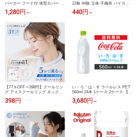
パーカー フード付 体型カバー 水
22枚 44枚 立体 不織布 バイカラ
着 セット で 体型カバー 送料無
ー 3D おしゃれ 不織布マスク 立
1,280円
440円
～
～
料 UVカット 大きいサイズ ママ
体マスク 3Dマスク 不織布カラー
おしゃれ 可愛い 日焼け止め 紫外
冷感マスク バイカラーマスク 小
線対策 虫よけ 海水浴 キャンプ
顔 丸顔 面長 大きめ 小さめ 夏用
アウトドア スポーツ ビーチウエ
マスク 立体バイカラー 大人 男女
ア 水遊び サウナ S M L LL 3L 4L
柔らかい
【77％OFF⇒398円】クールリン
い・ろ・は・す ラベルレス PET
グ アイスクールリング ネックク
560ml 24本 1ケース 2ケース 【コ
ーラー キッズ用 大人用 アイスネ
カ・コーラ】
398円
3,680円
～
ックリング 冷感リング ひんやり
リング ひんやりグッズ クールネ
ック スマートアイス リングクー
ル 首冷却 暑さ対策 ひんやり ス
ポーツ cicibella