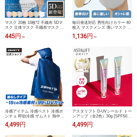
マスク 20枚 10枚*2 不織布 5Dマ
毎日発送対応 男性向けカラー 40
スク 立体マスク 不織布マスク 3
枚入 マスクメンズ 薄いマスク 3d
Dマスク 小顔マスク バイカラー
マスク バイカラー 立体 不織布マ
445円
1,136円
～
～
マスク 血色マスク カラーマスク
スク マスクおしゃれ 小顔マスク
ノーズワイヤー 大きめ 小さめ 耳
流行りのバイカラーマスク メン
が痛くならない おしゃれcicibella
ズマスク 不織布 色味かわいい マ
シシベラ マスク
スクバイカラー
冷感アイテム 冷感ベスト 冷感ポ
アスタリフト D-UVシールド トー
ンチョ 即効冷感 ザムスト 熱中症
ンアップ（全2色）30g [SPF50+ /
対策 暑さ対策 暑さ対策グッズ 冷
PA++++]【FUJIFILM 公式】| 日
4,499円
4,499円
感グッズ 冷感 冷却 UVカット 紫
焼け止め 化粧下地 毛穴カバー 保
外線対策 ひんやりグッズ COOL
湿 uv 毛穴 下地 uv下地 敏感肌 uv
SHADER アクティブベスト クー
ケア 日焼止め 日焼けどめ UV化