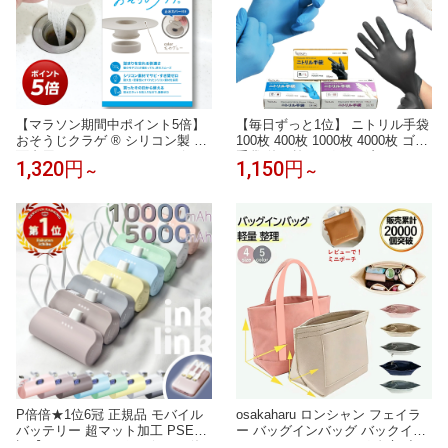
【マラソン期間中ポイント5倍】
【毎日ずっと1位】 ニトリル手袋
おそうじクラゲ ® シリコン製 洗
100枚 400枚 1000枚 4000枚 ゴム
面台用 ヘアキャッチャー 口径3.
手袋 使い捨て グローブ ニトリル
1,320円
1,150円
～
～
2〜4.5cm対応 排水口 ゴミ受け
青 白 黒 ニトリル手袋 パウダー
ネット交換式 お手入れ簡単 サビ
フリー 食品衛生法 医療 病院 ニ
ない 排水スムーズ 特許取得済
トリルゴム手袋 SS S M L ニトリ
ル 手袋 介護 手袋 作業 手袋 使い
捨て 送料無料
P倍倍★1位6冠 正規品 モバイル
osakaharu ロンシャン フェイラ
バッテリー 超マット加工 PSE認
ー バッグインバッグ バックイン
証【200円offクーポン2個目に使
バック インナーバッグ 自立 小さ