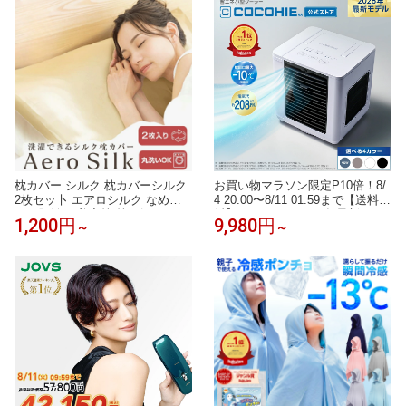
ルシェイダー
粧下地 ASTALIFT
枕カバー シルク 枕カバーシルク
お買い物マラソン限定P10倍！8/
2枚セッ卜 エアロシルク なめら
4 20:00〜8/11 01:59まで【送料無
かな肌触り 美容枕 枕 ピローケー
料】ここひえR82026年最新モデ
1,200円
9,980円
～
～
ス 冷感 ひんやり 洗濯機・乾燥機
ル 正規品 ショップジャパン公式
対応 14サイズ 34色 絹85 ｜ 眠り
卓上扇風機 パーソナルクーラー
の入口に、やさしさだけを 。
冷風扇 冷風機 卓上クーラー