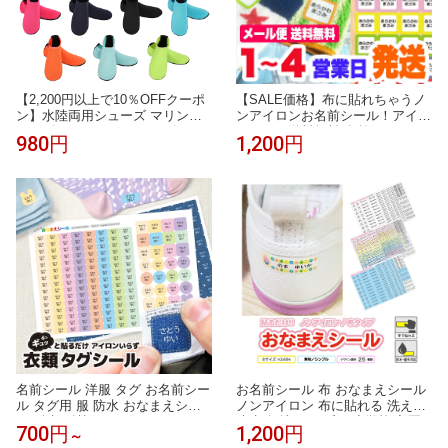
【2,200円以上で10％OFFクーポ
【SALE価格】布に貼れちゃうノ
ン】水陸両用シューズ マリンシ
ンアイロンお名前シール！アイロ
ューズ ウォーターシューズ アク
ン不要！送料無料 名前シール お
980円
1,200円
アシューズ ヨガ 室内履き 介護
名前シール おなまえシール ネー
スリッパ メンズ レディース 川遊
ムシール 防水 耐水 入学 入園 卒
び シューズ 大人 アクア フィッ
園 洋服 運動会
トネス 水陸両用 靴 保護 中敷き
軽量 快適 メッシュ mj-1173
名前シール 洋服 タグ お名前シー
お名前シール 布 おなまえシール
ル タグ用 服 防水 おなまえシー
ノンアイロン 布に貼れる 洗える
ル 耐水 耐熱 ネームシール ノン
防水 無地 シンプル 小学校 入園
700円
1,200円
～
アイロン アイロン不要 小学校 シ
名前シール 算数セット シール タ