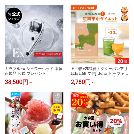
×90/180/240 200x200/270/300c
ン 30mL 50mL 100mL ギフトボ
m】【3年間の安心保証】通気性
ックス入り｜ジョーマローン 香
が良く 目隠し 目かくし 紫外線 U
水 フレグランス ギフト 送料無料
V対策 省エネ 節約 洋風 タープ
アワード受賞 プレゼント 誕生日
ミラブルEx シャワーヘッド 本体
[P20倍+20%神トククーポンアリ
正規品 公式 プレゼント
11日1:59 マデ] Befas ビーファス
ファスティング セット 酵素ドリ
38,500円
2,780円
～
～
ンク スムージー スープ 置き換え
ダイエット ダイエットフード 低
カロリー 酵素【3日間】【7日
間】