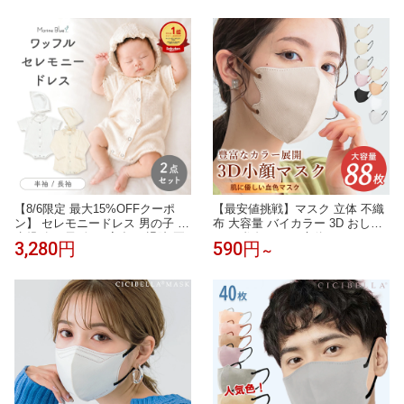
ール なまえシール タグ 算数セッ
グ ネームシール 布用 ラベル 洗
ト お名前 保育園 幼稚園 入園 入
濯可能 保育園 幼稚園 入学 入園
学 介護 ネーム 漢字 食洗機 1000
靴下 洗濯 洋服 上靴 水筒 名前 介
円ポッキ
護 ネームタグ 小学校入学 なまえ
シール
【8/6限定 最大15%OFFクーポ
【最安値挑戦】マスク 立体 不織
ン】 セレモニードレス 男の子 新
布 大容量 バイカラー 3D おしゃ
生児 女の子 春 お宮参り 退院 夏
れ 不織布マスク 立体マスク 3D
3,280円
590円
～
用 ベビー ベビー服 夏 半袖 退院
マスク 不織布カラーマスク バイ
着 コットン 1歳 赤ちゃん 春夏 セ
カラーマスク おしゃれ カラーマ
レモニー 長袖 ロンパース 前開き
スク 小顔 丸顔 面長 大きめ 小さ
ワッフルロンパース セット 帽子
め 立体バイカラー 冷感マスク 大
ボンネット 子供服
人 男女 子供 柔らかい HANAMI
花粉 マスク