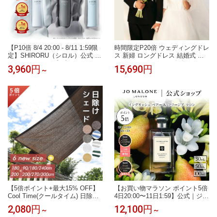
【P10倍 8/4 20:00 - 8/11 1:59限
時間限定P20倍 ウェディングドレ
定】SHIRORU（シロル）公式 ク
ス 新婦 ロングドレス 結婚式 ウ
リスタルホイップ ブラック マイ
エディングドレス 二次会ドレス
3,960円
15,690円
～
ルド 炭酸洗顔 毛穴 洗顔 くすみ
花嫁 前撮り エレガント サテン
泡洗顔 洗顔料 ランキング おすす
チュール シンプル リゾートドレ
め 泡パック 保湿（120g× 1本 ）
ス ワンピース 披露宴 ブライダル
ドレス 海外挙式 セミオーダー お
しゃれ フォト婚 オフホワイト w
edding dress
【5倍ポイント+最大15% OFF】
【お買い物マラソン ポイント5倍
Cool Time(クールタイム) 日除け
4日20:00〜11日1:59】公式｜ジョ
シェード オーニング 通気 ベー
ー マローン ロンドン イングリッ
2,080円
12,100円
～
～
シック【12サイズから選べる180
シュ ペアー ＆ フリージア コロ