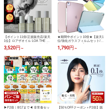
【ポイント11倍/正規販売店/楽天
★期間中ポイント10倍★【楽天1
1位】ロアザオイル LOA THE OIL
位/強化ガラスフィルムセット/ブ
100ml 30mL ヘアオイル 洗い流さ
ルーライトカット】iPad ケース i
3,520円
1,790円
～
～
ないトリートメント ヘアケア ギ
Pad Air11/Air13(M4/M3/M2) Pro1
フト プレゼント ブランシュ ネロ
1/Pro13(M5/M4) 第11世代 A16 第
リスモークティー ジャスミンド
10世代 第9世代 第8/7/6/5世代 カ
レ シトラスベール ラテローズ ミ
バー Air5 Air4 mini7 mini6 mini5
スティックウッド ペアブランシ
mini4 Air Air2 軽量 保護フィルム
ュ ノワール
▶P2倍｜8/17まで◀ 非常食セッ
【50％OFFクーポン＋P2倍】脱