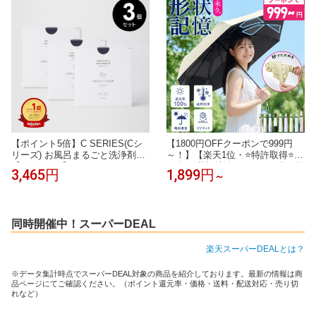
ー 靴 スプレー 消臭剤 除菌 安全
靴 日本製
【ポイント5倍】C SERIES(Cシ
【1800円OFFクーポンで999円
リーズ) お風呂まるごと洗浄剤
～！】【楽天1位・⭐️特許取得⭐️】
【3箱セット】
日傘 形状記憶 折りたたみ 晴雨兼
3,465円
1,899円
～
用 飛び出し防止機能 完全遮光 自
動開閉 軽量 折りたたみ傘 6本骨
ワンタッチ 遮光率100% 遮熱率5
9% UPF50+ 紫外線100% 頑丈 収
納やすい 撥水 形状安定 コンパク
同時開催中！スーパーDEAL
ト 送料無料
楽天スーパーDEALとは？
※データ集計時点でスーパーDEAL対象の商品を紹介しております。最新の情報は商
品ページにてご確認ください。（ポイント還元率・価格・送料・配送対応・売り切
れなど）