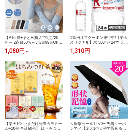
【P10 倍+まとめ購入で1点720
115円オフクーポン発行中!【楽天
円～ 2点目50％～3点目99％OF
オリジナル】水 500ml×24本 天然
F】アームカバー UV 冷感 レディ
水 ミネラルウォーター 飲料水 ま
1,080円
1,310円
～
ース UVカット uv対策 uvケア 日
とめ買い 安い 業務用 家庭用 大
焼け防止 紫外線対策 接触冷感 ロ
容量 オフィス コスパ最強 熱中症
ング52 60cm 腕カバー 通気性 涼
対策 500ml 24本
しい アームスリーブ 袖カバー 運
転 アウトドア ショート おしゃれ
【楽天1位 いまだけ先着カモミー
＼衝撃セール1,070〜先着クーポ
ル+10包 合計60包】 はちみつ紅
ンで／【楽天1位☆秒で畳める】