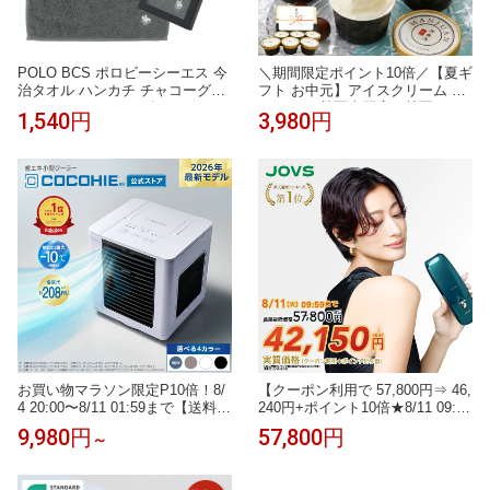
POLO BCS ポロビーシーエス 今
＼期間限定ポイント10倍／【夏ギ
治タオル ハンカチ チャコーグレ
フト お中元】アイスクリーム ジ
ー タオルハンカチ ギフトボック
ェラート 甘栗専門店の甘栗ジェ
1,540円
3,980円
ス入り 日本製 メンズ ブランド
ラート入 創業99年の青果市場直
ギフト プレゼント 男性 人気 ギ
営素材使用 贅沢素材ジェラー
フトラッピング対応 巾着袋 包装
ト ランキング1位 アイス つぶ
紙 誕生日 お礼 お返し お祝い
あまぐり ミルク いちご 抹茶 チ
ョコ クッキークリーム 6種6入 ア
イスギフト 即日配送
お買い物マラソン限定P10倍！8/
【クーポン利用で 57,800円⇒ 46,
4 20:00〜8/11 01:59まで【送料無
240円+ポイント10倍★8/11 09:59
料】ここひえR82026年最新モデ
まで】脱毛器 光美容器 JOVS 公
9,980円
57,800円
～
ル 正規品 ショップジャパン公式
式 Doraシリーズ Scroll HIPL IPL
卓上扇風機 パーソナルクーラー
家庭用 冷却機能 サファイア冷却
冷風扇 冷風機 卓上クーラー
ハイパワー 痛みレス VIO 顔 ワキ