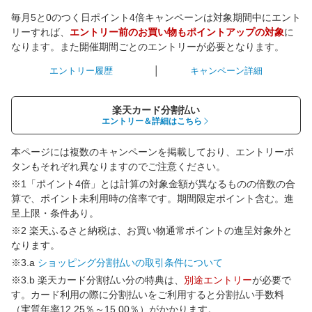
毎月5と0のつく日ポイント4倍キャンペーンは対象期間中にエント
リーすれば、
エントリー前のお買い物もポイントアップの対象
に
なります。また開催期間ごとのエントリーが必要となります。
エントリー履歴
キャンペーン詳細
楽天カード分割払い
エントリー＆詳細はこちら
本ページには複数のキャンペーンを掲載しており、エントリーボ
タンもそれぞれ異なりますのでご注意ください。
※1「ポイント4倍」とは計算の対象金額が異なるものの倍数の合
算で、ポイント未利用時の倍率です。期間限定ポイント含む。進
呈上限・条件あり。
※2 楽天ふるさと納税は、お買い物通常ポイントの進呈対象外と
なります。
※3.a
ショッピング分割払いの取引条件について
※3.b 楽天カード分割払い分の特典は、
別途エントリー
が必要で
す。カード利用の際に分割払いをご利用すると分割払い手数料
（実質年率12.25％～15.00％）がかかります。