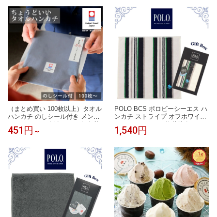
土産 プレゼント ギフト かわいい
雑貨 かわいい グッズ プレゼント
レディース 子供 北海道土産 父の
ギフト
日 【パケ】
（まとめ買い 100枚以上）タオル
POLO BCS ポロビーシーエス ハ
ハンカチ のしシール付き メンズ
ンカチ ストライプ オフホワイト
ハンドタオル 今治タオル 個包装
25cm あぶらとり 抗菌防臭 タオ
451円
1,540円
～
ギフト まとめ買い 22.5×23cm レ
ルハンカチ ハンドタオル ギフト
ディース ギフト お配り ご挨拶
ボックス入り メンズ 紳士 ブラン
退職 Tps-152-100set-nosi［タバ
ド ギフト プレゼント 男性 人気
ラット］
おしゃれ ラッピング対応 誕生日
お礼 お返し お祝い 贈答品 ノベ
ルティ