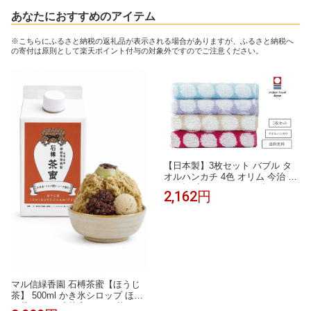
あなたにおすすめのアイテム
※こちらにふるさと納税の返礼品が表示される場合がありますが、ふるさと納税へ
の寄付は原則として楽天ポイント付与の対象外ですのでご注意ください。
【日本製】3枚セット バブル タ
オルハンカチ 4色 オリム 今治 ド
ット柄 水玉 ジャガード織り タオ
2,162円
ル たおる ハンカチ はんかち コ
ンパクト 綿 コットン ふんわり
やわらかい 可愛い お洒落 女性
男性 子供 レディース メンズ お
でかけ 敬老の日 父の日 母の日
ギフト
マル信緑香園 石榑茶蜜【ほうじ
茶】 500ml かき氷シロップ ほう
じ茶シロップ 茶蜜 ほうじ茶ラテ