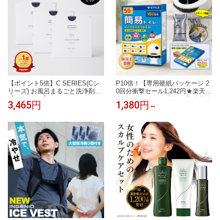
【ポイント5倍】C SERIES(Cシ
P10倍！【専用硬紙パッケージ 2
リーズ) お風呂まるごと洗浄剤
0回分衝撃セール1,242円★楽天総
【3箱セット】
合1位& 7,100件超高評価】防災士
3,465円
1,380円
～
監修 簡易トイレ 防災グッズ 非常
用トイレ 凝固剤 携帯トイレ コン
パクト設計 災害用トイレセット
50回分 20回分 消臭抗菌 社会貢献
企業で安心 大口購入OK！