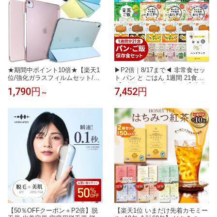
★期間中ポイント10倍★【楽天1
▶P2倍｜8/17まで◀ 非常食セッ
位/強化ガラスフィルムセット/ブ
ト パン と ごはん 1週間 21食【O
ルーライトカット】iPad ケース i
N】防災 ハンドブック付 【 非常
1,790円
7,452円
～
Pad Air11/Air13(M4/M3/M2) Pro1
食 レストラン シリーズ 】 (パン
1/Pro13(M5/M4) 第11世代 A16 第
の 缶詰 ランダム) 美味しい 保存
10世代 第9世代 第8/7/6/5世代 カ
食 長期保存 5年保存 アルファ米
バー Air5 Air4 mini7 mini6 mini5
おにぎり 備蓄米 1人 分 7日 尾西
mini4 Air Air2 軽量 保護フィルム
サタケ ひだまりパン
【50％OFFクーポン＋P2倍】脱
【楽天1位 いまだけ先着カモミー