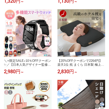
1,320円
1,130円
～
～
2〜4.5cm対応 排水口 ゴミ受け
ブ ニトリル 青 白 黒 ニトリル手
ネット交換式 お手入れ簡単 サビ
袋 パウダーフリー 食品衛生法 医
ない 排水スムーズ 特許取得済
療 病院 ニトリルゴム手袋 SS S
M L ニトリル 手袋 介護 手袋 作
業 手袋 使い捨て 送料無料
＼⭐限定SALE♪10％OFFクーポン
【20%OFFクーポンで2264円】
✨／【日本人気デザイナー監修
楽天1位 枕 まくら 日本製 極上の
特別版登場！楽天年間ランキング
寝心地 高級 ホテル仕様プレミア
2,980円
2,830円
～
～
1位】レディーススマートウォッ
ム枕 ふわふ いびき対策 わ 高さ
チ QS16PRO 小さめ腕時計 通話
調整可能 通気性抜群 抗菌 消臭
機能 24時間健康管理 1.9インチ大
横向き寝対応 丸洗いOK 63×43c
画面 IP68防水 歩数計 心拍数 着
m 送料無料
信通知 睡眠モード 音楽製御 iPho
ne/Android対応