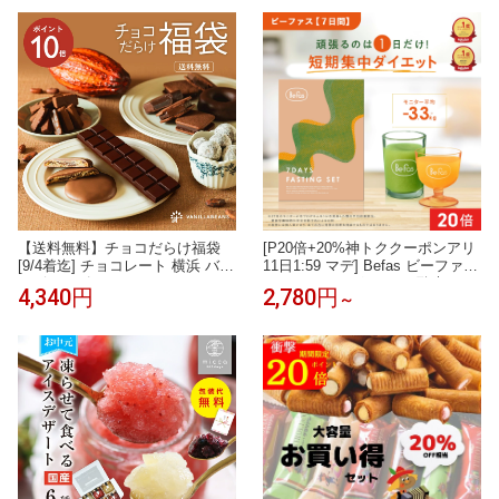
ス ワンピース 披露宴 ブライダル
め 泡パック 保湿（120g× 1本 ）
ドレス 海外挙式 セミオーダー お
しゃれ フォト婚 オフホワイト w
edding dress
【送料無料】チョコだらけ福袋
[P20倍+20%神トククーポンアリ
[9/4着迄] チョコレート 横浜 バニ
11日1:59 マデ] Befas ビーファス
ラビーンズ | チョコサンド チョ
ファスティング セット 酵素ドリ
4,340円
2,780円
～
コ クッキー ドーナツ 洋菓子 お
ンク スムージー スープ 置き換え
菓子 高級 おしゃれ 福袋 詰め合
ダイエット ダイエットフード 低
わせ お取り寄せ スイーツ 誕生日
カロリー 酵素【3日間】【7日
祝い お礼 パーティ ご自宅用
間】