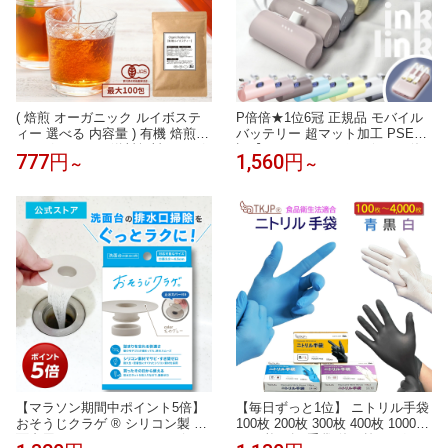
( 焙煎 オーガニック ルイボステ
P倍倍★1位6冠 正規品 モバイル
ィー 選べる 内容量 ) 有機 焙煎
バッテリー 超マット加工 PSE認
ルイボスティー 送料無料 ルイボ
証【200円offクーポン2個目に使
777円
1,560円
～
～
ス ティーバッグ ノンカフェイン
える】大容量 小型 軽量 ミニ iPh
ティーパック 有機JAS 授乳中 妊
one 急速充電 タイプc ケーブル
娠中 マタニティー
ケーブル内蔵 Android Type-c ラ
イトニング アイフォン アンドロ
イド 充電器 急速 急速充電器 500
0/10000mAh
【マラソン期間中ポイント5倍】
【毎日ずっと1位】 ニトリル手袋
おそうじクラゲ ® シリコン製 洗
100枚 200枚 300枚 400枚 1000枚
面台用 ヘアキャッチャー 口径3.
4000枚 ゴム手袋 使い捨て グロー