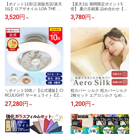
【ポイント11倍/正規販売店/楽天
【楽天1位 期間限定ポイント5
1位】ロアザオイル LOA THE OIL
倍】 夏の京銘菓 詰め合わせ【公
100ml 30mL ヘアオイル 洗い流さ
式】京都 鼓月 送料無料 / お中元
3,520円
3,780円
～
～
ないトリートメント ヘアケア ギ
中元 和菓子 京都 老舗 最強配送
フト プレゼント ブランシュ ネロ
暑中見舞い 残暑見舞い 夏ギフト
リスモークティー ジャスミンド
手土産 お土産 帰省 初盆 盆 お盆
レ シトラスベール ラテローズ ミ
夏 内祝 お見舞い 出産 結婚祝い
スティックウッド ペアブランシ
ギフト 高級 贈り物 お供
ュ ノワール
＼ポイント10倍／【公式通販】CI
枕カバー シルク 枕カバーシルク
RCULIGHT サーキュライト EZシ
2枚セッ卜 エアロシルク なめら
リーズ スイングモデル 6畳 8畳用
かな肌触り 美容枕 枕 ピローケー
27,280円
1,200円
～
～
｜ 木目調 ライトウッド LED シ
ス 冷感 ひんやり 洗濯機・乾燥機
ーリングファン シーリングファ
対応 14サイズ 34色 絹85 ｜ 眠り
ンライト ファン付き照明 サーキ
の入口に、やさしさだけを 。
ュレーター 簡単取付 リモコン お
しゃれ 調光 調色 軽量 風の出る
照明 タコス家電