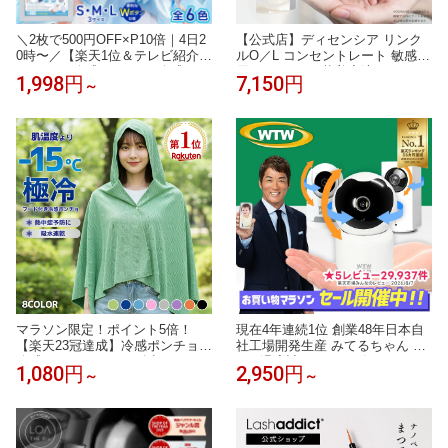
＼2枚で500円OFF×P10倍｜4日2
【公式店】ディセンシア リンク
0時〜／【楽天1位＆テレビ紹介】
ルO／L コンセントレート 敏感肌
ポンチョ 冷感 S / M / L 冷感ポン
用 しわ オイル状美容液 オイル
1,998円
7,150円
～
チョ キッズ サッカー クールタオ
コラーゲン 保湿 アルコールフリ
ル 冷感タオル 冷却タオル クール
ー DECENCIA エイジングケア 正
ポンチョ ラッシュガード フード
規品
付き 冷却ポンチョ ひんやり アイ
ス ポンチョ UV 最大 98％カット
マラソン限定！ポイント5倍！
現在4年連続1位 創業48年日本自
【楽天23冠達成】冷感ポンチョ
社工場開発生産 みてるちゃん 50
冷感アイスポンチョ 冷却タオル
0万 温度計 5GHz ベビーモニター
1,080円
2,950円
～
～
ポンチョ 冷感アイテム アイス冷
防犯カメラ Amazon国内サーバー
感ポンチョ クールパーカー 即効
自社契約 ペットカメラ 自動追跡
冷感 肌温度-15℃ 冷却100% 暑さ
見守りカメラ ワイヤレス 屋内 監
対策グッズ ポンチョ 冷却 UVカ
視カメラ 小型
ット クールポンチョ 吸水 抗菌防