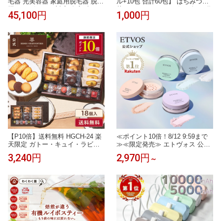
毛器 光美容器 家庭用脱毛器 脱毛
ル+10包 合計60包】 はちみつ紅
機 レーザー VIO対応 自宅 光フォ
茶 ハチミツティー 2箱 50包 25袋
45,100円
1,000円
ト フォトケア IPL NIR DPL 光美
入り2箱セット はちみつ紅茶 JB
容 光脱毛 美顔器 フラッシュ式
Honey`s ハニー 蜂蜜 紅茶 ティー
メンズ レディース シミ そばかす
バッグ セイロンファミリー スリ
肌ケア リフトケア ムダ毛ケア ワ
ランカ リラックス カフェ 蜂蜜紅
キ ヒゲ 脇 顔 自宅 照射早い 簡単
茶 ノンカフェイン メール便 送料
プレゼント
無料
【P10倍】送料無料 HGCH-24 楽
≪ポイント10倍！8/12 9:59まで
天限定 ガトー・キュイ・ラビテ
≫≪限定発売≫ エトヴォス 公式(
ュール 5種18個入お中元 お菓子
ETVOS ) セラミド フェイスパウ
3,240円
2,970円
～
ギフト 詰め合わせ 手土産 内祝い
ダー UV 日焼け止め パウダー 紫
お返し お礼 個包装 焼き菓子 洋
外線カット 石けんオフ 《2026年
菓子 スイーツ プレゼント 退職
版》 「 ミネラルUVパウダーAZ
」 SPF50 PA++++ 個数限定 【3
0日間返品保証】