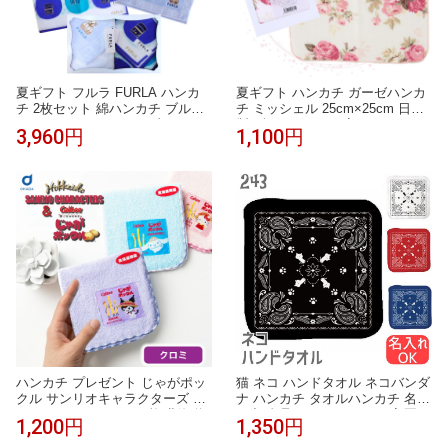
夏ギフト フルラ FURLA ハンカ
夏ギフト ハンカチ ガーゼハンカ
チ 2枚セット 綿ハンカチ ブルー
チ ミッシェル 25cm×25cm 日本
50cm タオルハンカチ ブルー 23c
製 ギフトボックス入り レディー
3,960円
1,100円
m 高級 海外 イタリア レディース
ス ギフト プレゼント 女性 赤ち
ブランド ギフト プレゼント 女性
ゃん ベビー おしゃれ 人気 誕生
人気 おしゃれ かわいい フェミニ
日 お礼 お返し お祝い ノベルテ
ン スタイリッシュ ラッピング対
ィ 贈答品 敬老の日 タオルギフト
応 誕生日 お礼 お返し お祝い
ハンカチ プレゼント じゃがポッ
猫 ネコ ハンドタオル ネコバンダ
クル サンリオキャラクターズ 織
ナ ハンカチ タオルハンカチ 名入
ネームタオル クロミ 1枚 北海道
れ 記念品 アニバーサリー 入園
1,200円
1,350円
限定 タオル ハンカチ キティちゃ
入学 卒園 卒業 入学祝い 還暦 卒
ん Sanrio キャラクター グッズ お
業祝 誕生日 クリスマス ネコ好き