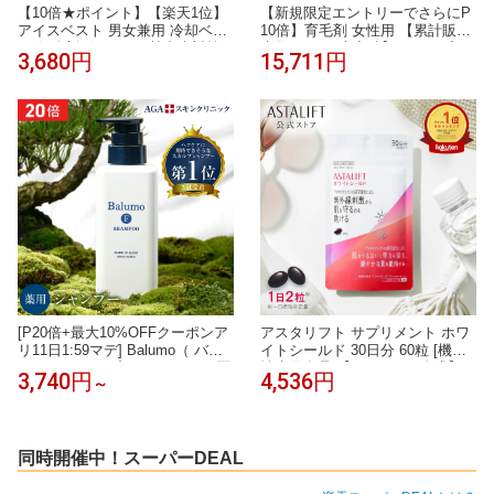
【10倍★ポイント】【楽天1位】
【新規限定エントリーでさらにP
アイスベスト 男女兼用 冷却ベス
10倍】育毛剤 女性用 【累計販売
ト 保冷剤3個セット 熱中症対策
本数1,200万本突破】スカルプケ
3,680円
15,711円
グッズ メンズ レディース 大きい
ア 3点セット シャンプー トリー
サイズ 冷感ベスト 熱中症対策キ
トメント 発毛剤 ヘアケア 女性用
ット クールベスト長時間 冷やす
育毛剤 育毛ケア 頭皮ケア 薬用リ
暑さ対策 厨房 清掃 介護
リィジュ 薬用シャンプー スカル
プトリートメント レディース 薄
毛 育毛 抜け毛
[P20倍+最大10%OFFクーポンア
アスタリフト サプリメント ホワ
リ11日1:59マデ] Balumo（ バル
イトシールド 30日分 60粒 [機能
モ ）F シャンプー（ 300mL ）医
性表示食品]【FUJIFILM 公式】|
3,740円
4,536円
～
薬部外品 薬用 スカルプシャンプ
サプリ アスタキサンチン 紫外線
ー ノンシリコン アミノ酸シャン
紫外線対策 UVケア ケア uv リコ
プー 頭皮ケア スカルプ AGAスキ
ピン コラーゲン ビタミンC ビタ
ンクリニック
ミンE 飲む 肌 乾燥 富士フイルム
ASTALIFT
同時開催中！スーパーDEAL