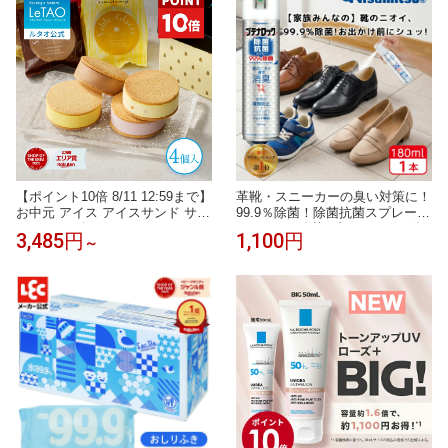
水 フレグランス ギフト 送料無料
アワード受賞 プレゼント 誕生日
【ポイント10倍 8/11 12:59まで】
革靴・スニーカーの臭い対策に！
お中元 アイス アイスサンド サブ
99.9％除菌！除菌抗菌スプレー18
レサンド ギフト ルタオ LeTAO 4
0ml 99.9%除菌 ブテナロック 除
3,485円
1,100円
～
個入り 誕生日プレゼント スイー
菌スプレー 抗菌 抗菌スプレー 除
ツ クッキー 洋菓子 詰め合わせ
菌抗菌スプレー 除菌抗菌 子供 靴
お取り寄せ 北海道 内祝い お返し
の臭い 対策 消臭 靴 消臭スプレ
クッキーサンド サブレ グラッセ
ー 靴 スプレー 消臭剤 除菌 安全
4個入り 送料込み
靴 日本製