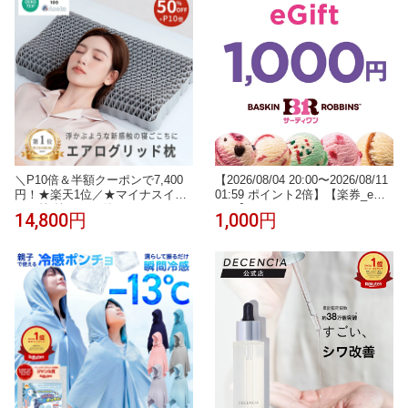
全身 自宅ケア うぶ毛 ヒゲ 女性
男性 メンズ 男女兼用 ギフト
＼P10倍＆半額クーポンで7,400
【2026/08/04 20:00〜2026/08/11
円！★楽天1位／★マイナスイオ
01:59 ポイント2倍】【楽券_eギ
ン★枕 枕カバー付 エアログリッ
フト】サーティワン 1,000円
14,800円
1,000円
ド枕 洗える 通気性抜群 ジェル T
PE 高反発枕 柔らかい 横向き寝
用枕 うつぶせ寝 仰向け 寝返り
首 首こり いびき予防防止 誕生日
父の日 プレゼント ギフト 健康グ
ッズ