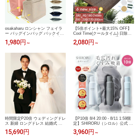
osakaharu ロンシャン フェイラ
【5倍ポイント+最大15% OFF】
ー バッグインバッグ バックイン
Cool Time(クールタイム) 日除け
バック インナーバッグ 自立 小さ
シェード オーニング 通気 ベー
1,980円
2,080円
～
～
め 大きめ 旅行 フェルト インナ
シック【12サイズから選べる180
ーバック ルプリアージュ s l FEI
×90/180/240 200x200/270/300c
LER IACUCCI ルイ・ヴィトン イ
m】【3年間の安心保証】通気性
エナ適応 水筒ポケット a4 軽量
が良く 目隠し 目かくし 紫外線 U
整理 仕切り付き
V対策 省エネ 節約 洋風 タープ
時間限定P20倍 ウェディングドレ
【P10倍 8/4 20:00 - 8/11 1:59限
ス 新婦 ロングドレス 結婚式 ウ
定】SHIRORU（シロル）公式 ク
エディングドレス 二次会ドレス
リスタルホイップ ブラック マイ
15,690円
3,960円
～
花嫁 前撮り エレガント サテン
ルド 炭酸洗顔 毛穴 洗顔 くすみ
チュール シンプル リゾートドレ
泡洗顔 洗顔料 ランキング おすす