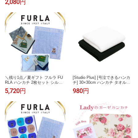
2,080円
牛乳割り アイス・コーヒーゼリ
ーに 保存料・着色料・香料不使
用
＼残り1点／夏ギフト フルラ FU
[Studio Plus] [号泣できるハンカ
RLA ハンカチ 2枚セット シルク
チ] 30×30cm ハンカチ タオル地
混ハンカチ ブルー 58cm 大判 タ
厚手 泣くシーンで活躍 結婚式 葬
5,720円
980円
オルハンカチ ブルー 23cm 高級
式 冠婚葬祭 入園式 卒園式 入学
海外 イタリア レディース ブラン
式 卒業式
ド ギフト プレゼント 女性 人気
おしゃれ フェミニン スタイリッ
シュ ラッピング対応 誕生日 お礼
お返し お祝い