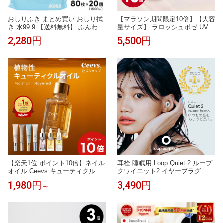
おしりふき まとめ買い おしり拭
【マラソン期間限定10倍】【大容
き 水99.9 【送料無料】 ふんわり
量サイズ】 ラロッシュポゼ UVイ
シート 80枚×20個 【1,600枚】
デア XL プロテクショントーンア
2,280円
5,500円
【肌にやさしい】 レック ダイレ
ップローズ+ 1本/50ml メイク 下
クト お尻拭き お尻ふき
地 化粧下地 日焼け止め 顔 bb 乳
液 UVケア 毛穴ケア 保湿 LA RO
CHE POSAY トーンアップロー
ズプラス 正規代理店
【楽天1位 ポイント10倍】ネイル
耳栓 睡眠用 Loop Quiet 2 ループ
オイル Ceevs キューティクルオ
クワイエット2 イヤープラグ 防
イル 爪オイル 栄養 植物性 ペン
音 遮音 いびき対策 安眠 シリコ
1,980円
3,490円
～
タイプ スポイト 爪育成オイル ギ
ン 横向き寝 飛行機 旅行 勉強 集
フト 爪美容液 ハイポニキウム ネ
中 HSP 聴覚過敏 繰り返し使える
イルセラム 爪保湿 プレゼント 指
2年保証 30日返品OK 送料無料
先 爪 美容液 保湿 爪用美容液 甘
皮ケア 育爪 自爪 育成 美爪