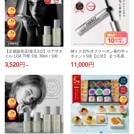
臭 熱中症対策
【正規販売店/楽天1位】ロアザオ
神トク10%オフクーポン発行中＋
イル LOA THE OIL 30ml / 100ml
ポイント5倍【公式】 まつ毛美容
ブランシュ シトラスベール ジャ
液 ラッシュアディクト アイラッ
3,520円
11,000円
～
スミンドレ ラテローズ ネロリス
シュ コンディショニング セラム
モークティー ミスティックウッ
アドバンス 5ml アンバサダー仕
ド ブルークレール ペアブランシ
様リーフレット添付 まつ毛ケア
ュ ノワール フレグランス ヘアオ
まつげ美容液 まつ毛パーマ Lash
イル ロアオイル LOAオイル アウ
addict 正規品 送料無料
トバス 送料無料