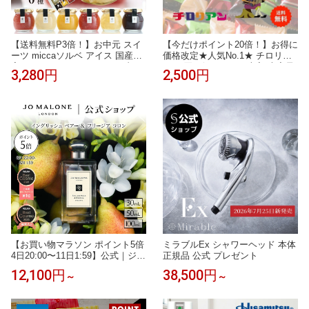
【送料無料P3倍！】お中元 スイ
【今だけポイント20倍！】お得に
ーツ miccaソルベ アイス 国産果
価格改定★人気No.1★ チロリア
実 6種セット シャーベット 凍ら
ン お買い得セット40本入 大容量
3,280円
2,500円
せて食べる アイスデザート プレ
お菓子 個包装 小分け クッキー
ゼント ギフト 氷菓子 希少糖 ア
スイーツ ギフト ばらまき お祝い
イスクリーム | 詰め合わせ アイ
お礼 お土産 手土産 差し入れ 退
スギフト 食べ物 花以外 常温保存
職 焼き菓子 お取り寄せ 福岡 お
出産祝 御中元
徳用 大容量 詰め合わせ お配り
誕生日 洋菓子
【お買い物マラソン ポイント5倍
ミラブルEx シャワーヘッド 本体
4日20:00〜11日1:59】公式｜ジョ
正規品 公式 プレゼント
ー マローン ロンドン イングリッ
12,100円
38,500円
～
～
シュ ペアー ＆ フリージア コロ
ン 30mL 50mL 100mL ギフトボ
ックス入り｜ジョーマローン 香