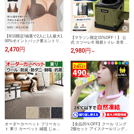
【8/10限定!抽選で2人に1人最大1
【マラソン限定15%OFF！】 公
00%ポイントバック要エントリ
式 スツーレ® 簡易トイレ 非常用
ー】【P10倍】 フロントホックブ
トイレ 携帯トイレ 防災トイレ 折
2,470円
2,980円
ラ ノンワイヤー デイ ＆ ナイト
～
りたたみ 耐荷重100kg 排便袋＆
ブラジャー フロントホック 3 ブ
凝固剤付き 軽量 2サイズ ポータ
ラ 楽ちん 脇寄せブラ 谷間キープ
ブルトイレ 災害 防災 非常用 防
育乳 産後 補正ブラ バストアップ
災グッズ
ブラ 谷間ブラ 盛りブラ Tシャツ
ブラ
オーダーカーペット フリーカッ
【全品20％OFF】クール リング
ト 東リ カーペット 絨毯 じゅう
2個セット アイスクールリング
たん ラグ マット フリーカット
アイス ネッククーラー PCM 熱