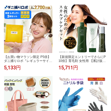
スープ 置き換え ダイエット ダイ
調整可能 通気性抜群 抗菌 消臭
エットフード 低カロリー 酵素
横向き寝対応 丸洗いOK 63×43c
【3日間】【7日間】
m 送料無料
【お買い物マラソン限定 P5倍】
【新規限定エントリーでさらにP
ダニ捕りロボ『レギュラーサイズ
10倍】育毛剤 女性用 【累計販売
3枚セット』【〔日革研究所直
本数1,200万本突破】スカルプケ
5,133円
15,711円
営〕ダニ増殖抑制率99.9％以上
ア 3点セット シャンプー トリー
ダニ捕りシート 完璧なダニ対策
トメント 発毛剤 ヘアケア 女性用
に ダニ研究20年以上の日革研究
育毛剤 育毛ケア 頭皮ケア 薬用リ
所 公式販売 1日約18円 効果期間3
リィジュ 薬用シャンプー スカル
ヵ月 安心安全 ダニを捕獲 乾燥
プトリートメント レディース 薄
ケース シート】
毛 育毛 抜け毛