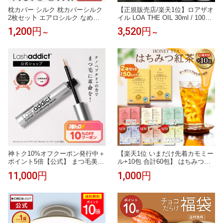
枕カバー シルク 枕カバーシルク
【正規販売店/楽天1位】ロアザオ
2枚セッ卜 エアロシルク なめら
イル LOA THE OIL 30ml / 100ml
かな肌触り 美容枕 枕 ピローケー
ブランシュ シトラスベール ジャ
1,200円
3,520円
～
～
ス 冷感 ひんやり 洗濯機・乾燥機
スミンドレ ラテローズ ネロリス
対応 14サイズ 34色 絹85 ｜ 眠り
モークティー ミスティックウッ
の入口に、やさしさだけを 。
ド ブルークレール ペアブランシ
ュ ノワール フレグランス ヘアオ
イル ロアオイル LOAオイル アウ
トバス 送料無料
神トク10%オフクーポン発行中＋
【楽天1位 いまだけ先着カモミー
ポイント5倍【公式】 まつ毛美容
ル+10包 合計60包】 はちみつ紅
液 ラッシュアディクト アイラッ
茶 ハチミツティー 2箱 50包 25袋
11,000円
1,000円
シュ コンディショニング セラム
入り2箱セット はちみつ紅茶 JB
アドバンス 5ml アンバサダー仕
Honey`s ハニー 蜂蜜 紅茶 ティー
様リーフレット添付 まつ毛ケア
バッグ セイロンファミリー スリ
まつげ美容液 まつ毛パーマ Lash
ランカ リラックス カフェ 蜂蜜紅
addict 正規品 送料無料
茶 ノンカフェイン メール便 送料
無料