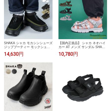
SHAKA シャカ モカシンシューズ
【国内正規品】 シャカ ネオハイ
ジップブーティー モックシュー
カー AT メンズ サンダル SHAKA
ズ モカシン ジップ付き シューズ
NEO HIKER AT
14,630円
10,780円
ブーツ スリッポン 軽量 撥水 防
寒 防滑 履きやすい アウトドア
キャンプ タウンユース カジュア
ル メンズ レディース 秋冬 靴