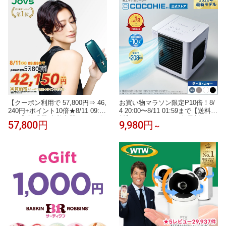
扇風機 卓上扇風機 小型扇風機 ci
首 首こり いびき予防防止 誕生日
cibella 手持ち扇風機「MONOQL
父の日 プレゼント ギフト 健康グ
O受賞」＜公式＞
ッズ
【クーポン利用で 57,800円⇒ 46,
お買い物マラソン限定P10倍！8/
240円+ポイント10倍★8/11 09:59
4 20:00〜8/11 01:59まで【送料無
まで】脱毛器 光美容器 JOVS 公
料】ここひえR82026年最新モデ
57,800円
9,980円
～
式 Doraシリーズ Scroll HIPL IPL
ル 正規品 ショップジャパン公式
家庭用 冷却機能 サファイア冷却
卓上扇風機 パーソナルクーラー
ハイパワー 痛みレス VIO 顔 ワキ
冷風扇 冷風機 卓上クーラー
全身 自宅ケア うぶ毛 ヒゲ 女性
男性 メンズ 男女兼用 ギフト