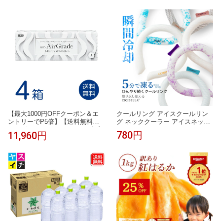
ットパーカー 接触冷感 長袖 ラッ
シュガード メンズ UVパーカー
遮光 メッシュ 涼しい トップス
大きいサイズ 日焼け防止 日よけ
サンバイザー 即納
クールリング アイスクールリン
【最大1000円OFFクーポン＆エ
グ ネッククーラー アイスネック
ントリーでP5倍】【送料無料】
リング 冷感リング ひんやりリン
エアグレード ワンデー UV ダブ
780円
11,960円
グ クールネック スマートアイス
ルモイスチャー 4箱セット (1箱30
リングクール大人用 子供用 女の
枚) シード 1day シリコーンハイ
子 男の子 首 冷却 暑さ対策 ひん
ドロゲル コンタクトレンズ 1日
やり 冷感グッズ 送料無料 cicibell
使い捨て
a