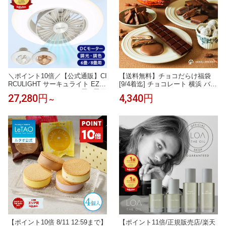
＼ポイント10倍／【公式通販】CI
【送料無料】チョコだらけ福袋
RCULIGHT サーキュライト EZシ
[9/4着迄] チョコレート 横浜 バニ
リーズ スイングモデル 6畳 8畳用
ラビーンズ | チョコサンド チョ
27,280円
4,340円
～
｜ 木目調 ライトウッド LED シ
コ クッキー ドーナツ 洋菓子 お
ーリングファン シーリングファ
菓子 高級 おしゃれ 福袋 詰め合
ンライト ファン付き照明 サーキ
わせ お取り寄せ スイーツ 誕生日
ュレーター 簡単取付 リモコン お
祝い お礼 パーティ ご自宅用
しゃれ 調光 調色 軽量 風の出る
照明 タコス家電
【ポイント10倍 8/11 12:59まで】
【ポイント11倍/正規販売店/楽天