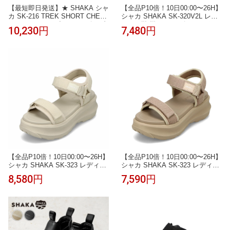
【最短即日発送】★ SHAKA シャ
【全品P10倍！10日00:00〜26H】
カ SK-216 TREK SHORT CHELS
シャカ SHAKA SK-320V2L レデ
EA AT ショート丈 サイドゴアブ
ィース靴 靴 シューズ 2E スポー
10,230円
7,480円
ーツ【Sx】【T】【クーポン対象
ツ サンダル アウトドア 歩きやす
外】｜ショートブーツ レインブ
い ストラップ 面テープ フィット
ーツ メンズ 難燃 撥水 キャンプ
2WAY 人気 ブランド ブラック T
アウトドア 防臭 軽量 PUレザー
SRC
おしゃれ 黒 靴
【全品P10倍！10日00:00〜26H】
【全品P10倍！10日00:00〜26H】
シャカ SHAKA SK-323 レディー
シャカ SHAKA SK-323 レディー
ス靴 靴 シューズ 2E相当 サンダ
ス靴 靴 シューズ 2E相当 サンダ
8,580円
7,590円
ル スポーツ スポサン 厚底 フィ
ル スポーツ スポサン 厚底 フィ
ット チャンキーソール シンプル
ット NEO BUNGY S CHUNKY ネ
アイボリー TSRC
オバギーチャンキー チャンキー
ソール シンプル ブラウン TSRC