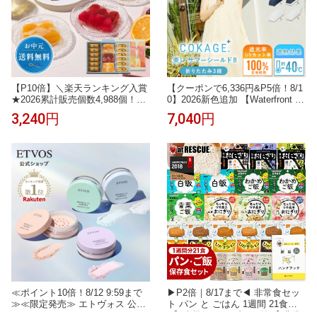
【P10倍】＼楽天ランキング入賞
【クーポンで6,336円&P5倍！8/1
★2026累計販売個数4,988個！／
0】2026新色追加 【Waterfront 公
お中元 ゼリー ギフト 詰め合わせ
式】-40℃の遮熱効果 COKAGE+
3,240円
7,040円
贈り物 フルーツ スイーツ お菓子
日傘 折りたたみ 3段 完全遮光 生
内祝い お祝い 御礼 快気内祝 お
地使用 晴雨兼用 100% 遮光 遮熱
見舞い のし対応【季節限定】HT
率61％ 東レ サマーシールド UV
F-30ASN2A テリーヌ・ドゥ・フ
カット 軽量 遮熱 耐風 撥水 コン
リュイ・アソート MA※お届けは
パクト 折り畳み傘 紫外線対策 日
9/22まで
焼け対策
≪ポイント10倍！8/12 9:59まで
▶P2倍｜8/17まで◀ 非常食セッ
≫≪限定発売≫ エトヴォス 公式(
ト パン と ごはん 1週間 21食【O
ETVOS ) セラミド フェイスパウ
N】防災 ハンドブック付 【 非常