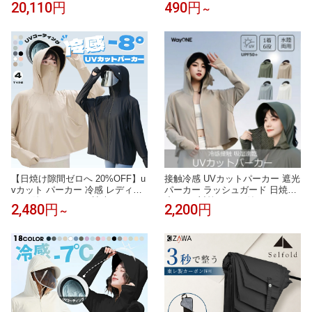
20,110円
490円
～
アングレーヌ 約150×100cm ウー
中症対策グッズ スマートアイス
ル オールシーズン 抗菌 防炎 防
リングクール 大人 大人用 子供
ダニ 断熱効果 ナチュラル 引っ越
キッズ 小学生 女の子 男の子 首
し 新生活
掛け 冷感グッズ 暑さ対策グッズ
熱中症 夏 猛暑 冷却 ひんやり 涼
しい
【日焼け隙間ゼロへ 20%OFF】u
接触冷感 UVカットパーカー 遮光
vカット パーカー 冷感 レディー
パーカー ラッシュガード 日焼け
ス 日除け パーカー 遮光 UVパー
止め UV対策 フード付き マスク
2,480円
2,200円
～
カー 指先まで ラッシュガード 体
付き クロップド丈 フレアタイプ
感-7度 大きいサイズ 薄手 ウォー
おしゃれ アウター UVアウター
キングウェア 長袖 遮熱パーカー
薄手 紫外線対策 WAYONE
日除け 体型カバー ストレッチ 遮
蔽率99％ グローブ付き 着る日傘