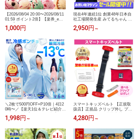
【2026/08/04 20:00〜2026/08/11
現在4年連続1位 創業48年日本自
01:59 ポイント2倍】【楽券_eギ
社工場開発生産 みてるちゃん 50
フト】サーティワン 1,000円
0万 温度計 5GHz ベビーモニター
1,000円
2,950円
～
防犯カメラ Amazon国内サーバー
自社契約 ペットカメラ 自動追跡
見守りカメラ ワイヤレス 屋内 監
視カメラ 小型
＼2枚で500円OFF×P10倍｜4日2
スマートキッズベルト 【正規取
0時〜／【楽天1位＆テレビ紹介】
扱店】正規品 クリップ外し プレ
ポンチョ 冷感 S / M / L 冷感ポン
ゼント付 B1092｜回答書付き 2個
1,998円
4,280円
～
～
チョ キッズ サッカー クールタオ
3個 メテオAPAC チャイルドシー
ル 冷感タオル 冷却タオル クール
ト 子ども用 シートベルト 子供用
ポンチョ ラッシュガード フード
幼児用 3歳から12歳 携帯型 ジュ
付き 冷却ポンチョ ひんやり アイ
ニアシート Eマーク メテオ 不要
ス ポンチョ UV 最大 98％カット
チャイルドシート