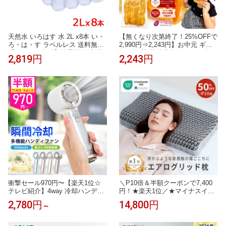
天然水 いろはす 水 2L x8本 い・
【無くなり次第終了！25%OFFで
ろ・は・す ラベルレス 送料無料
2,990円⇒2,243円】お中元 ギフ
【メーカー直送】地震対策 宅配
ト 干し芋 茨城県産 紅はるか 訳
2,819円
2,243円
ミネラルウオーター のむシリカ
あり 1kg 食べ物 和菓子 おやつ
い・ろ・は・す ラベルレス いろ
送料無料 国産 無添加 切り落とし
はすラベルなし 水 ラベル無し
さつまいも スイーツ ダイエット
お菓子 和スイーツ お祝い N1
衝撃セール970円〜【楽天1位☆
＼P10倍＆半額クーポンで7,400
テレビ紹介】4way 冷却ハンディ
円！★楽天1位／★マイナスイオ
ファンPRO 2026 ハンディファン
ン★枕 枕カバー付 エアログリッ
2,780円
14,800円
～
冷却プレート 扇風機 シシベラ ハ
ド枕 洗える 通気性抜群 ジェル T
ンディファン 静音 軽量 強風 小
PE 高反発枕 柔らかい 横向き寝
型 冷却モード 充電式 冷却 携帯
用枕 うつぶせ寝 仰向け 寝返り