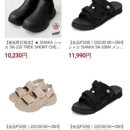
【最短即日発送】★ SHAKA シャ
【全品P10倍！10日00:00〜26H】
カ SK-216 TREK SHORT CHELS
シャカ SHAKA SK-106M メンズ
EA AT ショート丈 サイドゴアブ
靴 靴 シューズ 2E サンダル スリ
10,230円
11,990円
ーツ【Sx】【T】【クーポン対象
ッパ ルームシューズ つっかけ ス
外】｜ショートブーツ レインブ
ライド 耐久性 歩きやすい フィッ
ーツ メンズ 難燃 撥水 キャンプ
ト 人気 ブランド ブラック TSRC
アウトドア 防臭 軽量 PUレザー
おしゃれ 黒 靴
【全品P10倍！10日00:00〜26H】
【全品P10倍！10日00:00〜26H】