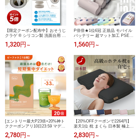
【限定クーポン配布中】おそうじ
P倍倍★1位6冠 正規品 モバイル
クラゲ ® シリコン製 洗面台用 ヘ
バッテリー 超マット加工 PSE認
アキャッチャー 口径3.2〜4.5cm
証【200円offクーポン2個目に使
1,320円
1,560円
～
～
対応 排水口 ゴミ受け ネット交換
える】大容量 小型 軽量 ミニ iPh
式 お手入れ簡単 サビない 排水ス
one 急速充電 タイプc ケーブル
ムーズ 特許取得済
ケーブル内蔵 Android Type-c ラ
イトニング アイフォン アンドロ
イド 充電器 急速 急速充電器 500
0/10000mAh
[エントリー最大P23倍+20%神ト
【20%OFFクーポンで2264円】
ククーポンアリ10日23:59 マデ]B
楽天1位 枕 まくら 日本製 極上の
efas ビーファス ファスティング
寝心地 高級 ホテル仕様プレミア
2,780円
2,830円
～
～
セット 酵素ドリンク スムージー
ム枕 ふわふ いびき対策 わ 高さ