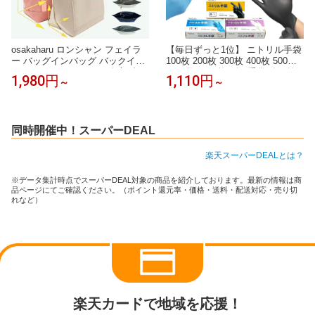
osakaharu ロンシャン フェイラ
【毎日ずっと1位】 ニトリル手袋
ー バッグインバッグ バックイン
100枚 200枚 300枚 400枚 500枚
バック インナーバッグ 自立 小さ
1000枚 4000枚 ゴム手袋 使い捨
1,980円
1,110円
～
～
め 大きめ 旅行 フェルト インナ
て グローブ ニトリル 青 白 黒 ニ
ーバック ルプリアージュ s l FEI
トリル手袋 パウダーフリー 食品
LER IACUCCI ルイ・ヴィトン イ
衛生法 医療 病院 ニトリルゴム手
エナ適応 水筒ポケット a4 軽量
袋 SS S M L ニトリル 手袋 介護
整理 仕切り付き
手袋 作業 手袋 使い捨て 送料無
同時開催中！スーパーDEAL
料
楽天スーパーDEALとは？
※データ集計時点でスーパーDEAL対象の商品を紹介しております。最新の情報は商
品ページにてご確認ください。（ポイント還元率・価格・送料・配送対応・売り切
れなど）
楽天カードで地域を応援！