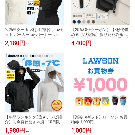
＼25%クーポン利用で割引／uvカ
【20％OFFクーポン】【3秒で畳
ット パーカー uv パーカー レデ
める 形状記憶】折りたたみ傘 軽
ィース 体感-5/7度 冷感 パーカー
量 メンズ レディース 折り畳み傘
2,180円
4,400円
～
ラッシュガード つば パーカー 日
傘 自動開閉 雨傘 東レ カーボン
焼け パーカー uvコーティング 体
ファイバー コンパクト ワンタッ
型カバー 指穴 冷感 ポンチョ -5/7
チ 耐風 ビジネス 超撥水 軽い 梅
度 ひんやり 薄手 羽織 長袖 UV対
雨対策 ギフト Selfold opera【KIZ
策 サンバイザー 冷房対策 日よけ
AWA公式】
対策
【年間ランキング2位★テレビ紹
【楽券_eギフト】ローソン お買
介】＼今買わなきゃ損！10日限定
物券 1,000円
25％OFFクーポン／uvカット パ
1,980円
1,000円
～
ーカー 冷感 UV レディース uvカ