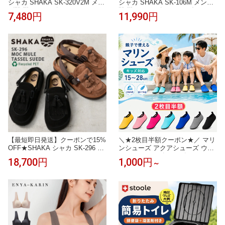
シャカ SHAKA SK-320V2M メン
シャカ SHAKA SK-106M メンズ
ズ靴 靴 シューズ 2E スポーツ サ
靴 靴 シューズ 2E サンダル スリ
7,480円
11,990円
ンダル アウトドア 歩きやすい ス
ッパ ルームシューズ つっかけ ス
トラップ 面テープ フィット 2WA
ライド 耐久性 歩きやすい フィッ
Y 人気 ブランド ベージュ
ト 人気 ブランド ブラック
【最短即日発送】クーポンで15%
＼★2枚目半額クーポン★／ マリ
OFF★SHAKA シャカ SK-296 M
ンシューズ アクアシューズ ウォ
OC MULE TASSEL SUEDE モッ
ーターシューズ キッズ レディー
18,700円
1,000円
～
ク ミュール タッセル スエード
ス メンズ 大人用 子供用 こども
サンダル【Sx】【T】｜メンズ
水陸両用 水遊び 靴 海 シュノー
シューズ スリップオン モカシン
ケリング フィットネスシューズ
革靴 カジュアル アメカジ ファッ
サンダル 速乾 軽量 男女兼用 15~
ション トラッド
28cm かわいい