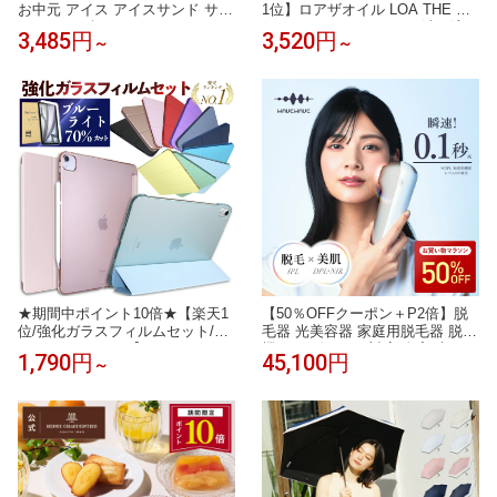
お中元 アイス アイスサンド サブ
1位】ロアザオイル LOA THE OIL
レサンド ギフト ルタオ LeTAO 4
100ml 30mL ヘアオイル 洗い流さ
3,485円
3,520円
～
～
個入り 誕生日プレゼント スイー
ないトリートメント ヘアケア ギ
ツ クッキー 洋菓子 詰め合わせ
フト プレゼント ブランシュ ネロ
お取り寄せ 北海道 内祝い お返し
リスモークティー ジャスミンド
クッキーサンド サブレ グラッセ
レ シトラスベール ラテローズ ミ
4個入り 送料込み
スティックウッド ペアブランシ
ュ ノワール
★期間中ポイント10倍★【楽天1
【50％OFFクーポン＋P2倍】脱
位/強化ガラスフィルムセット/ブ
毛器 光美容器 家庭用脱毛器 脱毛
ルーライトカット】iPad ケース i
機 レーザー VIO対応 自宅 光フォ
1,790円
45,100円
～
Pad Air11/Air13(M4/M3/M2) Pro1
ト フォトケア IPL NIR DPL 光美
1/Pro13(M5/M4) 第11世代 A16 第
容 光脱毛 美顔器 フラッシュ式
10世代 第9世代 第8/7/6/5世代 カ
メンズ レディース シミ そばかす
バー Air5 Air4 mini7 mini6 mini5
肌ケア リフトケア ムダ毛ケア ワ
mini4 Air Air2 軽量 保護フィルム
キ ヒゲ 脇 顔 自宅 照射早い 簡単
プレゼント