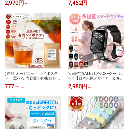
2,970円
7,452円
～
ダー UV 日焼け止め パウダー 紫
食 レストラン シリーズ 】 (パン
外線カット 石けんオフ 《2026年
の 缶詰 ランダム) 美味しい 保存
版》 「 ミネラルUVパウダーAZ
食 長期保存 5年保存 アルファ米
」 SPF50 PA++++ 個数限定 【3
おにぎり 備蓄米 1人 分 7日 尾西
0日間返品保証】
サタケ ひだまりパン
( 焙煎 オーガニック ルイボステ
＼⭐限定SALE♪10％OFFクーポン
ィー 選べる 内容量 ) 有機 焙煎
✨／【日本人気デザイナー監修特
ルイボスティー 送料無料 ルイボ
別版登場！楽天年間ランキング1
777円
2,980円
～
～
ス ティーバッグ ノンカフェイン
位】レディーススマートウォッチ
ティーパック 有機JAS 授乳中 妊
QS16PRO 腕時計 防水 通話機能
娠中 マタニティー
24時間健康管理 1.9インチ大画面
IP68防水 歩数計 心拍数 着信通知
睡眠モード 音楽製御 iPhone/Andr
oid対応