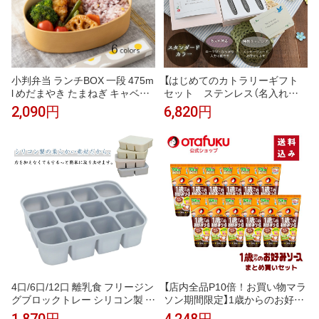
小判弁当 ランチBOX 一段 475m
【はじめてのカトラリーギフト
l めだまやき たまねぎ キャベツ
セット ステンレス（名入れ
りんご ミニトマト ブロッコリー
有・無）】・ 宅配便対象・ 送料無
2,090円
6,820円
おしゃれ プレゼント かまわぬ
料・ カトラリー ベビースプーン
日本製
フォーク 赤ちゃん 日本製 人気
プレゼント ギフト ラッピング
おしゃれ 出産祝い 1歳 誕生日 今
治タオル 練習 すくいやすい
4口/6口/12口 離乳食 フリージン
【店内全品P10倍！お買い物マラ
グブロックトレー シリコン製 小
ソン期間限定】1歳からのお好み
分け 離乳食ストック 保存容器
ソース 200g 12本まとめ買いセ
1,870円
4,248円