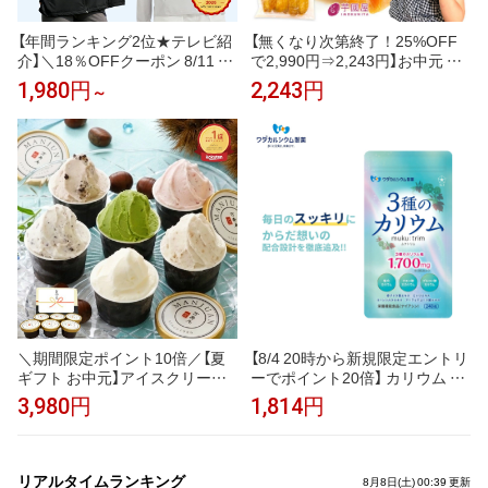
【年間ランキング2位★テレビ紹
【無くなり次第終了！25%OFF
介】＼18％OFFクーポン 8/11 2
で2,990円⇒2,243円】お中元 ギ
3:59まで／uvカット パーカー
フト 干し芋 茨城県産 紅はるか
1,980円
2,243円
～
冷感 UV レディース uvカットパ
訳あり 1kg 食べ物 和菓子 おや
ーカー 接触冷感 長袖 ラッシュ
つ 送料無料 国産 無添加 切り落
ガード メンズ UVパーカー 遮光
とし さつまいも スイーツ ダイ
メッシュ 通気口 涼しい トップ
エット お菓子 和スイーツ お祝
ス 大きいサイズ 日焼け防止服
い N1
日よけ サンバイザー 即納
＼期間限定ポイント10倍／【夏
【8/4 20時から新規限定エントリ
ギフト お中元】アイスクリーム
ーでポイント20倍】 カリウム サ
ジェラート 甘栗専門店の甘栗ジ
プリ muku:trim ムクトリム ワダ
3,980円
1,814円
ェラート入 創業99年の青果市場
カルシウム製薬 3種のカリウム
直営素材使用 贅沢素材ジェラー
塩化カリウム クエン酸三カリウ
ト ランキング1位 アイス つぶ
ム グルコン酸カリウム ベースサ
あまぐり ミルク いちご 抹茶 チ
プリ 栄養機能食品 ナイアシン
リアルタイムランキング
8月8日(土) 00:39 更新