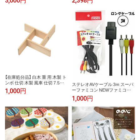
3,000円
2,398円
ォーク付き 離乳食 ひっくり返ら
ない 吸盤付き 食器セット ベビ
ー食器 子供 お皿 BPAフリー 出
産祝い プレゼント
【在庫処分品】 白木 重 用 木製 ト
ンボ 仕切 木製 風車 仕切 7.5寸
ステレオAVケーブル 3m スーパ
仕切り おせち お節料理 お重 お
ーファミコン NEWファミコン N
1,000円
重箱 重箱 弁当 お弁当 日本製 国
intendo64 ゲームキューブ 対応
1,000円
産 おしゃれ こだわり 迎春 正月
互換ケーブル 互換品 ファミコン
お正月 新年 お花見 運動会 お祝
ケーブル AV仕様 ロングケーブ
い 和食器 洋食器 飲食店 業務用
ル