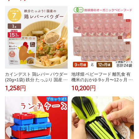
食 糖尿病食 冷凍食品 冷凍 弁当
野菜 防災 非常食 6ヶ月 8ヶ月 10
総菜 おかず 低カロリー 塩分調
ヶ月
整
カインデスト 鶏レバー パウダー
地球畑 ベビーフード 離乳食 有
(20g×1袋) 鉄分 たっぷり 国産 │
機米のおかゆ 9ヶ月〜12ヶ月 2
親子で使える 乳児用規格適用食
種 アソート24袋セット レトル
1,258円
10,200円
品 離乳食 ベビーフード 中期 7ヶ
トパウチ オーガニック 無添加
月 9ヶ月 鉄分 │ the kindest 鶏レ
有機野菜 防災 非常食 10ヶ月 11
バーパウダー
ヶ月 1歳