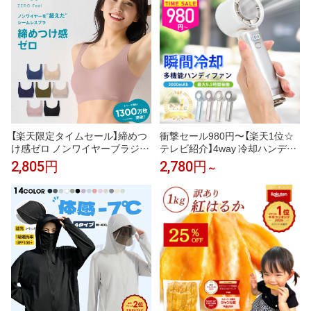
冷感coolify【完全防備UVカット
パーカー】
【楽天限定タイムセール】締めつ
衝撃セール980円〜【楽天1位☆
け感ゼロ ノンワイヤーブラジャ
テレビ紹介】4way 冷却ハンディ
ー スロギー ゼロ フィール ベー
ファンPRO 2026 ハンディファ
2,805円
2,780円
～
シック 2 ブラトップ ハーフトッ
ン 冷却プレート 扇風機 シシベ
プ sloggi Zero Feel Top JX トリ
ラ ハンディファン 静音 軽量 強
ンプ
風 小型 冷却モード 充電式 冷却
携帯扇風機 卓上扇風機 小型扇風
機 cicibella 手持ち扇風機「MON
OQLO受賞」＜公式＞