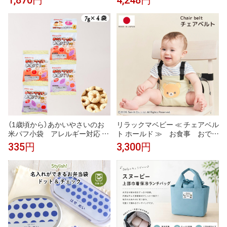
蓋付き 離乳食作り 製氷皿 製氷
ット 甘口 子ども 幼児 幼児食 完
器 壊れにくい 冷蔵 冷凍用 耐久
了食 ベビーフード 1歳からのシ
性 多用途 DIY 家庭用
リーズ お好み焼き 焼きそば ス
ープ 時短 簡単 おいしい おすす
め 動物性原料不使用
（1歳頃から）あかいやさいのお
リラックマベビー ≪ チェアベル
米パフ小袋 アレルギー対応 ベ
ト ホールド ≫ お食事 おでか
ビーフード maruta 保育園 幼稚
け 離乳食 完了食 ご飯 ベ
335円
3,300円
園 こども園
ルト 食事 補助ベルト 食事
補助 ランチ 子連れ