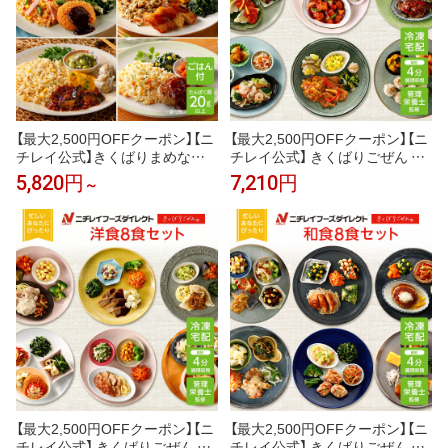
【最大2,500円OFFクーポン】【ニ
【最大2,500円OFFクーポン】【ニ
チレイ公式】きくばりまめなご
チレイ公式】 きくばりごぜん 中
はん 6食・8食・12食セット 冷
華 8食セット 冷凍弁当 おかず セ
5,820円
7,210円
～
凍弁当 ご飯付き たんぱく質 20g
ット 冷凍 お弁当 冷凍食品 おか
以上 主菜 副菜 ワンプレート 弁
ず お取り寄せ 一人暮らし お惣
当 冷凍食品 冷凍惣菜 宅配弁当
菜 冷凍惣菜 宅配弁当 ニチレイ
一人暮らし おいしい リモートワ
フーズ 自宅療養 おいしい 美味
ーク ランチ 塩分 2.5g以下 カロ
しい リモートワーク 在宅勤務
リー 500kcal以下
ご飯 介護食
【最大2,500円OFFクーポン】【ニ
【最大2,500円OFFクーポン】【ニ
チレイ公式】 きくばりごぜん 洋
チレイ公式】 きくばりごぜん 和