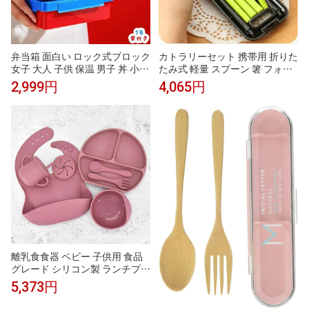
弁当箱 面白い ロック式ブロック
カトラリーセット 携帯用 折りた
女子 大人 子供 保温 男子 丼 小学
たみ式 軽量 スプーン 箸 フォー
生 1段 お弁当箱 おしゃれ 女の子
ク 3点セット 旅行 キャンプ アウ
2,999円
4,065円
男の子 かわいい 幼稚園 一段 二
トドア ソロキャンプ ランチ お
段 大容量 弁当 ランチバッグ 大
弁当 ピクニック シンプルデザイ
きめ 小さめ プレゼント 持ち運
ン ローズレッド
び便利 身につける 収納便利 ピ
クニック用 北欧 北欧風
離乳食食器 ベビー 子供用 食品
グレード シリコン製 ランチプレ
ート 一体型 三つ仕切り 食事用
5,373円
滑り止め 7点セット 1歳以上