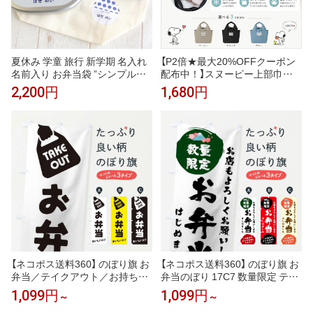
夏休み 学童 旅行 新学期 名入れ
【P2倍★最大20%OFFクーポン
名前入り お弁当袋 ”シンプルな
配布中！】スヌーピー上部巾
ホワイト生地 ドットとチェック
着 保冷バック 小さめ ラン
2,200円
1,680円
デザインのお弁当袋” 紺ネイビ
チバック 保冷 保温 キャラ
ー 赤レッド 黄イエロー 緑グリ
クター レディース キッズ
ーン 紫パープル 入園入学 巾着
エコバック 手提げバック 巾
遠足 キャラNG 女の子 オリジナ
着バック お弁当袋 子供 大
ル 保育園 幼稚園 水玉 ドット＆
人 かわいい SNOOPY
チェック
【ネコポス送料360】 のぼり旗 お
【ネコポス送料360】 のぼり旗 お
弁当／テイクアウト／お持ち帰
弁当のぼり 17C7 数量限定 テイ
りのぼり 2X6X グッズプロ 【名
クアウト グッズプロ 【名入れで
1,099円
1,099円
～
～
入れできます+1017円】
きます+1017円】