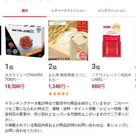
ョコ クッキークリーム 6種6入
ビタミンB3
アイスギフト 即日配送
総合
レディースファッション
メンズファッション
1
2
3
位
位
位
​
タ​カ​ラ​ト​ミ​ー​(​T​A​K​A​R​A​ ​
も​ち​米​ ​秋​田​県​産​ ​た​つ​こ​
◇​ア​ウ​ト​レ​ッ​ト​◇​A​Q​U​A​
T​O​M​Y​)​ ​…
も​ち​…
L​A​B​E​L​…
18,500円
1,340円～
880円
※ランキングデータ集計時点で販売中の商品を紹介していますが、このペー
ジをご覧になられた時点で、価格・送料・ポイント倍数・レビュー情報・配
送対応の変更や、売り切れとなっている可能性もございますのでご了承くだ
さい。
※掲載されている商品内容および商品説明のお問い合わせは、各ショップに
お問い合わせください。