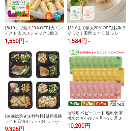
【8/10まで最大20％OFF】カイン
【8/10まで最大20％OFF】お魚ほ
デスト 玄米スティック 3個（6種
ぐほぐ｜国産 まぐろ 鮭 フレー
の野菜としらす）7ヶ月頃から │
ク 離乳食 ベビーフード 骨取り
1,550円
1,584円
～
～
アレルギー28品目不使用 おやつ
手間なし ほぐし身 パウチ 常温
│ 玄米 鉄 カルシウム DHA 離乳
保存 塩抜き・油抜き不要 選べる
食 ベビーフード the kindest
6パウチ・3パウチ
地球畑 ベビーフード 離乳食 有
【冷凍総菜★送料無料】健康美膳
機米のおかゆ 7ヶ月〜9ヶ月 3種
ライト《7食セット×2セット(計1
アソート24袋セット レトルトパ
10,200円
4食セット)》武蔵野フーズ 介護
ウチ オーガニック 無添加 有機
9,396円