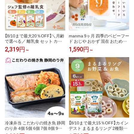
【8/10まで最大20％OFF】＼月齢
manma 9ヶ月 四季のベビーフー
で選べる／ 離乳食 セット カイ
ド おじや おかず 混在 おためし
ンデスト the kindest ベビーフー
離乳食 ベビーフード 赤ちゃん 1
2,319円
1,590円
～
～
ド ( 5ヶ月 ~/ 7ヶ月 ~/ 9ヶ月 ~ / 1
0ヶ月 11ヶ月 マンマ はたけのみ
2ヶ月 ~) 国産 初期 中期 後期 完
かた 離乳食後期 国産 レトルト
了期 おかゆ 離乳食 野菜 魚 おや
おかゆ 栄養 持ち運び 2個セッ
つ 出産祝い ギフト
ト/6個セット パウチ 詰め合わせ
便利 鉄 野菜
冷凍弁当 こだわりの焼き魚 静岡
【8/10まで最大15％OFF】カイン
のり弁 4個 5個 6個 7個 8個 9個
デスト まるまるリング 2種類×3
冷凍 お取り寄せ 静岡 肉 高級の
袋 計6袋 │ まるまるリング ×3袋