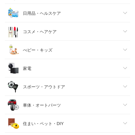
メンズファッション
食品
日用品・ヘルスケア
キッズファッション
スイーツ・お菓子
日用品雑貨・文房具・手芸
コスメ・ヘアケア
ベビーファッション
水・ソフトドリンク
ダイエット・健康
美容・コスメ・香水
べビー・キッズ
インナー・下着・ナイトウェア
ビール・洋酒
医薬品・コンタクト・介護
キッズ・ベビー・マタニティ
家電
バッグ・小物・ブランド雑貨
ワイン
おもちゃ
家電
スポーツ・アウトドア
靴
日本酒・焼酎
TV・オーディオ・カメラ
スポーツ・アウトドア
車体・オートパーツ
腕時計
スマートフォン・タブレット
ゴルフ
車用品・バイク用品
住まい・ペット・DIY