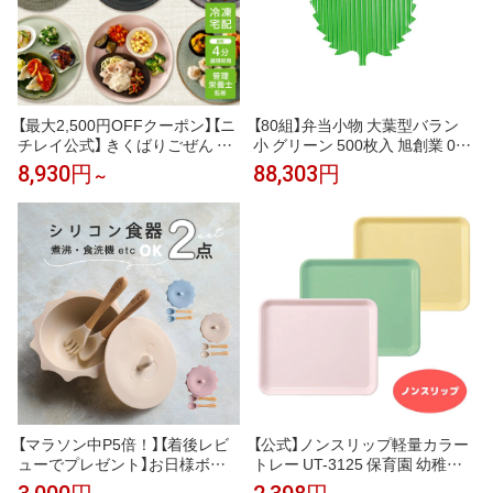
【最大2,500円OFFクーポン】【ニ
【80組】弁当小物 大葉型バラン
チレイ公式】 きくばりごぜん 和
小 グリーン 500枚入 旭創業 007
洋中 10食・12食・20食セット
95139
8,930円
88,303円
～
冷凍弁当 おかず セット 冷凍 弁
当 冷凍食品 お弁当 お取り寄せ
一人暮らし お惣菜 冷凍惣菜 宅
配弁当 和食 洋食 中華 ニチレイ
フーズ 自宅療養 おいしい 美味
しい
【マラソン中P5倍！】【着後レビ
【公式】ノンスリップ軽量カラー
ューでプレゼント】お日様ボウ
トレー UT-3125 保育園 幼稚園
ル シリコン 食器 蓋 スプーン フ
こども園 子供 園児 給食 離乳食