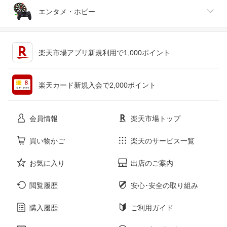
ジュエリー・アクセサリー
パソコン・周辺機器
車・バイク
インテリア・寝具・収納
エンタメ・ホビー
キッチン用品・食器・調理器具
テレビゲーム
楽天市場アプリ新規利用で1,000ポイント
ペット・ペットグッズ
CD・DVD
楽天カード新規入会で2,000ポイント
花・ガーデン・DIY
ホビー
会員情報
楽天市場トップ
サービス・リフォーム
楽器・音響機器
買い物かご
楽天のサービス一覧
お気に入り
出店のご案内
本・雑誌・コミック
閲覧履歴
安心･安全の取り組み
購入履歴
ご利用ガイド