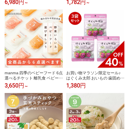
6,980円
1,782円
～
～
り弁 簡単 定番 子供 レンチン 魚
(お野菜) │まるまるリング ×3袋
鮭 西京焼き 焼津 かつお節 ご飯
(お魚) おやつ 9ヶ月 から 赤ちゃ
付き 時短調理 送料無料 駅弁屋
ん おやつ スナック ベビーフー
ド 幼児 野菜 鉄分 DHA ビタミン
D カルシウム │ the kindest
manma 四季のベビーフード 6点
お買い物マラソン限定セール♪
選べるチケット 離乳食 ベビーフ
はぐくみ太郎 おいもの 歯固め
ード 福袋 はたけのみかた 5ヶ月
おやつ はむはむおいも 3個セッ
3,650円
1,380円
～
6ヶ月 7ヶ月 8ヶ月 9ヶ月 10ヶ月
ト 離乳食 ベビーフード かんこ
11ヶ月 12ヶ月 おじや おかゆ お
ろ おしゃぶり 9ヶ月ー スリー セ
かず 国産 レトルト マンマ 赤ち
ット
ゃん セット パウチ まとめ買い