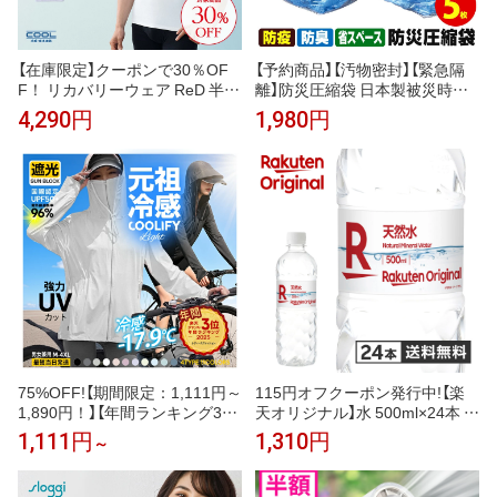
【在庫限定】クーポンで30％OF
【予約商品】【汚物密封】【緊急隔
F！ リカバリーウェア ReD 半袖
離】防災圧縮袋 日本製被災時、
Vネック インナー(COOL) 通年
緊急時の汚物・廃棄物・生ゴミ
4,290円
1,980円
タイプ メンズ 男性 夏 夏用 血行
を圧縮！廃棄までの10日間に耐
促進 疲労回復 誕生日 下着 薄手
える！防災圧縮袋 5枚入【安心の
プレゼント ギフト 一般医療機器
日本製】
大きいサイズ レッド公式
75%OFF!【期間限定：1,111円～
115円オフクーポン発行中!【楽
1,890円！】【年間ランキング3
天オリジナル】水 500ml×24本 天
位】 UVパーカー UV UPF50+ UV
然水 ミネラルウォーター 飲料水
1,111円
1,310円
～
カット ラッシュガード レディー
まとめ買い 安い 業務用 家庭用
ス 自転車 長袖 薄手 日焼け止め
大容量 オフィス コスパ最強 熱
スポーツ ジム ヨガ マスク 元祖
中症対策 500ml 24本