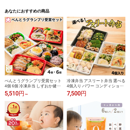
あなたにおすすめの商品
べんとうグランプリ受賞セット
冷凍弁当 アスリート弁当 選べる
4個 6個 冷凍弁当 しずおか健康
4個入り パワー コンディショニ
生活応援弁当 駅弁 和風 アジア
ング リカバリー 筋肉 低脂質 高
5,510円
7,500円
～
ン 減塩 栄養バランス のり弁 焼
たんぱく 試合後 練習後 運動後
津 かつお節 アスリート コンデ
スポーツ 部活 食トレ 筋トレ ア
ィショニング 筋肉 低脂質 スポ
スリート 管理栄養士監修 肉 魚
ーツ 部活 管理栄養士監修 沼津
レンチン 時短 送料無料
レンチン 時短 送料無料