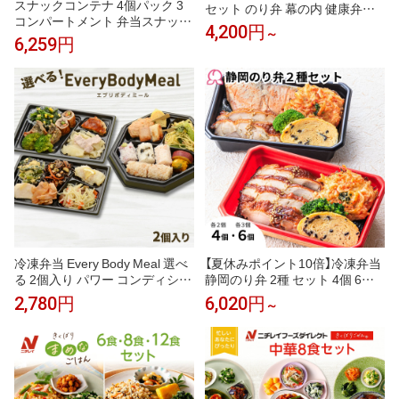
スナックコンテナ 4個パック 3
セット のり弁 幕の内 健康弁当 3
コンパートメント 弁当スナック
個 6個 9個 冷凍駅弁 焼津 かつお
4,200円
～
ボックス 再利用可能な食事準備
節 桜えび かき揚げ 和風 お取り
6,259円
ランチコンテナ 子供/大人向け
寄せ 静岡 沼津 定番 簡単 子供 レ
分割食品保存容器 学校/仕事/旅
ンチン 肉 魚 ご飯付き 時短調理
行用
送料無料
冷凍弁当 Every Body Meal 選べ
【夏休みポイント10倍】冷凍弁当
る 2個入り パワー コンディショ
静岡のり弁 2種 セット 4個 6個
ニング リカバリー 筋肉 低脂質
冷凍 海苔 お取り寄せ 静岡 焼津
2,780円
6,020円
～
高たんぱく 練習後 運動後 スポ
かつお節 沼津 高級のり弁 桜え
ーツ 部活 有酸素運動 食トレ 筋
び かき揚げ 定番 簡単 子供 レン
トレ 管理栄養士監修 おかず 肉
チン 肉 魚 鮭 西京焼き ご飯付き
魚 レンチン 時短 送料無料
時短調理 送料無料 駅弁屋