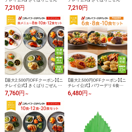
食 8食セット 冷凍弁当 おかず セ
食 8食セット 冷凍弁当 おかず セ
7,210円
7,210円
ット 冷凍 お弁当 冷凍食品 おか
ット 冷凍 お弁当 冷凍食品 おか
ず お取り寄せ 一人暮らし お惣
ず お取り寄せ 一人暮らし お惣
菜 冷凍惣菜 宅配弁当 ニチレイ
菜 冷凍惣菜 宅配弁当 ニチレイ
フーズ 自宅療養 おいしい 美味
フーズ 自宅療養 おいしい 美味
しい リモートワーク 在宅勤務
しい リモートワーク 在宅勤務
ご飯 介護食
ご飯 介護食
【最大2,500円OFFクーポン】【ニ
【最大2,500円OFFクーポン】【ニ
チレイ公式】 きくばりごぜん 魚
チレイ公式】 パワーデリ 6食・8
メニュー8食・10食・12食セッ
食・10食セット 冷凍弁当 高た
7,760円
6,480円
～
～
ト 冷凍弁当 おかず セット 冷凍
んぱく質 冷凍 お弁当 冷凍食品
お弁当 冷凍食品 おかず お取り
お取り寄せ おかず 一人暮らし
寄せ 一人暮らし お惣菜 冷凍惣
お惣菜 冷凍惣菜 宅配弁当 和食
菜 宅配弁当 ニチレイフーズ 自
洋食 中華 ニチレイフーズ 自宅
宅療養 おいしい 美味しい リモ
療養 おいしい 美味しい リモー
ートワーク 在宅勤務
トワーク