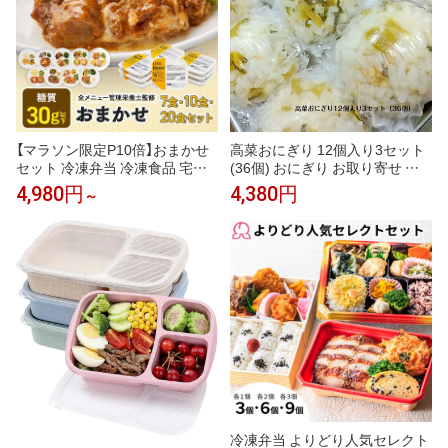
弁当箱炊飯器
【マラソン限定P10倍】おまかせ
高菜おにぎり 12個入り3セット
セット 冷凍弁当 冷凍食品 宅配
(36個) おにぎり お取り寄せ 冷
弁当 冷凍惣菜 お弁当 おかず お
凍 自然解凍 冷凍おむすび 冷凍
4,980円
4,380円
～
かずのみ 弁当 お試し 一人暮ら
おにぎり おむすび 運動会 美味
し 時短 レンジ 温めるだけ 簡単
しい 冷凍弁当 ご飯 間食 弁当用
栄養士 ヘルシー 健康 カロリー
単身赴任 冷凍食品 軽食 小さい
糖質 食品 高齢者 宅配 送料無料
小腹 ひとくち 子供 夜食 手づく
ライフミール
り 部活 ハイキング 弁当 朝 ごは
ん 楽ちん 送料無料
冷凍弁当 よりどり人気セレクト