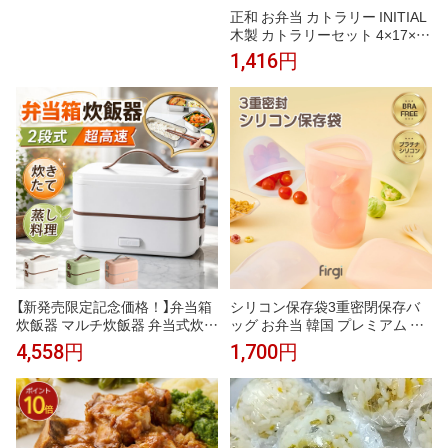
正和 お弁当 カトラリー INITIAL
木製 カトラリーセット 4×17×2.
6cm
1,416円
【新発売限定記念価格！】弁当箱
シリコン保存袋3重密閉保存バ
炊飯器 マルチ炊飯器 弁当式炊飯
ッグ お弁当 韓国 プレミアム 医
器 炊飯器 大容量 おかずとお米
療用のプラチナシリコン製バッ
4,558円
1,700円
同時料理 蒸し料理 炊き 温め2段
グ フリーザーバッグ ジップ付き
式炊飯器 304ステンレス鋼 完全
冷凍 オーブン 食洗機可 お弁当
密封 蓋付き レンジ対応 ランチ
おかず 電子レンジ調理
ボックス 単身赴任 新生活 一人
暮らし 通勤 2段式炊飯器 超高速