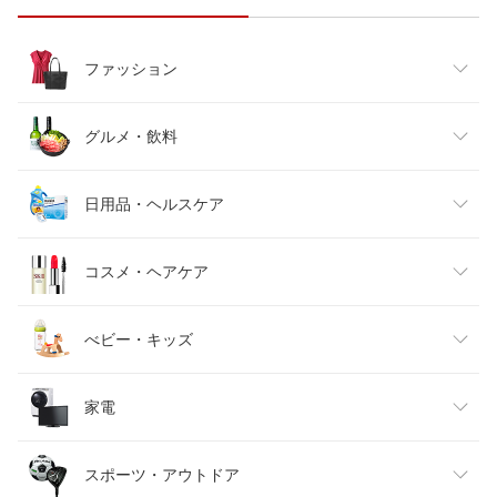
ファッション
レディースファッション
グルメ・飲料
メンズファッション
食品
日用品・ヘルスケア
キッズファッション
スイーツ・お菓子
日用品雑貨・文房具・手芸
コスメ・ヘアケア
ベビーファッション
水・ソフトドリンク
ダイエット・健康
美容・コスメ・香水
べビー・キッズ
インナー・下着・ナイトウェア
ビール・洋酒
医薬品・コンタクト・介護
キッズ・ベビー・マタニティ
家電
バッグ・小物・ブランド雑貨
ワイン
おもちゃ
家電
スポーツ・アウトドア