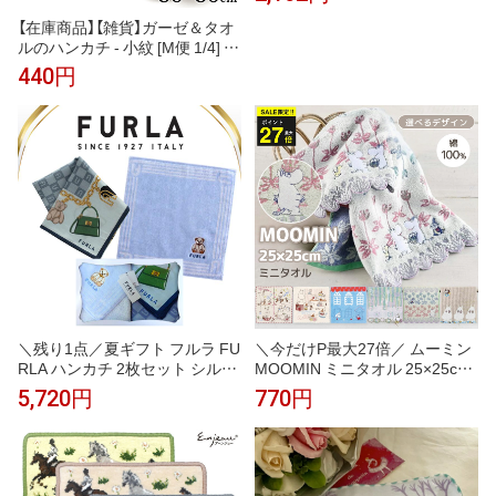
ル たおる ハンカチ はんかち コ
ンパクト 綿 コットン ふんわり
【在庫商品】【雑貨】ガーゼ＆タオ
やわらかい 可愛い お洒落 女性
ルのハンカチ - 小紋 [M便 1/4] ハ
男性 子供 レディース メンズ お
ンカチ はんかち かわいい レデ
440円
でかけ 敬老の日 父の日 母の日
ィース プレゼント ガーゼ パイ
ギフト
ル 柔らか やわらか 使いやすい
吸水
＼残り1点／夏ギフト フルラ FU
＼今だけP最大27倍／ ムーミン
RLA ハンカチ 2枚セット シルク
MOOMIN ミニタオル 25×25cm
混ハンカチ ブルー 58cm 大判 タ
綿100％ ハンカチタオル 刺繍 北
5,720円
770円
オルハンカチ ブルー 23cm 高級
欧 キャラクター コンパクトサイ
海外 イタリア レディース ブラ
ズ 持ち歩き ポケットサイズ か
ンド ギフト プレゼント 女性 人
わいい おしゃれ 大人 子供 レデ
気 おしゃれ フェミニン スタイ
ィース メンズ プチギフト プレ
リッシュ ラッピング対応 誕生日
ゼント