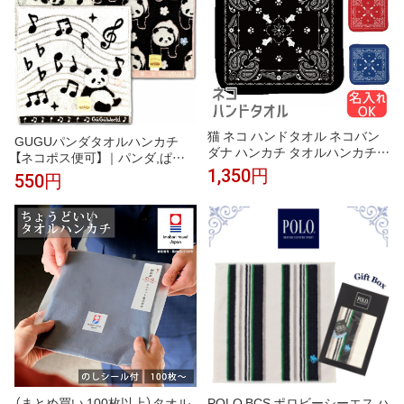
猫 ネコ ハンドタオル ネコバン
GUGUパンダタオルハンカチ
ダナ ハンカチ タオルハンカチ
【ネコポス便可】 ｜パンダ,ぱん
名入れ 記念品 アニバーサリー
だグッズ,タオル,ハンカチ,ハン
1,350円
550円
入園 入学 卒園 卒業 入学祝い 還
ドタオル,ミニハンカチ,中国,中
暦 卒業祝 誕生日 クリスマス ネ
華街,可愛い,プレゼント,実用,プ
コ好き 雑貨 かわいい グッズ プ
チギフト,赤ちゃん,パンダ雑貨,
レゼント ギフト
ro0805
（まとめ買い 100枚以上）タオル
POLO BCS ポロビーシーエス ハ