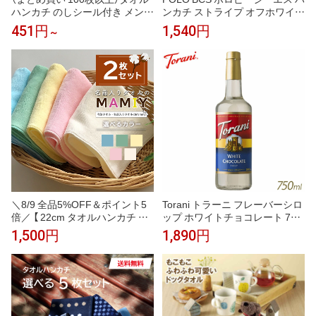
ハンカチ のしシール付き メンズ
ンカチ ストライプ オフホワイト
ハンドタオル 今治タオル 個包装
25cm あぶらとり 抗菌防臭 タオ
451円
1,540円
～
ギフト まとめ買い 22.5×23cm
ルハンカチ ハンドタオル ギフト
レディース ギフト お配り ご挨
ボックス入り メンズ 紳士 ブラ
拶 退職 Tps-152-100set-nosi［タ
ンド ギフト プレゼント 男性 人
バラット］
気 おしゃれ ラッピング対応 誕
生日 お礼 お返し お祝い 贈答品
ノベルティ
＼8/9 全品5%OFF＆ポイント5
Torani トラーニ フレーバーシロ
倍／ 【 22cm タオルハンカチ 無
ップ ホワイトチョコレート 750
地 2枚 セット 】 名入れなし タ
ml 瓶
1,500円
1,890円
オルセット 今治 子供 プレゼン
ト お礼 お返し シャーリング ミ
ニハンカチ 無地 おしぼりタオル
ミニハンカチ