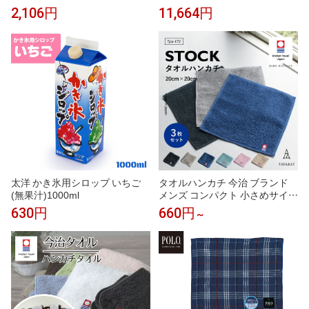
の上品な香り マスカット風 ヒュ
カシス 黒スグリ カシスオレン
2,106円
11,664円
ーゴ スプリッツ ジントニック
ジ カシスソーダ カシスウーロン
ソーダ ノンアルコールカクテル
ノンアルコール モクテル 割り材
モクテル 割り材 業務用 カフェ
業務用 カフェ フレーバーシロッ
フレーバーシロップ
プ
太洋 かき氷用シロップ いちご
タオルハンカチ 今治 ブランド
(無果汁)1000ml
メンズ コンパクト 小さめサイズ
ハンドタオル 今治タオル まとめ
630円
660円
～
買い 1枚 3枚セット 手拭きタオ
ル レディース 紳士 20×20cm Tp
s-172 クリスマス ギフト 新生活
［タバラット］