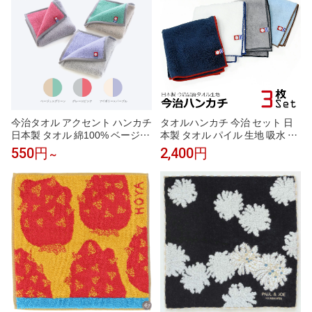
今治タオル アクセント ハンカチ
タオルハンカチ 今治 セット 日
日本製 タオル 綿100% ベージュ
本製 タオル パイル 生地 吸水 タ
アイボリー グレー ピンク グリ
オル ハンカチ 3枚セット メンズ
550円
2,400円
～
ーン パープル 1枚 3枚 5枚 全色
ビジネス カジュアル 今治 ブラ
セット かわいい おしゃれ ギフ
ンド
ト プレゼント 引越し祝い ギフ
ト タオルギフト