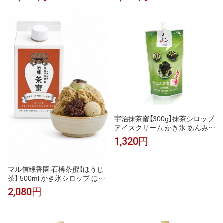
チョコミント かき氷 ソーダ ノ
かき氷 かき氷シロップ ノンアル
ンアルコールカクテル モクテル
コールカクテル モクテル カクテ
割り材 業務用 フレーバーシロッ
ル 割り材 希釈 業務用 カフェ フ
プ
レーバーシロップ 桃 ソーダ 紅
茶 ラテ おうちカフェ
宇治抹茶蜜【300g】抹茶シロップ
アイスクリーム かき氷 あんみつ
和菓子 スイーツ
1,320円
マル信緑香園 石榑茶蜜【ほうじ
茶】 500ml かき氷シロップ ほう
じ茶シロップ 茶蜜 ほうじ茶ラテ
2,080円
牛乳割り アイス・コーヒーゼリ
ーに 保存料・着色料・香料不使
用