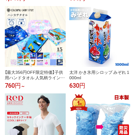
ス入り 日本製 メンズ ブランド
ギフト プレゼント 男性 人気 ギ
フトラッピング対応 巾着袋 包装
紙 誕生日 お礼 お返し お祝い
【最大356円OFF限定特価】子供
太洋 かき氷用シロップ みぞれ 1
用ハンドタオル 人気柄ラインア
000ml
ップ ミニハンカチ キッズ 幼児
760円
630円
～
子 小学生 幼稚園 保育園 男の子
女の子 入学祝い 入園グッズ 入
園準備 小学校