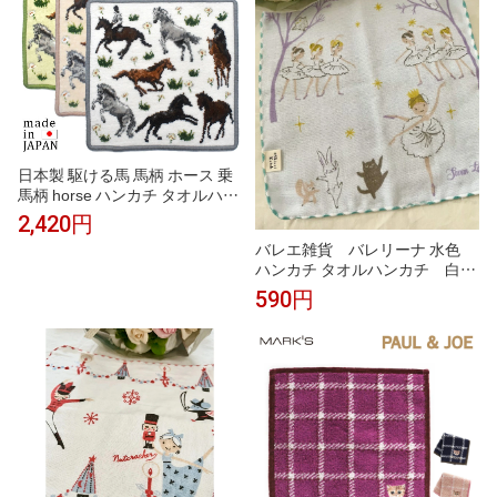
お礼 お返し お祝い
日本製 駆ける馬 馬柄 ホース 乗
馬柄 horse ハンカチ タオルハン
カチ シェニール織 アーンジョー
2,420円
ギフト プレゼント
バレエ雑貨 バレリーナ 水色
ハンカチ タオルハンカチ 白鳥
の湖 プチギフト Shinzi Katoh
590円
発表会プレゼント