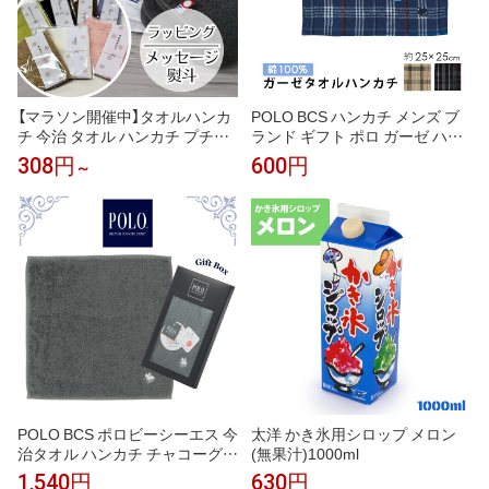
【マラソン開催中】タオルハンカ
POLO BCS ハンカチ メンズ ブ
チ 今治 タオル ハンカチ プチギ
ランド ギフト ポロ ガーゼ ハン
フト ブランド 今治タオル ラッ
ドタオル タオルハンカチ 25cm
308円
600円
～
ピング 子供 アースカラー 無地 2
パイル 生地 オシャレ ビジネス
0cm×20cm 入園 入学 プレゼン
チェック 柄 大判 贈り物 プレゼ
ト 景品 吸水性 こども会 退職 お
ント フォーマル 男性 紳士 高級
礼 卒園 卒業 [M便 1/11]
刺繍 挨
POLO BCS ポロビーシーエス 今
太洋 かき氷用シロップ メロン
治タオル ハンカチ チャコーグレ
(無果汁)1000ml
ー タオルハンカチ ギフトボック
1,540円
630円