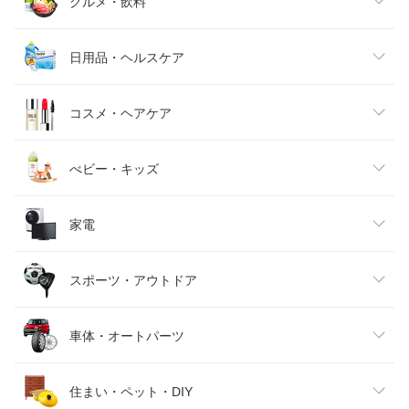
レディースファッション
グルメ・飲料
メンズファッション
食品
日用品・ヘルスケア
キッズファッション
スイーツ・お菓子
日用品雑貨・文房具・手芸
コスメ・ヘアケア
ベビーファッション
水・ソフトドリンク
ダイエット・健康
美容・コスメ・香水
べビー・キッズ
インナー・下着・ナイトウェア
ビール・洋酒
医薬品・コンタクト・介護
キッズ・ベビー・マタニティ
家電
バッグ・小物・ブランド雑貨
ワイン
おもちゃ
家電
スポーツ・アウトドア
靴
日本酒・焼酎
TV・オーディオ・カメラ
スポーツ・アウトドア
車体・オートパーツ
腕時計
スマートフォン・タブレット
ゴルフ
車用品・バイク用品
住まい・ペット・DIY