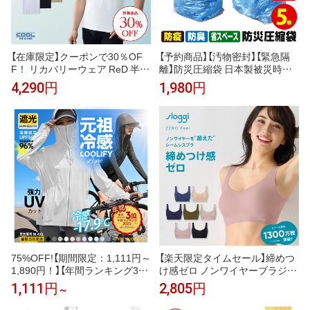
【在庫限定】クーポンで30％OF
【予約商品】【汚物密封】【緊急隔
F！ リカバリーウェア ReD 半袖
離】防災圧縮袋 日本製被災時、
Vネック インナー(COOL) 通年
緊急時の汚物・廃棄物・生ゴミ
4,290円
1,980円
タイプ メンズ 男性 夏 夏用 血行
を圧縮！廃棄までの10日間に耐
促進 疲労回復 誕生日 下着 薄手
える！防災圧縮袋 5枚入【安心の
プレゼント ギフト 一般医療機器
日本製】
大きいサイズ レッド公式
75%OFF!【期間限定：1,111円～
【楽天限定タイムセール】締めつ
1,890円！】【年間ランキング3
け感ゼロ ノンワイヤーブラジャ
位】 UVパーカー UV UPF50+ UV
ー スロギー ゼロ フィール ベー
1,111円
2,805円
～
カット ラッシュガード レディー
シック 2 ブラトップ ハーフトッ
ス 自転車 長袖 薄手 日焼け止め
プ sloggi Zero Feel Top JX トリ