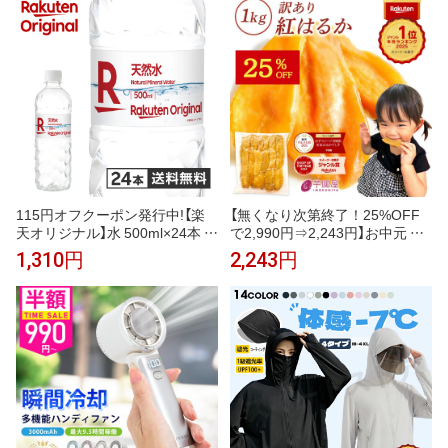
スポーツ ジム ヨガ マスク 元祖
ンプ
冷感coolify【完全防備UVカット
パーカー】
115円オフクーポン発行中!【楽
【無くなり次第終了！25%OFF
天オリジナル】水 500ml×24本 天
で2,990円⇒2,243円】お中元 ギ
然水 ミネラルウォーター 飲料水
フト 干し芋 茨城県産 紅はるか
1,310円
2,243円
まとめ買い 安い 業務用 家庭用
訳あり 1kg 食べ物 和菓子 おや
大容量 オフィス コスパ最強 熱
つ 送料無料 国産 無添加 切り落
中症対策 500ml 24本
とし さつまいも スイーツ ダイ
エット お菓子 和スイーツ お祝
い N1