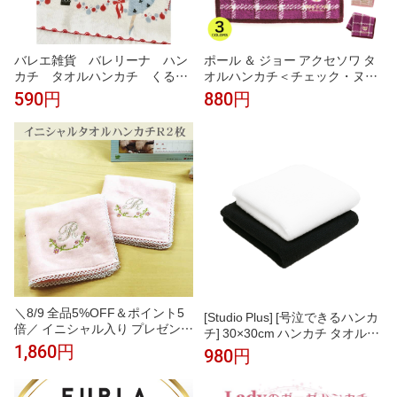
バレエ雑貨 バレリーナ ハン
ポール ＆ ジョー アクセソワ タ
カチ タオルハンカチ くるみ
オルハンカチ＜チェック・ヌネ
割り人形 プチギフトShinzi K
ット刺繍 ＞ チェック柄 大人か
590円
880円
atoh
わいい 綿100％ スリット糸使用
レディース おしゃれ ギフト プ
レゼント
＼8/9 全品5%OFF＆ポイント5
[Studio Plus] [号泣できるハンカ
倍／ イニシャル入り プレゼント
チ] 30×30cm ハンカチ タオル地
【イニシャルRのタオルハンカチ
厚手 泣くシーンで活躍 結婚式
1,860円
980円
ピンク2枚】プレゼント 女性 タ
葬式 冠婚葬祭 入園式 卒園式 入
オルハンカチ ギフト イニシャル
学式 卒業式
タオル ギフト ハンカチ イニシ