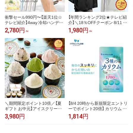
衝撃セール990円〜【楽天1位☆
【年間ランキング2位★テレビ紹
テレビ紹介】4way 冷却ハンディ
介】＼18％OFFクーポン 8/11 2
ファンPRO 2026 ハンディファ
3:59まで／uvカット パーカー
2,780円
1,980円
～
～
ン 冷却プレート 扇風機 シシベ
冷感 UV レディース uvカットパ
ラ ハンディファン 静音 軽量 強
ーカー 接触冷感 長袖 ラッシュ
風 小型 冷却モード 充電式 冷却
ガード メンズ UVパーカー 遮光
携帯扇風機 卓上扇風機 小型扇風
メッシュ 通気口 涼しい トップ
機 cicibella 手持ち扇風機「MON
ス 大きいサイズ 日焼け防止服
OQLO受賞」＜公式＞
日よけ サンバイザー 即納
＼期間限定ポイント10倍／【夏
【8/4 20時から新規限定エントリ
ギフト お中元】アイスクリーム
ーでポイント20倍】 カリウム サ
ジェラート 甘栗専門店の甘栗ジ
プリ muku:trim ムクトリム ワダ
3,980円
1,814円
ェラート入 創業99年の青果市場
カルシウム製薬 3種のカリウム
直営素材使用 贅沢素材ジェラー
塩化カリウム クエン酸三カリウ
ト ランキング1位 アイス つぶ
ム グルコン酸カリウム ベースサ