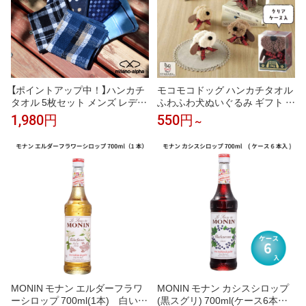
【ポイントアップ中！】ハンカチ
モコモコドッグ ハンカチタオル
タオル 5枚セット メンズ レディ
ふわふわ犬ぬいぐるみ ギフト 犬
ース ハンカチセット ハンドタオ
好き プレゼント 送料無料
1,980円
550円
～
ル タオルハンカチ まとめ買い
ビジネス 綿 コットン パイル 吸
水 速乾性 ポケットサイズ 25cm
ギフト プレゼント 男性 おしゃ
れ お買い得 送料無料
MONIN モナン エルダーフラワ
MONIN モナン カシスシロップ
ーシロップ 700ml(1本) 白い花
(黒スグリ) 700ml(ケース6本入)