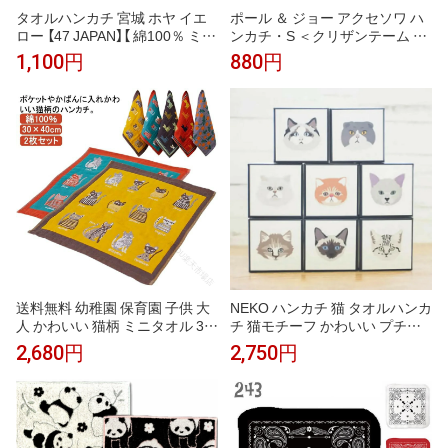
タオルハンカチ 宮城 ホヤ イエ
ポール ＆ ジョー アクセソワ ハ
ロー 【47 JAPAN】【 綿100％ ミニ
ンカチ・S ＜クリザンテーム ・
タオル プレゼント ギフト プチ
ネイビー＞ 25×25cm タオルハ
1,100円
880円
ギフト 引越 挨拶 内祝 お礼 お返
ンカチ レディース かわいい お
し 退職 異動 】
しゃれ プレゼント ブランド
送料無料 幼稚園 保育園 子供 大
NEKO ハンカチ 猫 タオルハンカ
人 かわいい 猫柄 ミニタオル 30
チ 猫モチーフ かわいい プチギ
×40cm 綿100％ ガーゼ 2枚セッ
フト プレゼント 猫好き 女性 男
2,680円
2,750円
ト タオル ハンカチ タオルハン
性 お礼 お返し クリスマス
カチ