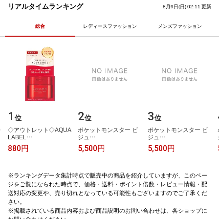
あまぐり ミルク いちご 抹茶 チ
プリ 栄養機能食品 ナイアシン
リアルタイムランキング
8月9日(日) 02:11 更新
ョコ クッキークリーム 6種6入
ビタミンB3
アイスギフト 即日配送
総合
レディースファッション
メンズファッション
1
2
3
位
位
位
​
◇​ア​ウ​ト​レ​ッ​ト​◇​A​Q​U​A​
ポ​ケ​ッ​ト​モ​ン​ス​タ​ー​ ​ビ​
ポ​ケ​ッ​ト​モ​ン​ス​タ​ー​ ​ビ​
L​A​B​E​L​…
ジ​ュ​…
ジ​ュ​…
880円
5,500円
5,500円
※ランキングデータ集計時点で販売中の商品を紹介していますが、このペー
ジをご覧になられた時点で、価格・送料・ポイント倍数・レビュー情報・配
送対応の変更や、売り切れとなっている可能性もございますのでご了承くだ
さい。
※掲載されている商品内容および商品説明のお問い合わせは、各ショップに