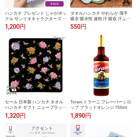
ハンカチ プレゼント じゃがポッ
タオルハンカチ やわらか 薄手
クル サンリオキャラクターズ 織
吸水 吸水性 速乾 汗 吸収 汗ふき
ネームタオル クロミ 1枚 北海道
おしゃれ 柄物 レディース 女の
1,200円
550円
限定 タオル ハンカチ キティち
子 かわいい まとめ買い 綿 綿10
ゃん Sanrio キャラクター グッ
0 コットン HELLOBEAR 現代百
ズ お土産 プレゼント ギフト か
貨 A293 Gh018
わいい レディース 子供 北海道
土産 父の日 【パケ】
セール 日本製 ハンカチ タオル
Torani トラーニ フレーバーシロ
ハンカチ ギフト ニューブラック
ップ ブラッドオレンジ 750ml
小花 シェニール織 ブランド レ
1,320円
1,890円
ディース アーンジョーギフト プ
レゼント