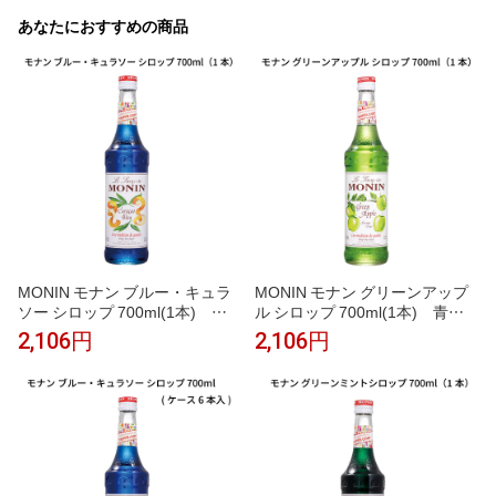
あなたにおすすめの商品
MONIN モナン ブルー・キュラ
MONIN モナン グリーンアップ
ソー シロップ 700ml(1本) ブ
ル シロップ 700ml(1本) 青リ
ルーキュラソー 青 オレンジ風味
ンゴ グリーンアップル みずみず
2,106円
2,106円
ブルーハワイ かき氷 ソーダ イ
しい かき氷 ソーダ ノンアルコ
ンスタ映え ノンアルコールカク
ールカクテル モクテル 子供 割
テル モクテル 割り材 業務用 フ
り材 業務用 カフェ フレーバー
レーバーシロップ
シロップ