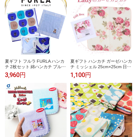
ャル入り 女性 女性 内祝い お返
し 刺繍 誕生
夏ギフト フルラ FURLA ハンカ
夏ギフト ハンカチ ガーゼハンカ
チ 2枚セット 綿ハンカチ ブルー
チ ミッシェル 25cm×25cm 日本
50cm タオルハンカチ ブルー 23
製 ギフトボックス入り レディー
3,960円
1,100円
cm 高級 海外 イタリア レディー
ス ギフト プレゼント 女性 赤ち
ス ブランド ギフト プレゼント
ゃん ベビー おしゃれ 人気 誕生
女性 人気 おしゃれ かわいい フ
日 お礼 お返し お祝い ノベルテ
ェミニン スタイリッシュ ラッピ
ィ 贈答品 敬老の日 タオルギフ
ング対応 誕生日 お礼 お返し お
ト
祝い