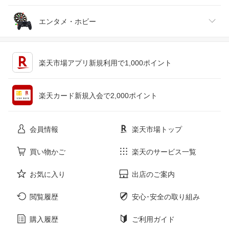
ジュエリー・アクセサリー
パソコン・周辺機器
車・バイク
インテリア・寝具・収納
エンタメ・ホビー
キッチン用品・食器・調理器具
テレビゲーム
楽天市場アプリ新規利用で1,000ポイント
ペット・ペットグッズ
CD・DVD
楽天カード新規入会で2,000ポイント
花・ガーデン・DIY
ホビー
会員情報
楽天市場トップ
サービス・リフォーム
楽器・音響機器
買い物かご
楽天のサービス一覧
お気に入り
出店のご案内
本・雑誌・コミック
閲覧履歴
安心･安全の取り組み
購入履歴
ご利用ガイド