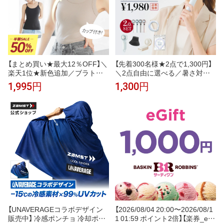
【まとめ買い★最大12％OFF】＼
【先着300名様★2点で1,300円】
楽天1位★新色追加／ブラトッ
＼2点自由に選べる／暑さ対策
プ キャミソール タンクトップ
応援グッズ CICIBELLA厳選商品
1,995円
1,300円
カップ付きインナー オールイン
ハンディファン 冷却 UVカット
ワンブラトップ リブフィットタ
ワンタッチ日傘 J型ハンドル日
ンク リブフィットキャミソール
傘 接触冷感 ハット 帽子 アイス
ナイトブラ 脇高 脇肉 スッキリ
クールリング スマートアイス リ
垂れ胸 産後 寄せ 谷間 ラディア
人気夏 無くなり次第終了【返品
ンヌ
交換不可】
【UNAVERAGEコラボデザイン
【2026/08/04 20:00〜2026/08/1
販売中】 冷感ポンチョ 冷却ポン
1 01:59 ポイント2倍】【楽券_eギ