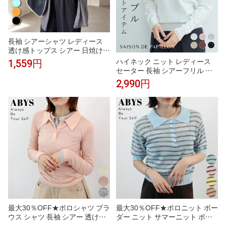
長袖 シアーシャツ レディース
透け感トップス シアー 日焼け対
策 冷房対策 羽織り 体系カバー
ハイネック ニット レディース
1,559円
無地 シャツ ブラウス スリット
セーター 長袖 シアーフリル 韓
国 ファッション プルオーバー
2,990円
無地 おしゃれ 生地 無地 かわい
い ふだん着 きれいめ カジュア
ル タイト トップス sdp8118
最大30％OFF★ポロシャツ ブラ
最大30％OFF★ポロニット ボー
ウス シャツ 長袖 シアー 透け感
ダー ニット サマーニット ポロ
華やか オケージョン セレモニー
シャツ 襟 衿 シアー 透け感 抜け