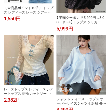
＼全商品ポイント10倍／ トップ
ス レディース レース シアー レ
ースインナー ハイネック レイヤ
【 半額クーポンで 5,999円→3,0
1,550円
ード シースルー 長袖トップス
00円OFF】トップス ジャガード
レースカットソー 透け感 重ね着
レース タートルネック レディー
5,999円
きれいめ フェミニン 大人かわい
ス レイヤード メッシュ 透け シ
い 春 夏 春夏トップス 上品 細見
アートップス 総柄 立体 重ね着
え 着回し 韓国風 エレガント デ
リブ バルーンスリーブ 長袖 大
イリー 軽量
きいサイズ 体型カバー 40代 代
きれいめ 上品 黒 ブラック 春 夏
レーストップス レディース シア
ートップス 長袖 カットソー 花
柄レース リボンデザイン Uネッ
シャツ レディース トップス オ
2,382円
ク フレアスリーブ スリムフィッ
ーバーサイズシャツ 七分袖 長袖
ト 透け感 インナー 重ね着 フェ
ドルマンスリーブ ゆったりシル
3,490円