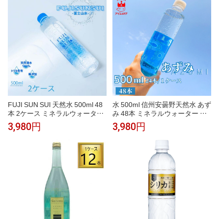
う水 災害 備蓄 非常食 保存食 防
対策 カジュアル 大きいサイズ
災食
透け感 春 夏 秋 着痩せ カジュア
ル 20代 30代 40代 50代 着回し
送料無料 韓国
FUJI SUN SUI 天然水 500ml 48
水 500ml 信州安曇野天然水 あず
本 2ケース ミネラルウォーター
み 48本 ミネラルウォーター 天
シリカ 炭酸水素イオン 軟水 非
然水 軟水 国産 ペットボトル 飲
3,980円
3,980円
加熱処理 国産 ペットボトル 飲
料 水 ケース販売 24本×2ケース
料水 ケース販売 飲み水 水分補
飲み水 備蓄 防災 常備水 非常用
給 常備水 備蓄 防災 スリムボト
保存水 箱買い まとめ買い 送料
ル 持ち運び 家庭用 オフィス 送
無料 信州 安曇野 自然水 毎日の
料無料
お水 水分補給