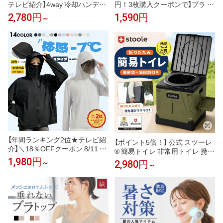
テレビ紹介】4way 冷却ハンディ
円！3枚購入クーポンで】ブラ ノ
ファンPRO 2026 ハンディファ
ンワイヤー ホックなし 大きいサ
2,780円
1,590円
～
ン 冷却プレート 扇風機 シシベ
イズ シースルー シアー 冷感 涼
ラ ハンディファン 静音 軽量 強
しい ブラトップ メッシュ 蒸れ
風 小型 冷却モード 充電式 冷却
ない 楽ちん カップ付き シーム
携帯扇風機 卓上扇風機 小型扇風
レス ナイトブラ 夏 夏用 スポー
機 cicibella 手持ち扇風機「MON
ツブラ【極薄ノンワイヤーブラ
OQLO受賞」＜公式＞
トップ】
【年間ランキング2位★テレビ紹
【ポイント5倍！】 公式 スツーレ
介】＼18％OFFクーポン 8/11 2
® 簡易トイレ 非常用トイレ 携帯
3:59まで／uvカット パーカー
トイレ 防災トイレ 折りたたみ
1,980円
2,980円
～
冷感 UV レディース uvカットパ
～
耐荷重100kg 排便袋＆凝固剤付
ーカー 接触冷感 長袖 ラッシュ
き 軽量 2サイズ ポータブルトイ
ガード メンズ UVパーカー 遮光
レ 災害 防災 非常用 防災グッズ
メッシュ 通気口 涼しい トップ
ス 大きいサイズ 日焼け防止服
日よけ サンバイザー 即納