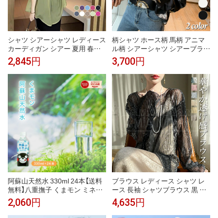
シャツ シアーシャツ レディース
柄シャツ ホース柄 馬柄 アニマ
カーディガン シアー 夏用 春夏
ル柄 シアーシャツ シアーブラウ
夏 シアー 長袖 透け感 襟付き 春
ス 長袖 シャツ ブラウス ダンス
2,845円
3,700円
秋 UV UVカット 日焼け防止 ト
衣装 韓国ファッション 個性的
ップス ゆったり アウター トッ
春服 秋服 上品 大人っぽい トッ
プス カジュアル 冷房対策 薄手
プス
大きいサイズ 冷感 涼しい 30代
40代 50代
阿蘇山天然水 330ml 24本【送料
ブラウス レディース シャツ レ
無料】八重撫子 くまモン ミネラ
ース 長袖 シャツブラウス 黒 白
ルウォーター 350mlより小さい
シアー トップス ゆったり オフ
2,060円
4,635円
ペットボトル 硬度 26 災害用水
ィス 通勤 OL おしゃれ 大人 エレ
長期保存水 車載備蓄 飲む水 使
ガント シースルー シンプル uv