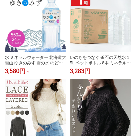
ラル水 名水 天然水 送料無料
水 北海道の水 ギフト お中元 ギ
フト お中元 ギフト 人気
水 ミネラルウォーター 北海道大
いのちをつなぐ 釜石の天然水 1.
雪山 ゆきのみず 雪の水 のどご
5L ペットボトル 8本 ミネラルウ
しやさしいピュア軟水 550ml 24
ォーター 5年保存水 1.5L 飲料水
3,580円
3,283円
～
本 1ケース / 2ケース 送料無料
【沖縄県・離島 配送不可】
硬度59 軟水 ペットボトル 国産
天然水 軟水 備蓄水 非常用 お中
元 ギフト