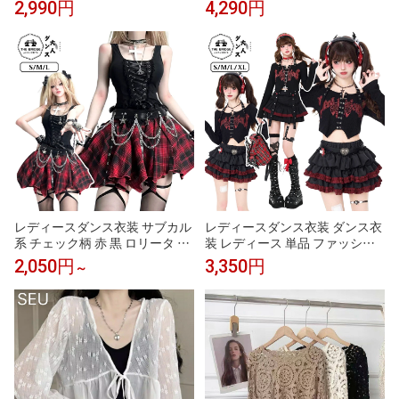
2,990円
4,290円
レイヤード レーヨン 涼しい カ
感 ボタン 配色 カジュアル 韓国
ジュアル 韓国ファッション オフ
ファッション オフィスカジュア
ィスカジュアル YP / 【ABYS】シ
ル YP / 【ABYS】ボーダーシアー
アーフライスポロシャツ
ポロニット
レディースダンス衣装 サブカル
レディースダンス衣装 ダンス衣
系 チェック柄 赤 黒 ロリータ ダ
装 レディース 単品 ファッショ
ンス衣装 ファッション ハロウィ
ン ダンス 大人 ギャル パーティ
2,050円
3,350円
～
ン かっこいい Y2K セクシー 大
ー ジャズ かっこいい セクシー
人 パンク ジャズ パーティー レ
ステージ衣装 ハロウィン k-pop
ース ステージ衣装 ロック 原宿
バンド風 日常 原宿風 Y2K へそ
風 レディース バンド風 肩出し
出し ゴスロリ レース コスプレ
コスプレ ゴスロリ ストラップ
ヒップホップ 演出服 サブカル系
トップス スカート
トップスのみ 黒