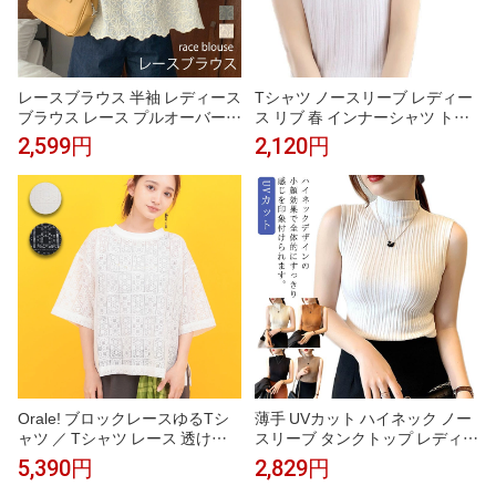
レースブラウス 半袖 レディース
Tシャツ ノースリーブ レディー
ブラウス レース プルオーバー
ス リブ 春 インナーシャツ トッ
シアー トップス シアートップス
プス レースブラウス 透け感 イ
2,599円
2,120円
夏 tシャツ Tシャツ おしゃれ シ
ンナー タンクトップ キャミソー
アーブラウス レイヤード 重ね着
ル シアー シースルー レース×リ
フリル裾 フレンチスリーブ バル
ブ ハイネック 夏 シアー素材 テ
ーン袖 ラウンドネック ブルー
レコ
アイボリー
Orale! ブロックレースゆるTシ
薄手 UVカット ハイネック ノー
ャツ ／ Tシャツ レース 透け感
スリーブ タンクトップ レディー
シアー スクエアレース クルーネ
ス カットソー シアートップス
5,390円
2,829円
ック 半袖 ティーシャツ トップ
レース 綿 春 夏 首 無地 紫外線対