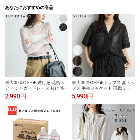
あなたにおすすめの商品
最大30％OFF★ 透け感 花柄 シ
最大30％OFF★トップス 夏トッ
アー ジャガードレース 抜け感
プス 半袖ジャケット 羽織り 刺
こなれ感 大人可愛い 上品 きれ
繍 ボタン シアー生地 シャツ レ
2,990円
5,990円
いめ 華やか オフィス カジュア
ース 涼しげ カジュアル 大人カ
ル 韓国ファッション オフィスカ
ジュアル YP/刺繍レース半袖シ
ジュアル YP/ 透かし編みストレ
ャツジャケット
ッチレースシアートップス