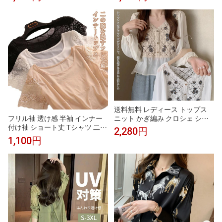
ッション セクシー シースルー
感 レース レイヤード 薄手 きれ
パーティー 十字架 レース トッ
いめ かわいい セクシー ホワイ
プス ステージ衣装 ロック パン
ト 白 ブラック パープル ピンク
ク 原宿ファッション 病み可愛い
ベージュ 人気 トレンド
インディーズファッション Y2K
十字架
送料無料 レディース トップス
ニット かぎ編み クロシェ シフ
フリル袖 透け感 半袖 インナー
ォン ドッキングトップス 花柄
付け袖 ショート丈 Tシャツ 二の
2,280円
刺繍 シアーシャツ レディース
腕カバー 二の腕 冷房対策 薄手
1,100円
長袖 透け シースルー Vネック
重ね着 レース シアー 体型カバ
春 夏 可愛い レース クロシェニ
ー クルーネック トップス ホワ
ット ショート丈 キレイめ ジレ
イト 上品 細見え フリル
ホワイト 白 ベージュ