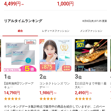
チョ スポーツ クールシェイダー
フト】サーティワン 1,000円
4,499円
1,000円
～
ザムスト 1位 暑さ対策 暑さ対策
グッズ 冷感グッズ アイスポンチ
ョ 冷感 冷却 熱中症対策 冷感ア
イテム UV クーリング 大人 子ど
リアルタイムランキング
8月6日(木) 07:25 更新
も ひんやり COOL SHADER -1
5℃
総合
レディースファッション
メンズファッション
1
2
3
位
位
位
【​送​料​無​料​】​ワ​ン​デ​ー​ア​
コ​ン​タ​ク​ト​レ​ン​ズ​ ​ワ​ン​
【​1​1​日​正​午​ま​で​半​額​！​最​
キ​ュ​…
デ​ー​ ​…
大​4​,​…
14,790円
1,986円～
2,490円～
※ランキングデータ集計時点で販売中の商品を紹介していますが、このペー
ジをご覧になられた時点で、価格・送料・ポイント倍数・レビュー情報・配