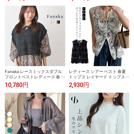
重ね着 レディース 春 夏 秋 ファ
ッション カジュアル フェミニン
ッション 着回し カジュアル フ
華やか「日々のコーデに重ねて
ェミニン 華やか「重ねて華やぐ
フェミニンな華やぎをプラス 繊
レースベスト」
細花刺繍のフロントスリット ロ
ングベスト」
Fanaka レースミックスダブル
レディース シアー ベスト 春夏
フロントベストレディース 春 夏
トップス レイヤード トップス
秋 冬 レース ベスト ダブルフロ
レース Vネック 透かし編み プル
10,780円
2,930円
ント ノースリーブ インド綿 シ
オーバー 重ね着 袖なし 花柄 き
アー Vネック クルーネック ナチ
れいめ カジュアル S M 春夏
ュラル アイボリー/白/ブラック/
黒 フリーサイズ トップス カー
ディガン ブラウス 綿 コットン
大人 カジュアル