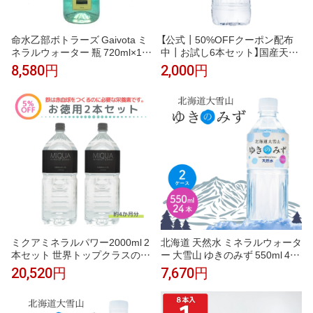
命水乙部ボトラーズ Gaivota ミ
【公式┃50%OFFクーポン配布
ネラルウォーター 瓶 720ml×12
中┃お試し6本セット】国産天然
本【1ケース】 ガイヴォータ
水 シリカさま 525ml [シリカ水
8,580円
2,000円
シリカ75mg ケイ素 ミネラルウ
ォーター 超軟水 軟水 天然水 九
州産 大分県 通販 30代 40代 50
代 ギフト プレゼント
ミクアミネラルパワー2000ml 2
北海道 天然水 ミネラルウォータ
本セット 世界トップクラスのミ
ー 大雪山 ゆきのみず 550ml 48
ネラル含有量 30種類のミネラル
本 (24本×2ケース) 送料無料 軟
20,520円
7,670円
が簡単に摂れる ミネラルサプリ
水 硬度59 国産 水 ペットボトル
マルチミネラル水 ミネラルウォ
箱買い ケース まとめ買い 備蓄
ーターの素 生体ミネラル 超ミネ
水 非常用 防災 保存水 おいしい