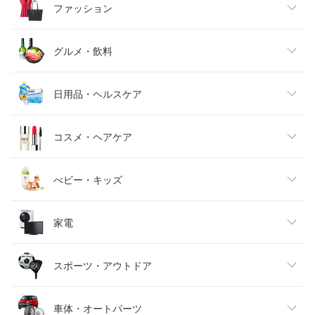
ファッション
レディースファッション
グルメ・飲料
メンズファッション
食品
日用品・ヘルスケア
キッズファッション
スイーツ・お菓子
日用品雑貨・文房具・手芸
コスメ・ヘアケア
ベビーファッション
水・ソフトドリンク
ダイエット・健康
美容・コスメ・香水
べビー・キッズ
インナー・下着・ナイトウェア
ビール・洋酒
医薬品・コンタクト・介護
キッズ・ベビー・マタニティ
家電
バッグ・小物・ブランド雑貨
ワイン
おもちゃ
家電
スポーツ・アウトドア
靴
日本酒・焼酎
TV・オーディオ・カメラ
スポーツ・アウトドア
車体・オートパーツ