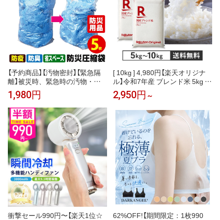
物博士
【予約商品】【汚物密封】【緊急隔
[ 10kg ] 4,980円【楽天オリジナ
離】被災時、緊急時の汚物・廃
ル】令和7年産 ブレンド米 5kg ～
棄物・生ゴミを圧縮！廃棄まで
10kg お米 白米 国産 家計応援 ま
1,980円
2,950円
～
の10日間に耐える！防災圧縮袋
とめ買い お弁当 業務用 送料無
5枚入【安心の日本製】
料
衝撃セール990円〜【楽天1位☆
62%OFF!【期間限定：1枚990