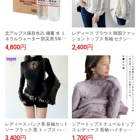
北アルプス保存水2L 備蓄 水 ミ
レディース ブラウス 韓国ファッ
ネラルウォーター 防災用 5年保
ション トップス 長袖 セクシー
存水 防災備蓄水 ミネラルウォー
可愛い 花柄 重ね着 透け 薄手 シ
4,800円
2,400円
ター2リットル 災害用水 備蓄水
ャツブラウス インナー 韓国 レ
5年 長期保存水 長期保存水5年
ース シースルー 上品 透け感 大
保存の水 備蓄品 飲料水 保存用
人 ビジネスシャツ スプリング
水 「災害用飲料水」 ペットボト
通勤 ブラウス 着回し 軽量 シャ
ル飲料水 2Lペットボトル水 お
ツ フォーマル
水2リットルケース
レディース パンク系 長袖カット
シアートップス チュールトップ
ソー ブラック 黒 トップス ハロ
ス レディース 長袖 ハイネック
ウィン コスプレ サブカル系ファ
シースルー インナー 花柄 透け
3,400円
1,700円