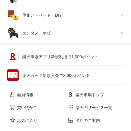
腕時計
スマートフォン・タブレット
ゴルフ
車用品・バイク用品
住まい・ペット・DIY
ジュエリー・アクセサリー
パソコン・周辺機器
車・バイク
インテリア・寝具・収納
エンタメ・ホビー
キッチン用品・食器・調理器具
テレビゲーム
楽天市場アプリ新規利用で1,000ポイント
ペット・ペットグッズ
CD・DVD
楽天カード新規入会で2,000ポイント
花・ガーデン・DIY
ホビー
会員情報
楽天市場トップ
サービス・リフォーム
楽器・音響機器
買い物かご
楽天のサービス一覧
お気に入り
出店のご案内
本・雑誌・コミック