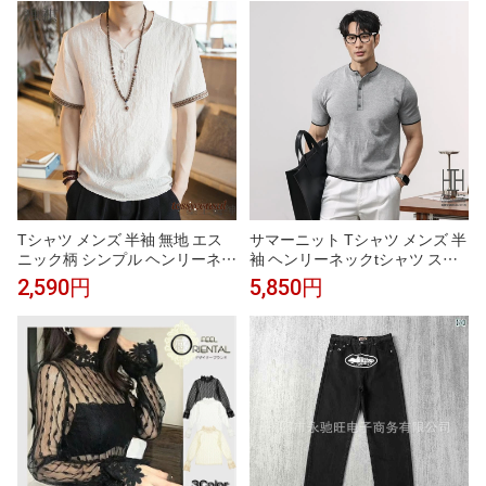
ス プルオーバー レディース 春
策 大きいサイズ 送料無料 ター
夏 レイヤード 重ね着 ブラック
トルネック インナー ハイネック
ホワイト 古着風 アメカジ カジ
tシャツ
ュアル エスニック チチカカ TIT
ICACA
Tシャツ メンズ 半袖 無地 エス
サマーニット Tシャツ メンズ 半
ニック柄 シンプル ヘンリーネッ
袖 ヘンリーネックtシャツ スト
ク おしゃれ ゆったり トップス
レッチ ひんやり カラー配色 お
2,590円
5,850円
春 夏 秋 秋新作 プレゼント ギフ
しゃれ ビジカジ カジュアル ト
ト 新生活
ップス