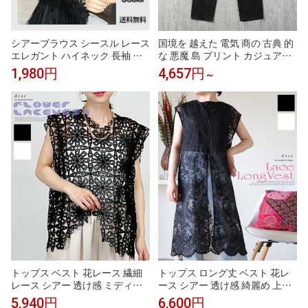
シアーブラウス シースル レース
国境を 越えた 電気 商の 古典 的
エレガント ハイネック 長袖 レ
な 悪魔 島 プリント カジュアル
ディース トップス インナー 刺
な高 街 ジーンズ 男性の ゆるい
1,980円
4,657円
～
繍 レース フリル フォーマル パ
流行は ストレート パンツに 合
ーティー 春夏 春物 夏物 伸縮性
わせて いる
ストレッチ ワイシャツ ノースリ
ーブ タンクトップ おしゃれ 透
け感 ゆったり シンプル
トップス ベスト 花レース 繊細
トップス ロング丈 ベスト 花レ
レース シアー 透け感 ミディア
ース シアー 透け感 綺麗め 上品
ム丈 ノースリーブ 綺麗め 上品
重ね着 レディース 春 夏 秋 ファ
5,940円
6,600円