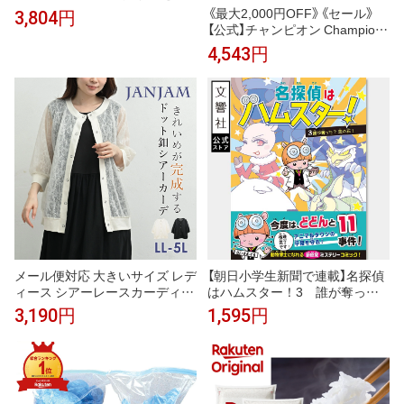
ったり インナー 黒 米白 キャメ
《最大2,000円OFF》《セール》
3,804円
ル 秋冬 ポリエステル 薄手 セッ
【公式】チャンピオン Champion
トアップなし 韓国 ゆったりシル
ロングスリーブヘンリーネック
4,543円
エット デイリー コーディネート
Tシャツ 25SS メンズカジュア
柔らか素材 ベーシック スタイル
ル (C3-B405)★ メンズ レディー
ス ロンT 長袖
メール便対応 大きいサイズ レデ
【朝日小学生新聞で連載】名探偵
ィース シアーレースカーディガ
はハムスター！3 誰が奪っ
ン 7分袖 前開きボタン 花柄 羽織
た？恋の石！｜こざきゆう やぶ
3,190円
1,595円
り トップス LL/3L/4L/5L ゆった
のてんや 小宮輝之 児童書 小学
りサイズ ぽっちゃり女子 プラス
生 探偵 本 図鑑 推薦図書 読み物
サイズ
児童 動物 ミステリー 学習 知識
生物 理科 雑学 どうぶつ いきも
の 生き物 動物学 ハムスター 動