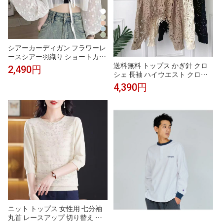
シアーカーディガン フラワーレ
ースシアー羽織り ショートカー
送料無料 トップス かぎ針 クロ
ディガン トップス シースルー
2,490円
シェ 長袖 ハイウエスト クロッ
ボレロ フラワーレース 花柄 刺
プド丈 短丈 ボレロ風 レイヤー
繍 Vネック 透け感 総 レース リ
4,390円
ド 重ね着 レース 花モチーフ ア
ボン おしゃれ UV対策 冷房対策
イボリー モカ ブラック 「cawaii
SEU seu26nt1071
french」
ニット トップス 女性用 七分袖
丸首 レースアップ 切り替え ゆ