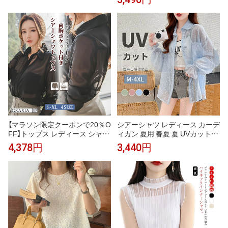
ミニン ガーリー 大人可愛い お
エット 襟付き 体型カバー ママ
しゃれ 春 秋 冬 デート 通勤 お出
シアー素材 透け感 ポケット付き
かけ 着回し ショート丈 ストレ
涼しい 胸ポケット リラックス
ッチ S M L XL
きちんと感 女の子 きれいめ dsr
b4558
【マラソン限定クーポンで20％O
シアーシャツ レディース カーデ
FF】トップス レディース シャツ
ィガン 夏用 春夏 夏 UVカットシ
長袖 両胸ポケット シアー セク
ャツ シアー 長袖 透け感 シャツ
4,378円
3,440円
シー graxia グラシア ぐらしあ
UV UVカット 日焼け止め 透けシ
ャツ サマー トップス 冷房対策
カジュアル 冷房対策 薄手 ゆっ
たり 大きいサイズ 冷感 涼しい 3
0代 40代 50代