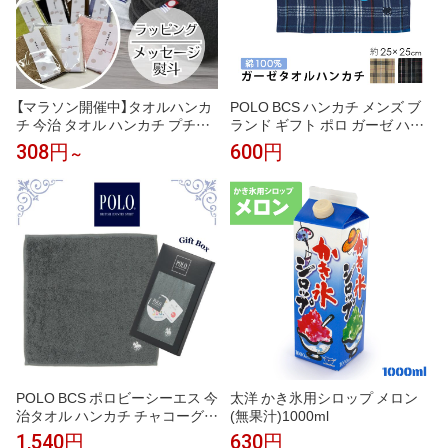
【マラソン開催中】タオルハンカ
POLO BCS ハンカチ メンズ ブ
チ 今治 タオル ハンカチ プチギ
ランド ギフト ポロ ガーゼ ハン
フト ブランド 今治タオル ラッ
ドタオル タオルハンカチ 25cm
308円
600円
～
ピング 子供 アースカラー 無地 2
パイル 生地 オシャレ ビジネス
0cm×20cm 入園 入学 プレゼン
チェック 柄 大判 贈り物 プレゼ
ト 景品 吸水性 こども会 退職 お
ント フォーマル 男性 紳士 高級
礼 卒園 卒業 [M便 1/11]
刺繍 挨
POLO BCS ポロビーシーエス 今
太洋 かき氷用シロップ メロン
治タオル ハンカチ チャコーグレ
(無果汁)1000ml
ー タオルハンカチ ギフトボック
1,540円
630円