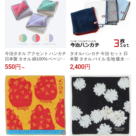
今治タオル アクセント ハンカチ
タオルハンカチ 今治 セット 日
日本製 タオル 綿100% ベージュ
本製 タオル パイル 生地 吸水 タ
アイボリー グレー ピンク グリ
オル ハンカチ 3枚セット メンズ
550円
2,400円
～
ーン パープル 1枚 3枚 5枚 全色
ビジネス カジュアル 今治 ブラ
セット かわいい おしゃれ ギフ
ンド
ト プレゼント 引越し祝い ギフ
ト タオルギフト