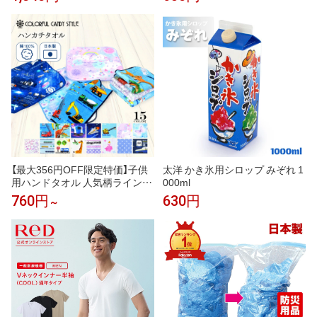
ス入り 日本製 メンズ ブランド
ギフト プレゼント 男性 人気 ギ
フトラッピング対応 巾着袋 包装
紙 誕生日 お礼 お返し お祝い
【最大356円OFF限定特価】子供
太洋 かき氷用シロップ みぞれ 1
用ハンドタオル 人気柄ラインア
000ml
ップ ミニハンカチ キッズ 幼児
760円
630円
～
子 小学生 幼稚園 保育園 男の子
女の子 入学祝い 入園グッズ 入
園準備 小学校