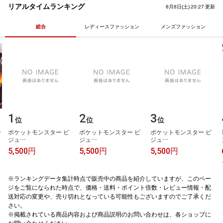
あまぐり ミルク いちご 抹茶 チ
プリ 栄養機能食品 ナイアシン
リアルタイムランキング
8月8日(土) 20:27 更新
ョコ クッキークリーム 6種6入
ビタミンB3
アイスギフト 即日配送
総合
レディースファッション
メンズファッション
1
2
3
位
位
位
​
ポ​ケ​ッ​ト​モ​ン​ス​タ​ー​ ​ビ​
ポ​ケ​ッ​ト​モ​ン​ス​タ​ー​ ​ビ​
ポ​ケ​ッ​ト​モ​ン​ス​タ​ー​ ​ビ​
ジ​ュ​…
ジ​ュ​…
ジ​ュ​…
5,500円
5,500円
5,500円
※ランキングデータ集計時点で販売中の商品を紹介していますが、このペー
ジをご覧になられた時点で、価格・送料・ポイント倍数・レビュー情報・配
送対応の変更や、売り切れとなっている可能性もございますのでご了承くだ
さい。
※掲載されている商品内容および商品説明のお問い合わせは、各ショップに