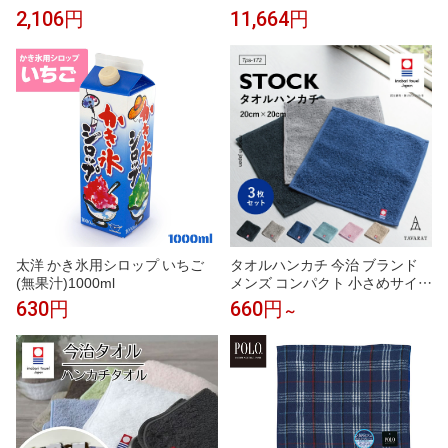
の上品な香り マスカット風 ヒュ
カシス 黒スグリ カシスオレン
2,106円
11,664円
ーゴ スプリッツ ジントニック
ジ カシスソーダ カシスウーロン
ソーダ ノンアルコールカクテル
ノンアルコール モクテル 割り材
モクテル 割り材 業務用 カフェ
業務用 カフェ フレーバーシロッ
フレーバーシロップ
プ
太洋 かき氷用シロップ いちご
タオルハンカチ 今治 ブランド
(無果汁)1000ml
メンズ コンパクト 小さめサイズ
ハンドタオル 今治タオル まとめ
630円
660円
～
買い 1枚 3枚セット 手拭きタオ
ル レディース 紳士 20×20cm Tp
s-172 クリスマス ギフト 新生活
［タバラット］