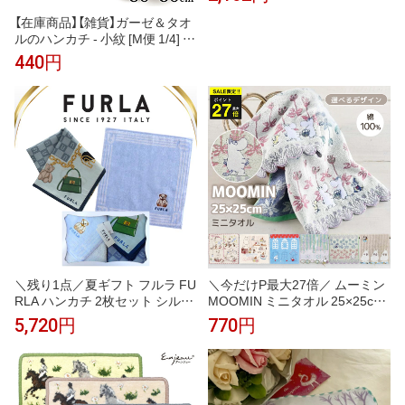
ル たおる ハンカチ はんかち コ
ンパクト 綿 コットン ふんわり
【在庫商品】【雑貨】ガーゼ＆タオ
やわらかい 可愛い お洒落 女性
ルのハンカチ - 小紋 [M便 1/4] ハ
男性 子供 レディース メンズ お
ンカチ はんかち かわいい レデ
440円
でかけ 敬老の日 父の日 母の日
ィース プレゼント ガーゼ パイ
ギフト
ル 柔らか やわらか 使いやすい
吸水
＼残り1点／夏ギフト フルラ FU
＼今だけP最大27倍／ ムーミン
RLA ハンカチ 2枚セット シルク
MOOMIN ミニタオル 25×25cm
混ハンカチ ブルー 58cm 大判 タ
綿100％ ハンカチタオル 刺繍 北
5,720円
770円
オルハンカチ ブルー 23cm 高級
欧 キャラクター コンパクトサイ
海外 イタリア レディース ブラ
ズ 持ち歩き ポケットサイズ か
ンド ギフト プレゼント 女性 人
わいい おしゃれ 大人 子供 レデ
気 おしゃれ フェミニン スタイ
ィース メンズ プチギフト プレ
リッシュ ラッピング対応 誕生日
ゼント