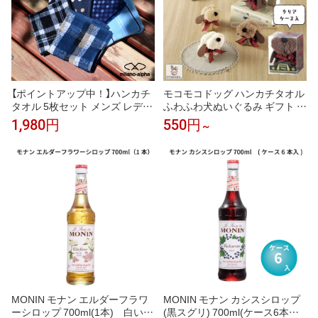
【ポイントアップ中！】ハンカチ
モコモコドッグ ハンカチタオル
タオル 5枚セット メンズ レディ
ふわふわ犬ぬいぐるみ ギフト 犬
ース ハンカチセット ハンドタオ
好き プレゼント 送料無料
1,980円
550円
～
ル タオルハンカチ まとめ買い
ビジネス 綿 コットン パイル 吸
水 速乾性 ポケットサイズ 25cm
ギフト プレゼント 男性 おしゃ
れ お買い得 送料無料
MONIN モナン エルダーフラワ
MONIN モナン カシスシロップ
ーシロップ 700ml(1本) 白い花
(黒スグリ) 700ml(ケース6本入)