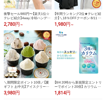
衝撃セール980円〜【楽天1位☆
【年間ランキング2位★テレビ紹
テレビ紹介】4way 冷却ハンディ
介】＼18％OFFクーポン 8/11 2
ファンPRO 2026 ハンディファ
3:59まで／uvカット パーカー
2,780円
1,980円
～
～
ン 冷却プレート 扇風機 シシベ
冷感 UV レディース uvカットパ
ラ ハンディファン 静音 軽量 強
ーカー 接触冷感 長袖 ラッシュ
風 小型 冷却モード 充電式 冷却
ガード メンズ UVパーカー 遮光
携帯扇風機 卓上扇風機 小型扇風
メッシュ 通気口 涼しい トップ
機 cicibella 手持ち扇風機「MON
ス 大きいサイズ 日焼け防止服
OQLO受賞」＜公式＞
日よけ サンバイザー 即納
＼期間限定ポイント10倍／【夏
【8/4 20時から新規限定エントリ
ギフト お中元】アイスクリーム
ーでポイント20倍】 カリウム サ
ジェラート 甘栗専門店の甘栗ジ
プリ muku:trim ムクトリム ワダ
3,980円
1,814円
ェラート入 創業99年の青果市場
カルシウム製薬 3種のカリウム
直営素材使用 贅沢素材ジェラー
塩化カリウム クエン酸三カリウ
ト ランキング1位 アイス つぶ
ム グルコン酸カリウム ベースサ