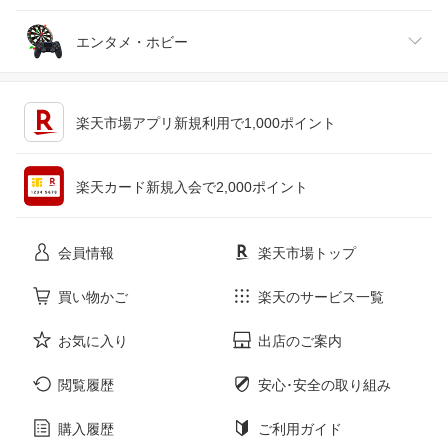
ジュエリー・アクセサリー
パソコン・周辺機器
車・バイク
インテリア・寝具・収納
エンタメ・ホビー
キッチン用品・食器・調理器具
テレビゲーム
楽天市場アプリ新規利用で1,000ポイント
ペット・ペットグッズ
CD・DVD
楽天カード新規入会で2,000ポイント
花・ガーデン・DIY
ホビー
会員情報
楽天市場トップ
サービス・リフォーム
楽器・音響機器
買い物かご
楽天のサービス一覧
お気に入り
出店のご案内
本・雑誌・コミック
閲覧履歴
安心･安全の取り組み
購入履歴
ご利用ガイド