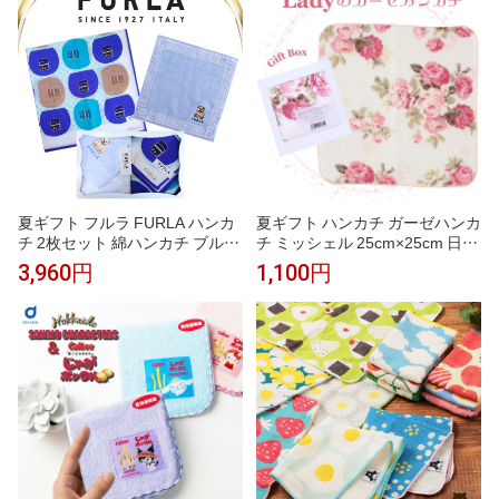
ャル入り 女性 女性 内祝い お返
し 刺繍 誕生
夏ギフト フルラ FURLA ハンカ
夏ギフト ハンカチ ガーゼハンカ
チ 2枚セット 綿ハンカチ ブルー
チ ミッシェル 25cm×25cm 日本
50cm タオルハンカチ ブルー 23
製 ギフトボックス入り レディー
3,960円
1,100円
cm 高級 海外 イタリア レディー
ス ギフト プレゼント 女性 赤ち
ス ブランド ギフト プレゼント
ゃん ベビー おしゃれ 人気 誕生
女性 人気 おしゃれ かわいい フ
日 お礼 お返し お祝い ノベルテ
ェミニン スタイリッシュ ラッピ
ィ 贈答品 敬老の日 タオルギフ
ング対応 誕生日 お礼 お返し お
ト
祝い