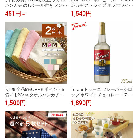
ハンカチ のしシール付き メンズ
ンカチ ストライプ オフホワイト
ハンドタオル 今治タオル 個包装
25cm あぶらとり 抗菌防臭 タオ
451円
1,540円
～
ギフト まとめ買い 22.5×23cm
ルハンカチ ハンドタオル ギフト
レディース ギフト お配り ご挨
ボックス入り メンズ 紳士 ブラ
拶 退職 Tps-152-100set-nosi［タ
ンド ギフト プレゼント 男性 人
バラット］
気 おしゃれ ラッピング対応 誕
生日 お礼 お返し お祝い 贈答品
ノベルティ
＼8/8 全品5%OFF＆ポイント5
Torani トラーニ フレーバーシロ
倍／ 【 22cm タオルハンカチ 無
ップ ホワイトチョコレート 750
地 2枚 セット 】 名入れなし タ
ml 瓶
1,500円
1,890円
オルセット 今治 子供 プレゼン
ト お礼 お返し シャーリング ミ
ニハンカチ 無地 おしぼりタオル
ミニハンカチ