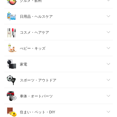
レディースファッション
グルメ・飲料
メンズファッション
食品
日用品・ヘルスケア
キッズファッション
スイーツ・お菓子
日用品雑貨・文房具・手芸
コスメ・ヘアケア
ベビーファッション
水・ソフトドリンク
ダイエット・健康
美容・コスメ・香水
べビー・キッズ
インナー・下着・ナイトウェア
ビール・洋酒
医薬品・コンタクト・介護
キッズ・ベビー・マタニティ
家電
バッグ・小物・ブランド雑貨
ワイン
おもちゃ
家電
スポーツ・アウトドア
靴
日本酒・焼酎
TV・オーディオ・カメラ
スポーツ・アウトドア
車体・オートパーツ
腕時計
スマートフォン・タブレット
ゴルフ
車用品・バイク用品
住まい・ペット・DIY