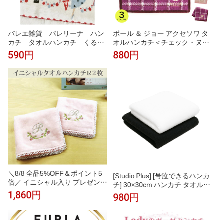
バレエ雑貨 バレリーナ ハン
ポール ＆ ジョー アクセソワ タ
カチ タオルハンカチ くるみ
オルハンカチ＜チェック・ヌネ
割り人形 プチギフトShinzi K
ット刺繍 ＞ チェック柄 大人か
590円
880円
atoh
わいい 綿100％ スリット糸使用
レディース おしゃれ ギフト プ
レゼント
＼8/8 全品5%OFF＆ポイント5
[Studio Plus] [号泣できるハンカ
倍／ イニシャル入り プレゼント
チ] 30×30cm ハンカチ タオル地
【イニシャルRのタオルハンカチ
厚手 泣くシーンで活躍 結婚式
1,860円
980円
ピンク2枚】プレゼント 女性 タ
葬式 冠婚葬祭 入園式 卒園式 入
オルハンカチ ギフト イニシャル
学式 卒業式
タオル ギフト ハンカチ イニシ