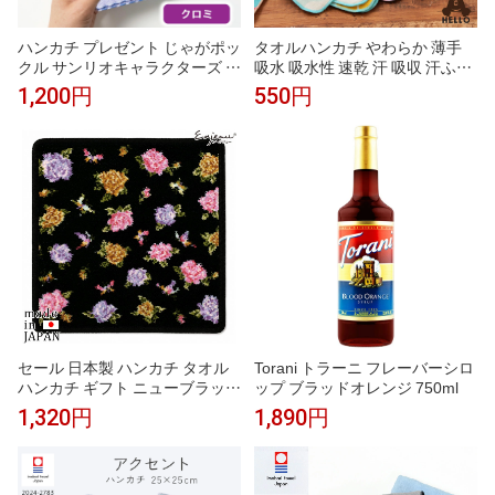
ハンカチ プレゼント じゃがポッ
タオルハンカチ やわらか 薄手
クル サンリオキャラクターズ 織
吸水 吸水性 速乾 汗 吸収 汗ふき
ネームタオル クロミ 1枚 北海道
おしゃれ 柄物 レディース 女の
1,200円
550円
限定 タオル ハンカチ キティち
子 かわいい まとめ買い 綿 綿10
ゃん Sanrio キャラクター グッ
0 コットン HELLOBEAR 現代百
ズ お土産 プレゼント ギフト か
貨 A293 Gh018
わいい レディース 子供 北海道
土産 父の日 【パケ】
セール 日本製 ハンカチ タオル
Torani トラーニ フレーバーシロ
ハンカチ ギフト ニューブラック
ップ ブラッドオレンジ 750ml
小花 シェニール織 ブランド レ
1,320円
1,890円
ディース アーンジョーギフト プ
レゼント