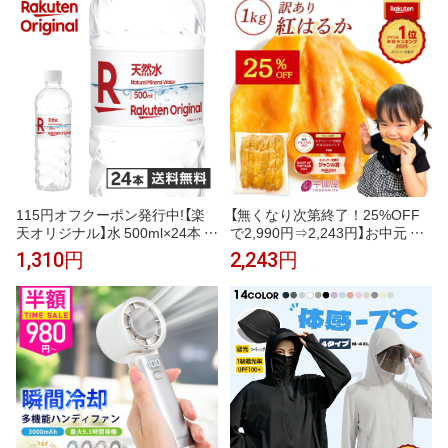
スポーツ ジム ヨガ マスク 元祖
ンプ
冷感coolify【完全防備UVカット
パーカー】
115円オフクーポン発行中!【楽
【無くなり次第終了！25%OFF
天オリジナル】水 500ml×24本 天
で2,990円⇒2,243円】お中元 ギ
然水 ミネラルウォーター 飲料水
フト 干し芋 茨城県産 紅はるか
1,310円
2,243円
まとめ買い 安い 業務用 家庭用
訳あり 1kg 食べ物 和菓子 おや
大容量 オフィス コスパ最強 熱
つ 送料無料 国産 無添加 切り落
中症対策 500ml 24本
とし さつまいも スイーツ ダイ
エット お菓子 和スイーツ お祝
い N1