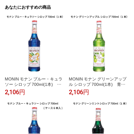
あなたにおすすめの商品
MONIN モナン ブルー・キュラ
MONIN モナン グリーンアップ
ソー シロップ 700ml(1本) ブ
ル シロップ 700ml(1本) 青リ
ルーキュラソー 青 オレンジ風味
ンゴ グリーンアップル みずみず
2,106円
2,106円
ブルーハワイ かき氷 ソーダ イ
しい かき氷 ソーダ ノンアルコ
ンスタ映え ノンアルコールカク
ールカクテル モクテル 子供 割
テル モクテル 割り材 業務用 フ
り材 業務用 カフェ フレーバー
レーバーシロップ
シロップ