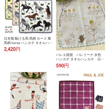
お礼 お返し お祝い
日本製 駆ける馬 馬柄 ホース 乗
馬柄 horse ハンカチ タオルハン
カチ シェニール織 アーンジョー
2,420円
ギフト プレゼント
バレエ雑貨 バレリーナ 水色
ハンカチ タオルハンカチ 白鳥
の湖 プチギフト Shinzi Katoh
590円
発表会プレゼント