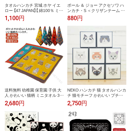
タオルハンカチ 宮城 ホヤ イエ
ポール ＆ ジョー アクセソワ ハ
ロー 【47 JAPAN】【 綿100％ ミニ
ンカチ・S ＜クリザンテーム ・
タオル プレゼント ギフト プチ
ネイビー＞ 25×25cm タオルハ
1,100円
880円
ギフト 引越 挨拶 内祝 お礼 お返
ンカチ レディース かわいい お
し 退職 異動 】
しゃれ プレゼント ブランド
送料無料 幼稚園 保育園 子供 大
NEKO ハンカチ 猫 タオルハンカ
人 かわいい 猫柄 ミニタオル 30
チ 猫モチーフ かわいい プチギ
×40cm 綿100％ ガーゼ 2枚セッ
フト プレゼント 猫好き 女性 男
2,680円
2,750円
ト タオル ハンカチ タオルハン
性 お礼 お返し クリスマス
カチ