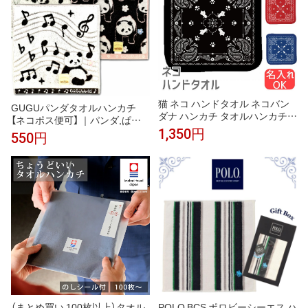
猫 ネコ ハンドタオル ネコバン
GUGUパンダタオルハンカチ
ダナ ハンカチ タオルハンカチ
【ネコポス便可】 ｜パンダ,ぱん
名入れ 記念品 アニバーサリー
だグッズ,タオル,ハンカチ,ハン
1,350円
550円
入園 入学 卒園 卒業 入学祝い 還
ドタオル,ミニハンカチ,中国,中
暦 卒業祝 誕生日 クリスマス ネ
華街,可愛い,プレゼント,実用,プ
コ好き 雑貨 かわいい グッズ プ
チギフト,赤ちゃん,パンダ雑貨,
レゼント ギフト
ro0805
（まとめ買い 100枚以上）タオル
POLO BCS ポロビーシーエス ハ