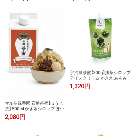
チョコミント かき氷 ソーダ ノ
かき氷 かき氷シロップ ノンアル
ンアルコールカクテル モクテル
コールカクテル モクテル カクテ
割り材 業務用 フレーバーシロッ
ル 割り材 希釈 業務用 カフェ フ
プ
レーバーシロップ 桃 ソーダ 紅
茶 ラテ おうちカフェ
宇治抹茶蜜【300g】抹茶シロップ
アイスクリーム かき氷 あんみつ
和菓子 スイーツ
1,320円
マル信緑香園 石榑茶蜜【ほうじ
茶】 500ml かき氷シロップ ほう
じ茶シロップ 茶蜜 ほうじ茶ラテ
2,080円
牛乳割り アイス・コーヒーゼリ
ーに 保存料・着色料・香料不使
用