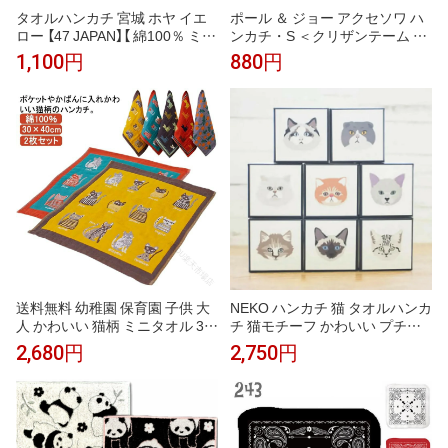
タオルハンカチ 宮城 ホヤ イエ
ポール ＆ ジョー アクセソワ ハ
ロー 【47 JAPAN】【 綿100％ ミニ
ンカチ・S ＜クリザンテーム ・
タオル プレゼント ギフト プチ
ネイビー＞ 25×25cm タオルハ
1,100円
880円
ギフト 引越 挨拶 内祝 お礼 お返
ンカチ レディース かわいい お
し 退職 異動 】
しゃれ プレゼント ブランド
送料無料 幼稚園 保育園 子供 大
NEKO ハンカチ 猫 タオルハンカ
人 かわいい 猫柄 ミニタオル 30
チ 猫モチーフ かわいい プチギ
×40cm 綿100％ ガーゼ 2枚セッ
フト プレゼント 猫好き 女性 男
2,680円
2,750円
ト タオル ハンカチ タオルハン
性 お礼 お返し クリスマス
カチ