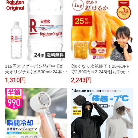
スポーツ ジム ヨガ マスク 元祖
ンプ
冷感coolify【完全防備UVカット
パーカー】
115円オフクーポン発行中!【楽
【無くなり次第終了！25%OFF
天オリジナル】水 500ml×24本 天
で2,990円⇒2,243円】お中元 ギ
然水 ミネラルウォーター 飲料水
フト 干し芋 茨城県産 紅はるか
1,310円
2,243円
まとめ買い 安い 業務用 家庭用
訳あり 1kg 食べ物 和菓子 おや
大容量 オフィス コスパ最強 熱
つ 送料無料 国産 無添加 切り落
中症対策 500ml 24本
とし さつまいも スイーツ ダイ
エット お菓子 和スイーツ お祝
い N1