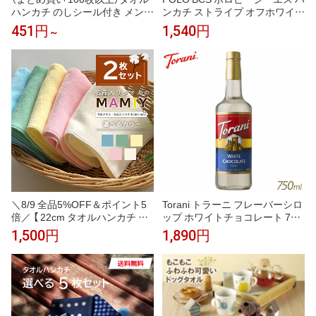
ハンカチ のしシール付き メンズ
ンカチ ストライプ オフホワイト
ハンドタオル 今治タオル 個包装
25cm あぶらとり 抗菌防臭 タオ
451円
1,540円
～
ギフト まとめ買い 22.5×23cm
ルハンカチ ハンドタオル ギフト
レディース ギフト お配り ご挨
ボックス入り メンズ 紳士 ブラ
拶 退職 Tps-152-100set-nosi［タ
ンド ギフト プレゼント 男性 人
バラット］
気 おしゃれ ラッピング対応 誕
生日 お礼 お返し お祝い 贈答品
ノベルティ
＼8/9 全品5%OFF＆ポイント5
Torani トラーニ フレーバーシロ
倍／ 【 22cm タオルハンカチ 無
ップ ホワイトチョコレート 750
地 2枚 セット 】 名入れなし タ
ml 瓶
1,500円
1,890円
オルセット 今治 子供 プレゼン
ト お礼 お返し シャーリング ミ
ニハンカチ 無地 おしぼりタオル
ミニハンカチ