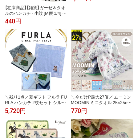
ル たおる ハンカチ はんかち コ
ンパクト 綿 コットン ふんわり
【在庫商品】【雑貨】ガーゼ＆タオ
やわらかい 可愛い お洒落 女性
ルのハンカチ - 小紋 [M便 1/4] ハ
男性 子供 レディース メンズ お
ンカチ はんかち かわいい レデ
440円
でかけ 敬老の日 父の日 母の日
ィース プレゼント ガーゼ パイ
ギフト
ル 柔らか やわらか 使いやすい
吸水
＼残り1点／夏ギフト フルラ FU
＼今だけP最大27倍／ ムーミン
RLA ハンカチ 2枚セット シルク
MOOMIN ミニタオル 25×25cm
混ハンカチ ブルー 58cm 大判 タ
綿100％ ハンカチタオル 刺繍 北
5,720円
770円
オルハンカチ ブルー 23cm 高級
欧 キャラクター コンパクトサイ
海外 イタリア レディース ブラ
ズ 持ち歩き ポケットサイズ か
ンド ギフト プレゼント 女性 人
わいい おしゃれ 大人 子供 レデ
気 おしゃれ フェミニン スタイ
ィース メンズ プチギフト プレ
リッシュ ラッピング対応 誕生日
ゼント