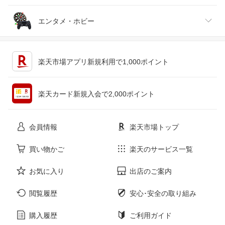
ジュエリー・アクセサリー
パソコン・周辺機器
車・バイク
インテリア・寝具・収納
エンタメ・ホビー
キッチン用品・食器・調理器具
テレビゲーム
楽天市場アプリ新規利用で1,000ポイント
ペット・ペットグッズ
CD・DVD
楽天カード新規入会で2,000ポイント
花・ガーデン・DIY
ホビー
会員情報
楽天市場トップ
サービス・リフォーム
楽器・音響機器
買い物かご
楽天のサービス一覧
お気に入り
出店のご案内
本・雑誌・コミック
閲覧履歴
安心･安全の取り組み
購入履歴
ご利用ガイド