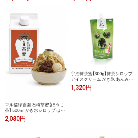
チョコミント かき氷 ソーダ ノ
かき氷 かき氷シロップ ノンアル
ンアルコールカクテル モクテル
コールカクテル モクテル カクテ
割り材 業務用 フレーバーシロッ
ル 割り材 希釈 業務用 カフェ フ
プ
レーバーシロップ 桃 ソーダ 紅
茶 ラテ おうちカフェ
宇治抹茶蜜【300g】抹茶シロップ
アイスクリーム かき氷 あんみつ
和菓子 スイーツ
1,320円
マル信緑香園 石榑茶蜜【ほうじ
茶】 500ml かき氷シロップ ほう
じ茶シロップ 茶蜜 ほうじ茶ラテ
2,080円
牛乳割り アイス・コーヒーゼリ
ーに 保存料・着色料・香料不使
用