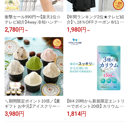
衝撃セール990円〜【楽天1位☆
【年間ランキング2位★テレビ紹
テレビ紹介】4way 冷却ハンディ
介】＼18％OFFクーポン 8/11 2
ファンPRO 2026 ハンディファ
3:59まで／uvカット パーカー
2,780円
1,980円
～
～
ン 冷却プレート 扇風機 シシベ
冷感 UV レディース uvカットパ
ラ ハンディファン 静音 軽量 強
ーカー 接触冷感 長袖 ラッシュ
風 小型 冷却モード 充電式 冷却
ガード メンズ UVパーカー 遮光
携帯扇風機 卓上扇風機 小型扇風
メッシュ 通気口 涼しい トップ
機 cicibella 手持ち扇風機「MON
ス 大きいサイズ 日焼け防止服
OQLO受賞」＜公式＞
日よけ サンバイザー 即納
＼期間限定ポイント10倍／【夏
【8/4 20時から新規限定エントリ
ギフト お中元】アイスクリーム
ーでポイント20倍】 カリウム サ
ジェラート 甘栗専門店の甘栗ジ
プリ muku:trim ムクトリム ワダ
3,980円
1,814円
ェラート入 創業99年の青果市場
カルシウム製薬 3種のカリウム
直営素材使用 贅沢素材ジェラー
塩化カリウム クエン酸三カリウ
ト ランキング1位 アイス つぶ
ム グルコン酸カリウム ベースサ