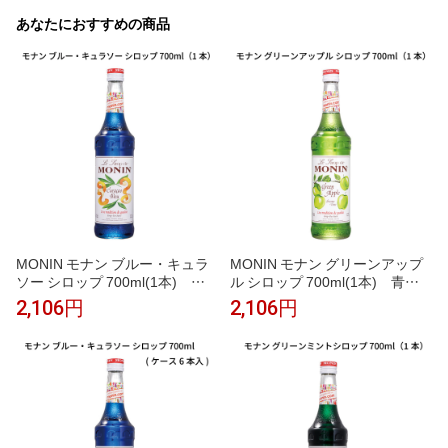
あなたにおすすめの商品
MONIN モナン ブルー・キュラ
MONIN モナン グリーンアップ
ソー シロップ 700ml(1本) ブ
ル シロップ 700ml(1本) 青リ
ルーキュラソー 青 オレンジ風味
ンゴ グリーンアップル みずみず
2,106円
2,106円
ブルーハワイ かき氷 ソーダ イ
しい かき氷 ソーダ ノンアルコ
ンスタ映え ノンアルコールカク
ールカクテル モクテル 子供 割
テル モクテル 割り材 業務用 フ
り材 業務用 カフェ フレーバー
レーバーシロップ
シロップ