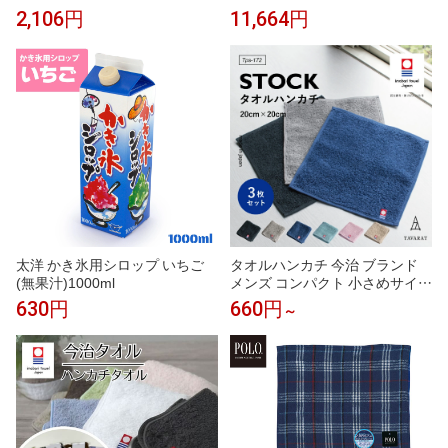
の上品な香り マスカット風 ヒュ
カシス 黒スグリ カシスオレン
2,106円
11,664円
ーゴ スプリッツ ジントニック
ジ カシスソーダ カシスウーロン
ソーダ ノンアルコールカクテル
ノンアルコール モクテル 割り材
モクテル 割り材 業務用 カフェ
業務用 カフェ フレーバーシロッ
フレーバーシロップ
プ
太洋 かき氷用シロップ いちご
タオルハンカチ 今治 ブランド
(無果汁)1000ml
メンズ コンパクト 小さめサイズ
ハンドタオル 今治タオル まとめ
630円
660円
～
買い 1枚 3枚セット 手拭きタオ
ル レディース 紳士 20×20cm Tp
s-172 クリスマス ギフト 新生活
［タバラット］