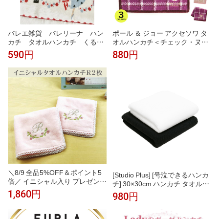
バレエ雑貨 バレリーナ ハン
ポール ＆ ジョー アクセソワ タ
カチ タオルハンカチ くるみ
オルハンカチ＜チェック・ヌネ
割り人形 プチギフトShinzi K
ット刺繍 ＞ チェック柄 大人か
590円
880円
atoh
わいい 綿100％ スリット糸使用
レディース おしゃれ ギフト プ
レゼント
＼8/9 全品5%OFF＆ポイント5
[Studio Plus] [号泣できるハンカ
倍／ イニシャル入り プレゼント
チ] 30×30cm ハンカチ タオル地
【イニシャルRのタオルハンカチ
厚手 泣くシーンで活躍 結婚式
1,860円
980円
ピンク2枚】プレゼント 女性 タ
葬式 冠婚葬祭 入園式 卒園式 入
オルハンカチ ギフト イニシャル
学式 卒業式
タオル ギフト ハンカチ イニシ