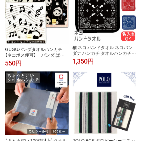
猫 ネコ ハンドタオル ネコバン
GUGUパンダタオルハンカチ
ダナ ハンカチ タオルハンカチ
【ネコポス便可】 ｜パンダ,ぱん
名入れ 記念品 アニバーサリー
だグッズ,タオル,ハンカチ,ハン
1,350円
550円
入園 入学 卒園 卒業 入学祝い 還
ドタオル,ミニハンカチ,中国,中
暦 卒業祝 誕生日 クリスマス ネ
華街,可愛い,プレゼント,実用,プ
コ好き 雑貨 かわいい グッズ プ
チギフト,赤ちゃん,パンダ雑貨,
レゼント ギフト
ro0805
（まとめ買い 100枚以上）タオル
POLO BCS ポロビーシーエス ハ