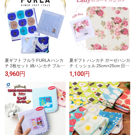
ャル入り 女性 女性 内祝い お返
し 刺繍 誕生
夏ギフト フルラ FURLA ハンカ
夏ギフト ハンカチ ガーゼハンカ
チ 2枚セット 綿ハンカチ ブルー
チ ミッシェル 25cm×25cm 日本
50cm タオルハンカチ ブルー 23
製 ギフトボックス入り レディー
3,960円
1,100円
cm 高級 海外 イタリア レディー
ス ギフト プレゼント 女性 赤ち
ス ブランド ギフト プレゼント
ゃん ベビー おしゃれ 人気 誕生
女性 人気 おしゃれ かわいい フ
日 お礼 お返し お祝い ノベルテ
ェミニン スタイリッシュ ラッピ
ィ 贈答品 敬老の日 タオルギフ
ング対応 誕生日 お礼 お返し お
ト
祝い