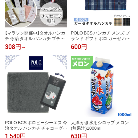
【マラソン開催中】タオルハンカ
POLO BCS ハンカチ メンズ ブ
チ 今治 タオル ハンカチ プチギ
ランド ギフト ポロ ガーゼ ハン
フト ブランド 今治タオル ラッ
ドタオル タオルハンカチ 25cm
308円
600円
～
ピング 子供 アースカラー 無地 2
パイル 生地 オシャレ ビジネス
0cm×20cm 入園 入学 プレゼン
チェック 柄 大判 贈り物 プレゼ
ト 景品 吸水性 こども会 退職 お
ント フォーマル 男性 紳士 高級
礼 卒園 卒業 [M便 1/11]
刺繍 挨
POLO BCS ポロビーシーエス 今
太洋 かき氷用シロップ メロン
治タオル ハンカチ チャコーグレ
(無果汁)1000ml
ー タオルハンカチ ギフトボック
1,540円
630円