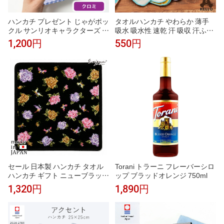
ハンカチ プレゼント じゃがポッ
タオルハンカチ やわらか 薄手
クル サンリオキャラクターズ 織
吸水 吸水性 速乾 汗 吸収 汗ふき
ネームタオル クロミ 1枚 北海道
おしゃれ 柄物 レディース 女の
1,200円
550円
限定 タオル ハンカチ キティち
子 かわいい まとめ買い 綿 綿10
ゃん Sanrio キャラクター グッ
0 コットン HELLOBEAR 現代百
ズ お土産 プレゼント ギフト か
貨 A293 Gh018
わいい レディース 子供 北海道
土産 父の日 【パケ】
セール 日本製 ハンカチ タオル
Torani トラーニ フレーバーシロ
ハンカチ ギフト ニューブラック
ップ ブラッドオレンジ 750ml
小花 シェニール織 ブランド レ
1,320円
1,890円
ディース アーンジョーギフト プ
レゼント