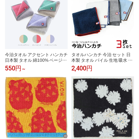
今治タオル アクセント ハンカチ
タオルハンカチ 今治 セット 日
日本製 タオル 綿100% ベージュ
本製 タオル パイル 生地 吸水 タ
アイボリー グレー ピンク グリ
オル ハンカチ 3枚セット メンズ
550円
2,400円
～
ーン パープル 1枚 3枚 5枚 全色
ビジネス カジュアル 今治 ブラ
セット かわいい おしゃれ ギフ
ンド
ト プレゼント 引越し祝い ギフ
ト タオルギフト