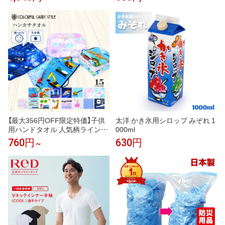
ス入り 日本製 メンズ ブランド
ギフト プレゼント 男性 人気 ギ
フトラッピング対応 巾着袋 包装
紙 誕生日 お礼 お返し お祝い
【最大356円OFF限定特価】子供
太洋 かき氷用シロップ みぞれ 1
用ハンドタオル 人気柄ラインア
000ml
ップ ミニハンカチ キッズ 幼児
760円
630円
～
子 小学生 幼稚園 保育園 男の子
女の子 入学祝い 入園グッズ 入
園準備 小学校