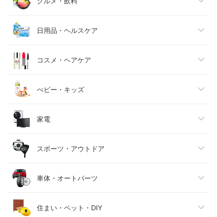
レディースファッション
グルメ・飲料
メンズファッション
食品
日用品・ヘルスケア
キッズファッション
スイーツ・お菓子
日用品雑貨・文房具・手芸
コスメ・ヘアケア
ベビーファッション
水・ソフトドリンク
ダイエット・健康
美容・コスメ・香水
べビー・キッズ
インナー・下着・ナイトウェア
ビール・洋酒
医薬品・コンタクト・介護
キッズ・ベビー・マタニティ
家電
バッグ・小物・ブランド雑貨
ワイン
おもちゃ
家電
スポーツ・アウトドア
靴
日本酒・焼酎
TV・オーディオ・カメラ
スポーツ・アウトドア
車体・オートパーツ
腕時計
スマートフォン・タブレット
ゴルフ
車用品・バイク用品
住まい・ペット・DIY