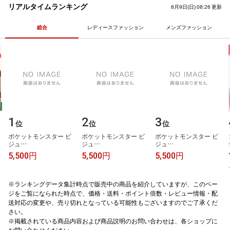
あまぐり ミルク いちご 抹茶 チ
プリ 栄養機能食品 ナイアシン
リアルタイムランキング
8月9日(日) 08:26 更新
ョコ クッキークリーム 6種6入
ビタミンB3
アイスギフト 即日配送
総合
レディースファッション
メンズファッション
1
2
3
位
位
位
ポ​ケ​ッ​ト​モ​ン​ス​タ​ー​ ​ビ​
ポ​ケ​ッ​ト​モ​ン​ス​タ​ー​ ​ビ​
ポ​ケ​ッ​ト​モ​ン​ス​タ​ー​ ​ビ​
ジ​ュ​…
ジ​ュ​…
ジ​ュ​…
5,500円
5,500円
5,500円
※ランキングデータ集計時点で販売中の商品を紹介していますが、このペー
ジをご覧になられた時点で、価格・送料・ポイント倍数・レビュー情報・配
送対応の変更や、売り切れとなっている可能性もございますのでご了承くだ
さい。
※掲載されている商品内容および商品説明のお問い合わせは、各ショップに