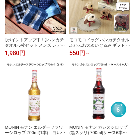
【ポイントアップ中！】ハンカチ
モコモコドッグ ハンカチタオル
タオル 5枚セット メンズ レディ
ふわふわ犬ぬいぐるみ ギフト 犬
ース ハンカチセット ハンドタオ
好き プレゼント 送料無料
1,980円
550円
～
ル タオルハンカチ まとめ買い
ビジネス 綿 コットン パイル 吸
水 速乾性 ポケットサイズ 25cm
ギフト プレゼント 男性 おしゃ
れ お買い得 送料無料
MONIN モナン エルダーフラワ
MONIN モナン カシスシロップ
ーシロップ 700ml(1本) 白い花
(黒スグリ) 700ml(ケース6本入)