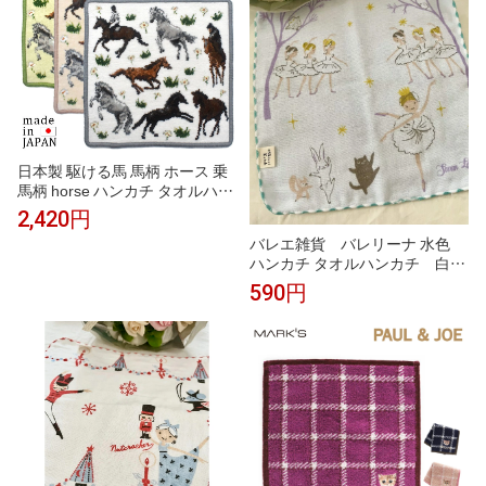
お礼 お返し お祝い
日本製 駆ける馬 馬柄 ホース 乗
馬柄 horse ハンカチ タオルハン
カチ シェニール織 アーンジョー
2,420円
ギフト プレゼント
バレエ雑貨 バレリーナ 水色
ハンカチ タオルハンカチ 白鳥
の湖 プチギフト Shinzi Katoh
590円
発表会プレゼント