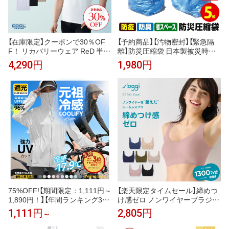
【在庫限定】クーポンで30％OF
【予約商品】【汚物密封】【緊急隔
F！ リカバリーウェア ReD 半袖
離】防災圧縮袋 日本製被災時、
Vネック インナー(COOL) 通年
緊急時の汚物・廃棄物・生ゴミ
4,290円
1,980円
タイプ メンズ 男性 夏 夏用 血行
を圧縮！廃棄までの10日間に耐
促進 疲労回復 誕生日 下着 薄手
える！防災圧縮袋 5枚入【安心の
プレゼント ギフト 一般医療機器
日本製】
大きいサイズ レッド公式
75%OFF!【期間限定：1,111円～
【楽天限定タイムセール】締めつ
1,890円！】【年間ランキング3
け感ゼロ ノンワイヤーブラジャ
位】 UVパーカー UV UPF50+ UV
ー スロギー ゼロ フィール ベー
1,111円
2,805円
～
カット ラッシュガード レディー
シック 2 ブラトップ ハーフトッ
ス 自転車 長袖 薄手 日焼け止め
プ sloggi Zero Feel Top JX トリ