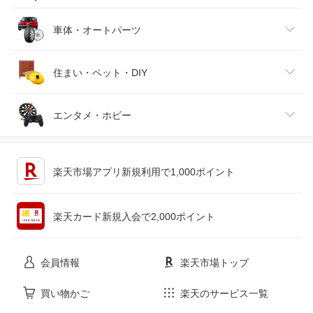
靴
日本酒・焼酎
TV・オーディオ・カメラ
スポーツ・アウトドア
車体・オートパーツ
腕時計
スマートフォン・タブレット
ゴルフ
車用品・バイク用品
住まい・ペット・DIY
ジュエリー・アクセサリー
パソコン・周辺機器
車・バイク
インテリア・寝具・収納
エンタメ・ホビー
キッチン用品・食器・調理器具
テレビゲーム
楽天市場アプリ新規利用で1,000ポイント
ペット・ペットグッズ
CD・DVD
楽天カード新規入会で2,000ポイント
花・ガーデン・DIY
ホビー
会員情報
楽天市場トップ
サービス・リフォーム
楽器・音響機器
買い物かご
楽天のサービス一覧