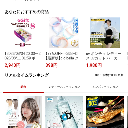
あなたにおすすめの商品
【2026/08/04 20:00〜2
【77％OFF⇒398円】
uv ポンチョ レディー
026/08/11 01:59 ポイ
【最新版】cicibella クー
ス uvカット パーカー
ント2倍】【楽券_eギフ
ルリング アイスクー
冷感 ポンチョ uvパー
2,940円
398円
1,980円
ト】サーティワン バラ
ルリング ネッククー
カー 体型カバー 長袖
エティボックス レギ
ラー アイスネックリ
ひんやり 涼しい ラッ
リアルタイムランキング
8月6日(木) 20:15 更新
ュラー8コ入り
ング 冷感リング ひん
シュガード 冷感スト
やりリング クールネ
ール接触冷感 体感-8
ック スマートアイス
度 涼しい トップス ス
総合
レディースファッション
メンズファッション
リングクール 大人用
ポーツ スポーツ ジョ
子供用 冷却 暑さ対策
ギング 海 連続使用 紫
冷感グッズ 送料無料
外線遮断 脱出やすい