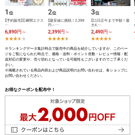
1
2
3
位
位
位
【​予​約​販​売​】​【​ ​瞬​間​エ​ク​ス​
【​最​安​値​に​挑​戦​！​2​,​3​9​9​
【​1​1​日​正​午​ま​で​半​額​！​最​
…
円​～​…
大​4​,​…
6,890円～
2,399円～
2,490円～
※ランキングデータ集計時点で販売中の商品を紹介していますが、このペー
ジをご覧になられた時点で、価格・送料・ポイント倍数・レビュー情報・配
送対応の変更や、売り切れとなっている可能性もございますのでご了承くだ
さい。
※掲載されている商品内容および商品説明のお問い合わせは、各ショップに
お問い合わせください。
お得なクーポンを配布中！