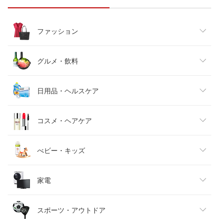
ファッション
レディースファッション
グルメ・飲料
メンズファッション
食品
日用品・ヘルスケア
キッズファッション
スイーツ・お菓子
日用品雑貨・文房具・手芸
コスメ・ヘアケア
ベビーファッション
水・ソフトドリンク
ダイエット・健康
美容・コスメ・香水
べビー・キッズ
インナー・下着・ナイトウェア
ビール・洋酒
医薬品・コンタクト・介護
キッズ・ベビー・マタニティ
家電
バッグ・小物・ブランド雑貨
ワイン
おもちゃ
家電
スポーツ・アウトドア