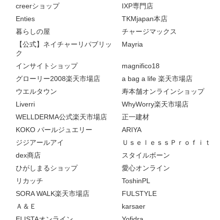
creerショップ
IXP専門店
Enties
TKMjapan本店
暮らしの屋
チャージマックス
【公式】ネイチャーリパブリッ
Mayria
ク
インサイトショップ
magnifico18
グローリー2008楽天市場店
a bag a life 楽天市場店
ウエルタウン
寿本舗オンラインショップ
Liverri
WhyWorry楽天市場店
WELLDERMA公式楽天市場店
正一建材
KOKO パールジュエリー
ARIYA
ジジアールアイ
ＵｓｅｌｅｓｓＰｒｏｆｉｔ
dex商店
スタイルボーン
ひがしまるショップ
愛心オンライン
リカッチ
ToshinPL
SORA WALK楽天市場店
FULSTYLE
Ａ＆Ｅ
karsaer
ELISTAオンライン
Yofidra