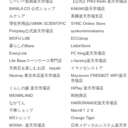
じーいー貿易楽天市場店
【公式】PRO-Keds 楽天市場店
BANILA CO 公式ショップ
KAKAKI楽天市場店
ルクシア
美膳楽天市場支店
理化学用品のMMK SCIENTIFIC
SYNC Online Store
Pretyday公式楽天市場店
syokuninnnakama
MOFU LAB
ECCshop
暮らしのBase
LiebeStore
EveryLink
PC King楽天市場店
Life Baseスーツケース専門店
c-factory楽天市場店
天然石を楽しむお店 taiyaki
イマイゼンストア
Nestray 東京本店楽天市場店
Macaroon FREEBOT WIFI楽天
市場店
くらしの森 楽天市場店
HiPlay 楽天市場店
MEIWALAND
和然商店
なかてん
HAIRORANGE楽天市場店
千華ショップ
Merrill７２６
MSトレンド
Orange Tiger
MIXNA - 楽天市場店
日本メディカルシステム楽天市