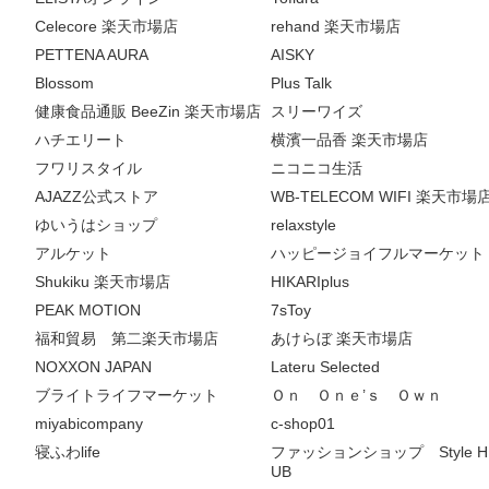
Celecore 楽天市場店
rehand 楽天市場店
PETTENA AURA
AISKY
Blossom
Plus Talk
健康食品通販 BeeZin 楽天市場店
スリーワイズ
ハチエリート
横濱一品香 楽天市場店
フワリスタイル
ニコニコ生活
AJAZZ公式ストア
WB-TELECOM WIFI 楽天市場
ゆいうはショップ
relaxstyle
アルケット
ハッピージョイフルマーケット
Shukiku 楽天市場店
HIKARIplus
PEAK MOTION
7sToy
福和貿易 第二楽天市場店
あけらぼ 楽天市場店
NOXXON JAPAN
Lateru Selected
ブライトライフマーケット
Ｏｎ Ｏｎｅ’ｓ Ｏｗｎ
miyabicompany
c-shop01
寝ふわlife
ファッションショップ Style H
UB