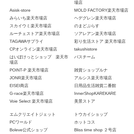
場店
Asisk-store
MOLD FACTORY楽天市場店
みらいち楽天市場店
ヘデグレン楽天市場店
スカイウミ楽天市場店
のまどぷらす
ルーチェストア楽天市場店
ソアレアン楽天市場店
TAGAWAサプライ
彩り生活ストア 楽天市場店
CPオンライン楽天市場店
takushistore
はいぽけっとショップ 楽天市
パスチーム
場店
POINT-P 楽天市場店
雑貨ショップルナ
JONR楽天市場店
アルシス楽天市場店
EISEI商店
日用品生活雑貨二番館
G-race楽天市場店
InnerShopKAREKARE
Voie Select 楽天市場店
美景ストア
エムクリエイトジェット
トウカイショップ
PCワールド
ホットコス
Boleve公式ショップ
Bliss time shop ２号店