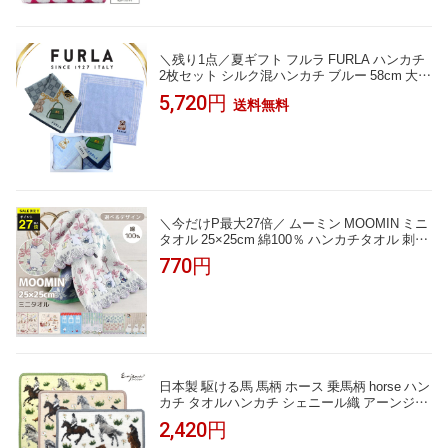
女性 男性 子供 レディース メンズ おでかけ 敬
老の日 父の日 母の日 ギフト
＼残り1点／夏ギフト フルラ FURLA ハンカチ
2枚セット シルク混ハンカチ ブルー 58cm 大判
タオルハンカチ ブルー 23cm 高級 海外 イタリ
5,720円
送料無料
ア レディース ブランド ギフト プレゼント 女
性 人気 おしゃれ フェミニン スタイリッシュ
ラッピング対応 誕生日 お礼 お返し お祝い
＼今だけP最大27倍／ ムーミン MOOMIN ミニ
タオル 25×25cm 綿100％ ハンカチタオル 刺繍
北欧 キャラクター コンパクトサイズ 持ち歩き
770円
ポケットサイズ かわいい おしゃれ 大人 子供
レディース メンズ プチギフト プレゼント
日本製 駆ける馬 馬柄 ホース 乗馬柄 horse ハン
カチ タオルハンカチ シェニール織 アーンジョ
ー ギフト プレゼント
2,420円