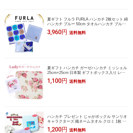
夏ギフト フルラ FURLA ハンカチ 2枚セット 綿
ハンカチ ブルー 50cm タオルハンカチ ブルー
23cm 高級 海外 イタリア レディース ブランド
3,960円
送料無料
ギフト プレゼント 女性 人気 おしゃれ かわい
い フェミニン スタイリッシュ ラッピング対応
誕生日 お礼 お返し お祝い
夏ギフト ハンカチ ガーゼハンカチ ミッシェル
25cm×25cm 日本製 ギフトボックス入り レデ
ィース ギフト プレゼント 女性 赤ちゃん ベビ
1,100円
送料無料
ー おしゃれ 人気 誕生日 お礼 お返し お祝い ノ
ベルティ 贈答品 敬老の日 タオルギフト
ハンカチ プレゼント じゃがポックル サンリオ
キャラクターズ 織ネームタオル クロミ 1枚 北
海道限定 タオル ハンカチ キティちゃん Sanrio
1,200円
送料無料
キャラクター グッズ お土産 プレゼント ギフト