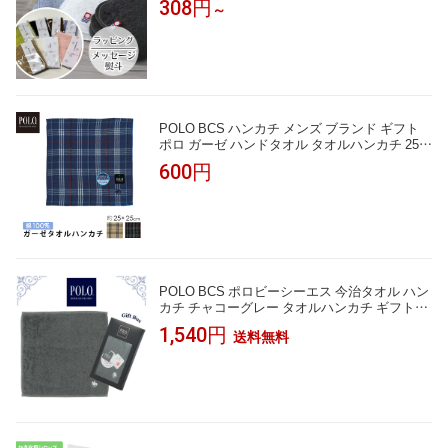
308円
～
園 入学 プレゼント 景品 吸水性 こども会 退職
お礼 卒園 卒業 [M便 1/11]
POLO BCS ハンカチ メンズ ブランド ギフト
ポロ ガーゼ ハンドタオル タオルハンカチ 25c
m パイル 生地 オシャレ ビジネス チェック 柄
600円
大判 贈り物 プレゼント フォーマル 男性 紳士
高級 刺繍 挨
POLO BCS ポロビーシーエス 今治タオル ハン
カチ チャコーグレー タオルハンカチ ギフトボ
ックス入り 日本製 メンズ ブランド ギフト プ
1,540円
送料無料
レゼント 男性 人気 ギフトラッピング対応 巾着
袋 包装紙 誕生日 お礼 お返し お祝い