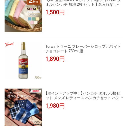
オルハンカチ 無地 2枚 セット 】 名入れなし
タオルセット 今治 子供 プレゼント お礼 お返
1,500円
し シャーリング ミニハンカチ 無地 おしぼりタ
オル ミニハンカチ
Torani トラーニ フレーバーシロップ ホワイト
チョコレート 750ml 瓶
1,890円
【ポイントアップ中！】ハンカチ タオル 5枚セ
ット メンズ レディース ハンカチセット ハンド
タオル タオルハンカチ まとめ買い ビジネス 綿
1,980円
コットン パイル 吸水 速乾性 ポケットサイズ 2
5cm ギフト プレゼント 男性 おしゃれ お買い
得 送料無料