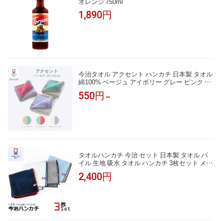
オレンジ 750ml
1,890円
今治タオル アクセント ハンカチ 日本製 タオル
綿100% ベージュ アイボリー グレー ピンク グ
リーン パープル 1枚 3枚 5枚 全色セット かわい
550円
～
い おしゃれ ギフト プレゼント 引越し祝い ギ
フト タオルギフト
タオルハンカチ 今治 セット 日本製 タオル パ
イル 生地 吸水 タオル ハンカチ 3枚セット メン
ズ ビジネス カジュアル 今治 ブランド
2,400円