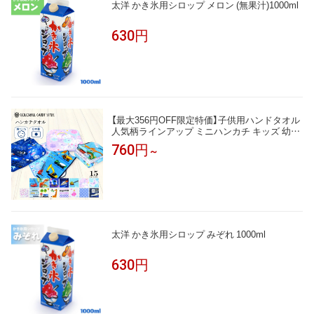
太洋 かき氷用シロップ メロン (無果汁)1000ml
630円
【最大356円OFF限定特価】子供用ハンドタオル
人気柄ラインアップ ミニハンカチ キッズ 幼児
子 小学生 幼稚園 保育園 男の子 女の子 入学祝
760円
～
い 入園グッズ 入園準備 小学校
太洋 かき氷用シロップ みぞれ 1000ml
630円