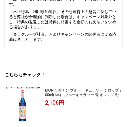
す。
・不正行為、利用規約違反、その他運営上の趣旨に反してい
ると弊社が合理的に判断した場合は、キャンペーン対象外と
し、特典の返還または特典に相当する金額のお支払いを求め
る場合があります。
・楽天グループ社員、およびキャンペーンの関係者による応
募は禁止とします。
こちらもチェック！
MONIN モナン ブルー・キュラソー シロップ 7
00ml(1本) ブルーキュラソー 青 オレンジ風味
ブルーハワイ かき氷 ソーダ インスタ映え ノン
2,106円
アルコールカクテル モクテル 割り材 業務用 フ
レーバーシロップ