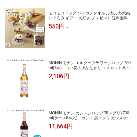
モコモコドッグ ハンカチタオル ふわふわ犬ぬ
いぐるみ ギフト 犬好き プレゼント 送料無料
550円
～
MONIN モナン エルダーフラワーシロップ 700
ml(1本) 白い花の上品な香り マスカット風 ヒ
ューゴ スプリッツ ジントニック ソーダ ノンア
2,106円
ルコールカクテル モクテル 割り材 業務用 カフ
ェ フレーバーシロップ
MONIN モナン カシスシロップ(黒スグリ) 700
ml(ケース6本入) カシス 黒スグリ カシスオレ
ンジ カシスソーダ カシスウーロン ノンアルコ
11,664円
ール モクテル 割り材 業務用 カフェ フレーバ
ーシロップ