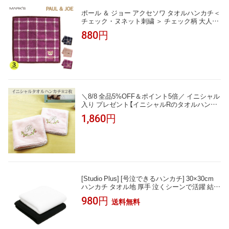
ポール ＆ ジョー アクセソワ タオルハンカチ＜
チェック・ヌネット刺繍 ＞ チェック柄 大人か
わいい 綿100％ スリット糸使用 レディース お
880円
しゃれ ギフト プレゼント
＼8/8 全品5%OFF＆ポイント5倍／ イニシャル
入り プレゼント【イニシャルRのタオルハンカ
チピンク2枚】プレゼント 女性 タオルハンカチ
1,860円
ギフト イニシャル タオル ギフト ハンカチ イ
ニシャル入り 女性 女性 内祝い お返し 刺繍 誕
生
[Studio Plus] [号泣できるハンカチ] 30×30cm
ハンカチ タオル地 厚手 泣くシーンで活躍 結婚
式 葬式 冠婚葬祭 入園式 卒園式 入学式 卒業式
980円
送料無料