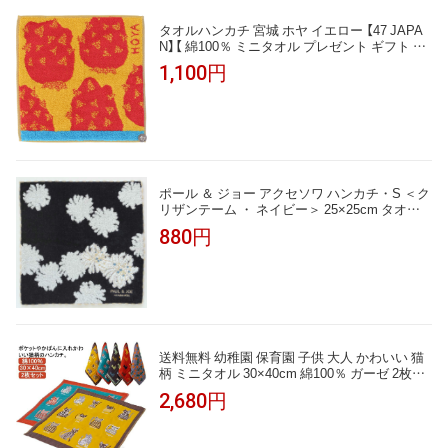
タオルハンカチ 宮城 ホヤ イエロー 【47 JAPA
N】【 綿100％ ミニタオル プレゼント ギフト プ
チギフト 引越 挨拶 内祝 お礼 お返し 退職 異動
1,100円
】
ポール ＆ ジョー アクセソワ ハンカチ・S ＜ク
リザンテーム ・ ネイビー＞ 25×25cm タオル
ハンカチ レディース かわいい おしゃれ プレゼ
880円
ント ブランド
送料無料 幼稚園 保育園 子供 大人 かわいい 猫
柄 ミニタオル 30×40cm 綿100％ ガーゼ 2枚セ
ット タオル ハンカチ タオルハンカチ
2,680円