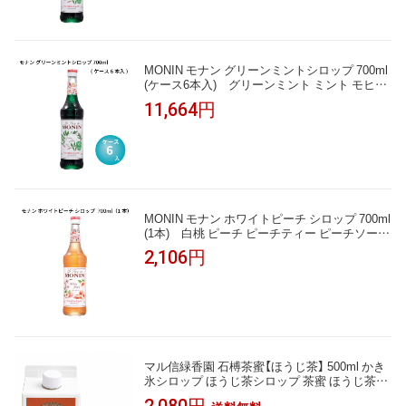
MONIN モナン グリーンミントシロップ 700ml
(ケース6本入) グリーンミント ミント モヒー
ト チョコミント かき氷 ソーダ ノンアルコール
11,664円
カクテル モクテル 割り材 業務用 フレーバーシ
ロップ
MONIN モナン ホワイトピーチ シロップ 700ml
(1本) 白桃 ピーチ ピーチティー ピーチソーダ
かき氷 かき氷シロップ ノンアルコールカクテ
2,106円
ル モクテル カクテル 割り材 希釈 業務用 カフ
ェ フレーバーシロップ 桃 ソーダ 紅茶 ラテ お
うちカフェ
マル信緑香園 石榑茶蜜【ほうじ茶】 500ml かき
氷シロップ ほうじ茶シロップ 茶蜜 ほうじ茶ラ
テ 牛乳割り アイス・コーヒーゼリーに 保存
2,080円