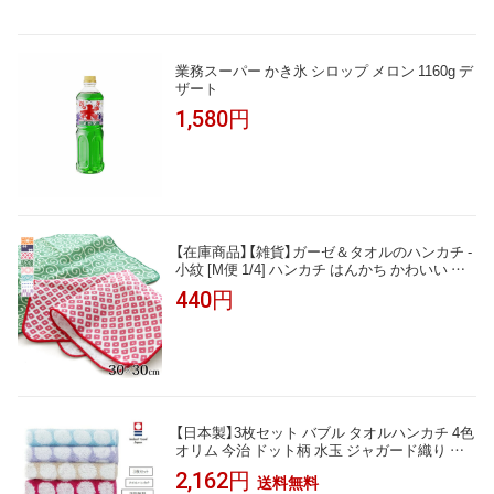
業務スーパー かき氷 シロップ メロン 1160g デ
ザート
1,580円
【在庫商品】【雑貨】ガーゼ＆タオルのハンカチ -
小紋 [M便 1/4] ハンカチ はんかち かわいい レ
ディース プレゼント ガーゼ パイル 柔らか や
440円
わらか 使いやすい 吸水
【日本製】3枚セット バブル タオルハンカチ 4色
オリム 今治 ドット柄 水玉 ジャガード織り タ
オル たおる ハンカチ はんかち コンパクト 綿
2,162円
送料無料
コットン ふんわり やわらかい 可愛い お洒落