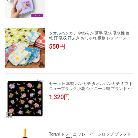
かわいい レディース 子供 北海道土産 父の日
【パケ】
タオルハンカチ やわらか 薄手 吸水 吸水性 速
乾 汗 吸収 汗ふき おしゃれ 柄物 レディース 女
の子 かわいい まとめ買い 綿 綿100 コットン H
550円
ELLOBEAR 現代百貨 A293 Gh018
セール 日本製 ハンカチ タオルハンカチ ギフト
ニューブラック小花 シェニール織 ブランド レ
ディース アーンジョーギフト プレゼント
1,320円
Torani トラーニ フレーバーシロップ ブラッド