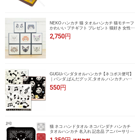
NEKO ハンカチ 猫 タオルハンカチ 猫モチーフ
かわいい プチギフト プレゼント 猫好き 女性
男性 お礼 お返し クリスマス
2,750円
GUGUパンダタオルハンカチ 【ネコポス便可】
｜パンダ,ぱんだグッズ,タオル,ハンカチ,ハン
ドタオル,ミニハンカチ,中国,中華街,可愛い,プ
550円
レゼント,実用,プチギフト,赤ちゃん,パンダ雑
貨, ro0805
猫 ネコ ハンドタオル ネコバンダナ ハンカチ
タオルハンカチ 名入れ 記念品 アニバーサリー
入園 入学 卒園 卒業 入学祝い 還暦 卒業祝 誕生
1,350円