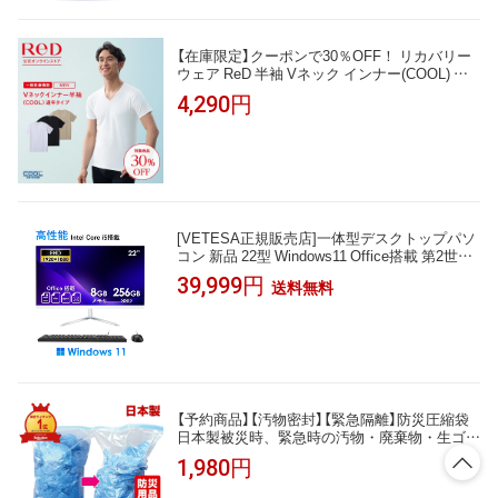
【在庫限定】クーポンで30％OFF！ リカバリー
ウェア ReD 半袖 Vネック インナー(COOL) 通
年タイプ メンズ 男性 夏 夏用 血行促進 疲労回
4,290円
復 誕生日 下着 薄手 プレゼント ギフト 一般医
療機器 大きいサイズ レッド公式
[VETESA正規販売店]一体型デスクトップパソ
コン 新品 22型 Windows11 Office搭載 第2世代
Core i5 メモリ8GB SSD256GB キーボードとマ
39,999円
送料無料
ウス付属
【予約商品】【汚物密封】【緊急隔離】防災圧縮袋
日本製被災時、緊急時の汚物・廃棄物・生ゴミ
を圧縮！廃棄までの10日間に耐える！防災圧
1,980円
縮袋 5枚入【安心の日本製】