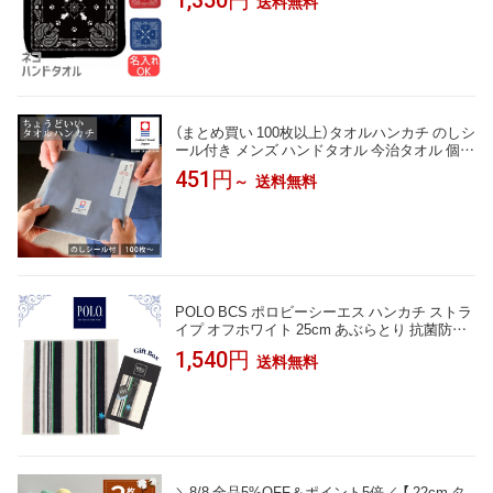
送料無料
日 クリスマス ネコ好き 雑貨 かわいい グッズ
プレゼント ギフト
（まとめ買い 100枚以上）タオルハンカチ のしシ
ール付き メンズ ハンドタオル 今治タオル 個包
装 ギフト まとめ買い 22.5×23cm レディース
451円
送料無料
～
ギフト お配り ご挨拶 退職 Tps-152-100set-nosi
［タバラット］
POLO BCS ポロビーシーエス ハンカチ ストラ
イプ オフホワイト 25cm あぶらとり 抗菌防臭
タオルハンカチ ハンドタオル ギフトボックス
1,540円
送料無料
入り メンズ 紳士 ブランド ギフト プレゼント
男性 人気 おしゃれ ラッピング対応 誕生日 お
礼 お返し お祝い 贈答品 ノベルティ
＼8/8 全品5%OFF＆ポイント5倍／ 【 22cm タ