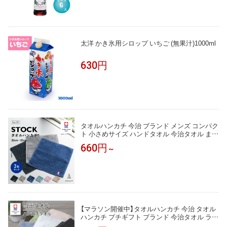
太洋 かき氷用シロップ いちご (無果汁)1000ml
630円
タオルハンカチ 今治 ブランド メンズ コンパク
ト 小さめサイズ ハンドタオル 今治タオル まと
め買い 1枚 3枚セット 手拭きタオル レディース
660円
～
紳士 20×20cm Tps-172 クリスマス ギフト 新生
活［タバラット］
【マラソン開催中】タオルハンカチ 今治 タオル
ハンカチ プチギフト ブランド 今治タオル ラッ
ピング 子供 アースカラー 無地 20cm×20cm 入