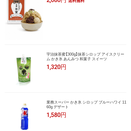
送料無料
料・着色料・香料不使用
宇治抹茶蜜【300g】抹茶シロップ アイスクリー
ム かき氷 あんみつ 和菓子 スイーツ
1,320円
業務スーパー かき氷 シロップ ブルーハワイ 11
60g デザート
1,580円