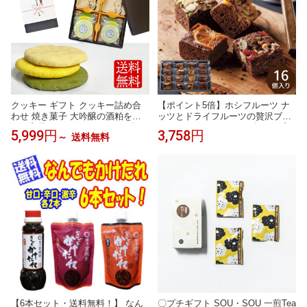
クッキー ギフト クッキー詰め合
【ポイント5倍】ホシフルーツ ナ
わせ 焼き菓子 大吟醸の酒粕を使
ッツとドライフルーツの贅沢ブラ
った和風アメリカンクッキー 食べ
ウニー 16個 HFNB-16 ギフト プレ
5,999円
3,758円
～
送料無料
物 スイーツ 洋菓子 お礼 お返し プ
ゼント お返し 常温 手土産 お菓子
レゼント ギフト 早割 手土産 男性
洋菓子 焼き菓子 お取り寄せ 内祝
花以外 内祝い 女性 誕生日 お祝い
い スイーツ お返し 日持ち お中元
美味しいクッキー
御中元 夏ギフト 暑中見舞い 残暑
見舞い
【6本セット・送料無料！】 なん
〇プチギフト SOU・SOU 一煎Tea