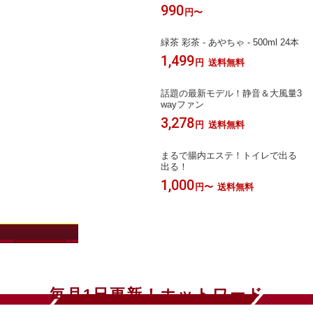
990
円〜
緑茶 彩茶 - あやちゃ - 500ml 24本
1,499
円
送料無料
話題の最新モデル！静音＆大風量3
wayファン
3,278
円
送料無料
まるで腸内エステ！トイレで出る
出る！
1,000
円〜
送料無料
注目アイテム
毎月1日更新！ホットワード