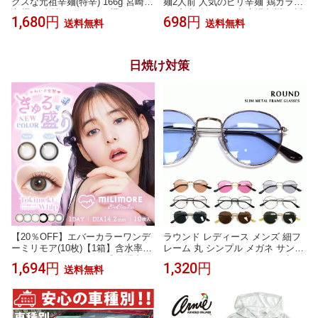
クスな元祖辛麺(特辛) 166g 宮崎
麺2人前 人気のピリ辛麺 鶏ガラス
辛麺 ご当地 こんにゃく麺 ソウル
ープ 練ゴマ ラー油 本場九州 お試
1,680円
698円
送料無料
送料無料
フード から麺 かやく付き 袋麺 う
しセット ご当地 メール便 保存食
ま辛 激辛 グルメ バナナマンのせ
非常食 まとめ買い お取り寄せ
っかくグルメ
日焼け対策
【20％OFF】エバーカラーワンデ
ラウンド レディース メンズ 細フ
ーミリモア(10枚)【1箱】含水率6
レーム 丸 シンプル メガネ サング
0％UVカット うるおい成分配合 E
ラス カラーレンズ メタル 伊達め
1,694円
1,320円
送料無料
verColor1day MILIMOR ナチュラ
がね ダテ眼鏡 ノーズパット UVカ
ル パールベージュ おねだりパー
ット 紫外線対策 レトロ クラシカ
ル まどわせパール カラコン ワン
ル アンティーク クラシック 黒縁
デー カラーコンタクト 度あり 1da
ゴールド シルバー ブラック
y よくばりシロップ