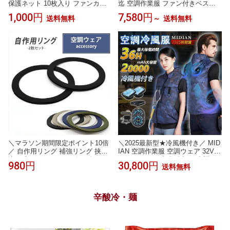
保護ネット 10枚入り ファンカバ
迄 空調作業服 ファン付きベスト
ー 防塵 ネット 扇風機カバー 異物
空調ベスト 2024新設計 4段階風量
1,000円
7,580円
送料無料
～
送料無料
混入防止 ほこり 落ち葉 侵入防止
20000mAh大容量バッテリー ファ
作業服 空調ウェア アクセサリー P
ン付きベスト メンズ 空調ウェア
AX-ASIAN 508 酷暑
ファン付き作業服 超軽量 大風量 9
枚ファン UPF50+熱中症対策ブル
ー〜ブラック
＼マラソン期間限定ポイント10倍
＼2025最新型★冷風機付き／ MID
／ 自作用リング 補強リング 挟み
IAN 空調作業服 空調ウェア 32V 2
込み式 アイロン不要 縫い付け不
0000mAh 36h連続 冷却服 空調ベ
980円
30,800円
送料無料
要 2枚セット ファン付き作業服 空
スト フルセット ファン付き 作業
調ウェア 作成用 自作用 ファン取
着 扇風服 モバイルバッテリー付
り付け リング ファン付きブルゾ
き ファンベスト 5段階 エアコン服
ン ファン付きウェア 作業服 作業
薄型 UVカット UPF 50+ 建設作業
辛酸冷・麺
着 空調式ウェア 自作キット
倉庫作業