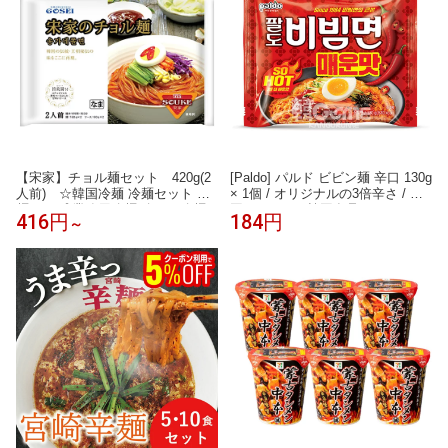
【宋家】チョル麺セット 420g(2
[Paldo] パルド ビビン麺 辛口 130g
人前) ☆韓国冷麺 冷麺セット 冷
× 1個 / オリジナルの3倍辛さ / 韓
麺スープ 業務用冷麺 冷やし冷麺
国ラーメン / 韓国食品 / メウン /
416円
184円
～
辛口ビビン麺 れいめん 宋家の冷
韓国ビビン麺 / 八道ラーメン
麺 宋家冷麺 宋家ビビン麺 韓国冷
麺 チョル麺