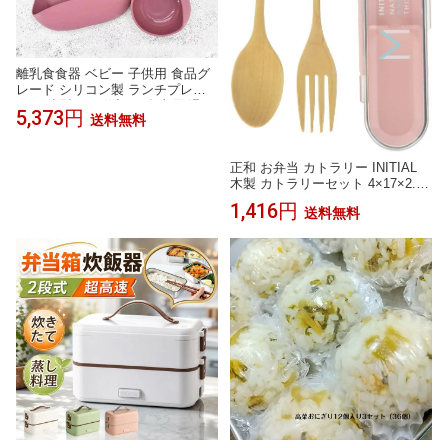
離乳食食器 ベビー 子供用 食品グ
レード シリコン製 ランチプレー
ト 一体型 三つ仕切り 食事用 滑り
5,373円
送料無料
止め 7点セット 1歳以上
正和 お弁当 カトラリー INITIAL
木製 カトラリーセット 4×17×2.6c
m
1,416円
送料無料