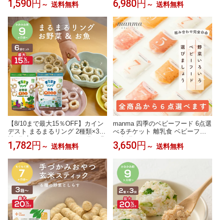
1,590円
6,980円
～
送料無料
～
送料無料
11ヶ月 マンマ はたけのみかた 離
簡単 定番 子供 レンチン 魚 鮭 西
乳食後期 国産 レトルト おかゆ 栄
京焼き 焼津 かつお節 ご飯付き 時
養 持ち運び 2個セット/6個セット
短調理 送料無料 駅弁屋
パウチ 詰め合わせ 便利 鉄 野菜
【8/10まで最大15％OFF】カイン
manma 四季のベビーフード 6点選
デスト まるまるリング 2種類×3袋
べるチケット 離乳食 ベビーフー
計6袋 │ まるまるリング ×3袋(お野
ド 福袋 はたけのみかた 5ヶ月 6ヶ
1,782円
3,650円
～
送料無料
～
送料無料
菜) │まるまるリング ×3袋(お魚)
月 7ヶ月 8ヶ月 9ヶ月 10ヶ月 11ヶ
おやつ 9ヶ月 から 赤ちゃん おや
月 12ヶ月 おじや おかゆ おかず
つ スナック ベビーフード 幼児 野
国産 レトルト マンマ 赤ちゃん セ
菜 鉄分 DHA ビタミンD カルシウ
ット パウチ まとめ買い
ム │ the kindest