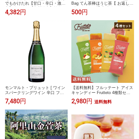
でもかけたれ【甘口・辛口・激
Bag てん茶棒ほうじ茶【 お返し
辛】(各200g )【九州限定】焼肉た
ギフト 500円 退職 小分け 贈り物
4,382円
500円
れ 坂上&指原のつぶれない店で紹
プレゼント おしゃれ かわいい お
介 福岡 お土産 博多玄風館 かけだ
茶パック ティーパック ティーバ
れ 焼肉 タレ 焼肉のたれ 万能 調味
ッグ お茶 日本茶 焙じ茶 ほうじ茶
料 手土産 ギフト プレゼント まと
茶 結婚祝い 引き出物 手土産 贈答
め買い
進物 職場 茶葉 クリスマス】
モンマルト・ブリュット [ ワイン
【送料無料】フルッテート アイス
スパークリングワイン 辛口 フラ
キャンディー Frutteto 4種類セッ
ンス シャンパーニュ ギフト 贈り
ト 4袋(1袋＝40g×5個) フルーツキ
7,480円
2,980円
送料無料
物 贈答品 プレゼント 手土産 おす
ャンディー ギフト 水不使用 砂糖
すめ 人気 記念日 御祝 お祝 御礼
不使用 添加物不使用 手土産 ピー
お礼 御中元 お中元 御歳暮 お歳暮
チ&マンゴー グァバ&ストロベリ
母の日 父の日 敬老の日 クリスマ
ー ピーチ＆ペアー アップル＆オ
ス ]
レンジ＆レモン Fd009