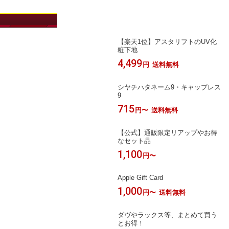
目玉アイテム
【楽天1位】アスタリフトのUV化
粧下地
4,499
円
送料無料
シヤチハタネーム9・キャップレス
9
715
円〜
送料無料
【公式】通販限定リアップやお得
なセット品
1,100
円〜
Apple Gift Card
1,000
円〜
送料無料
ダヴやラックス等、まとめて買う
とお得！