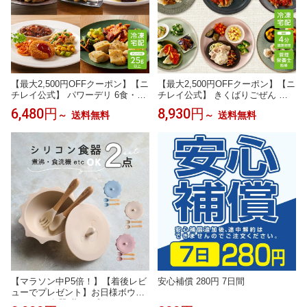
【最大2,500円OFFクーポン】【ニ
【最大2,500円OFFクーポン】【ニ
チレイ公式】 パワーデリ 6食・8
チレイ公式】 きくばりごぜん 和
食・10食セット 冷凍弁当 高たん
洋中 10食・12食・20食セット 冷
6,480円
8,930円
～
送料無料
～
送料無料
ぱく質 冷凍 お弁当 冷凍食品 お取
凍弁当 おかず セット 冷凍 弁当 冷
り寄せ おかず 一人暮らし お惣菜
凍食品 お弁当 お取り寄せ 一人暮
冷凍惣菜 宅配弁当 和食 洋食 中華
らし お惣菜 冷凍惣菜 宅配弁当 和
ニチレイフーズ 自宅療養 おいし
食 洋食 中華 ニチレイフーズ 自宅
い 美味しい リモートワーク
療養 おいしい 美味しい
【マラソン中P5倍！】【着後レビ
安心補償 280円 7日間
ューでプレゼント】お日様ボウル
シリコン 食器 蓋 スプーン フォー