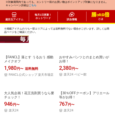
※対象期間内であっても、エントリー前のお買い物はポイントアップ対象になりません。
キャンペーン詳細は
こちら
毎月1日更新！
ホットワード
とは
超目玉アイテム
試合情報
※掲載アイテムのうち一部エリアによっては送料無料でない場合がございます。詳しくは商
品ページをご確認ください。
毎月更新！超目玉アイテム
【FANCL】落とす うるおう 感動
おやすみパンツとのまとめ買いが
メイクオフ
お得！
1,980
2,380
円〜
送料無料
円〜
楽天24 ベビー館
FANCL公式ショップ 楽天市場店
大人気企画！花王洗剤買うなら要
【30％OFFクーポン】アリエール
チェック！
等がお得！
946
767
円〜
円〜
楽天24
楽天24