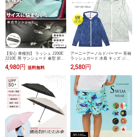
【安心 車種別】 ラッシュ J200E
アーニーアーノルドパーマー 長袖
J210E 用 サンシェード 傘型 折り
ラッシュガード 水着 キッズ ジュ
畳み式 トヨタ フロントサンシェ
ニア 140 150 160 ホワイト ネイビ
4,980円
2,580円
送料無料
ード カーシェード 簡単取付 日除
ー 793683 Arnie Arnold Palmer フ
け UVカット 遮光 遮熱 UVカット
ード付き 帽子 ジッパー ジップア
紫外線 遮蔽 汎用 取付簡単 キャン
ップ ファスナー UPF50+ UVカッ
プ 車中泊
ト 紫外線防止 日焼け防止 白 紺