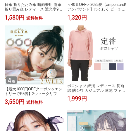
日傘 折りたたみ傘 晴雨兼用 雨傘
＜40％OFF＞2025夏【ampersand/
折り畳み傘 レディース 遮光率99.
アンパサンド】わくわく ビーチ
9％以上 軽量 折畳傘 UPF50+ 6本
ショート パンツ _UVカット 水着
1,580円
1,320円
送料無料
骨 UVカット 紫外線 遮熱 日焼け
≪80cm 90cm 100cm 110cm 120c
対策 女性 母の日 無地 おしゃれ シ
m 130cm 140cm≫子供服 キッズ
ンプル かわいい 熱中症対策 コン
男の子 男児 スイム 水着 トランク
パクト 男女兼用 メンズ スマホサ
ス パンツ ズボン アウトドア
イズ
ポロシャツ 綿混 レディース 長袖
【最大1000円OFFクーポン＆エン
綿 防シワ カジュアル 速乾 ファッ
トリーでP5倍】2ウィークリフレ
ション プレゼント UVカット 吸汗
1,999円
ア ベルタ シリコーン 4箱セット
速乾 女性用 ゆったり 無地 仕事 長
3,550円
送料無料
（1箱3枚）belta UVカット カラコ
袖ポロシャツ 長袖 畑仕事 農作業
ン 2week ナチュラル カラーコン
作業用
タクト 度あり 度なし カラコン 2
週間使い捨て refrear フロムアイズ