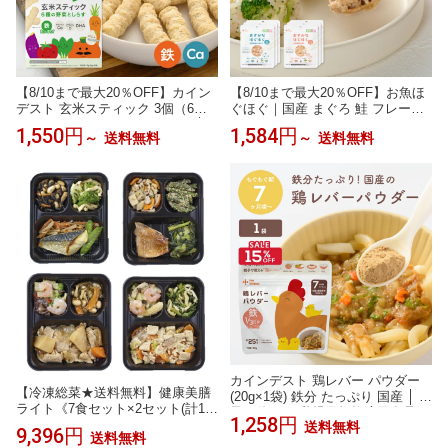
【8/10まで最大20％OFF】カイン
【8/10まで最大20％OFF】お魚ほ
デスト 玄米スティック 3個（6種
ぐほぐ｜国産 まぐろ 鮭 フレーク
の野菜としらす）7ヶ月頃から │ア
離乳食 ベビーフード 骨取り 手間
1,550円
1,584円
～
送料無料
～
送料無料
レルギー28品目不使用 おやつ │
なし ほぐし身 パウチ 常温保存 塩
玄米 鉄 カルシウム DHA 離乳食
抜き・油抜き不要 選べる6パウ
ベビーフード the kindest
チ・3パウチ
カインデスト 鶏レバー パウダー
【冷凍総菜★送料無料】健康美膳
(20g×1袋) 鉄分 たっぷり 国産 │ 親
ライト《7食セット×2セット(計14
子で使える 乳児用規格適用食品
1,258円
食セット)》武蔵野フーズ 介護食
送料無料
離乳食 ベビーフード 中期 7ヶ月 9
9,396円
送料無料
糖尿病食 冷凍食品 冷凍 弁当 総菜
ヶ月 鉄分 │ the kindest 鶏レバー