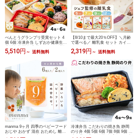
べんとうグランプリ受賞セット 4
【8/10まで最大20％OFF】＼月齢
個 6個 冷凍弁当 しずおか健康生活
で選べる／ 離乳食 セット カイン
応援弁当 駅弁 和風 アジアン 減塩
デスト the kindest ベビーフード (
5,510円
2,319円
～
送料無料
～
送料無料
栄養バランス のり弁 焼津 かつお
5ヶ月 ~/ 7ヶ月 ~/ 9ヶ月 ~ / 12ヶ
節 アスリート コンディショニン
月 ~) 国産 初期 中期 後期 完了期
グ 筋肉 低脂質 スポーツ 部活 管理
おかゆ 離乳食 野菜 魚 おやつ 出産
栄養士監修 沼津 レンチン 時短 送
祝い ギフト
料無料
manma 9ヶ月 四季のベビーフード
冷凍弁当 こだわりの焼き魚 静岡
おじや おかず 混在 おためし 離乳
のり弁 4個 5個 6個 7個 8個 9個 冷
食 ベビーフード 赤ちゃん 10ヶ月
凍 お取り寄せ 静岡 肉 高級のり弁