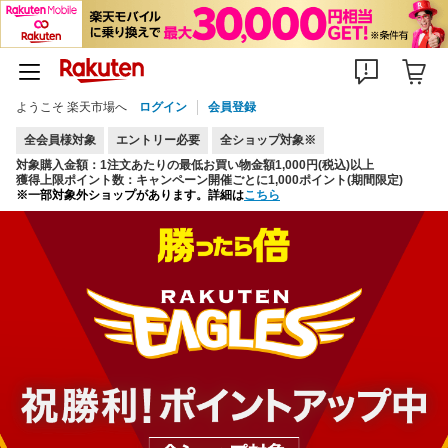
ようこそ 楽天市場へ
ログイン
会員登録
全会員様対象
エントリー必要
全ショップ対象※
対象購入金額：1注文あたりの最低お買い物金額1,000円(税込)以上
獲得上限ポイント数：キャンペーン開催ごとに1,000ポイント(期間限定)
※一部対象外ショップがあります。詳細は
こちら