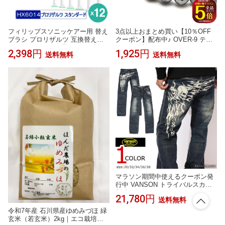
フィリップスソニッケアー用 替え
3点以上おまとめ買い【10％OFF
ブラシ プロリザルツ 互換替えブ
クーポン】配布中♪ OVER-9 テラ
ラシ HX6014 x 12本 スタンダード
ヘルツ ブレスレット トライアン
2,398円
1,925円
送料無料
送料無料
HX6012 HX6014/01 HX6018/01 電
グルカット 8mm テラ鉱石 公的機
動歯ブラシヘッド メール便送料無
関検査済み 本物 高純度99.9% 健
料
康 ジュエリー パワーストーン 天
然石 【メール便送料無料】
マラソン期間中使えるクーポン発
行中 VANSON トライバルスカル
刺繍 デニムパンツ SP-B-26 バン
21,780円
送料無料
ソン USED加工 ジーンズ
令和7年産 石川県産ゆめみづほ 緑
玄米（若玄米）2kg｜エコ栽培米