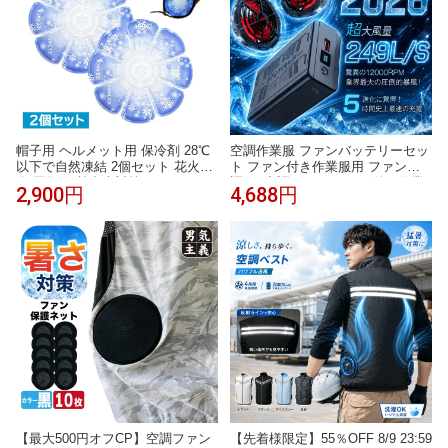
帽子用 ヘルメット用 保冷剤 28℃
空調作業服 ファンバッテリーセッ
以下で自然凍結 2個セット 花火大
ト ファン付き作業服用 ファン空
会 夏祭り 熱中症対策 ヘッドクー
調 服 空調ウェア ファン付き作業
2,900円
4,688円
ル アイスハット 自転車 スポーツ
着 作業服ファン 大風量 PSE認証
観戦 頭ひんやり 猛暑対策 持続冷
済み 充電器付き 長時間稼働 熱中
却 PCM素材 夏
症対策 屋外作業 工事現場
【最大500円オフCP】空調ファン
【先着様限定】55％OFF 8/9 23:59