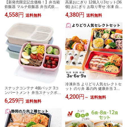
【新発売限定記念価格！】弁当箱
高菜おにぎり 12個入り3セット(36
炊飯器 マルチ炊飯器 弁当式炊飯
個) おにぎり お取り寄せ 冷凍 自然
器 炊飯器 大容量 おかずとお米同
解凍 冷凍おむすび 冷凍おにぎり
4,558円
4,380円
送料無料
送料無料
時料理 蒸し料理 炊き 温め2段式炊
おむすび 運動会 美味しい 冷凍弁
飯器 304ステンレス鋼 完全密封 蓋
当 ご飯 間食 弁当用 単身赴任 冷凍
付き レンジ対応 ランチボックス
食品 軽食 小さい 小腹 ひとくち 子
単身赴任 新生活 一人暮らし 通勤
供 夜食 手づくり 部活 ハイキング
2段式炊飯器 超高速弁当箱炊飯器
弁当 朝 ごはん 楽ちん 送料無料
冷凍弁当 よりどり人気セレクトセ
スナックコンテナ 4個パック 3コ
ット のり弁 幕の内 健康弁当 3個
ンパートメント 弁当スナックボッ
6個 9個 冷凍駅弁 焼津 かつお節
4,200円
～
送料無料
クス 再利用可能な食事準備ランチ
桜えび かき揚げ 和風 お取り寄せ
6,259円
送料無料
コンテナ 子供/大人向け 分割食品
静岡 沼津 定番 簡単 子供 レンチン
保存容器 学校/仕事/旅行用
肉 魚 ご飯付き 時短調理 送料無料