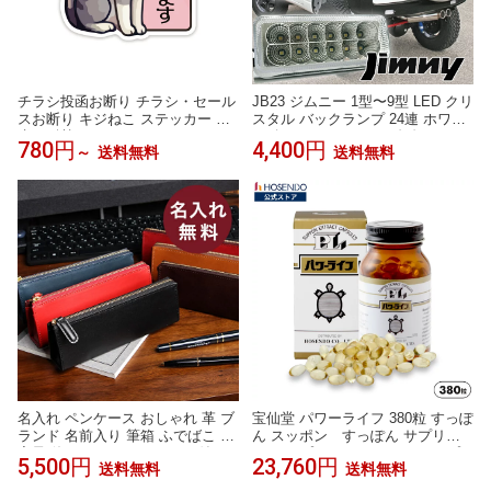
チラシ投函お断り チラシ・セール
JB23 ジムニー 1型〜9型 LED クリ
スお断り キジねこ ステッカー 防
スタル バックランプ 24連 ホワイ
水・耐熱 シール
ト 白 インナーメッキ 左右セット
780円
4,400円
～
送料無料
送料無料
バックライト 純正交換
名入れ ペンケース おしゃれ 革 ブ
宝仙堂 パワーライフ 380粒 すっぽ
ランド 名前入り 筆箱 ふでばこ 大
ん スッポン すっぽん サプリメ
容量 使いやすい ファスナー付き
ント サプリメント すっぽんサプ
5,500円
23,760円
送料無料
送料無料
RioL スリップオン 誕生日 退職祝
リ スッポンサプリ カプセル すっ
い 記念品 プレゼント 送別会 プチ
ぽん100％ 健康 美容 アミノ酸 コ