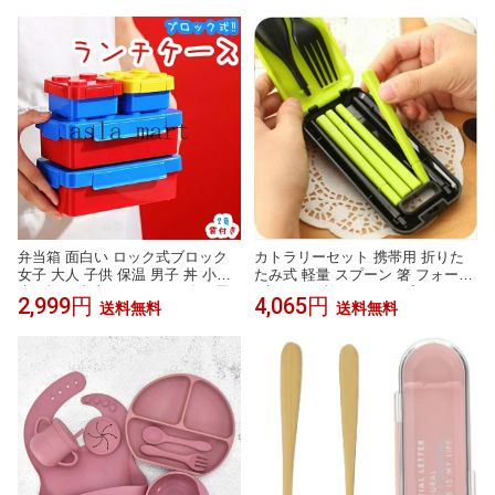
おかず 低カロリー 塩分調整
パウダー
弁当箱 面白い ロック式ブロック
カトラリーセット 携帯用 折りた
女子 大人 子供 保温 男子 丼 小学
たみ式 軽量 スプーン 箸 フォーク
生 1段 お弁当箱 おしゃれ 女の子
3点セット 旅行 キャンプ アウトド
2,999円
4,065円
送料無料
送料無料
男の子 かわいい 幼稚園 一段 二段
ア ソロキャンプ ランチ お弁当 ピ
大容量 弁当 ランチバッグ 大きめ
クニック シンプルデザイン ロー
小さめ プレゼント 持ち運び便利
ズレッド
身につける 収納便利 ピクニック
用 北欧 北欧風