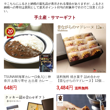
※こちらにふるさと納税の返礼品が表示される場合がありますが、ふるさと
納税への寄付は原則として楽天ポイント付与の対象外ですのでご注意くださ
い。
手土産・サマーギフト
TSUNAMI海軍カレー(1食入)｜神
送料無料 焼き菓子 詰め合わせ
奈川 お取り寄せ お土産 カレー グ
【昔ながらのマドレーヌ】12個セ
ルメ プレゼント 手土産 挨拶 お礼
ット ギフト箱お菓子 プレゼント
648円
3,484円
送料無料
お返し 帰省土産 カレー特集
ギフト 手土産 母の日 手土産 内祝
い 手作り 誕生日 贈り物 お見舞い
お祝いに 出産祝い お中元 お返し
御歳暮 入学祝い 入社祝い 日持ち1
週間以上 景品