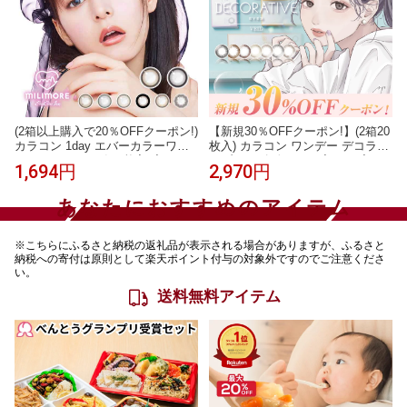
(2箱以上購入で20％OFFクーポン!)
【新規30％OFFクーポン!】(2箱20
カラコン 1day エバーカラーワン
枚入) カラコン ワンデー デコラテ
デーミリモア (1箱10枚入)度なし
ィブアイズヴェール 度あり 度な
1,694円
2,970円
度あり カラコン UVカット カラー
し UVカット 1day 1日交換 使い捨
コンタクト 14.2mm 摩擦レス 新木
て DECORATIVE EYES VEIL UV
あなたにおすすめのアイテム
優子
モイスト カラーコンタクトレンズ
14.1mm
※こちらにふるさと納税の返礼品が表示される場合がありますが、ふるさと
納税への寄付は原則として楽天ポイント付与の対象外ですのでご注意くださ
い。
送料無料アイテム