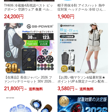
TH606 冷蔵服4高視認ベスト ビッ
帽子用保冷剤 アイスハット 熱中
グボーン 空調ウェア 春夏 ペルチ
症対策 ヘッドクール 冷却 ひんや
ェプレート付き ファン付き バッ
り 冷感マット ヘルメット アイス
24,200円
1,900円
テリー別売り
ヘッド 暑さ対策 ハット キャップ
自転車 バイク 通学 スポーツ アウ
トドア
【在庫品】長信ジャパン 2026 フ
【お買い物マラソン&猛暑対策★
ァンバッテリーセット 30V 2026
ポイントUP＆限定クーポン配布
最新 GB-POWER 空調 GB430PD
中】 空調ベスト 20000mAhバッテ
21,800円
3,580円
～
送料無料
～
送料無料
GFX GFXS 空調 作業服 (30V専用
リー フルセット 空調ウェア 空調
ファン＆バッテリーセット) 急速
作業服 空調 作業 服 モバイルバッ
充電 空調ウェア EFウェア 超大風
テリー付き ファンベスト 3段階強
量 作業着 釣り キャンプ 熱中症対
風 22h連続送風 エアコン服 UVカ
策 30v ファンバッテリーセット 冷
ット UPF 50+ 建設作業 アウトド
却 ゴルフ
ア