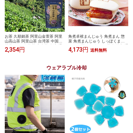
お茶 久順銘茶 阿里山金萱茶 阿里
角煮卓袱まんじゅう 角煮まん 惣
山高山茶 阿里山茶 台湾茶 中国茶
菜 角煮まんじゅう しっぽくまん
茶葉 80g（烏龍茶 高山茶 台湾 手
じゅう 豚まん 肉まん 長崎 特産 手
2,354円
4,173円
送料無料
土産）
土産 ふくみ屋
ウェアラブル冷却