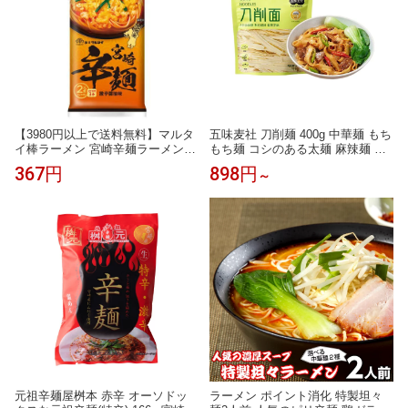
【3980円以上で送料無料】マルタ
五味麦社 刀削麺 400g 中華麺 もち
イ棒ラーメン 宮崎辛麺ラーメン
もち麺 コシのある太麺 麻辣麺 炒
激辛醤油味 (二人前) ノンフライ
め麺 スープ麺 業務用対応 半生麺
367円
898円
～
【九州限定】 お取り寄せ 贈り物
中華刀削麺 幅広麺 まぜ麺 スープ
宮崎土産 帰省 土産 お返し お土産
麺 家庭用
名物 ギフト プチギフト プレゼン
ト
元祖辛麺屋桝本 赤辛 オーソドッ
ラーメン ポイント消化 特製坦々