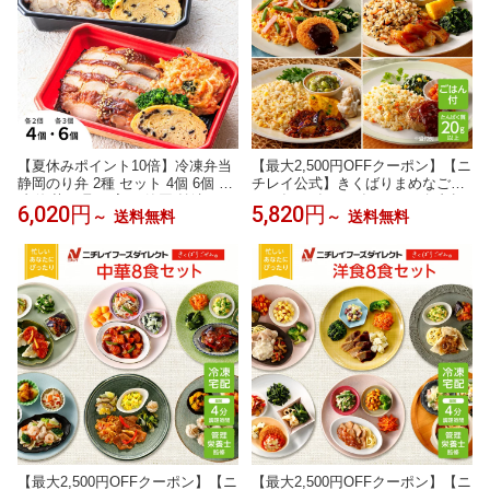
【夏休みポイント10倍】冷凍弁当
【最大2,500円OFFクーポン】【ニ
静岡のり弁 2種 セット 4個 6個 冷
チレイ公式】きくばりまめなごは
凍 海苔 お取り寄せ 静岡 焼津 かつ
ん 6食・8食・12食セット 冷凍弁
6,020円
5,820円
～
送料無料
～
送料無料
お節 沼津 高級のり弁 桜えび かき
当 ご飯付き たんぱく質 20g以上
揚げ 定番 簡単 子供 レンチン 肉
主菜 副菜 ワンプレート 弁当 冷凍
魚 鮭 西京焼き ご飯付き 時短調理
食品 冷凍惣菜 宅配弁当 一人暮ら
送料無料 駅弁屋
し おいしい リモートワーク ラン
チ 塩分 2.5g以下 カロリー 500kca
l以下
【最大2,500円OFFクーポン】【ニ
【最大2,500円OFFクーポン】【ニ