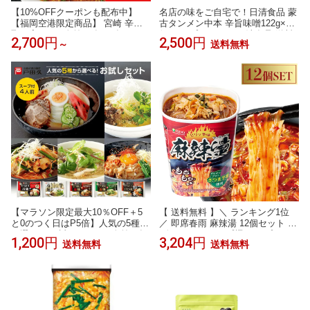
【10%OFFクーポンも配布中】
名店の味をご自宅で！日清食品 蒙
【福岡空港限定商品】 宮崎 辛麺
古タンメン中本 辛旨味噌122g×6
取り寄せ（ 1人前×5食/10食セッ
個 カップラーメン 日清食品 送料
2,700円
2,500円
～
送料無料
ト） カラメン からめん ラーメン
無料
中華 こんにゃく風 グルメ 福岡 お
取り寄せ セット 1人前 5人前 食品
ランチ 辛い 激辛 スープ 麺 博多
インスタント レシピ
【マラソン限定最大10％OFF＋5
【 送料無料 】＼ ランキング1位
と0のつく日はP5倍】人気の5種か
／ 即席春雨 麻辣湯 12個セット /
ら選べる お試しセット 4人前 2食
ヴィーガン カップ麺 カップラー
1,200円
3,204円
送料無料
送料無料
入 スープ付き 冷麺 ユッケジャン
メンセット マーラー マーラータ
カルビ ビビン麺 戸田久 公式 お中
ン 麻辣湯麺 ダイエット麺 痺辛 シ
元 タレ付き 麺 スープ 岩手 ご当地
ビ辛 旨辛 ラーメン 麻辣 さつまい
グルメ 人気 取り寄せ ご自宅用 本
も麺 激辛麺 香辛料 中国 グルテン
格 韓国
フリー 春雨 唐辛子