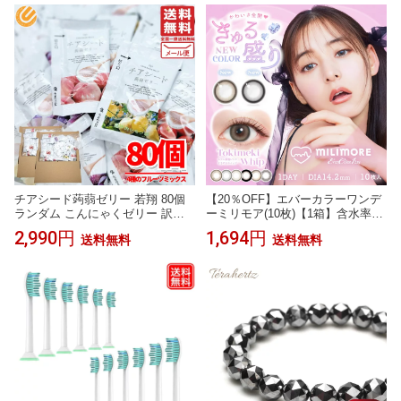
ギフト 男性 名前入れ ギフト あす
ラーゲン ビタミン ミネラル カル
楽
シウム男性 女性 自信 活力 健康食
品 【1日5粒 / 約2ヶ月】
チアシード蒟蒻ゼリー 若翔 80個
【20％OFF】エバーカラーワンデ
ランダム こんにゃくゼリー 訳あ
ーミリモア(10枚)【1箱】含水率6
り メール便 コストコ 通販 送料無
0％UVカット うるおい成分配合 E
2,990円
1,694円
送料無料
送料無料
料
verColor1day MILIMOR ナチュラ
ル パールベージュ おねだりパー
ル まどわせパール カラコン ワン
デー カラーコンタクト 度あり 1da
y よくばりシロップ