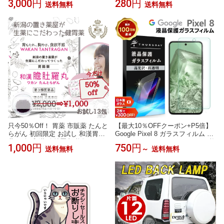
3,000円
280円
送料無料
送料無料
ク付き 離乳食 ひっくり返らない
吸盤付き 食器セット ベビー食器
子供 お皿 BPAフリー 出産祝い プ
レゼント
只今50％Off！ 胃薬 市販薬 たんと
【最大10％OFFクーポン+P5倍】
らがん 初回限定 お試し 和漢胃腸
Google Pixel 8 ガラスフィルム ガ
薬 13包 和漢 膽肚羅丸 熊胆 コウ
ラス フィルム スマホフィルム 1枚
1,000円
750円
送料無料
～
送料無料
ジン入り 胃腸薬 漢方的処方 効果
強化ガラス 液晶保護 飛散防止 硬
胃弱 胃もたれ 胸やけ 消化不良 食
度9H スマホ 画面保護 保護フィル
欲不振 二日酔い 飲み過ぎ 食べ過
ム 液晶 保護 グーグル ピクセル 8
ぎ 【第3類医薬品】 P2 TOP-1 ジ
pixel8 docomo ドコモ SoftBank ソ
ャンルセール
フトバンク au SIMフリー