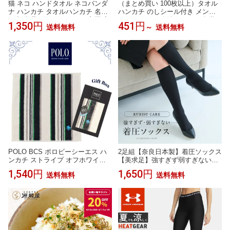
猫 ネコ ハンドタオル ネコバンダ
（まとめ買い 100枚以上）タオル
ナ ハンカチ タオルハンカチ 名入
ハンカチ のしシール付き メンズ
れ 記念品 アニバーサリー 入園 入
ハンドタオル 今治タオル 個包装
1,350円
451円
送料無料
～
送料無料
学 卒園 卒業 入学祝い 還暦 卒業祝
ギフト まとめ買い 22.5×23cm レ
誕生日 クリスマス ネコ好き 雑貨
ディース ギフト お配り ご挨拶 退
かわいい グッズ プレゼント ギフ
職 Tps-152-100set-nosi［タバラッ
ト
ト］
POLO BCS ポロビーシーエス ハ
2足組【奈良日本製】着圧ソックス
ンカチ ストライプ オフホワイト 2
【美求足】強すぎず弱すぎないか
5cm あぶらとり 抗菌防臭 タオル
ら、丁度いい♪毎日履いて美脚をG
1,540円
1,650円
送料無料
送料無料
ハンカチ ハンドタオル ギフトボ
ET♪【クロネコDM便限定】ポイン
ックス入り メンズ 紳士 ブランド
ト消化 ビキュット 着圧 タイツ
ギフト プレゼント 男性 人気 おし
ゃれ ラッピング対応 誕生日 お礼
お返し お祝い 贈答品 ノベルティ