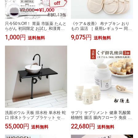
只今50％Off！ 胃薬 市販薬 たんと
《ケア＆改善》 布ナプキン おり
らがん 初回限定 お試し 和漢胃腸
もの 温活 ［ 昼用レギュラー 同色
薬 13包 和漢 膽肚羅丸 熊胆 コウ
4枚 セット メイドインアース ］
1,000円
9,075円
送料無料
送料無料
ジン入り 胃腸薬 漢方的処方 効果
日本製 オーガニックコットン 10
胃弱 胃もたれ 胸やけ 消化不良 食
0% オーガニック おりものシート
欲不振 二日酔い 飲み過ぎ 食べ過
フェムケア 冷え対策 羽付き ホル
ぎ 【第3類医薬品】 P2 TOP-1 ジ
ダー 軽い日 昼用 多い日 尿もれ 失
ャンルセール
禁 生理 ライナー お試し ギフト
洗面ボウル 天板 排水栓 単水栓 蛇
サプリ サプリメント 健康 乳酸菌
口 排水トラップ ブラケット セッ
植物性 腸活 腸内フローラ 免疫 善
ト おしゃれ かわいい 陶器 手洗い
玉 エイジングケア 肌 生活習慣
55,000円
22,680円
送料無料
送料無料
鉢 ベッセル 壁付け 交換 リフォー
【くず餅乳酸菌 カプセル90粒×3瓶
ム diy 大きい 大きめ 木 おすすめ
約3カ月分】
トイレ 賃貸 店舗 販売 白 黒 オー