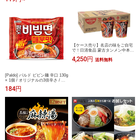
いめん 宋家の冷麺 宋家冷麺 宋家
ビビン麺 宮殿冷麺
【ケース売り】名店の味をご自宅
で！日清食品 蒙古タンメン中本
辛旨味噌122g×12個 カップラーメ
4,250円
送料無料
ン 日清食品 送料無料
[Paldo] パルド ビビン麺 辛口 130g
× 1個 / オリジナルの3倍辛さ / 韓
国ラーメン / 韓国食品 / メウン /
184円
韓国ビビン麺 / 八道ラーメン