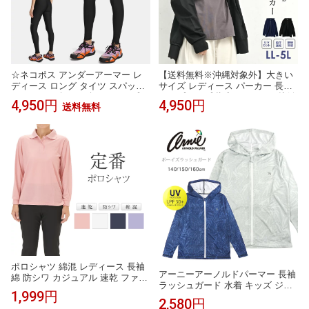
☆ネコポス アンダーアーマー レ
【送料無料※沖縄対象外】大きい
ディース ロング タイツ スパッツ
サイズ レディース パーカー 長袖
UA ヒートギア レギンス コンプレ
ジップアップ 指穴 UVカット 接触
4,950円
4,950円
送料無料
ッション ベースレイヤー 吸汗速
冷感 吸汗速乾 羽織り トップス U
乾 伸縮性 ドライ ストレッチ 防臭
VSS LL/3L/4L/5L ゆったりサイズ
UVカット トレーニング ランニン
ぽっちゃり女子 プラスサイズ
グ ジム フィットネス ヨガ UNDE
R ARMOUR 6010002
ポロシャツ 綿混 レディース 長袖
アーニーアーノルドパーマー 長袖
綿 防シワ カジュアル 速乾 ファッ
ラッシュガード 水着 キッズ ジュ
ション プレゼント UVカット 吸汗
1,999円
ニア 140 150 160 ホワイト ネイビ
速乾 女性用 ゆったり 無地 仕事 長
2,580円
ー 793683 Arnie Arnold Palmer フ