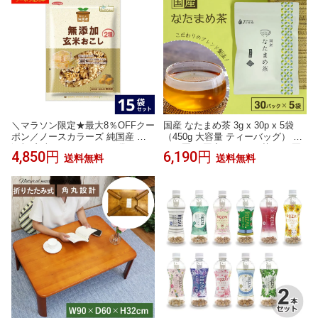
＼マラソン限定★最大8％OFFクー
国産 なたまめ茶 3g x 30p x 5袋
ポン／ノースカラーズ 純国産 無
（450g 大容量 ティーバッグ） ほ
添加 玄米おこし 90g × 15袋 セッ
んぢ園 ＜国産 なたまめ茶 なた豆
4,850円
6,190円
送料無料
送料無料
ト 送料無料 無添加 国産 ギフト
茶 刀豆茶 ナタマメ茶 赤なた豆茶
赤なたまめ茶 白なた豆茶 ブレン
ド ノンカフェイン なたまめ茶テ
ィーバッグ 国産なたまめ茶＞送料
無料／セ／