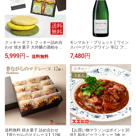
クッキー ギフト クッキー詰め合
モンマルト・ブリュット [ ワイン
わせ 焼き菓子 大吟醸の酒粕を使
スパークリングワイン 辛口 フラ
った和風アメリカンクッキー 食べ
ンス シャンパーニュ ギフト 贈り
5,999円
7,480円
～
送料無料
物 スイーツ 洋菓子 お礼 お返し プ
物 贈答品 プレゼント 手土産 おす
レゼント ギフト 早割 手土産 男性
すめ 人気 記念日 御祝 お祝 御礼
花以外 内祝い 女性 誕生日 お祝い
お礼 御中元 お中元 御歳暮 お歳暮
美味しいクッキー
母の日 父の日 敬老の日 クリスマ
ス ]
送料無料 焼き菓子 詰め合わせ
【お買い物マラソンはポイント10
【昔ながらのマドレーヌ】12個セ
倍】和牛ビーフシチュー 3食 セッ