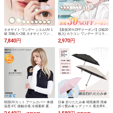
ネオサイト ワンデー シエルUV 1
【新規30％OFFクーポン!】(2箱20
箱 30枚入×2箱 ネオサイトワンデ
枚入) カラコン ワンデー デコラテ
ー シエル UV 1day 30枚 5枚 カラ
ィブアイズヴェール 度あり 度な
7,840円
2,970円
コン DIA14.2 BC8.6 含水率42.5 U
し UVカット 1day 1日交換 使い捨
Vカット 高含水ではない うるおい
て DECORATIVE EYES VEIL UV
非球面設計 ラップイン構造 色素
モイスト カラーコンタクトレンズ
が触れにくい 自然な発色 ナチュ
14.1mm
盛り ちゅるん 透明感 ぼかしフチ
裸眼風
韓国UVカット アームカバー 体感
日傘 折りたたみ傘 晴雨兼用 雨傘
温度-6℃ 接触冷感 冷感素材 夏用
折り畳み傘 レディース 遮光率99.
クール ゴルフ テニス スポーツ 日
9％以上 軽量 折畳傘 UPF50+ 6本