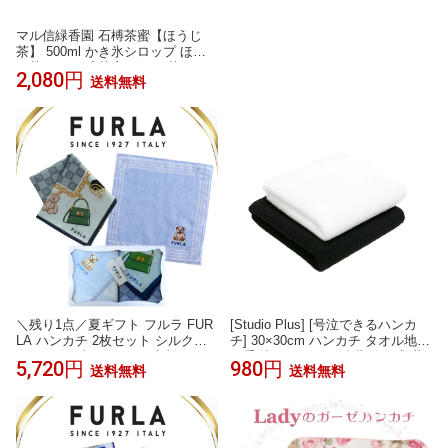
マル信緑香園 石榑茶蜜【ほうじ
茶】 500ml かき氷シロップ ほう
じ茶シロップ 茶蜜 ほうじ茶ラテ
2,080円
送料無料
牛乳割り アイス・コーヒーゼリー
に 保存料・着色料・香料不使用
＼残り1点／夏ギフト フルラ FUR
[Studio Plus] [号泣できるハンカ
LA ハンカチ 2枚セット シルク混
チ] 30×30cm ハンカチ タオル地
ハンカチ ブルー 58cm 大判 タオ
厚手 泣くシーンで活躍 結婚式 葬
5,720円
980円
送料無料
送料無料
ルハンカチ ブルー 23cm 高級 海
式 冠婚葬祭 入園式 卒園式 入学式
外 イタリア レディース ブランド
卒業式
ギフト プレゼント 女性 人気 おし
ゃれ フェミニン スタイリッシュ
ラッピング対応 誕生日 お礼 お返