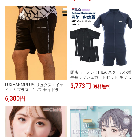
袖ポロシャツ 長袖 畑仕事 農作業
ード付き 帽子 ジッパー ジップア
作業用
ップ ファスナー UPF50+ UVカッ
ト 紫外線防止 日焼け防止 白 紺
閉店セーノレ！FILA スクール水着
半袖ラッシュガードセット キッズ
ジュニア 子供用 女の子 UVカット
3,773円
LUXEAKMPLUS リュクスエイケ
送料無料
イエムプラス ゴルフ サイドライ
ンショーツ 撥水 UVカット メンズ
6,380円
おしゃれ かっこいい ブランド ゴ
ルフウェア スポーツウェア GOLF