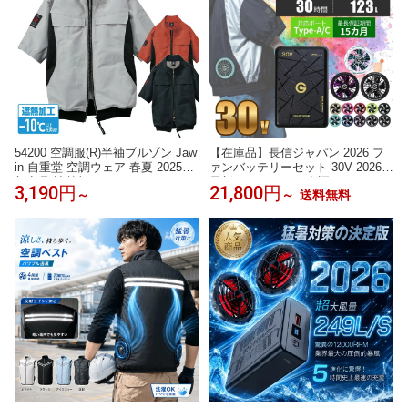
54200 空調服(R)半袖ブルゾン Jaw
【在庫品】長信ジャパン 2026 フ
in 自重堂 空調ウェア 春夏 2025年
ァンバッテリーセット 30V 2026
新商品 遮熱加工 サイドファン
最新 GB-POWER 空調 GB430PD
3,190円
21,800円
～
～
送料無料
GFX GFXS 空調 作業服 (30V専用
ファン＆バッテリーセット) 急速
充電 空調ウェア EFウェア 超大風
量 作業着 釣り キャンプ 熱中症対
策 30v ファンバッテリーセット 冷
却 ゴルフ