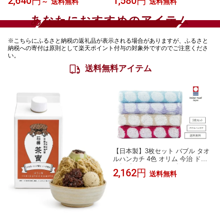
2,640円
1,580円
～
送料無料
送料無料
焼け防止 紫外線対策 吸汗速乾 GO
骨 UVカット 紫外線 遮熱 日焼け
LF プロゴルファー ゴルフ女子 女
対策 女性 母の日 無地 おしゃれ シ
あなたにおすすめのアイテム
性 男性 手の甲 レディース アーム
ンプル かわいい 熱中症対策 コン
ウォーマー
パクト 男女兼用 メンズ スマホサ
イズ
※こちらにふるさと納税の返礼品が表示される場合がありますが、ふるさと
納税への寄付は原則として楽天ポイント付与の対象外ですのでご注意くださ
い。
送料無料アイテム
【日本製】3枚セット バブル タオ
ルハンカチ 4色 オリム 今治 ドッ
ト柄 水玉 ジャガード織り タオル
2,162円
送料無料
たおる ハンカチ はんかち コンパ
クト 綿 コットン ふんわり やわら
かい 可愛い お洒落 女性 男性 子供
レディース メンズ おでかけ 敬老
の日 父の日 母の日 ギフト