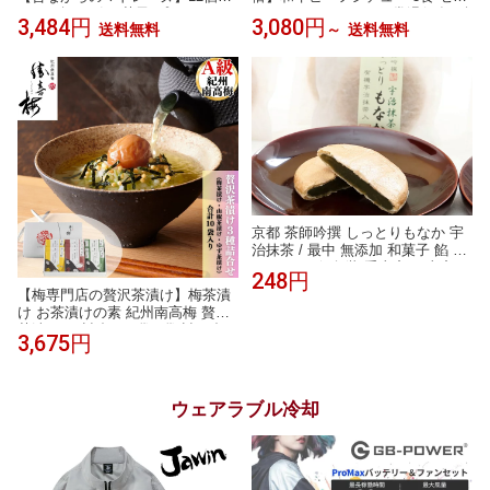
ット ギフト箱お菓子 プレゼント
ト スエヒロ レトルト 常温保存 ギ
3,484円
3,080円
送料無料
～
送料無料
ギフト 手土産 母の日 手土産 内祝
フト 贈り物 お礼 高級 牛肉 惣菜
い 手作り 誕生日 贈り物 お見舞い
湯せん レンジ 食品 おいしい 老舗
お祝いに 出産祝い お中元 お返し
お試し 詰め合わせ 保存食 お返し
御歳暮 入学祝い 入社祝い 日持ち1
手土産 グルメ
週間以上 景品
京都 茶師吟撰 しっとりもなか 宇
治抹茶 / 最中 無添加 和菓子 餡 あ
んこ あん 個包装 手土産 お土産 お
248円
取り寄せ /
【梅専門店の贅沢茶漬け】梅茶漬
け お茶漬けの素 紀州南高梅 贅沢
茶漬け3種詰合せ 4袋 3袋 詰め合わ
3,675円
せ 食べ比べ お茶漬け 高級 ご飯の
お供 食べ物 グルメ ギフト 内祝い
お取り寄せ お夜食 手土産 勝喜梅
しょうきばい
ウェアラブル冷却