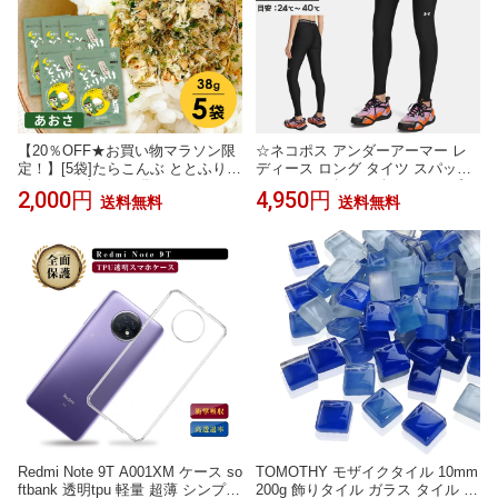
【20％OFF★お買い物マラソン限
☆ネコポス アンダーアーマー レ
定！】[5袋]たらこんぶ ととふりか
ディース ロング タイツ スパッツ
け あおさ味 38g×5袋セット めし
UA ヒートギア レギンス コンプレ
2,000円
4,950円
送料無料
送料無料
こん【食卓応援セール】
ッション ベースレイヤー 吸汗速
乾 伸縮性 ドライ ストレッチ 防臭
UVカット トレーニング ランニン
グ ジム フィットネス ヨガ UNDE
R ARMOUR 6010002
Redmi Note 9T A001XM ケース so
TOMOTHY モザイクタイル 10mm
ftbank 透明tpu 軽量 超薄 シンプル
200g 飾りタイル ガラス タイル ハ