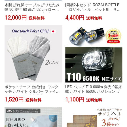
木製 折れ脚 テーブル 折りたたみ
[同柄2本セット] ROZAI BOTTLE
幅 90 奥行 60 高さ 32 cm ローテ
ロザイボトル ペット用 サプ
ーブル 折れあし テーブル 折たた
リメントウォーターボトル 450m
12,000円
4,400円
送料無料
送料無料
み テーブル 折脚 テーブル 折あし
L用 ボトルのみ水道水を入れて2
長方形 つくえ 折れ足 机 折足 ちゃ
時間置くだけ ミネラル補給
ぶ台 おれあし 座卓 おりたたみ セ
犬 猫 かわいい オシャレ か
ンターテーブル 折り畳み 折畳み
っこいい 飲み水 ペット用水
折り畳 折畳 テーブル 木製 丈夫
日本製 ギフト プレゼント 変
わり種
ポケットチーフ 台紙付き ワンタ
LED バルブ T10 600lm 爆光 9基搭
ッチ ホワイト シルバー ファイブ
載 ホワイト 6500k ポジションラ
ピークス 結婚式 披露宴 パーティ
ンプ T10バルブ T10ポジションラ
1,520円
1,100円
送料無料
送料無料
ー
ンプ 爆光LED T10LEDバルブ LED
ヘットライト t10ライセンスラン
プ ライセンスランプ ルームラン
プ 車検対応 ホワイト 白 ウェッジ
球 無極性 2個 LED車内灯 LEDル
ームランプT10