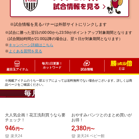
※試合情報を見るバナーは外部サイトにリンクします
※試合に勝った翌日の00:00から23:59がポイントアップ対象期間となります
（試合開始時間が21:00以降の場合は、翌々日が対象期間となります）
※
キャンペーン詳細はこちら
※
よくある質問を見る
毎月1日更新！
ホットワード
とは
超目玉アイテム
試合情報
※掲載アイテムのうち一部エリアによっては送料無料でない場合がございます。詳しくは商
品ページをご確認ください。
毎月更新！超目玉アイテム
大人気企画！花王洗剤買うなら要
おやすみパンツとのまとめ買いが
チェック！
お得！
946
2,380
円〜
円〜
楽天24
楽天24 ベビー館