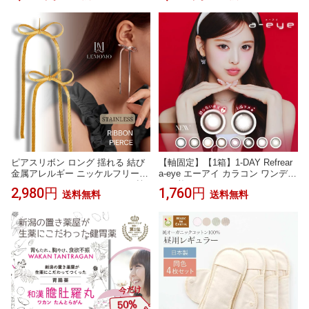
ト ドアプレート 二層板 アクリル
製 サイン 標識 案内板 sign-p0025
ピアスリボン ロング 揺れる 結び
【軸固定】【1箱】1-DAY Refrear
金属アレルギー ニッケルフリー
a-eye エーアイ カラコン ワンデー
おしゃれ レディース インスタ 韓
（10枚）BANG JEE MIN（バン・
2,980円
1,760円
送料無料
送料無料
国 人気 トレンド 大人
ジミン） モデルカラコン シリコ
ーンハイドロゲル素材 含水率47％
Wモイスチャー サンドイッチ構造
安心の医療機器承認番号 30200BZ
X00117000