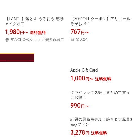
【FANCL】落とす うるおう 感動
【30％OFFクーポン】アリエール
メイクオフ
等がお得！
1,980
767
円〜
送料無料
円〜
楽天24
FANCL公式ショップ 楽天市場店
目玉アイテム
Apple Gift Card
1,000
円〜
送料無料
ダヴやラックス等、まとめて買う
とお得！
990
円〜
話題の最新モデル！静音＆大風量3
wayファン
3,278
円
送料無料