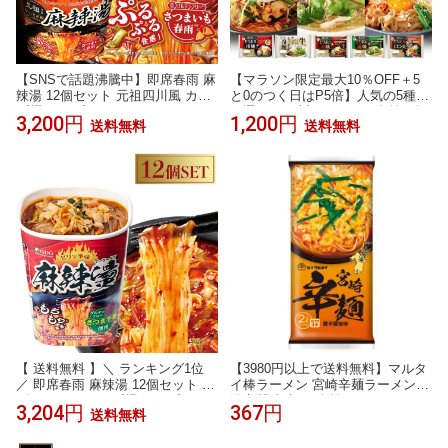
【SNSで話題沸騰中】即席春雨 麻
【マラソン限定最大10％OFF＋5
辣湯 12個セット 元祖四川風 カッ
と0のつく日はP5倍】人気の5種か
プ麺 カップラーメンセット マー
ら選べる お試しセット 4人前 2食
3,200円
1,200円
送料無料
送料無料
ラー マーラータン CICILIFE 麻辣
入 スープ付き 冷麺 ユッケジャン
湯麺 ダイエット麺 痺辛 シビ辛 旨
カルビ ビビン麺 戸田久 公式 お中
辛 ラーメン 麻辣 さつまいも麺 激
元 タレ付き 麺 スープ 岩手 ご当地
辛麺 香辛料 中国 グルテンフリー
グルメ 人気 取り寄せ ご自宅用 本
春雨 もちもち食感 唐辛子
格 韓国
【 送料無料 】＼ ランキング1位
【3980円以上で送料無料】マルタ
／ 即席春雨 麻辣湯 12個セット /
イ棒ラーメン 宮崎辛麺ラーメン
ヴィーガン カップ麺 カップラー
激辛醤油味 (二人前) ノンフライ
3,204円
367円
送料無料
メンセット マーラー マーラータ
【九州限定】 お取り寄せ 贈り物
ン 麻辣湯麺 ダイエット麺 痺辛 シ
宮崎土産 帰省 土産 お返し お土産