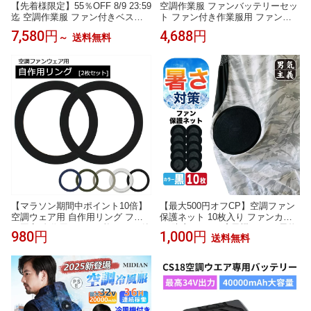
【先着様限定】55％OFF 8/9 23:59
空調作業服 ファンバッテリーセッ
迄 空調作業服 ファン付きベスト
ト ファン付き作業服用 ファン空
空調ベスト 2024新設計 4段階風量
調 服 空調ウェア ファン付き作業
7,580円
4,688円
～
送料無料
20000mAh大容量バッテリー ファ
着 作業服ファン 大風量 PSE認証
ン付きベスト メンズ 空調ウェア
済み 充電器付き 長時間稼働 熱中
ファン付き作業服 超軽量 大風量 9
症対策 屋外作業 工事現場
枚ファン UPF50+熱中症対策ブル
ー〜ブラック
【マラソン期間中ポイント10倍】
【最大500円オフCP】空調ファン
空調ウェア用 自作用リング ファ
保護ネット 10枚入り ファンカバ
ン固定 自作用パーツ 2枚セット 簡
ー 防塵 ネット 扇風機カバー 異物
980円
1,000円
送料無料
単取り付け 穴径調整 落下防止 補
混入防止 ほこり 落ち葉 侵入防止
強 空調式ウェア 装着リング ファ
作業服 空調ウェア アクセサリー P
ン用 アイロン不要 縫い付け不要
AX-ASIAN 508 酷暑
穴を開けて挟むだけ 簡単 自作 空
調作業服 作業着 DIY リング リメ
イク