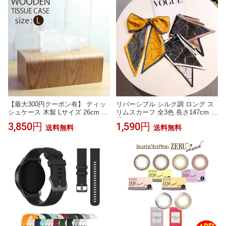
バーフロー無し サイズ 幅 750 奥
行き 350 高さ 【VIN-21】
【最大300円クーポン有】 ティッ
リバーシブル シルク調 ロング ス
シュケース 木製 Lサイズ 26cm テ
リムスカーフ 全3色 長さ147cm 二
ィッシュボックス おしゃれ ティ
重仕立て 柄プリント 細長め アレ
3,850円
1,590円
送料無料
送料無料
ッシュペーパーボックス ペーパー
ンジ バッグスカーフ リボン 上品
タオル ハンドペーパー ティッシ
バッグに結ぶ ヘア結び 腕用巻き
ュカバー 収納 木目 横置き 北欧 生
おしゃれ かっこいい レディース
活雑貨 リビング 飲食店 ホテル 送
母の日 誕生日プレゼント 敬老の
料無料
日 プレゼント 普段使い