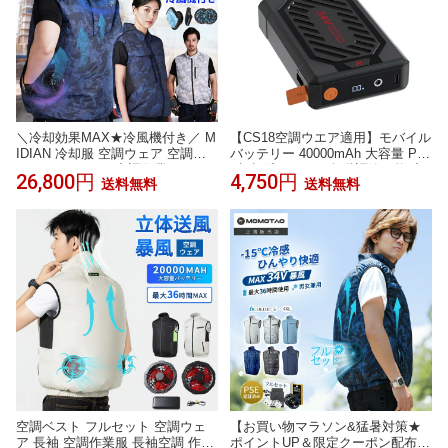
＼冷却効果MAX★冷風機付き／ M
【CS18空調ウエア適用】モバイル
IDIAN 冷却服 空調ウェア 空調ベ
バッテリー 40000mAh 大容量 PS
スト フルセット 空調作業服 ファ
E認証済み 34V 4段階調節可能 空
26,800円
4,750円
送料無料
送料無料
ン付き 作業着 業界最強32V 扇風
調ウェア用 バッテリー おすすめ
服 20000mAh モバイルバッテリー
送料無料
付き ファンベスト 5段階 36h連続
エアコン服 薄型 UVカット 建設
倉庫作業 外仕事 猛暑対策 男女兼
用
空調ベスト フルセット 空調ウェ
【お買い物マラソン&猛暑対策★
ア 長袖 空調作業服 長袖空調 作業
ポイントUP＆限定クーポン配布