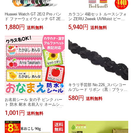
Huawei Watch GT 2E/2 Pro バン
カラコン 4箱セット ルースシフォ
ド ファーウェイウォッチ GT 2E
ン ZERU.2week UVMoist ビーハ
時計バンド 22mm 交換ベルト お
ートビー ゼル 2week 2週間交換
1,880円
5,940円
送料無料
送料無料
すすめ シリコン ファーウェイウ
度あり 度なし 1箱6枚入 ツーウィ
ォッチ GT 2E
ーク コンタクトレンズ 2ウィーク
ZERU RuthChiffon UVM BeeHeart
B
キラリ手芸部 No.226_スパンコー
ルブレード リボン（黒：ブラッ
ク）_幅1.3cm×長さ3m巻き【1311
580円
送料無料
18ブレード リボン】（手芸用）
お名前シール 女の子 ピンク ハー
シークイン Sequin 推し活
ト 防水 耐水 名前入り ネームシー
ル おなまえシール レンジ 食洗機
1,001円
送料無料
プレゼント 送料無料 PR入園 入学
キャラクター お祝い 名入れ ロー
マ字 ひらがな 漢字 小学校 幼稚園
保育園 楽天 子供 キッズ 撥水 はっ
水 おなまえシール