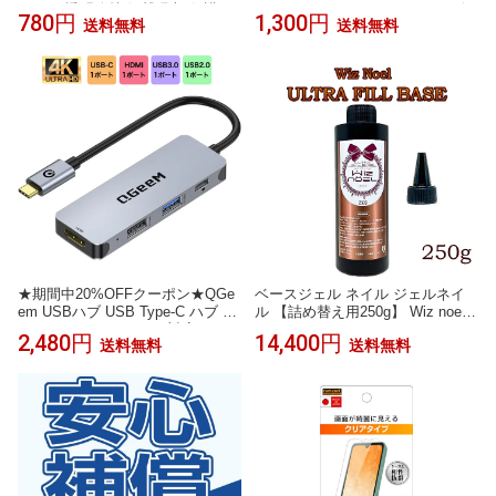
クリア 透明維持 衝撃吸収 保護カ
ンドメイド タイルクラフト モザ
780円
1,300円
送料無料
送料無料
バー 全面保護 変形しにくい 高品
イクグラス 夏休み 工作 1cm ピン
質 耐衝撃 擦り傷防止 防水防滴 汚
クミックス
れ防止 四隅保護 TPU素材 ゆうパ
ケット 送料無料
★期間中20%OFFクーポン★QGe
ベースジェル ネイル ジェルネイ
em USBハブ USB Type-C ハブ 4in
ル 【詰め替え用250g】 Wiz noel
1 HDMI 4K USB3.0 PD対応 100W
ULTRA FILL BASE ソークオフジ
2,480円
14,400円
送料無料
送料無料
変換 アダプタ USB-C ハブ ノート
ェル ソフトジェル ベース 長持ち
パソコン ノートPC MacBook PC
ウルトラフィルベース フィルイン
ChromeBook Pixel iPad Pro スマ
業務用 詰め替え 大量 お得 まとめ
ホ Android Mac USB-C モニター
買い
ディスプレイ