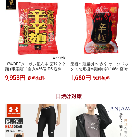
ビ辛 旨辛 ラーメン 麻辣 さつまい
名物 ギフト プチギフト プレゼン
も麺 激辛麺 香辛料 中国 グルテン
ト
フリー 春雨 唐辛子
10%OFFクーポン配布中 宮崎辛辛
元祖辛麺屋桝本 赤辛 オーソドッ
麺 (即席麺) 1食入×36個 R5 送料無
クスな元祖辛麺(特辛) 166g 宮崎
料 メーカー直送 代引き・期日指
辛麺 ご当地 こんにゃく麺 ソウル
9,958円
1,680円
送料無料
送料無料
定・ギフト包装・注文後のキャン
フード から麺 かやく付き 袋麺 う
セル・返品不可 納品遅れやキャン
ま辛 激辛 グルメ バナナマンのせ
セルが発生
っかくグルメ
日焼け対策