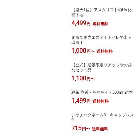
【楽天1位】アスタリフトのUV化
粧下地
4,499
円
送料無料
まるで腸内エステ！トイレで出る
出る！
1,000
円〜
送料無料
【公式】通販限定リアップやお得
なセット品
1,100
円〜
緑茶 彩茶 - あやちゃ - 500ml 24本
1,499
円
送料無料
シヤチハタネーム9・キャップレス
9
715
円〜
送料無料