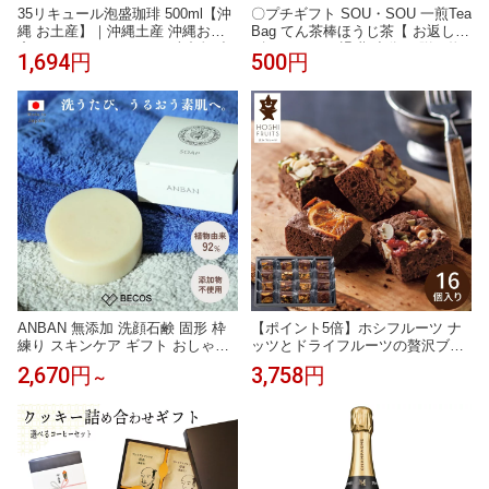
35リキュール泡盛珈琲 500ml【沖
〇プチギフト SOU・SOU 一煎Tea
縄 お土産】｜沖縄土産 沖縄お土
Bag てん茶棒ほうじ茶【 お返し
産 リキュール コーヒー 南都酒造
ギフト 500円 退職 小分け 贈り物
1,694円
500円
所 沖縄食品 帰省土産 お取り寄せ
プレゼント おしゃれ かわいい お
手土産 贈り物 ギフト
茶パック ティーパック ティーバ
ッグ お茶 日本茶 焙じ茶 ほうじ茶
茶 結婚祝い 引き出物 手土産 贈答
進物 職場 茶葉 クリスマス】
ANBAN 無添加 洗顔石鹸 固形 枠
【ポイント5倍】ホシフルーツ ナ
練り スキンケア ギフト おしゃれ
ッツとドライフルーツの贅沢ブラ
高級 和漢エキス | 75g コールドプ
ウニー 16個 HFNB-16 ギフト プレ
2,670円
3,758円
～
ロセス製法 日本製 国産 職人 京LO
ゼント お返し 常温 手土産 お菓子
CO | 海外 手土産 乾燥肌 敏感肌 普
洋菓子 焼き菓子 お取り寄せ 内祝
通肌 フェイシャルソープ | 結婚祝
い スイーツ お返し 日持ち お中元
い 退職祝い 出産祝い 結婚式 プチ
御中元 夏ギフト 暑中見舞い 残暑
ギフト 誕生日プレゼント
見舞い