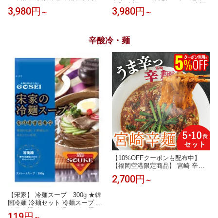
服 20000mAhバッテリー モバイル
中】 空調ベスト フルセット 空調
3,980円
3,980円
～
～
バッテリー付き ファンベスト 空
ウェア 20000mAh大容量 34Vバッ
調扇風服 3段階強風 36h連続送風
テリー 超高出力 風量整可能 空調
エアコン服 UVカット UPF 50+ 建
作業服 半袖 ファンバッテリーセ
設作業 アウトドア 父の日
ット 空調扇風服 ファン付きUPF5
辛酸冷・麺
0+ 通気 速乾 夏 空調 服 ファンバ
ッテリー
【10%OFFクーポンも配布中】
【福岡空港限定商品】 宮崎 辛麺
取り寄せ（ 1人前×5食/10食セッ
2,700円
～
ト） カラメン からめん ラーメン
中華 こんにゃく風 グルメ 福岡 お
【宋家】 冷麺スープ 300g ★韓
取り寄せ セット 1人前 5人前 食品
国冷麺 冷麺セット 冷麺スープ 業
ランチ 辛い 激辛 スープ 麺 博多
務用冷麺 冷やし冷麺 ビビン麺 れ
インスタント レシピ
119円
～