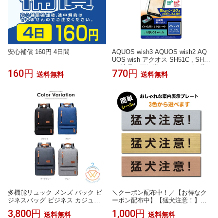
安心補償 160円 4日間
AQUOS wish3 AQUOS wish2 AQ
UOS wish アクオス SH51C , SHG
06 液晶画面保護フィルム 光沢 指
160円
770円
送料無料
送料無料
紋防止 抗菌 抗ウイルス 保護 フィ
ルム クリア SIAA適合 イングレム
多機能リュック メンズ バック ビ
＼クーポン配布中！／【お得なク
ジネスバッグ ビジネス カジュア
ーポン配布中】【猛犬注意！】W1
ル 大容量 リュックサック バッグ
60mm×H40mm 長方形 ゴールド
3,800円
1,000円
送料無料
送料無料
鞄 PCバッグ パソコン
シルバー ブロンズ サインプレー