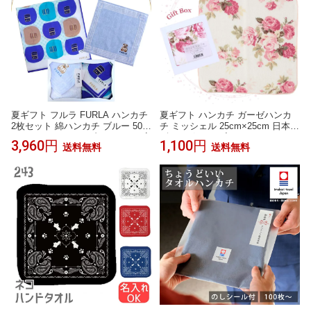
し お祝い
夏ギフト フルラ FURLA ハンカチ
夏ギフト ハンカチ ガーゼハンカ
2枚セット 綿ハンカチ ブルー 50c
チ ミッシェル 25cm×25cm 日本製
m タオルハンカチ ブルー 23cm 高
ギフトボックス入り レディース
3,960円
1,100円
送料無料
送料無料
級 海外 イタリア レディース ブラ
ギフト プレゼント 女性 赤ちゃん
ンド ギフト プレゼント 女性 人気
ベビー おしゃれ 人気 誕生日 お礼
おしゃれ かわいい フェミニン ス
お返し お祝い ノベルティ 贈答品
タイリッシュ ラッピング対応 誕
敬老の日 タオルギフト
生日 お礼 お返し お祝い