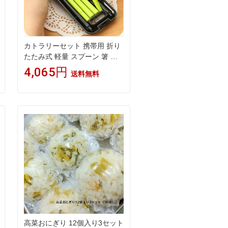
カトラリーセット 携帯用 折り
たたみ式 軽量 スプーン 箸 フ
ォーク 3点セット 旅行 キャン
4,065円
送料無料
プ アウトドア ソロキャンプ ラ
ンチ お弁当 ピクニック シンプ
ルデザイン ローズレッド
高菜おにぎり 12個入り3セット