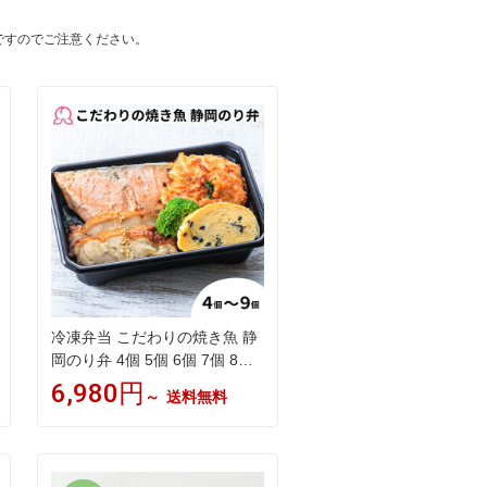
ですのでご注意ください。
冷凍弁当 こだわりの焼き魚 静
岡のり弁 4個 5個 6個 7個 8個
9個 冷凍 お取り寄せ 静岡 肉 高
6,980円
～
送料無料
級のり弁 簡単 定番 子供 レン
チン 魚 鮭 西京焼き 焼津 かつ
お節 ご飯付き 時短調理 送料無
料 駅弁屋