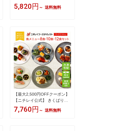
なごはん 6食・8食・12食セッ
5,820円
～
送料無料
ト 冷凍弁当 ご飯付き たんぱく
質 20g以上 主菜 副菜 ワンプレ
ート 弁当 冷凍食品 冷凍惣菜
宅配弁当 一人暮らし おいしい
リモートワーク ランチ 塩分 2.
5g以下 カロリー 500kcal以下
【最大2,500円OFFクーポン】
【ニチレイ公式】 きくばりご
ぜん 魚メニュー8食・10食・1
7,760円
～
送料無料
2食セット 冷凍弁当 おかず セ
ット 冷凍 お弁当 冷凍食品 お
かず お取り寄せ 一人暮らし お