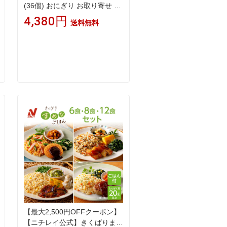
(36個) おにぎり お取り寄せ 冷
凍 自然解凍 冷凍おむすび 冷凍
4,380円
送料無料
おにぎり おむすび 運動会 美味
しい 冷凍弁当 ご飯 間食 弁当
用 単身赴任 冷凍食品 軽食 小
さい 小腹 ひとくち 子供 夜食
手づくり 部活 ハイキング 弁当
朝 ごはん 楽ちん 送料無料
【最大2,500円OFFクーポン】
【ニチレイ公式】きくばりまめ