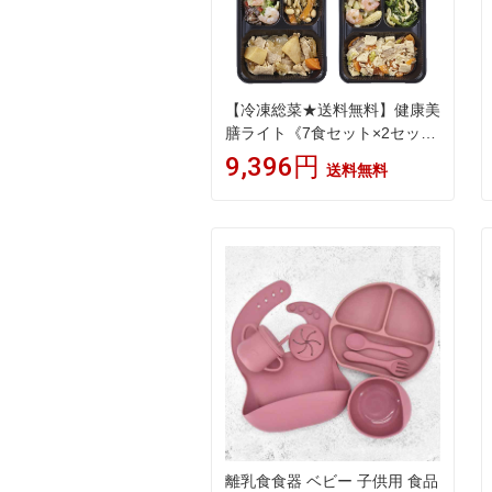
【冷凍総菜★送料無料】健康美
膳ライト《7食セット×2セット
(計14食セット)》武蔵野フーズ
9,396円
送料無料
介護食 糖尿病食 冷凍食品 冷凍
弁当 総菜 おかず 低カロリー
塩分調整
離乳食食器 ベビー 子供用 食品