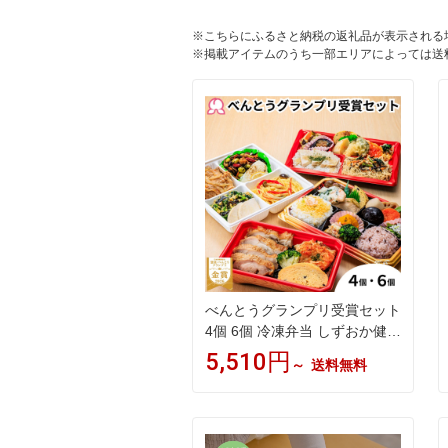
※こちらにふるさと納税の返礼品が表示される
※掲載アイテムのうち一部エリアによっては送
べんとうグランプリ受賞セット
4個 6個 冷凍弁当 しずおか健康
生活応援弁当 駅弁 和風 アジア
5,510円
～
送料無料
ン 減塩 栄養バランス のり弁
焼津 かつお節 アスリート コン
ディショニング 筋肉 低脂質 ス
ポーツ 部活 管理栄養士監修 沼