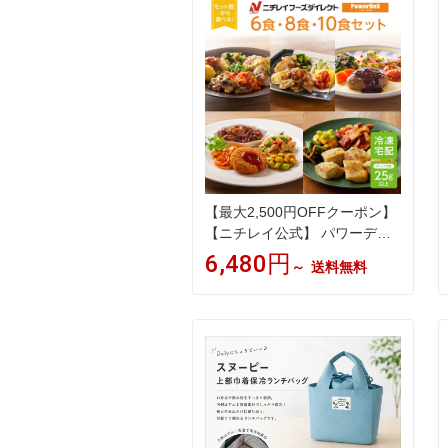
当 ニチレイフーズ 自宅療養 お
いしい 美味しい リモートワー
ク 在宅勤務 ご飯 介護食
【最大2,500円OFFクーポン】
【ニチレイ公式】 パワーデリ
6食・8食・10食セット 冷凍弁
6,480円
～
送料無料
当 高たんぱく質 冷凍 お弁当
冷凍食品 お取り寄せ おかず 一
人暮らし お惣菜 冷凍惣菜 宅配
弁当 和食 洋食 中華 ニチレイ
フーズ 自宅療養 おいしい 美味
しい リモートワーク