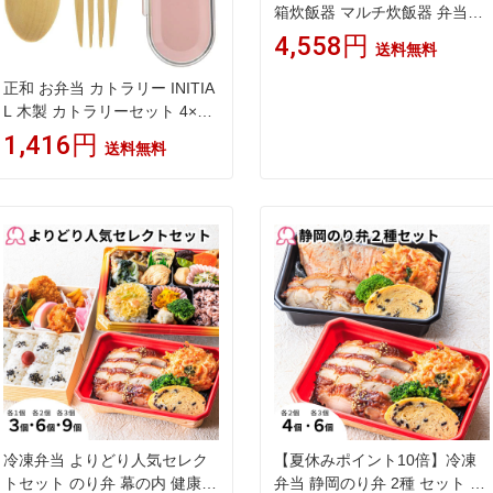
箱炊飯器 マルチ炊飯器 弁当式
炊飯器 炊飯器 大容量 おかずと
4,558円
送料無料
お米同時料理 蒸し料理 炊き 温
め2段式炊飯器 304ステンレス
正和 お弁当 カトラリー INITIA
鋼 完全密封 蓋付き レンジ対応
L 木製 カトラリーセット 4×17
ランチボックス 単身赴任 新生
×2.6cm
1,416円
送料無料
活 一人暮らし 通勤 2段式炊飯
器 超高速弁当箱炊飯器
冷凍弁当 よりどり人気セレク
【夏休みポイント10倍】冷凍
トセット のり弁 幕の内 健康弁
弁当 静岡のり弁 2種 セット 4