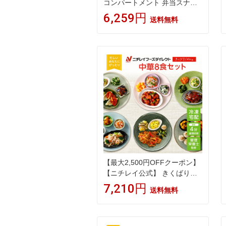
コンパートメント 弁当スナッ
クボックス 再利用可能な食事
6,259円
送料無料
準備ランチコンテナ 子供/大人
向け 分割食品保存容器 学校/仕
事/旅行用
【最大2,500円OFFクーポン】
【ニチレイ公式】 きくばりご
ぜん 中華 8食セット 冷凍弁当
7,210円
送料無料
おかず セット 冷凍 お弁当 冷
凍食品 おかず お取り寄せ 一人
暮らし お惣菜 冷凍惣菜 宅配弁