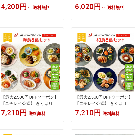
当 3個 6個 9個 冷凍駅弁 焼津
個 6個 冷凍 海苔 お取り寄せ 静
4,200円
6,020円
～
送料無料
～
送料無料
かつお節 桜えび かき揚げ 和風
岡 焼津 かつお節 沼津 高級の
お取り寄せ 静岡 沼津 定番 簡
り弁 桜えび かき揚げ 定番 簡
単 子供 レンチン 肉 魚 ご飯付
単 子供 レンチン 肉 魚 鮭 西京
き 時短調理 送料無料
焼き ご飯付き 時短調理 送料無
料 駅弁屋
【最大2,500円OFFクーポン】
【最大2,500円OFFクーポン】
【ニチレイ公式】 きくばりご
【ニチレイ公式】 きくばりご
ぜん 洋食 8食セット 冷凍弁当
ぜん 和食 8食セット 冷凍弁当
7,210円
7,210円
送料無料
送料無料
おかず セット 冷凍 お弁当 冷
おかず セット 冷凍 お弁当 冷
凍食品 おかず お取り寄せ 一人
凍食品 おかず お取り寄せ 一人
暮らし お惣菜 冷凍惣菜 宅配弁
暮らし お惣菜 冷凍惣菜 宅配弁