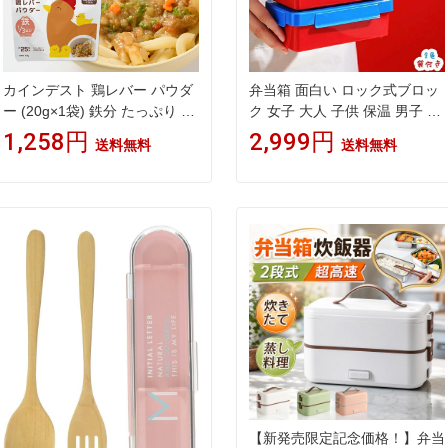
カインデスト 鶏レバー パウダ
弁当箱 面白い ロック式ブロッ
ー (20g×1袋) 鉄分 たっぷり 国
ク 女子 大人 子供 保温 男子 丼
産 │ 親子で使える 乳児用規格
小学生 1段 お弁当箱 おしゃれ
1,258円
2,999円
送料無料
送料無料
適用食品 離乳食 ベビーフード
女の子 男の子 かわいい 幼稚園
中期 7ヶ月 9ヶ月 鉄分 │ the ki
一段 二段 大容量 弁当 ランチ
ndest 鶏レバーパウダー
バッグ 大きめ 小さめ プレゼン
ト 持ち運び便利 身につける 収
納便利 ピクニック用 北欧 北欧
風
【新発売限定記念価格！】弁当