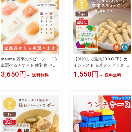
ト
め合わせ 便利 鉄 野菜
manma 四季のベビーフード 6
【8/10まで最大20％OFF】カ
点選べるチケット 離乳食 ベビ
インデスト 玄米スティック 3
ーフード 福袋 はたけのみかた
個（6種の野菜としらす）7ヶ
3,650円
1,550円
～
送料無料
～
送料無料
5ヶ月 6ヶ月 7ヶ月 8ヶ月 9ヶ月
月頃から │アレルギー28品目
10ヶ月 11ヶ月 12ヶ月 おじや
不使用 おやつ │ 玄米 鉄 カル
おかゆ おかず 国産 レトルト
シウム DHA 離乳食 ベビーフー
マンマ 赤ちゃん セット パウチ
ド the kindest
まとめ買い