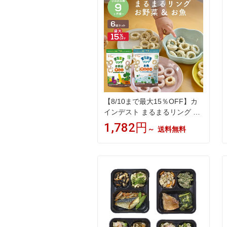
津 レンチン 時短 送料無料
【8/10まで最大15％OFF】カ
インデスト まるまるリング 2
種類×3袋 計6袋 │ まるまるリ
1,782円
～
送料無料
ング ×3袋(お野菜) │まるまる
リング ×3袋(お魚) おやつ 9ヶ
月 から 赤ちゃん おやつ スナ
ック ベビーフード 幼児 野菜
鉄分 DHA ビタミンD カルシウ
ム │ the kindest