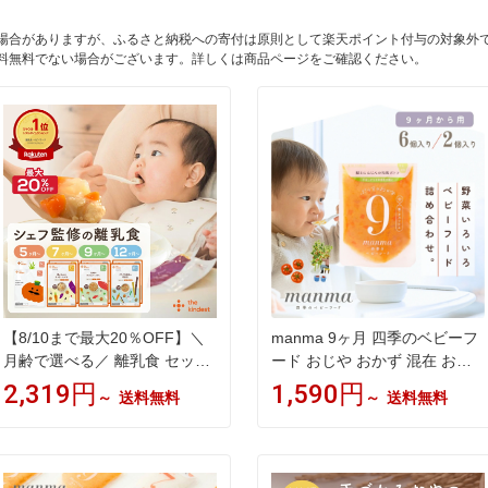
場合がありますが、ふるさと納税への寄付は原則として楽天ポイント付与の対象外
料無料でない場合がございます。詳しくは商品ページをご確認ください。
【8/10まで最大20％OFF】＼
manma 9ヶ月 四季のベビーフ
月齢で選べる／ 離乳食 セット
ード おじや おかず 混在 おた
カインデスト the kindest ベビ
めし 離乳食 ベビーフード 赤ち
2,319円
1,590円
～
送料無料
～
送料無料
ーフード ( 5ヶ月 ~/ 7ヶ月 ~/ 9
ゃん 10ヶ月 11ヶ月 マンマ は
ヶ月 ~ / 12ヶ月 ~) 国産 初期 中
たけのみかた 離乳食後期 国産
期 後期 完了期 おかゆ 離乳食
レトルト おかゆ 栄養 持ち運び
野菜 魚 おやつ 出産祝い ギフ
2個セット/6個セット パウチ 詰