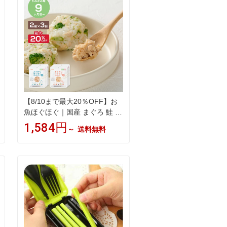
【8/10まで最大20％OFF】お
魚ほぐほぐ｜国産 まぐろ 鮭 フ
レーク 離乳食 ベビーフード 骨
1,584円
～
送料無料
取り 手間なし ほぐし身 パウチ
常温保存 塩抜き・油抜き不要
選べる6パウチ・3パウチ