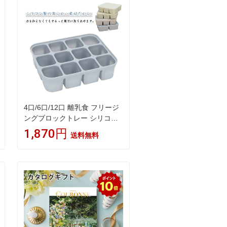
惣菜 冷凍惣菜 宅配弁当 ニチレ
イフーズ 自宅療養 おいしい 美
味しい リモートワーク 在宅勤
務
4口/6口/12口 離乳食 フリージ
ングブロックトレー シリコン
製 小分け 離乳食ストック 保存
1,870円
送料無料
容器 蓋付き 離乳食作り 製氷皿
製氷器 壊れにくい 冷蔵 冷凍用
耐久性 多用途 DIY 家庭用