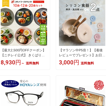
当 ニチレイフーズ 自宅療養 お
当 ニチレイフーズ 自宅療養 お
いしい 美味しい リモートワー
いしい 美味しい リモートワー
ク 在宅勤務 ご飯 介護食
ク 在宅勤務 ご飯 介護食
【最大2,500円OFFクーポン】
【マラソン中P5倍！】【着後
【ニチレイ公式】 きくばりご
レビューでプレゼント】お日様
ぜん 和洋中 10食・12食・20食
ボウル シリコン 食器 蓋 スプ
8,930円
3,000円
～
送料無料
送料無料
セット 冷凍弁当 おかず セット
ーン フォーク付き 離乳食 ひっ
冷凍 弁当 冷凍食品 お弁当 お
くり返らない 吸盤付き 食器セ
取り寄せ 一人暮らし お惣菜 冷
ット ベビー食器 子供 お皿 BPA
凍惣菜 宅配弁当 和食 洋食 中
フリー 出産祝い プレゼント
華 ニチレイフーズ 自宅療養 お
いしい 美味しい