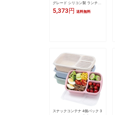
グレード シリコン製 ランチプ
レート 一体型 三つ仕切り 食事
5,373円
送料無料
用 滑り止め 7点セット 1歳以上
スナックコンテナ 4個パック 3