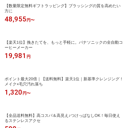
【数量限定無料ギフトラッピング】ブラッシングの質を高めたい
方に
48,955
円〜
【楽天1位】挽きたてを、もっと手軽に。パナソニックの全自動コ
ーヒーメーカー
19,981
円
ポイント最大20倍｜【送料無料】楽天1位｜新基準クレンジング！
メイク×毛穴汚れ落ち
1,320
円〜
【全品送料無料】高コスパ＆高見え♪つけっぱなしOK！毎日使え
るステンレスアクセ