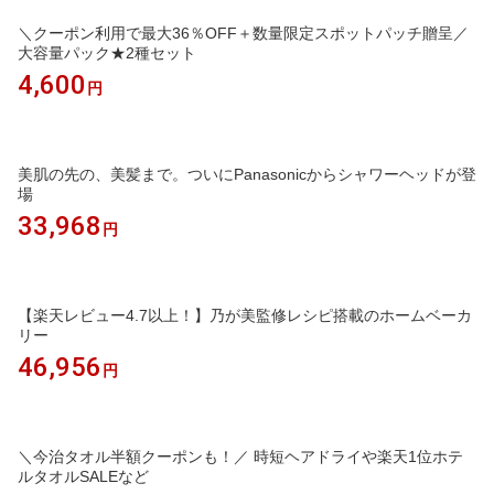
＼クーポン利用で最大36％OFF＋数量限定スポットパッチ贈呈／
大容量パック★2種セット
4,600
円
美肌の先の、美髪まで。ついにPanasonicからシャワーヘッドが登
場
33,968
円
【楽天レビュー4.7以上！】乃が美監修レシピ搭載のホームベーカ
リー
46,956
円
＼今治タオル半額クーポンも！／ 時短ヘアドライや楽天1位ホテ
ルタオルSALEなど