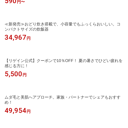
590
円〜
≪新発売≫おどり炊き搭載で、小容量でもふっくらおいしい。コ
ンパクトサイズの炊飯器
34,967
円
【リゲイン公式】クーポンで10％OFF！ 夏の暑さでひどい疲れを
感じる方に！
5,500
円
ムダ毛と美肌へアプローチ。家族・パートナーでシェアもおすす
め！
49,954
円