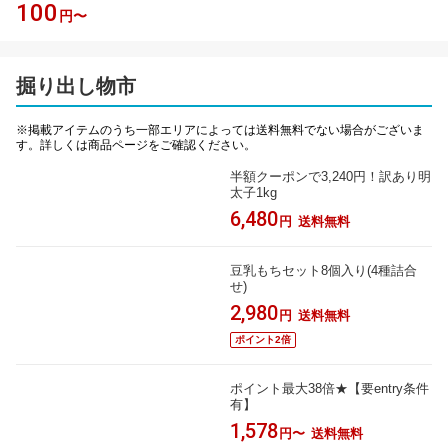
100
円〜
掘り出し物市
※掲載アイテムのうち一部エリアによっては送料無料でない場合がございま
す。詳しくは商品ページをご確認ください。
半額クーポンで3,240円！訳あり明
太子1kg
6,480
円
送料無料
豆乳もちセット8個入り(4種詰合
せ)
2,980
円
送料無料
ポイント2倍
ポイント最大38倍★【要entry条件
有】
1,578
円〜
送料無料