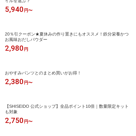
イルを選ぶ？
5,940
円〜
20％引クーポン★夏休みの作り置きにもオススメ！鉄分栄養かつ
お風味おだしパウダー
2,980
円
おやすみパンツとのまとめ買いがお得！
2,380
円〜
【SHISEIDO 公式ショップ】全品ポイント10倍｜数量限定キット
も対象
2,750
円〜