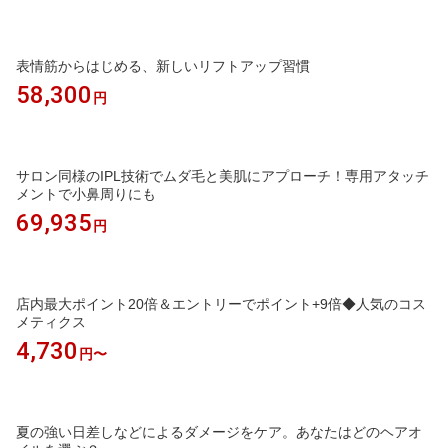
表情筋からはじめる、新しいリフトアップ習慣
58,300
円
サロン同様のIPL技術でムダ毛と美肌にアプローチ！専用アタッチ
メントで小鼻周りにも
69,935
円
店内最大ポイント20倍＆エントリーでポイント+9倍◆人気のコス
メティクス
4,730
円〜
夏の強い日差しなどによるダメージをケア。あなたはどのヘアオ