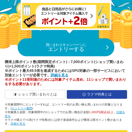
買いまわりキャンペーンに
エントリーする
獲得上限ポイント数(期間限定ポイント)：7,000ポイント(ショップ買いまわ
り)+1,500ポイント(ラクマ特典)
※ポイント最大49.5倍を達成するためにはSPU対象の一部サービスにおいて
別途エントリーが必要です。
詳細を見る
※ポイント11倍到達のためには対象アイテム含め、11ショップで買いまわり
をする必要があります。
ショップ買いまわりとは
ラクマ特典とは
※対象期間中にエントリーすれば、エントリー前のお買い物も買いまわりの対象となりま
す。(
エントリー履歴
)
※対象購入金額：対象期間中の1ショップでのお買い物合計金額
1,000円(税込)以上
。
詳細を
見る
※ラクマ購入で+1倍(ラクマ特典)分には別で達成条件および獲得上限ポイント数がありま
す。
詳細を見る