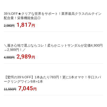
39％OFF★クリアな世界をサポート！業界最高クラスのルテイン
配合量！栄養機能食品◎
1,817
円
2,980円
＼履き心地で選ぶならコレ！柔らかニットサンダルが定価4,900円
→2,989円！／
2,989
円
4,900円
【驚愕の39％OFF】1本あたり783円！更に1本オマケ！辛口スパ
ークリングワイン9本+1本
7,045
円
11,550円