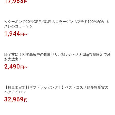
17,983
円
＼クーポンで20％OFF／話題のコラーゲンペプチド100％配合 ネ
スレのコラーゲン
1,944
円〜
終了前に！相場高騰中の骨取りサバ切身たっぷり1kg数量限定で激
安大放出！
2,490
円〜
【数量限定無料ギフトラッピング！】ベストコスメ他多数受賞の
ヘアアイロン
32,969
円