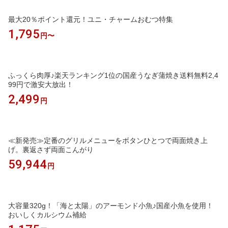
最大20％ポイント還元！ユニ・チャームおむつ特集
1,795
円〜
ふっくら肉厚♪楽天ランキング1位の国産うなぎ蒲焼き送料無料2,4
99円で激安大放出！
2,499
円
≪新発売≫定番のグリルメニューをボタンひとつで両面焼き上
げ。裏返さず両面こんがり
59,944
円
大容量320g！「海と太陽」のアーモンド小魚♪国産小魚を使用！
おいしくカルシウム補給