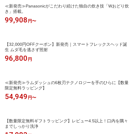
≪新発売≫Panasonicがこだわり続けた独自の炊き技「Wおどり炊
き」搭載。
99,908
円〜
【32,000円OFFクーポン】新発売｜スマートフレックスヘッド誕
生 ムダ毛を逃さず照射
96,800
円
≪新発売≫ラムダッシュの6枚刃テクノロジーを手のひらに【数量
限定無料ラッピング】
54,949
円〜
【数量限定無料ギフトラッピング】レビュー4.5以上！口内を隅々
までしっかり洗浄