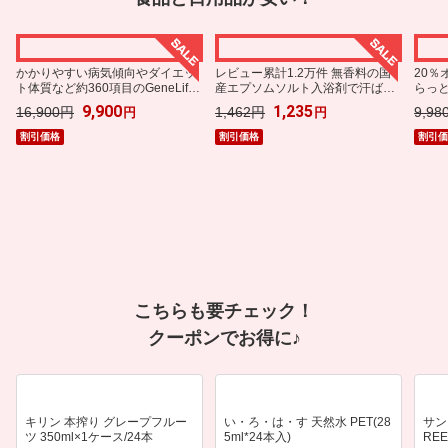
ラクマ購入で
ポイントアップ
キャンペーン詳細を見る
かかりやすい病気傾向やダイエッ
レビュー累計1.2万件 無香料の国
20
ト体質など約360項目のGeneLife
産エプソムソルト入浴剤で汗ばむ
らっ
総合遺伝子検査キット
肌もすっきり
剤2個
9,900
1,235
16,900円
1,462円
9,98
円
円
割引価格
割引価格
割引
対象アイテム限定
エントリー
でポイント
各ショップ個別設定
SPU
でポイントアップ！
でポイントアップ！
こちらも要チェック！
クーポンでお得に♪
キリン 本搾り グレープフルー
い・ろ・は・す 天然水 PET(28
サン
ツ 350ml×1ケース/24本
5ml*24本入)
RE