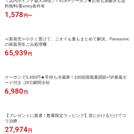
＼店内ポイント最大38倍／7％OFFクーポン★お茶も炭酸水も送
料無料/要entry条件有
1,578
円〜
≪新発売≫小さく置けて、ニオイも量もまとめて解決。Panasonic
の家庭用生ごみ処理機
65,939
円
クーポンで3,490円★手持ち冷蔵庫！100段階風量調節+SP暴風モ
ード付き -28℃瞬間冷却
6,980
円
【プレゼントに最適！数量限定ラッピング】首にかけるだけでコ
リ治療
27,974
円