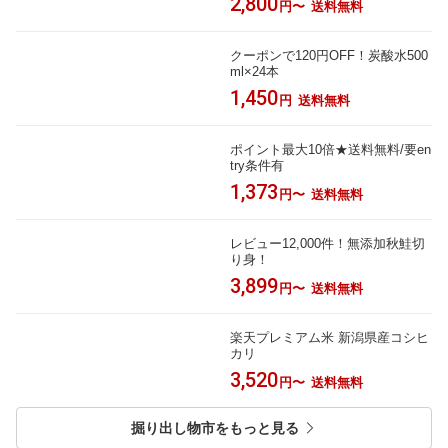
2,800
円〜
送料無料
クーポンで120円OFF！炭酸水500
ml×24本
1,450
円
送料無料
ポイント最大10倍★送料無料/要en
try条件有
1,373
円〜
送料無料
レビュー12,000件！無添加秋鮭切
り身！
3,899
円〜
送料無料
楽天プレミアム米 新潟県産コシヒ
カリ
3,520
円〜
送料無料
掘り出し物市をもっと見る