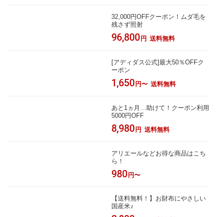
32,000円OFFクーポン！ムダ毛を
残さず照射
96,800
円
送料無料
[アディダス公式]最大50％OFFク
ーポン
1,650
円〜
送料無料
あと1ヵ月…助けて！クーポン利用
5000円OFF
8,980
円
送料無料
アリエールなどお得な商品はこち
ら！
980
円〜
【送料無料！】お財布にやさしい
国産米♪