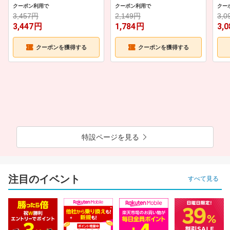
ース
クーポン利用で
クーポン利用で
クー
3,457円
2,149円
3,
3,447
円
1,784
円
3,0
※楽天IDを使用せずに楽天モバイルに申し込みをした場合、月末までに楽天会員へ
ア
クーポンを獲得する
クーポンを獲得する
ップグレード
することにより、当月から本特典の対象
※ポイント最大49.5倍を達成するためにはSPU対象の一部サービスにおいて別途エン
トリーが必要です。
詳細を見る
特設ページを見る
注目のイベント
すべて見る