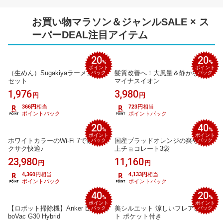
お買い物マラソン＆ジャンルSALE × ス
ーパーDEAL注目アイテム
20
20
%
%
ポイント
ポイント
（生めん）Sugakiyaラーメン6食
髪質改善へ！大風量＆静かな速乾
バック
バック
セット
マイナスイオン
1,976
3,980
円
円
366円
相当
723円
相当
ポイントバック
ポイントバック
20
40
%
%
ポイント
ポイント
ホワイトカラーのWi-Fi 7で家中サ
国産ブラッドオレンジの爽やか極
バック
バック
クサク快適♪
上チョコレート3袋
23,980
11,160
円
円
4,360円
相当
4,133円
相当
ポイントバック
ポイントバック
40
20
%
%
ポイント
ポイント
【ロボット掃除機】Anker Eufy Ro
美シルエット 涼しいフレアスカー
バック
バック
boVac G30 Hybrid
ト ポケット付き