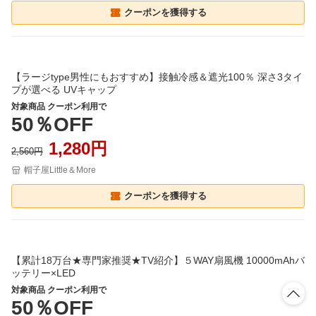
クーポンを獲得する
【ラージtype男性にもおすすめ】接触冷感＆遮光100％ 深さ3タイ
プが選べる UVキャップ
対象商品 クーポン利用で
50％OFF
1,280円
2,560円
帽子屋Little＆More
クーポンを獲得する
【累計18万台★専門家推奨★TV紹介】５WAY扇風機 10000mAhバ
ッテリー×LED
対象商品 クーポン利用で
50％OFF