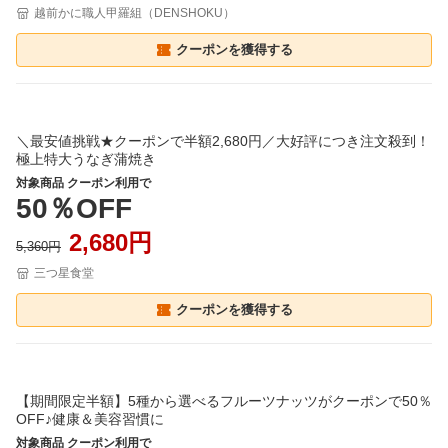
越前かに職人甲羅組（DENSHOKU）
クーポンを獲得する
＼最安値挑戦★クーポンで半額2,680円／大好評につき注文殺到！
極上特大うなぎ蒲焼き
対象商品 クーポン利用で
50％OFF
2,680円
5,360円
三つ星食堂
クーポンを獲得する
【期間限定半額】5種から選べるフルーツナッツがクーポンで50％
OFF♪健康＆美容習慣に
対象商品 クーポン利用で