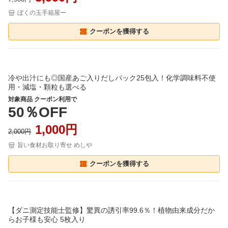
ぼくの玉手箱屋ー
クーポンを獲得する
冷や出汁にも◎国産あご入りだしパック25包入！化学調味料不使
用・減塩・顆粒も選べる
対象商品 クーポン利用で
50％OFF
1,000円
2,000円
旨い食材お取り寄せ めしや
クーポンを獲得する
【ダニ測定技能士監修】驚異の誘引率99.6％！植物由来成分だか
らお子様も安心 5枚入り