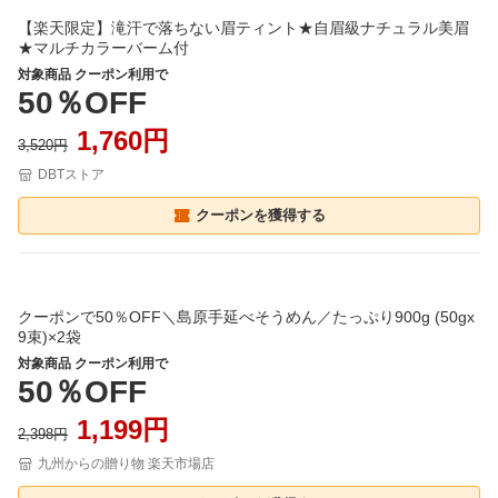
【楽天限定】滝汗で落ちない眉ティント★自眉級ナチュラル美眉
★マルチカラーバーム付
対象商品 クーポン利用で
50％OFF
1,760円
3,520円
DBTストア
クーポンを獲得する
クーポンで50％OFF＼島原手延べそうめん／たっぷり900g (50gx
9束)×2袋
対象商品 クーポン利用で
50％OFF
1,199円
2,398円
九州からの贈り物 楽天市場店