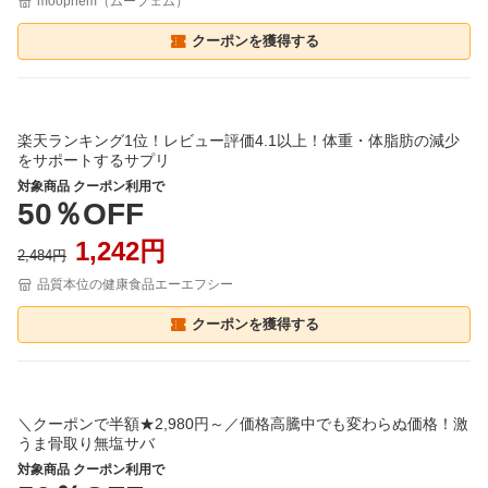
moophem（ムーフェム）
クーポンを獲得する
楽天ランキング1位！レビュー評価4.1以上！体重・体脂肪の減少
をサポートするサプリ
対象商品 クーポン利用で
50％OFF
1,242円
2,484円
品質本位の健康食品エーエフシー
クーポンを獲得する
＼クーポンで半額★2,980円～／価格高騰中でも変わらぬ価格！激
うま骨取り無塩サバ
対象商品 クーポン利用で