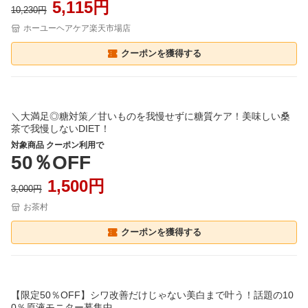
5,115円
10,230円
ホーユーヘアケア楽天市場店
クーポンを獲得する
＼大満足◎糖対策／甘いものを我慢せずに糖質ケア！美味しい桑
茶で我慢しないDIET！
対象商品 クーポン利用で
50％OFF
1,500円
3,000円
お茶村
クーポンを獲得する
【限定50％OFF】シワ改善だけじゃない美白まで叶う！話題の10
0％原液モニター募集中