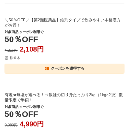
＼50％OFF／【第2類医薬品】錠剤タイプで飲みやすい本格漢方
がお得！
対象商品 クーポン利用で
50％OFF
2,108円
4,215円
桜並木
クーポンを獲得する
有塩or無塩が選べる！⇒銀鮭の切り身たっぷり2kg（1kg×2袋）数
量限定で半額！
対象商品 クーポン利用で
50％OFF
4,990円
9,980円