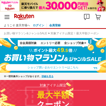
ようこそ 楽天市場へ
ログイン
会員登録
お買い物マラソン&ジャンルSALE
対象アイテム限定！最大半額クーポン
全会員様対象
エントリー必要
全ショップ対象
※
ショップ買いまわりエントリーはこちら
※一部対象外ショップがあります。
詳細を見る
対象アイテム限定
最大半額
クーポン