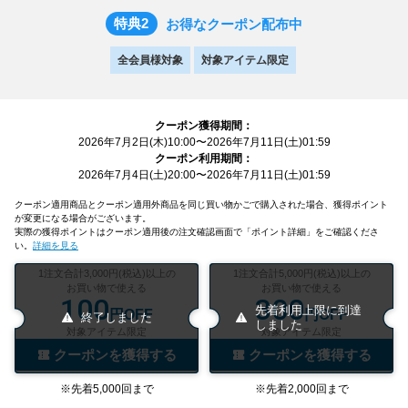
特典2
お得なクーポン配布中
全会員様対象
対象アイテム限定
クーポン獲得期間：
2026年7月2日(木)10:00〜2026年7月11日(土)01:59
クーポン利用期間：
2026年7月4日(土)20:00〜2026年7月11日(土)01:59
クーポン適用商品とクーポン適用外商品を同じ買い物かごで購入された場合、獲得ポイント
が変更になる場合がございます。
実際の獲得ポイントはクーポン適用後の注文確認画面で「ポイント詳細」をご確認くださ
い。
詳細を見る
1注文合計3,000円(税込)以上の
1注文合計5,000円(税込)以上の
お買い物で使える
お買い物で使える
100
300
先着利用上限に到達
円OFF
円OFF
終了しました
しました
対象アイテム限定
対象アイテム限定
クーポンを獲得する
クーポンを獲得する
※先着5,000回まで
※先着2,000回まで