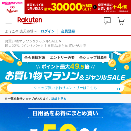
ようこそ 楽天市場へ
ログイン
会員登録
お買い物マラソン&ジャンルSALE
最大50％ポイントバック！日用品まとめ買いがお得
全会員様対象
エントリー必要
全ショップ対象
※
ショップ買いまわりエントリーはこちら
※一部対象外ショップがあります。
詳細を見る