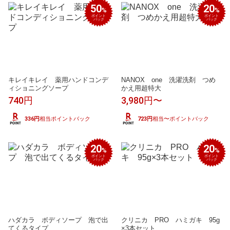
50
20
%
%
ポイント
ポイント
バック
バック
キレイキレイ 薬用ハンドコンデ
NANOX one 洗濯洗剤 つめ
ィショニングソープ
かえ用超特大
740円
3,980円〜
336円
相当ポイントバック
723円
相当〜ポイントバック
20
20
%
%
ポイント
ポイント
バック
バック
ハダカラ ボディソープ 泡で出
クリニカ PRO ハミガキ 95g
てくるタイプ
×3本セット