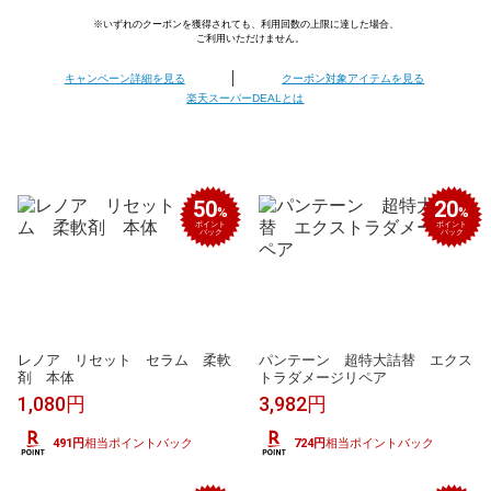
※いずれのクーポンを獲得されても、利用回数の上限に達した場合、
ご利用いただけません。
キャンペーン詳細を見る
クーポン対象アイテムを見る
楽天スーパーDEALとは
50
20
%
%
ポイント
ポイント
バック
バック
レノア リセット セラム 柔軟
パンテーン 超特大詰替 エクス
剤 本体
トラダメージリペア
1,080円
3,982円
491円
相当ポイントバック
724円
相当ポイントバック