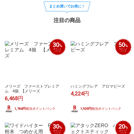
まとめ買いでお得に！
注目の商品
30
50
%
%
ポイント
ポイント
バック
バック
メリーズ ファーストプレミア
ハミングフレア アロマビーズ
ム 4個 【メリーズ
4,224円
6,468円
1,764円
相当ポイントバック
1,920円
相当ポイントバック
30
20
%
%
ポイント
ポイント
バック
バック