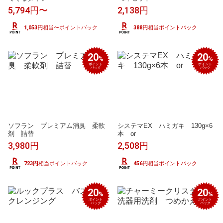
5,794円〜
2,138円
1,053円
相当〜ポイントバック
388円
相当ポイントバック
20
20
%
%
ポイント
ポイント
バック
バック
ソフラン プレミアム消臭 柔軟
システマEX ハミガキ 130g×6
剤 詰替
本 or
3,980円
2,508円
723円
相当ポイントバック
456円
相当ポイントバック
20
20
%
%
ポイント
ポイント
バック
バック