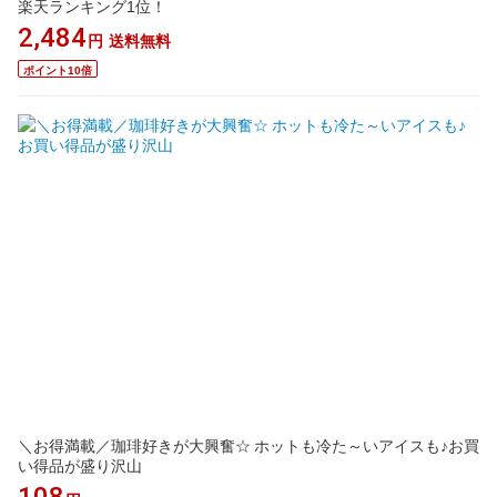
楽天ランキング1位！
2,484
円
送料無料
ポイント10倍
＼お得満載／珈琲好きが大興奮☆ ホットも冷た～いアイスも♪お買
い得品が盛り沢山