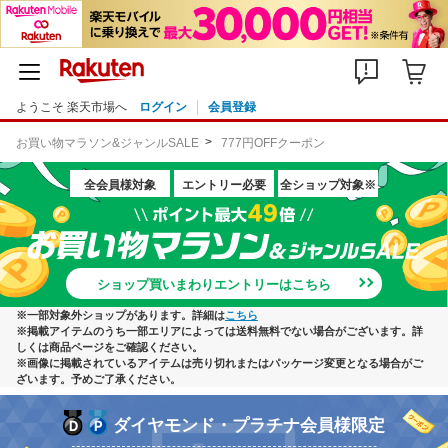
ようこそ 楽天市場へ
ログイン
会員登録
お買い物マラソン&ジャンルSALE
777円OFFクーポン
全会員様対象
エントリー必要
全ショップ対象※
ショップ買いまわりエントリーはこちら
※一部対象外ショップがあります。詳細は
こちら
※掲載アイテムのうち一部エリアによっては送料無料でない場合がございます。詳
しくは商品ページをご確認ください。
※画像に掲載されているアイテムは売り切れまたはパッケージ変更となる場合がご
ざいます。予めご了承ください。
ダイヤモンド・プラチナ会員様限定