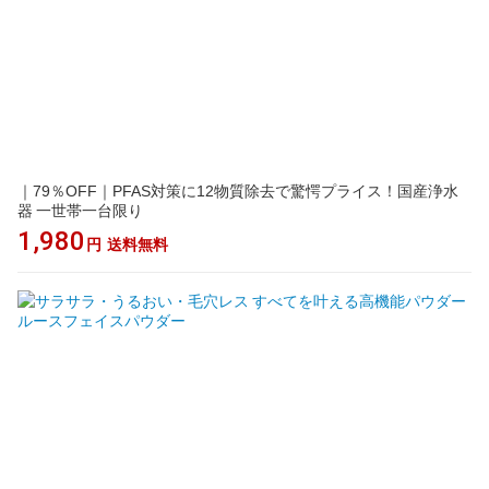
｜79％OFF｜PFAS対策に12物質除去で驚愕プライス！国産浄水
器 一世帯一台限り
1,980
円
送料無料