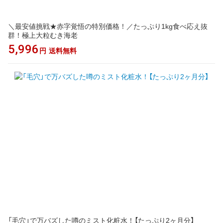
＼最安値挑戦★赤字覚悟の特別価格！／たっぷり1kg食べ応え抜
群！極上大粒むき海老
5,996
円
送料無料
「毛穴」で万バズした噂のミスト化粧水！【たっぷり2ヶ月分】