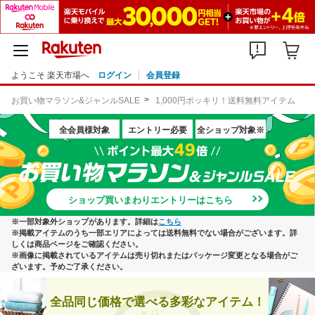
ようこそ 楽天市場へ
ログイン
会員登録
お買い物マラソン&ジャンルSALE
1,000円ポッキリ！送料無料アイテム
全会員様対象
エントリー必要
全ショップ対象※
ショップ買いまわりエントリーはこちら
※一部対象外ショップがあります。詳細は
こちら
※掲載アイテムのうち一部エリアによっては送料無料でない場合がございます。詳
しくは商品ページをご確認ください。
※画像に掲載されているアイテムは売り切れまたはパッケージ変更となる場合がご
ざいます。予めご了承ください。
全品同じ価格で選べる多彩なアイテム！