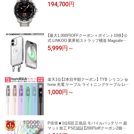
字盤 チタン T1214204405100 ブランド腕時計
194,700円
【最大1,000円OFFクーポン＋ポイント10倍】公
式 LINKOO 業界初ストラップ構造 Magsafe対
応 iPhone 17 17Pro 17 Pro Max ケースiPhone 1
5,999円～
6 16Pro 16 Pro Max ケース クリア 隠しバック
ル耐衝撃 高耐久性 黄変防止 スマホストラップ
ハンドストラップ付属 iphoneケース CASEKO
O
楽天1位【2本目半額クーポン】 TYB シリコン ip
hone 充電 ケーブル ライトニングケーブル Ligh
tning iphone充電コード USB 充電器 急速 apple
1,000円～
認証品 MFi認証17 16 16 14 14plus 13 mini pro
max 12 12mini SE2 11 X XS XR 8 7 6 iPad 純正
品質 apple
P倍倍★1位6冠 正規品 モバイルバッテリー 超
マット加工 PSE認証【200円offクーポン2個目
に使える】大容量 小型 軽量 ミニ iPhone 急速充