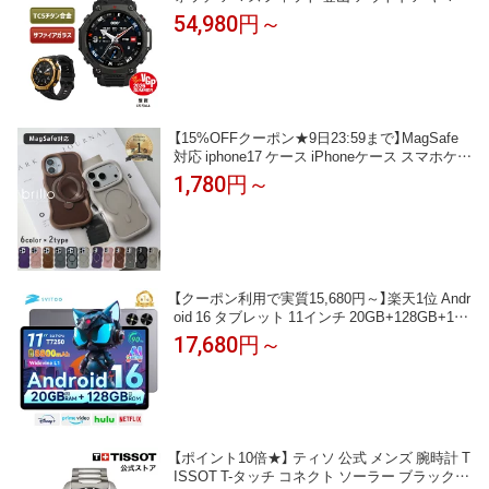
コ ヤマップ 10気圧 防水 アウトドア ランニン
54,980円～
グ 水泳 登山 GPS コンパス スポーツウォッチ
着信通知 line 返信 心拍数 歩数計 HYROX ハイ
ロックス
【15%OFFクーポン★9日23:59まで】MagSafe
対応 iphone17 ケース iPhoneケース スマホケー
ス iphone16 ケース iphone15 ケース iphone14
1,780円～
リング付き iphone 17pro マグセーフ充電対応
マグネット 磁気 半透明 おしゃれ かわいい ブ
ラウン うねうね なみなみ
【クーポン利用で実質15,680円～】楽天1位 Andr
oid 16 タブレット 11インチ 20GB+128GB+1T
B拡張 アンドロイド Tablet YouTube視聴 8コア
17,680円～
T7250 wi-fiモデル 大画面 8800mAh大容量 GPS
対応 GMS認証 顔認識 画面分割 無線投影高性
能 LINE/ユーチューブ
【ポイント10倍★】 ティソ 公式 メンズ 腕時計 T
ISSOT T-タッチ コネクト ソーラー ブラック文