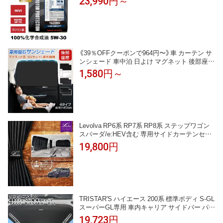
23,990円～
HVI エンジンオイル 4輪用 API取得 全国送料無
料 HIGH QUALITY エンジオイル 5W-30
《39％OFFクーポンで964円〜》車 カーテン サ
ンシェード 車中泊 日よけ マグネット 後部座席
メッシュ UVカット 目隠し 軽自動車 2枚セット
1,580円～
サイド 車窓 遮光 遮熱 紫外線対策 折り畳み 送
料無料
Levolva RP6系 RP7系 RP8系 ステップワゴン
スパーダ/e:HEV含む 専用サイドカーテンセッ
ト【ホンダ ステップワゴン RP6 RP7 RP8 アク
19,800円
セサリー カスタムパーツ 車中泊グッズ 便利グ
ッズ 車用 日除け 目隠し サンシェード スモー
クフィルム ドレスアップ 窓】【SOVIE】
TRISTAR'S ハイエース 200系 標準ボディ S-GL
スーパーGL専用 車内キャリア サイドバー パッ
ト付きスライドバー 2本 セット
19,723円