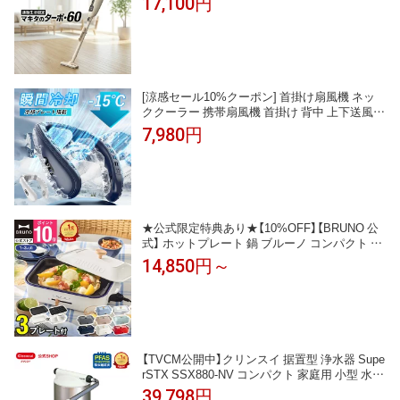
17,100円
[涼感セール10%クーポン] 首掛け扇風機 ネッ
ククーラー 携帯扇風機 首掛け 背中 上下送風
半導体冷却プレート搭載 1 秒で冷やす 接触冷
7,980円
感 3 段階風量 5200mAh 長時間使用 静音 軽量
USB 給電 DC モーター LED 付き 暑さ対策
★公式限定特典あり★【10%OFF】【BRUNO 公
式】 ホットプレート 鍋 ブルーノ コンパクト プ
レート2種 セラミックコート鍋 一人用 焼肉 お
14,850円～
しゃれ 最大250℃ 無段階調整 BOE021 brunoメ
ッセージカード 対応 引っ越し祝い 入学祝い
【TVCM公開中】クリンスイ 据置型 浄水器 Supe
rSTX SSX880-NV コンパクト 家庭用 小型 水道
水 塩素除去 PFAS ピーファス PFOS PFOA 有
39,798円