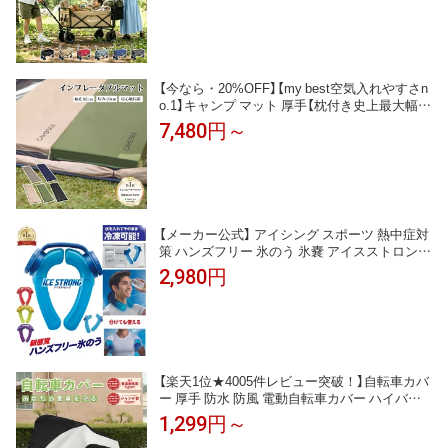
クト 簡単取付 ポケット付き 折りたたみ 屋根付
き 送料無料
【今なら・20%OFF】【my best空気入れやすさn
o.1】キャンプ マット 厚手【枕付き史上最大幅75
cm追加】インフレーターマット 8/10cm アウト
7,480円～
ドアマット 自動膨張式 イインフレータブルマ
ット 車中泊マット キャンプマット 極厚 コンパ
クト 防災マット 《3sp02》
【メーカー公式】 アイシング スポーツ 熱中症対
策 ハンズフリー 氷のう 氷嚢 アイスストロング
IS-001 MIクリエーションズ 氷嚢 観戦 野球 サ
2,980円
ッカー 釣り アウトドア 農作業 ネッククーラー
屋外作業 クールリング アイシングU字型 ハン
ズフリー
【楽天1位★4005件レビュー突破！】自転車カバ
ー 厚手 防水 防風 電動自転車カバー ハイバッ
ク 子供乗せ クス製 防犯防風 18-29インチ対応
1,299円～
210D 防犯 防風 盗難防止 雨避け 鍵穴盗難防止