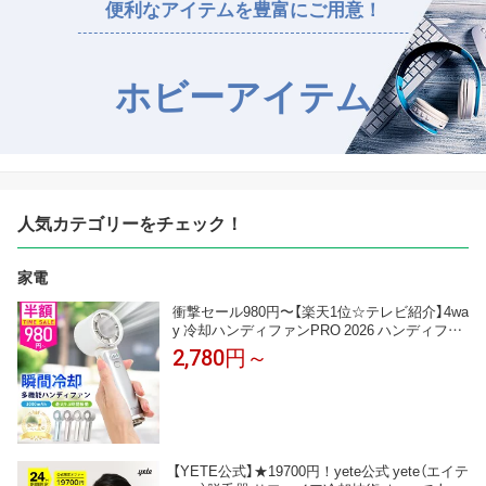
便利なアイテムを豊富にご用意！
ホビーアイテム
人気カテゴリーをチェック！
家電
衝撃セール980円〜【楽天1位☆テレビ紹介】4wa
y 冷却ハンディファンPRO 2026 ハンディファ
ン 冷却プレート 扇風機 シシベラ ハンディファ
2,780円～
ン 静音 軽量 強風 小型 冷却モード 充電式 冷却
携帯扇風機 卓上扇風機 小型扇風機 cicibella 手
持ち扇風機「MONOQLO受賞」＜公式＞
【YETE公式】★19700円！yete公式 yete（エイテ