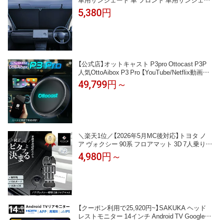
ドロール式 サンシェード 車 フロントロール式
5,380円
ワンタッチ 自動伸縮 幅調整可能 吸盤 ポール
日除け 遮光断熱 UV カット紫外線 軽自動車 ミ
ニバン 大型 SUV サンブラインド カーテン
【公式店】オットキャスト P3pro Ottocast P3P
人気OttoAibox P3 Pro 【YouTube/Netflix動画視
聴可能】 AI Box アプリ自由にダウンロード HD
49,799円～
MI™出力端子搭載 ワイヤレスCarPlay/Android
Auto対応
＼楽天1位／【2026年5月MC後対応】トヨタ ノ
ア ヴォクシー 90系 フロアマット 3D 7人乗り
ハイブリッド 防水 立体 ラバーマット 車種専用
4,980円～
1台分 運転席 助手席 2列目 3列目 ラゲッジマッ
ト
【クーポン利用で25,920円~】SAKUKA ヘッド
レストモニター 14インチ Android TV Google T