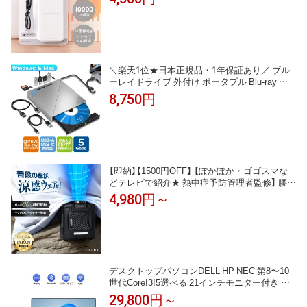
＼楽天1位★日本正規品・1年保証あり／ ブル
ーレイドライブ 外付け ポータブル Blu-ray デ
ィスクドライブ USB-A / USB-C ケーブル Wind
8,750円
ows Mac対応 Type-C ブルーレイプレーヤー B
Dドライブ DVDドライブ CD USB3.2 SD TFカ
ードリーダ ハブ BDXL 書き込み 読み込み デー
タ保存
【即納】【1500円OFF】 【ぽかぽか・ゴゴスマな
どテレビで紹介★ 熱中症予防管理者監修】 腰掛
けファン ベルトファン 冷却 Excitech エキサイ
4,980円～
テック 腰掛け扇風機 ウエストファン 携帯エア
コン 携帯扇風機 強力 軽量 最大26.5時間稼働
風量3段階調整 大容量 10000mAh
デスクトップパソコンDELL HP NEC 第8〜10
世代CoreI3I5選べる 21インチモニター付き ア
ウトレット 新品SSD最大1TB メモリ32GB Win
29,800円～
dows11 office付き MicrosoftOffice2024選択可