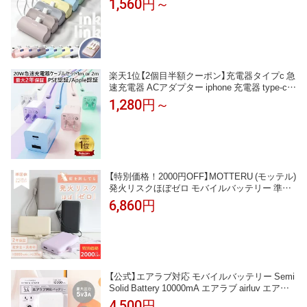
1,560円～
電 タイプc ケーブル ケーブル内蔵 Android Typ
e-c ライトニング アイフォン アンドロイド 充
電器 急速 急速充電器 5000/10000mAh
楽天1位【2個目半額クーポン】充電器タイプc 急
速充電器 ACアダプター iphone 充電器 type-c
充電器 ケーブルセット pd充電器 20W USB PD
1,280円～
対応 PSE認証 iPhone充電ケーブル usb-c 急速
充電器 TYPE-C 充電 コード スマホ 充電器 電
源 アダプター iPad iPhone17 16 15 14 Pro
【特別価格！2000円OFF】MOTTERU (モッテル)
発火リスクほぼゼロ モバイルバッテリー 準固
体モバイルバッテリー 超安全・長寿命 10,000
6,860円
mAh PD30W USB-Cストラップケーブル付 200
0回サイクル 機内持ち込み可能 飛行機持ち込み
OK 全4色 2年保証(MOT-MBSS10002)宅C
【公式】エアラブ対応 モバイルバッテリー Semi
Solid Battery 10000mA エアラブ airluv エアラ
ブ5 プラス ポレッド
4,500円