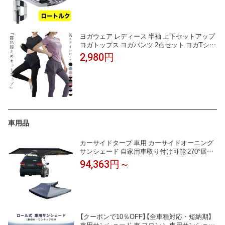
ンター PUTTER日本正規品 右用
ヨガウェア レディース 半袖 上下セットアップ
ヨガトップス ヨガパンツ 2点セット ヨガTシャ
ツ ピラティスウェア ショートパンツ一体型ヨ
2,980円
ガレギンス スポーツウェア フィットネスウェ
ア トレーニングウェア 吸汗 速乾 ハイウエスト
体型隠し 伸縮性 薄手 無地
車用品
カーサイドタープ 車用 カーサイドオーニング
サンシェード 自家用車取り付け可能 270°展開
カーサイドタープ 軽自動車タープ 車サイド
94,363円～
【クーポンで10％OFF】【全車種対応・短納期】
車用サンシェード 車 フロント 車用サンシェー