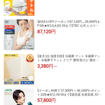
キャンプ コンパクトケトル アウトドア 防災 温
度調節 保温 車中泊 一人暮らし
【約54％OFFクーポンで87,120円→39,600円＆
P3倍★8/11(火)01:59まで】TBC 公式 ヒカリビ
ューティ 4 PRO 光脱毛器 脱毛器 光 サファイ
87,120円
アクリスタル 冷却機能 家庭用 ムダ毛処理 おう
ち時間 脱毛 むだ毛 1年保証 IPL メンズ脱毛 メ
ンズ 光美容器 ヒゲ ビキニライン 髭 脱毛機
【楽天1位 強度10倍】 冷蔵庫 マット 冷蔵庫マッ
ト 冷蔵庫下マット クリア 透明 防カビ 撥水 キ
ズ 凹み 防止 下敷き ポリカーボネート 極 洗濯
3,380円～
機 冷凍庫 床暖房 傷防止 高耐久 厚さ 2mm S M
L XM 200L 400L 600L 床 保護 耐荷重 450kg 以
上 角丸加工 安心 53 62 65 70 75
【クーポン利用で 57,800円⇒ 46,240円+ポイン
ト10倍★8/11 09:59まで】脱毛器 光美容器 JOV
S 公式 Doraシリーズ Scroll HIPL IPL 家庭用 冷
57,800円
却機能 サファイア冷却 ハイパワー 痛みレス VI