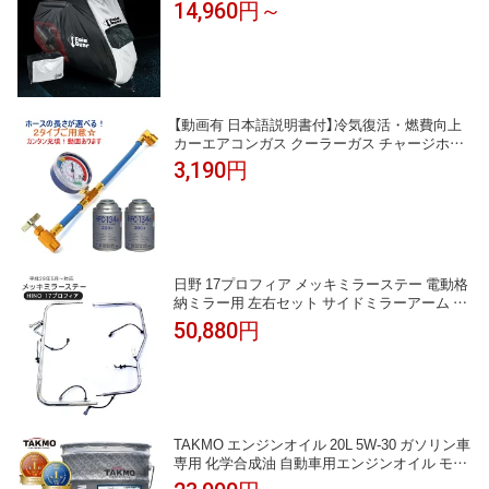
バイクカバー バイクカバー カバー 耐熱 原付
14,960円～
中型 大型 防水 撥水 前後バイクロック マフラ
ー対策 バイク用カバー 通気性抜群 300D バイ
ク大好き フォアグラさん FG-C1
【動画有 日本語説明書付】冷気復活・燃費向上
カーエアコンガス クーラーガス チャージホー
ス 漏れ 充填 補充 クイックカプラー メーター
3,190円
付 自動車用 R134aクーラー専用 カーエアコン
用冷媒 HFC-134a(缶2本)セット
日野 17プロフィア メッキミラーステー 電動格
納ミラー用 左右セット サイドミラーアーム ト
ラック用品 外装パーツ デコトラ パーツ
50,880円
TAKMO エンジンオイル 20L 5W-30 ガソリン車
専用 化学合成油 自動車用エンジンオイル モー
ターオイル 5W-30 SQ/RC GF-6A 合成油 HIVI V