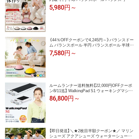
キッズ 大人 体幹トレーニング 室内遊び トラン
5,980円～
ポリン 静音 滑り止め 国内検査済み 耐荷重400
kg 47cm 60cm 空気入れ付 LUSEEQ
《44％OFFクーポンで4,245円～》バランスドー
ム バランスボール 半円 バランスボール 半球
体幹トレーニング バランスディスク トランポ
7,580円～
リン 子供 キッズ 大人 室内遊び 静音 滑り止め
耐荷重300kg 46cm 58cm 空気入れ付き ワーク
アウトガイド付き
ルームランナー送料無料【22,000円OFFクーポ
ン8/11迄】 WalkingPad S1 ウォーキングマシン
折りたたみ コンパクト 軽量 電動 ランニングマ
86,800円～
シン ウォーキングマシーン ランニングマシー
ン ダイエットマシン 家庭用 歩く 運動 器具 グ
ッズ 室内運動器具 高齢者 プレゼント
【即日発送】＼★2枚目半額クーポン★／ マリン
シューズ アクアシューズ ウォーターシューズ