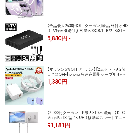
明 軍用グレードの保護 衝撃吸収コーナー スタ
ンド機能
【全品最大2500円OFFクーポン】新品 外付けHD
D TV録画機能付き 容量 500GB/1TB/2TB/3TB/
4TB/6TB/8TB/PC対応 静音&コンパク外付けハ
5,880円～
ードディスク.ト 3.5インチ 金属製ボディ、耐
衝撃、indows/Mac/USB3.0対応、外付けハー
ドディスク 1年間保証付き/外付け/ハードディ
スク/HDD
【マラソン6％OFFクーポン】【2点セット★2個
目半額OFF】iphone 急速充電器 ケーブル セッ
ト 20W 急速充電器 2ポート iphone17充電器 iph
1,380円
one 充電 コード 純正 タイプCケーブル pd充電
器 PD対応 ACアダプター iphone15充電器 タイ
プC充電器 スマホ 充電器 USBコンセント
【2,000円クーポン＋P最大31.5%還元！】KTC
MegaPad 32型 4K UHD 移動式スマートモニタ
ー （ Android 13搭載 Google認証 10点タッチ Wi-
91,181円
Fi 6&Bluetooth 5.2 ）（8GB RAM+128GB 大容量/
90w高速アダプター キャスター） キッチン・リ