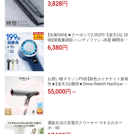
m 24mm 35mm】楽天1位送料無料 1年保証 耐熱
3,828円
ポーチ付き サロニア 人気 おすすめ プレゼント
コテ アイロン hk
【先着500名★クーポンで2,552円~】楽天1位 19
9段階風量調節 ハンディファン -26度 瞬間冷却
4WAYデザイン 折りたたみマイナスイオン 手
6,380円
持ち扇風機 20H連続稼働 大風量 ハイパワー コ
ンパクト 冷却プレート ミニ扇風機 軽量 涼しい
小型 静音 携帯扇風機 通学
お買い物マラソンP5倍【新色カイヤナイト新発
売★】楽天1位獲得★Shine Rebirth HairDryer JE
WEL★ ドライヤー STELLA BEAUTE LLLT プ
55,000円～
ラズマイオン 速乾 艶 美髪 髪質改善 キューテ
ィクル 潤い まとまり さらさら 頭皮ケア 育毛
海外対応 ツヤ
通販生活の充電式クリーナー マキタのター
ボ・60