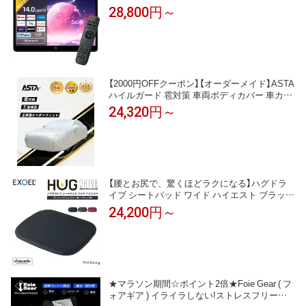
V 搭載 APP スマート リア モニター ネット 配
28,800円～
信 動画 IPS 全視角度 HDMI USB/SD 入力 ミラ
ーリング Bluetooth 音声リモコン付き 車載 後
部座席 ポータブル テレビ モニター
【2000円OFFクーポン】【オーダーメイド】ASTA
ハイルガード 雹対策 車両ボディカバー 車カバ
ー 5層構造 極厚 凍結防止 シビックタイプR ラ
24,320円～
ンドクルーザー対応
【腰とお尻で、驚くほどラクになる】ハグドラ
イブ シートパッド ワイド ハイエスト ブラック
グレー ローズ お尻痛い 腰痛い 姿勢 疲れ 改善
24,200円～
おすすめ 自動車 運転 車 快適 おしり 柔らかい
低反発 ゲル ジェル 軽い おしゃれ 腰痛対策 姿
勢保持 座席
★マラソン期間☆ポイント2倍★Foie Gear ( フ
ォアギア ) イライラしない!ストレスフリーな