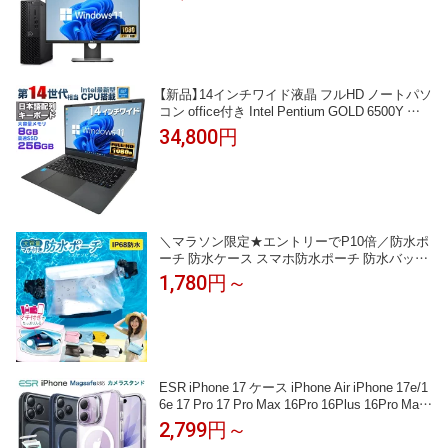
中古デスクトップパソコン DVD/WIFI/Bluetoot
h DisplayPort
【新品】14インチワイド液晶 フルHD ノートパソ
コン office付き Intel Pentium GOLD 6500Y メ
モリ8GB M.2 SATA SSD256GB USB3.0 HDMI
34,800円
WEBカメラ Bluetooth 無線LAN Windows11 JIS
規格 日本語配列キーボード ノートPC win11【N
C14J】
＼マラソン限定★エントリーでP10倍／防水ポ
ーチ 防水ケース スマホ防水ポーチ 防水バッグ
IPX8 | 防水 腰 ウエストバッグ ボディ ショルダ
1,780円～
ー 肩掛け 首掛け バッグ iPhone16 iphone 16 洗
える かわいい 軽量 スマホ |
ESR iPhone 17 ケース iPhone Air iPhone 17e/1
6e 17 Pro 17 Pro Max 16Pro 16Plus 16Pro Max i
Phone 15 シリーズ カバー 隠しカメラスタンド
2,799円～
磁気ケース HaloLock付き MagSafeと互換性 透