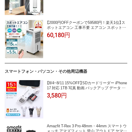
【2000円OFFクーポンで59580円！楽天1位】ス
ポットエアコン 工事不要 エアコン スポットク
ーラー 移動式 冷風機 移動式エアコン 冷房 置
60,180円
き型 エアコン 冷房 工事不要 冷風 送風 除湿 タ
イマー 室外機なし リモコン ポータブル 移動
楽々 取付簡単 送料無料
スマートフォン・パソコン・その他周辺機器
【8/4~8/11 15%OFF】SDカードリーダー iPhone
17 対応 1TB 写真 動画 バックアップ データ 移
行 保存 外付け USBメモリ 専用アプリ不要 ス
3,580円
マホ Type-C Lightning ライトニング タイプC A
ndroid iPad 日本語取説付 1年保証 スターフォ
ーカス正規品[2025楽天年間1位]
Amazfit T-Rex 3 Pro 48mm・44mm スマートウ
ォッチ アマズフィット 登山 アウトドア ヤマレ