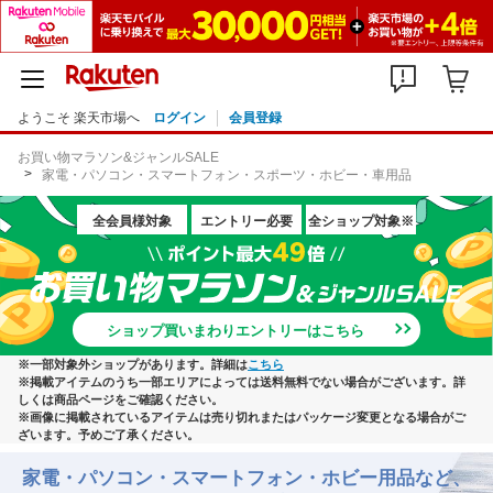
ようこそ 楽天市場へ
ログイン
会員登録
お買い物マラソン&ジャンルSALE
家電・パソコン・スマートフォン・スポーツ・ホビー・車用品
全会員様対象
エントリー必要
全ショップ対象※
ショップ買いまわりエントリーはこちら
※一部対象外ショップがあります。詳細は
こちら
※掲載アイテムのうち一部エリアによっては送料無料でない場合がございます。詳
しくは商品ページをご確認ください。
※画像に掲載されているアイテムは売り切れまたはパッケージ変更となる場合がご
ざいます。予めご了承ください。
家電・パソコン・スマートフォン・ホビー用品など、