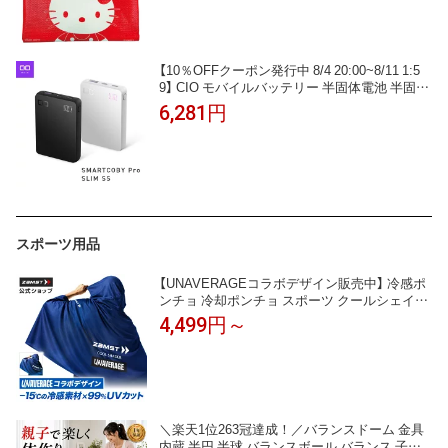
【10％OFFクーポン発行中 8/4 20:00~8/11 1:5
9】 CIO モバイルバッテリー 半固体電池 半固体
系 燃えにくい 小型 薄型 軽量 大容量 10000mA
6,281円
h 35W Type-C タイプC 3ポート パススルー iPh
one 17 Pixel10 Galaxy S26 iPad MacBook Wind
ows ノートPC ノートパソコン対応
スポーツ用品
【UNAVERAGEコラボデザイン販売中】 冷感ポ
ンチョ 冷却ポンチョ スポーツ クールシェイダ
ー ザムスト 1位 暑さ対策 暑さ対策グッズ 冷感
4,499円～
グッズ アイスポンチョ 冷感 冷却 熱中症対策
冷感アイテム UV クーリング 大人 子ども ひん
やり COOL SHADER -15℃
＼楽天1位263冠達成！／バランスドーム 金具
内蔵 半円 半球 バランスボール バランス 子供