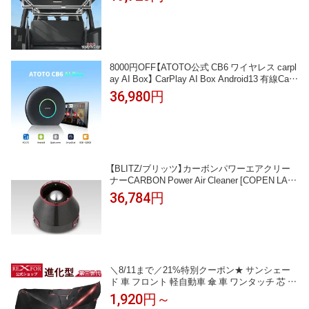
8000円OFF【ATOTO公式 CB6 ワイヤレス carpl
ay AI Box】 CarPlay AI Box Android13 有線CarP
lay/Android Auto無線化 純正ナビをAndroid化 8
36,980円
コア 8GB+128GB 4G LTE対応 高速起動 CB6B-
J-BK カーナビ Androidボックス ワイヤレス Ca
rPlay AI Box
【BLITZ/ブリッツ】カーボンパワーエアクリー
ナーCARBON Power Air Cleaner [COPEN LA40
0K] 35225
36,784円
＼8/11まで／21%特別クーポン★ サンシェー
ド 車 フロント 軽自動車 傘 車 ワンタッチ 芯 丈
夫 軽自動車 傘型 折りたたみ 日よけ 傘式 ひよ
1,920円～
け 日除け シェード ドラレコ 車用サンシェード