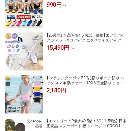
水遊び 靴 キッズ レディース メンズ 大人用 子
990円～
供用 水陸両用 シュノーケリング フィットネス
シューズ ビーチサンダル 速乾 軽量 男女兼用 7
color 15~28cm
【25週間1位 高評価4.6 お試し価格】エアロバイ
ク フィットネスバイク エクササイズ バイク 電
源不要 静音 折りたたみ 有酸素運動 運動 室内
15,490円～
エクササイズ フィットネス トレーニング フィ
ットネスマシン ROOMFIT ルームフィット RO
OMBIKE FIT 身長145cm 対応
【 マラソンクーポン P2倍 】防水ポーチ 防水 バ
ッグ スマホ 防水ケース IPX8 完全防水 ショル
ダー バック マチあり 透けない ウエストポーチ
2,180円
サコッシュ ドライバッグ 海 プール 川 防災 ア
ウトドア キャンプ サウナ 登山 釣り
【エントリーでP最大49.5倍！8/11 1:59迄】 日本
正規品 スノーボード 板 クロージャ CROOJA L
OCUST ローカスト メンズ レディース 26-27