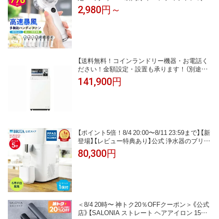
1〜100段階 大風量 冷却ハンディファン 扇風機
2,980円～
卓上 小型扇風機 携帯扇風機 コンパクト 冷却プ
レート 静音 冷却モード 手持ち扇風機 長時間 ci
cibella ハンディファン シシベラ
【送料無料！コインランドリー機器・お電話く
ださい！金額設定・設置も承ります！（別途料
金）】コイン式洗濯機 MCW-C50L
141,900円
【ポイント5倍！8/4 20:00〜8/11 23:59まで】【新
登場】【レビュー特典あり】公式 浄水器のブリタ
サーバー型浄水器 ブリタ キューブCool ホワイ
80,300円
ト マクストラプロ ピュアパフォーマンスカー
トリッジ1個付 ろ過水容量1.8L
＜8/4 20時〜 神トク20％OFFクーポン＞《公式
店》【SALONIA ストレート ヘアアイロン 15m