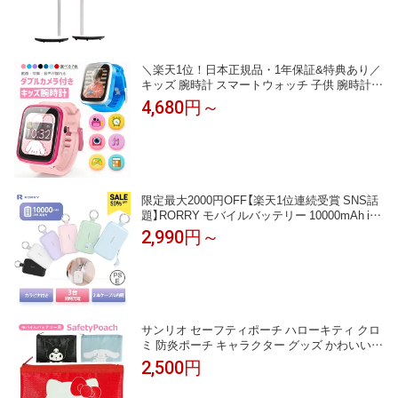
ビング・寝室対応 KTC A32Q7S 夏キャンプ
＼楽天1位！日本正規品・1年保証&特典あり／
キッズ 腕時計 スマートウォッチ 子供 腕時計 3
2GB 35万画素 カメラ 大画面 録画録音 ゲーム
4,680円～
音楽 アラーム 歩数計 知育玩具 4歳 5歳 6歳 7歳
8歳 9歳 10歳 男の子 女の子 おもちゃ 小学生 子
供 誕生日 クリスマスプレゼント 人気
限定最大2000円OFF【楽天1位連続受賞 SNS話
題】RORRY モバイルバッテリー 10000mAh iPh
one 大容量 携帯充電器 軽量 小型 タイプcケー
2,990円～
ブル内蔵 急速 30W アイフォン ライトニング対
応 3台同時 スマホ 持ち運び iPhone 17など/手
持ち扇風機/iPad対応 PSE カラビナ CharmGo
サンリオ セーフティポーチ ハローキティ クロ
ミ 防炎ポーチ キャラクター グッズ かわいい
発火 防止 防炎 可愛い オシャレ ミニポーチ モ
2,500円
バイルバッテリー 充電器 ケース SANG-652