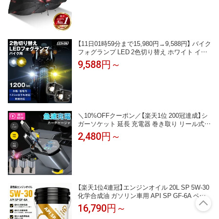
カーサンシェード 傘型サンシェード フロント
サンシェード
【11日01時59分まで15,980円→9,588円】 バイク
フォグランプ LED 2色切り替え ホワイト イエ
ロー 後付け 小型 車検対応 安心 1年保証 おすす
9,588円～
め 12V 防水 フォグ スイッチ ランプ プロジェ
クター 汎用 ホンダ スズキ カワサキ ヤマハ 黄
色 バイク用 ledフォグランプ 2個セッ
＼10%OFFクーポン／【楽天1位 200冠達成】シ
ガーソケット 延長 充電器 巻き取り リール式 U
SB Type-C Lightning PD急速充電 iPhone Androi
2,480円～
d 車用充電器 4ポート カーチャージャー 4台同
時充電 12V 24V車 シガーチャージャー
【楽天1位4連冠】エンジンオイル 20L SP 5W-30
化学合成油 ガソリン車用 API SP GF-6A ペー
ル缶 高性能エンジンオイル 自動車用 整備工場
16,790円～
DIY メンテナンス