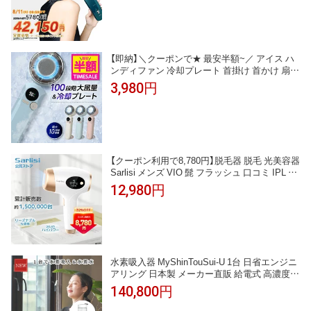
O 顔 ワキ 全身 自宅ケア うぶ毛 ヒゲ 女性 男性
メンズ 男女兼用 ギフト
【即納】＼クーポンで★ 最安半額~／ アイス ハ
ンディファン 冷却プレート 首掛け 首かけ 扇風
機 【熱中症予防管理者監修★レビュー特典有】
3,980円
手持ち扇風機 小型扇風機 携帯扇風機 ネックク
ーラー 扇風機 ハンディ ハンド扇風機 携帯 せ
んぷうき おすすめ おしゃれ
【クーポン利用で8,780円】脱毛器 脱毛 光美容器
Sarlisi メンズ VIO 髭 フラッシュ 口コミ IPL 効
果 家庭用 美顔器 自動照射 アンダーヘア レデ
12,980円
ィース エステ 全身 ムダ毛 顔 ボディ フェイス
ヒゲ 脇 腕 全身脱毛 サロン級 男女適用 除毛 父
の日 SAJM01WH
水素吸入器 MyShinTouSui-U 1台 日省エンジニ
アリング 日本製 メーカー直販 給電式 高濃度
水素水生成器 水素ガス 54000ppm 水素水 1200
140,800円
ppb 300cc Φ60×L207mm 197g AWH-003U 本体
水素吸入 H2-MS