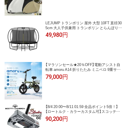
雨雪対応き サイクルカバー ロックホール/収納
袋
LEJUMP トランポリン 屋外 大型 10FT 直径30
5cm 大人子供兼用 トランポリン とらんぽりん
安全保護ネット付き 耐荷重120kg はしご付き
49,980円
ダイエット エクササイズ トレーニング
【マラソンセール★20％OFF】電動アシスト自
転車 amoru A14 折りたたみ ミニベロ 9重サス
ペンション 14インチ【最大100km走行】 47.45V
79,000円
350Wモーター 取り外し可能 10.4Ah バッテリ
ー IP54防水 スマホホルダー コンパクト 軽量
通勤 通学 都市用 公道走行対応
【8/4 20:00〜8/11 01:59 全品ポイント5倍！】
【ロートルク・カラーカスタム可】スコッティ
キャメロン StudioStyle Fastback OCキャメロ
90,200円
ンパター Onset CenterSCOTTY CAMERON ス
タジオスタイル ファストバック オンセットセ