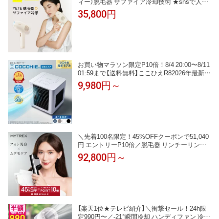
ィー）脱毛器 サファイア冷却技術 ★snsで人気
★男女兼用 VIO対応 無痛脱毛 無限照射回数 ヒ
35,800円
ゲ脱毛 脱毛機 シェーバー プロムダ毛処理 脱毛
器おすすめ 自宅でフラッシュ脱毛 メンズ脱毛
器 口コミ 美顔器
お買い物マラソン限定P10倍！8/4 20:00〜8/11
01:59まで【送料無料】ここひえR82026年最新モ
デル 正規品 ショップジャパン公式 卓上扇風機
9,980円～
パーソナルクーラー 冷風扇 冷風機 卓上クーラ
ー
＼先着100名限定！45%OFFクーポンで51,040
円 エントリーP10倍／脱毛器 リンチーリン愛
用 MYTREX MiRAY ムダ毛ケア IPL DPL 美肌
92,800円～
ケア サロン級 フラッシュ式 脱毛機 家庭用 光
脱毛器 美顔器 業務仕様 角質 ハリ ツヤ くすみ
透明肌 うぶ毛 顔 ワキ 髭 ひげ VIO対応 セルフ
脱毛
【楽天1位★テレビ紹介】＼衝撃セール！24h限
定990円〜／-21°瞬間冷却 ハンディファン 冷却