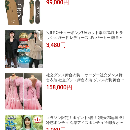
99,000円
＼9％OFFクーポン／UVカット率 99%以上 ラ
ッシュガード レディース UV パーカー 軽量 ト
ップス 長袖 体型カバー ラッシュパーカー UPF
3,480円
50+ 接触冷感 急速冷感 羽織 持ち運び ペプラム
フリル ジップアップ 前開き 洋服見え フレア
フーディー 薄い
社交ダンス舞台衣装 オーダー社交ダンス舞
台衣装 社交ダンス舞台衣装 ダンス衣装 舞台衣
装 レッスンウェア 社交ダンス ダンス衣装 人気
158,000円
社交 モダンドレス モダンダンス モダGD-007-2
02603
マラソン限定！ポイント5倍！【楽天23冠達成】
冷感ポンチョ 冷感アイスポンチョ 冷却タオル
ポンチョ 冷感アイテム アイス冷感ポンチョ ク
1,080円～