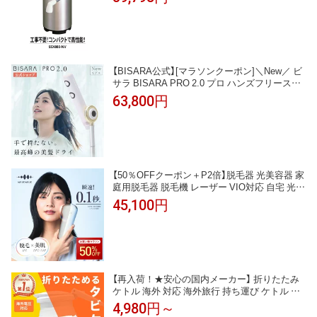
機フッ素化合物 除去
【BISARA公式】[マラソンクーポン]＼New／ ビ
サラ BISARA PRO 2.0 プロ ハンズフリースタ
ンドドライヤー 静音性アップ 速乾 大風量 BLD
63,800円
Cモーター 自動首振り ながら乾かし 美髪 プラ
ズマイオン4億個 リモコン ドライヤー QUADS
【メーカー保証付き】
【50％OFFクーポン＋P2倍】脱毛器 光美容器 家
庭用脱毛器 脱毛機 レーザー VIO対応 自宅 光フ
ォト フォトケア IPL NIR DPL 光美容 光脱毛 美
45,100円
顔器 フラッシュ式 メンズ レディース シミ そ
ばかす 肌ケア リフトケア ムダ毛ケア ワキ ヒ
ゲ 脇 顔 自宅 照射早い 簡単 プレゼント
【再入荷！★安心の国内メーカー】 折りたたみ
ケトル 海外 対応 海外旅行 持ち運び ケトル タ
ビケトル 旅行 トラベルケトル 折りたたみ 電気
4,980円～
ケトル 電気ケトル ポータブルケトル 旅行 便利