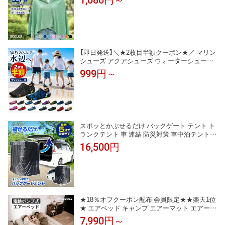
ールパーカー 即効冷感 肌温度-15℃ 冷却100%
暑さ対策グッズ ポンチョ 冷却 UVカット クー
ルポンチョ 吸水 抗菌防臭 熱中症対策
【即日発送】＼★2枚目半額クーポン★／ マリン
シューズ アクアシューズ ウォーターシューズ
キッズ レディース メンズ 大人用 子供用 水陸
999円～
両用 水遊び 靴 フィットネスシューズ ビーチシ
ューズ ダイビング スポーツ 水遊び プール 海
岩場 速乾 男女兼用 22~28cm
スポッとかぶせるだけ バックゲート テント ト
ランクテント 車 連結 防災対策 車中泊テント
簡単設営 防虫対応ネット 撥水生地 雨天利用可
16,500円
リアゲート 車用 日よけ キャンプ
★18％オフクーポン配布 会員限定★★楽天1位
★ エアベッド キャンプ エアーマット エアーベ
ッド 電動 極厚45cm キャンプ ベッド Naturehik
7,990円～
e エアマットレス エアーマットレス 電動ポン