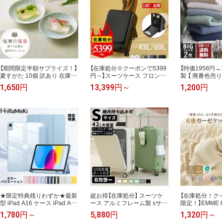
おにぎり
量限定
【期間限定半額サプライズ！】
【在庫処分※クーポンで5399
【特価1958円→
夏すがた 10個 訳あり 在庫処
円～】スーツケース フロント
製 【 廃番色売り
分 福袋 食品 食品ロス 塩瀬総
オープン ファスナータイプ s
カラー ホテル
1,650円
13,399円～
1,200円
本家 金魚 ゼリー 和菓子 高級
サイズ mサイズ前ポケット
ル ビッグフェイ
お取り寄せ スイーツ 銘菓 お
キャリーケース 軽量 機内持
同色セット 【圧縮
菓子 お茶菓子 おしゃれ 老舗
ち込み 機内持込 トップオー
吸水 厚手 セッ
プン 前開き キャリーバッグ
訳あり 廃番色 
送料無料 小型 出張 旅行 メン
し アウトレット 
ズ s0580
料無料
★限定特典残りわずか★最新
超お得【在庫処分】 スーツケ
【在庫処分！ク
型 iPad A16 ケース iPad Air
ース アルミフレーム製 sサイ
限定！】EMME
ケース 2026モデル 11インチ
ズ フロントオープン 前ポケ
ット クイーン 
1,780円～
5,880円
1,320円～
M4 M3 M2 第5世代 第4世代 i
ット ハーフオープン 軽量 キ
0% 夏用 クイ