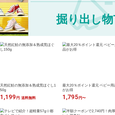
掘り出し物
天然紅鮭の無添加＆熟成荒ほぐし1
最大20％ポイント還元 ベビー用
50g
がお得
1,199
1,795
円
送料無料
円〜