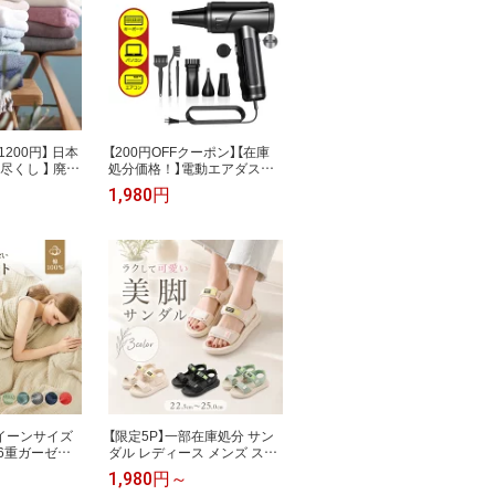
1200円】 日本
【200円OFFクーポン】【在庫
尽くし 】 廃番
処分価格！】電動エアダスタ
スタイルタオ
ー 電動ブロワー 電動クリー
1,980円
スタオル 2枚
ナー 電動空気入れ PCクリー
】 / タオル
ナー OA掃除機キーボード 掃
ト まとめ買い
除機 キーボード掃除 多目的
廃番 売り尽く
ダストブロワー ノズルブラ
OUTLET 送
シ計6点付属 EC
イーンサイズ
【限定5P】一部在庫処分 サン
 6重ガーゼケ
ダル レディース メンズ スポ
ダブル 綿10
ーツサンダル 厚底 軽量 ベル
1,980円～
ーン タオルケ
クロ 履きやすい 歩きやすい