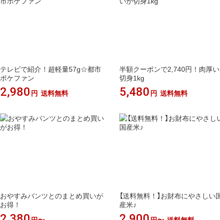
テレビで紹介！超軽量57g☆都市
半額クーポンで2,740円！肉厚
ポケファン
切身1kg
2,980
5,480
円
送料無料
円
送料無料
おやすみパンツとのまとめ買いが
【送料無料！】お財布にやさしい
お得！
産米♪
2,380
2,900