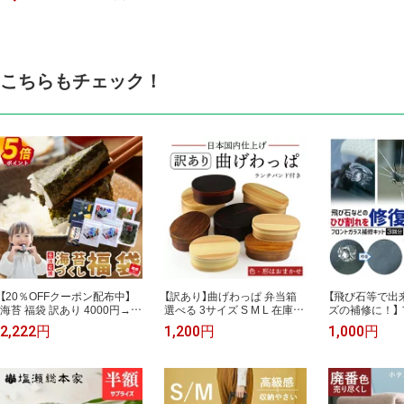
こちらもチェック！
【20％OFFクーポン配布中】
【訳あり】曲げわっぱ 弁当箱
【飛び石等で出
海苔 福袋 訳あり 4000円→2
選べる 3サイズ S M L 在庫限
ズの補修に！】
222円! 焼き海苔 味付け海苔
り 日本国内仕上げ お弁当箱
ス 飛び石 車 修
2,222円
1,200円
1,000円
塩のり 七味 のり バラエティ
わっぱ弁当箱 曲げわっぱ弁
ペアキット フ
セット 食品 焼きのり 全形 味
当箱 ランチバンド付き 男子
補修キット 修
のり 賞味期限 間近 在庫処分
高校生 女子 レディース 子供
用品 DIY ガラ
2026 食品ロス 削減 フードロ
1段 2段 丸型 かぶせ型 木製
ッズ ガラスリ
ス 詰め合わせ 生活応援 送料
おしゃれ 和風 ランチボック
修 飛び石補修
無料 小分け 食べ物 もみのり
ス アウトレット 在庫処分 数
し 在庫処分 キ