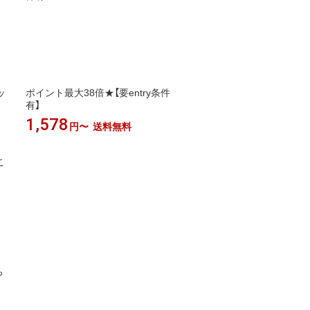
ッ
ポイント最大38倍★【要entry条件
有】
1,578
円〜
送料無料
ち