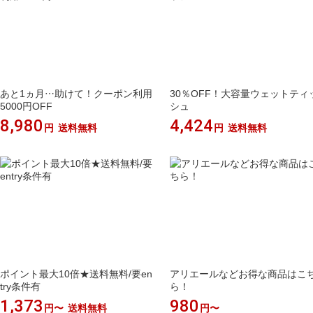
あと1ヵ月…助けて！クーポン利用
30％OFF！大容量ウェットティ
5000円OFF
シュ
8,980
4,424
円
送料無料
円
送料無料
ポイント最大10倍★送料無料/要en
アリエールなどお得な商品はこ
try条件有
ら！
1,373
980
円〜
送料無料
円〜