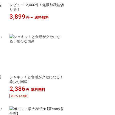
を
レビュー12,000件！無添加秋鮭切
り身！
3,899
円〜
送料無料
国
シャキッ！と食感がクセになる！
希少な国産
2,386
円
送料無料
ポイント10倍