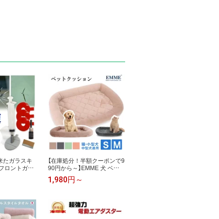
来たガラスキ
【在庫処分！半額クーポンで9
 フロントガラ
90円から～】EMME 犬 ベッ
理 リペア リ
ド ふわふわ 中型犬 小型犬 猫
1,980円～
ロントガラス
のベッド 洗える 犬のマット
理キット カー
いぬ ペットマット 子犬 子猫
ス修理 便利グ
シニア 老犬 介護 丸洗い ゲー
ペア ガラス補
ジ用ベット ペット用 クッシ
キット きず消
ョン オールシーズン グレー
ズ消し
ラクダ Sサイズ Mサイズ