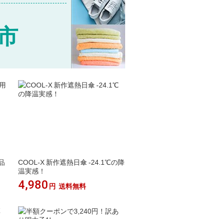
市
品
COOL-X 新作遮熱日傘 -24.1℃の降
温実感！
4,980
円
送料無料