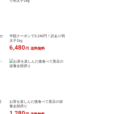
いか
半額クーポンで3,240円！訳あり明
太子1kg
6,480
円
送料無料
国
お茶を楽しんだ後食べて黒豆の栄
養全部摂り
1,280