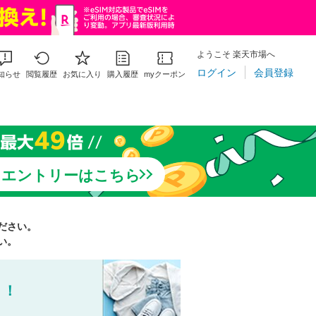
ようこそ 楽天市場へ
ログイン
会員登録
知らせ
閲覧履歴
お気に入り
購入履歴
myクーポン
りエントリーはこちら
ださい。
い。
う！