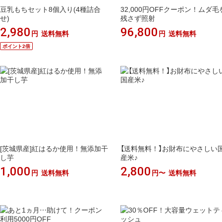
豆乳もちセット8個入り(4種詰合
32,000円OFFクーポン！ムダ毛
せ)
残さず照射
2,980
96,800
円
送料無料
円
送料無料
ポイント2倍
[茨城県産]紅はるか使用！無添加干
【送料無料！】お財布にやさしい
し芋
産米♪
1,000
2,800
円
送料無料
円〜
送料無料