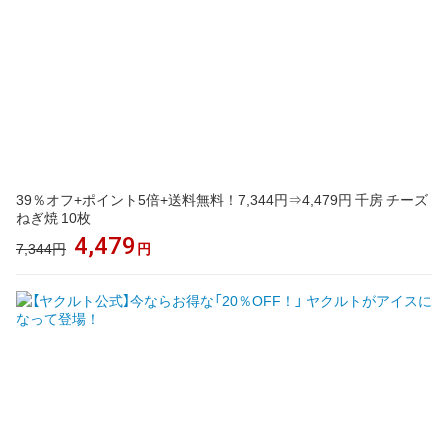
39％オフ+ポイント5倍+送料無料！7,344円⇒4,479円 千房 チーズ
ねぎ焼 10枚
4,479
7,344円
円