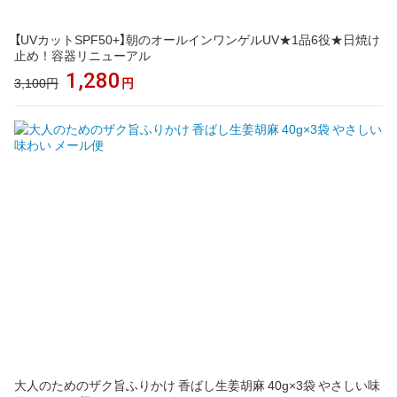
【UVカットSPF50+】朝のオールインワンゲルUV★1品6役★日焼け
止め！容器リニューアル
1,280
3,100円
円
大人のためのザク旨ふりかけ 香ばし生姜胡麻 40g×3袋 やさしい味