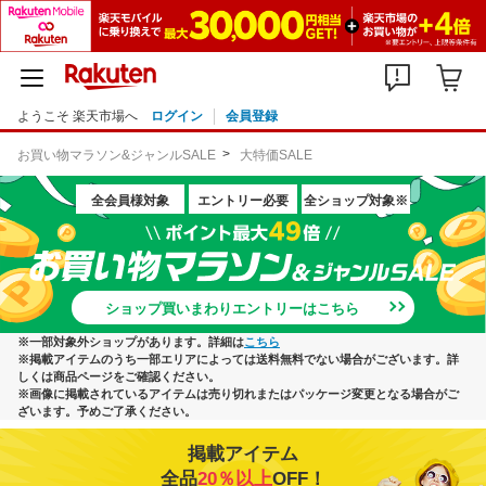
ようこそ 楽天市場へ
ログイン
会員登録
お買い物マラソン&ジャンルSALE
大特価SALE
全会員様対象
エントリー必要
全ショップ対象※
ショップ買いまわりエントリーはこちら
※一部対象外ショップがあります。詳細は
こちら
※掲載アイテムのうち一部エリアによっては送料無料でない場合がございます。詳
しくは商品ページをご確認ください。
※画像に掲載されているアイテムは売り切れまたはパッケージ変更となる場合がご
ざいます。予めご了承ください。
掲載アイテム
全品
20％以上
OFF！