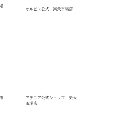
場
オルビス公式 楽天市場店
市
アテニア公式ショップ 楽天
市場店