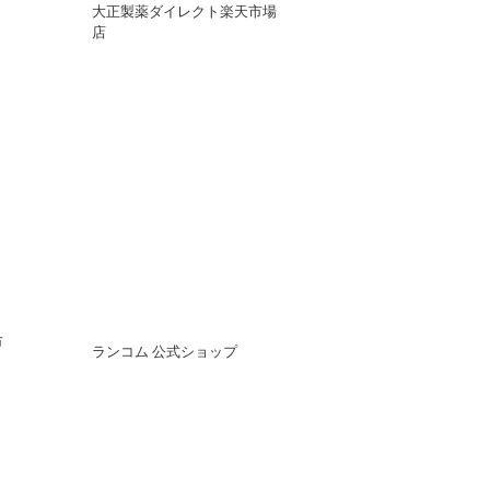
大正製薬ダイレクト楽天市場
店
市
ランコム 公式ショップ