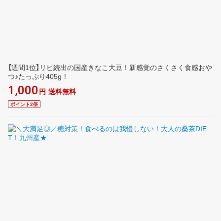
【週間1位】リピ続出の国産きなこ大豆！新感覚のさくさく食感おや
つ♪たっぷり405g！
1,000
円
送料無料
ポイント2倍