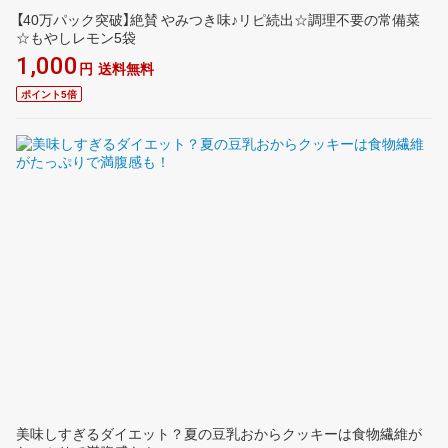
【40万パック突破】絶賛 やみつき味♪リピ続出☆調理不要の常備菜
☆もやしレモン5袋
1,000
円
送料無料
ポイント5倍
美味しすぎるダイエット？夏の豆乳おからクッキーは食物繊維が