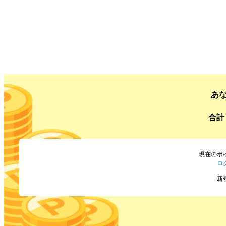
あ
合計
現在のポ
ロ
新