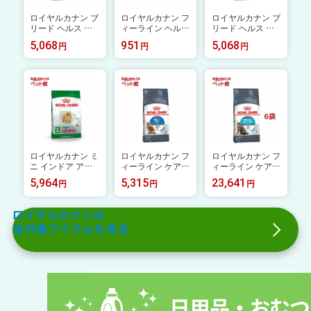
ロイヤルカナン ブ
ロイヤルカナン フ
ロイヤルカナン ブ
リード ヘルス ニ
ィーライン ヘルス
リード ヘルス ニ
ュートリション ダ
ニュートリション
ュートリション 柴
5,068
951
5,068
円
円
円
ックスフンド 成犬
エイジング 11+(4
犬 成犬用(3kg)【ロ
用(3kg)【ロイヤル
00g)【ロイヤルカ
イヤルカナン(RO
カナン(ROYAL C
ナン(ROYAL CAN
YAL CANIN)】[ド
ANIN)】[ドッグフ
IN)】
ッグフード]
ード]
ロイヤルカナン ミ
ロイヤルカナン フ
ロイヤルカナン フ
ニ インドア アダ
ィーライン ケア
ィーライン ケア
ルト 10ヵ月齢以
ニュートリション
ニュートリション
5,964
5,315
23,641
円
円
円
上(4kg)【d_rc】【d_
ライトウェイトケ
ユリナリー ケア(2
rc15point】【rcdog
ア(3kg)【ロイヤル
kg*6コセット)【d_
1809】【ロイヤル
カナン(ROYAL C
rc】【d_rc15point】
ロイヤルカナンの
カナン(ROYAL C
ANIN)】
【ロイヤルカナン
全対象アイテムを見る
ANIN)】[ドッグフ
(ROYAL CANIN)】
ード]
[キャットフード]