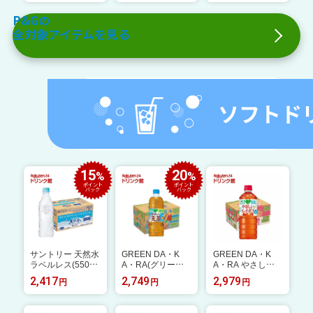
パース】[さらさら
【ボールド ジェル
ケア]
ボール】
P&Gの
全対象アイテムを見る
15
20
%
%
ポイント
ポイント
バック
バック
サントリー 天然水
GREEN DA・K
GREEN DA・K
ラベルレス(550ml
A・RA(グリーン
A・RA やさしい
*24本入)【サント
ダカラ) やさしい
ルイボス(600ml×
2,417
2,749
2,979
円
円
円
リー天然水】[ミネ
麦茶(680ml*24本
24本入)【GREEN
ラルウォーター 天
入)【GREEN DA・
DA・KA・RA(グ
然水]
KA・RA(グリーン
リーンダカラ)】