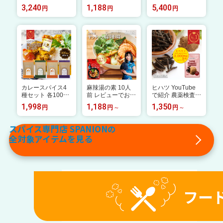
30g + 国産 はちみ
素 30g レビューで
獲れたて 簡単レシ
3,240
1,188
5,400
円
円
円
つ 200gセット |
お試しスパイスプ
ピ付 冷凍便 奈良
セイロン シナモン
レゼント！ たっぷ
県産 朝倉山椒 山
セイロンシナモン
り約75杯分 チャ
椒の実 山椒 さん
蜂蜜 やまと蜂蜜
ック袋入り しょう
しょ さんしょう
国産蜂蜜 ギフト g
が 瀬戸内産 レモ
サンショウ 萩本農
ift プチギフト チャ
ン 陳皮 ヒハツ マ
園 送料無料
ック袋 オーガニッ
ーガオ カルダモン
ク 有機 しなもん
クエン酸 ジンジャ
ハニー パウチタイ
ー 生姜湯 しょう
プ SPANION スパ
がスープ 調味料
イス専門店 サプリ
送料無料 SPANIO
カレースパイス4
麻辣湯の素 10人
ヒハツ YouTube
辞典
N
種セット 各100g
前 レビューでお試
で紹介 農薬検査合
レシピブック付 約
しスパイスプレゼ
格 ヒハツパウダー
1,998
1,188
1,350
円
円
円
100皿分 チャック
ント！ 鍋 四川省
【選べる容量】 [ 10
袋入り カレー ス
出身ヤンチャン監
0g/ 100g×3袋 / 0.
パイス スパイスカ
修 まとめ買いがお
2g×200袋/ 500g]
スパイス専門店 SPANIONの
レー カレーパウダ
得［70g(10人前) /
レビューでお試し
全対象アイテムを見る
ー カレー粉 カレ
70g×3袋 / 麻辣湯
スパイスプレゼン
ースパイスパウダ
+ 麻辣スパイス セ
ト！ ひはつ パウ
ー スパイスセット
ット］ チャック袋
ダー ロングペッパ
送料無料 ターメリ
入 麻辣湯 の素 火
ー チャック袋 送
ック クミン コリ
鍋の素 マーラー
料無料 メール便
アンダー スパイス
タン マーラータン
マサラ
痺辛 シビ辛