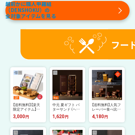
フト プレゼント
】 フルポーション
切り身 業務用 1kg
越前かに職人甲羅組
【P】
お刺身OK 本ズワ
お試し お中元 ギ
（DENSHOKU）の
イガニ ずわいがに
フト プレゼント
ポーション 蟹しゃ
【P】
全対象アイテムを見る
ぶ カニ 蟹 かに む
き身 刺身 生食用
ポーション それカ
ニ お中元ギフト
御中元
【送料無料】【楽天
中元 夏ギフト バ
【送料無料】人気フ
限定アイテム】バ
ターサンド〈ヘー
レーバー食べ比べ
ターサンド 5個 &
ゼルナッツショコ
セット / PRESS B
3,000
1,620
4,180
円
円
円
チーズタルト 3P
ラ〉5個入 PRESS
UTTER SAND〈オ
食べ比べセット
BUTTER SAND
リジナル〉〈チョコ
【公式】中元 夏ギフ
【のし無料】2026
レート〉〈ヘーゼル
ト 2026 個包装 プ
個包装 プチギフト
ナッツショコラ〉