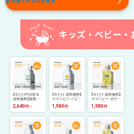
全対象アイテムを見る
まいも、ミニ食パ
ー・メープル・シ
ンレーズン] 置き
ンオレンジ、ミニ
ナモン] 置き換え
換えダイエット ダ
食パンレーズン]
ダイエット ダイエ
イエット食品 完全
置き換えダイエッ
ット食品 完全栄養
栄養食 低糖質 BA
ト ダイエット食品
食 低糖質 BASE B
SE BREAD ベー
完全栄養食 低糖質
READ ベースフー
スフード BASE F
BASE BREAD ベ
ド BASE FOOD
OOD
ースフード BASE
FOOD
【今だけP10倍 &
【今だけ 送料無料】
【今だけ 送料無料】
送料無料】新商品
ママベビー ベビー
ママベビー ボディ
Baby Cream Lotio
ソープ （泡タイプ
ソープ | 創業80年
2,640
1,980
1,980
円
円
円
n ベビークリーム
全身用）400mL m
製薬会社発の オー
ローション 150m
ammababy 自然
ガニック 品質 | 植
L / BIGボトル400
由来 ベビー 全身
物由来成分 ベビー
mL / レフィル380
シャンプー 無添加
全身シャンプー 無
mL | 無添加 オー
新生児 赤ちゃん
添加 大容量500ml
ガニック クリーム
子ども せっけん &
1回たった7円 新