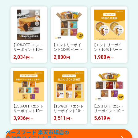
【10%OFF+エント
【エントリーポイ
【エントリーポイ
リーポイント10
ント10倍】ベース
ント10％】ベース
倍】ベースパウン
ブレッド 4種 8袋
フード ラーメン2
2,034
2,800
1,980
円
円
円
ドケーキ アールグ
パン [チョコ・ミ
種4個 8個【鶏ガラ
レイ 8袋 16袋 ロ
ルク・シナモン・
醤油・味噌】カッ
ングライフ カロリ
さつまいも] 置き
プ麺 たんぱく質
ー控えめ 全粒粉ベ
換えダイエット ダ
完全栄養食 置き換
ース たんぱく質
イエット食品 完全
えダイエット ダイ
食物繊維 BASE P
栄養食 低糖質 BA
エット食品 食物繊
ound Cake ベース
SE BREAD ベー
維 ベース BASEF
フード BASE FOO
スフード BASE F
OOD
D
OOD
【15％OFF+エント
【15％OFF+エント
【15％OFF+エント
リーポイント10
リーポイント10
リーポイント10
倍】ベースブレッ
倍】ベースブレッ
倍】ベースブレッ
3,936
3,511
5,619
円
円
円
ド 7種 14袋 28袋
ド 6種 12袋 24袋
ド 5種 20袋 パン
パン [チョコ、メ
パン [プレーン・
[チョコ、こしあ
ープル、シナモ
ミニ食パンプレー
ん、さつまいも、
ベースフード 楽天市場店の
ン、ミルク、さつ
ン・チョコ・カレ
栗あん、ミニ食パ