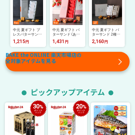
チギフト お配り
お配り お取り寄せ
の3フレーバーが
お取り寄せ プレゼ
プレゼント 高級
楽しめるスペシャ
ント 高級 手土産
手土産
ルセット 中元 夏
ギフト 2026 個包
装 プチギフト
中元 夏ギフト プ
中元 夏ギフト バ
中元 夏ギフト バ
レスバターサンド
ターサンド〈あま
ターサンド 2種詰
5個入 PRESS BU
おう苺〉5個入 PR
合せ〈チョコレー
1,215
1,431
2,160
円
円
円
TTER SAND【のし
ESS BUTTER SA
ト〉8個入 PRESS
無料】【公式】2026
ND【のし無料】【公
BUTTER SAND
ギフト 個包装 プ
式】2026 個包装
【のし無料】【公式】
BAKE the ONLINE 楽天市場店の
チギフト お配り
プチギフト お配り
2026 個包装 プチ
全対象アイテムを見る
お取り寄せ プレゼ
お取り寄せ プレゼ
ギフト お配り お
ント 高級 手土産
ント 高級 手土産
取り寄せ プレゼン
お菓子 スイーツ
ト 高級 手土産
洋菓子 焼き菓子
ピックアップアイテム
30
20
%
%
ポイント
ポイント
バック
バック