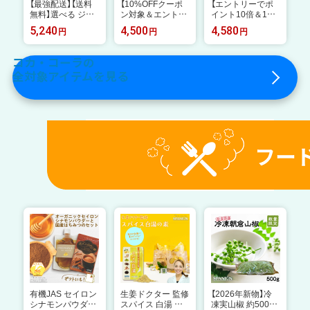
【最強配送】【送料
【10%OFFクーポ
【エントリーでポ
無料】選べる ジョ
ン対象＆エントリ
イント10倍＆10%
ージアペット コー
ーでポイント10倍
OFFクーポン対象
5,240
4,500
4,580
円
円
円
ヒー 2ケースセッ
8/11 01:59まで】
8/18 23:59まで】
トコカ コーラ ジ
コカ・コーラ アク
コカコーラ 選べる
ョージア ボトル
エリアス 経口補水
よりどり コカコー
コカ・コーラの
コーヒー よりどり
液 ORS 500ml ペ
ラ ゼロ 綾鷹 アク
全対象アイテムを見る
珈琲
ットボトル 24本
エリアス やかんの
【送料無料】
麦茶 爽健美茶 ア
イシー・スパーク
540ml 500ml 525
ml 600ml 650ml
ペットボトル 24
本入り×2ケース
【送料無料】
有機JAS セイロン
生姜ドクター 監修
【2026年新物】冷
シナモンパウダー
スパイス 白湯 の
凍実山椒 約500g