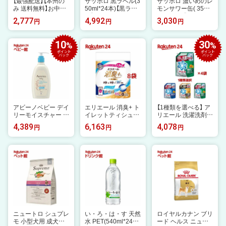
【最強配送】【本州の
サッポロ 黒ラベル(3
サッポロ 濃いめのレ
み 送料無料】お中元
50ml*24本)【黒ラベ
モンサワー缶( 350m
ビール 飲み比べ 詰
ル】
l×24本入)【濃いめの
2,777
4,992
3,030
円
円
円
め合わせ 夏ギフト
レモンサワー】[チュ
セット サッポロ エ
ーハイ レモンサワー
ビス YDV3DEC ヱ
缶チューハイ]
10
30
%
%
ビス 5種 11缶 EC 限
ポイント
ポイント
定パッケージ『GIF
バック
バック
T』 内祝い 誕生日 プ
レゼント 御中元 お
中元ビール 日付指定
可 包装
アビーノベビー デイ
エリエール 消臭+ ト
【1種類を選べる】 ア
リーモイスチャー ミ
イレットティシュー
リエール 洗濯洗剤
ルキーローション(3
コンパクト ダブル
液体 詰め替え 超ジ
4,389
6,163
4,078
円
円
円
54ml)【アビーノベビ
フレッシュクリア( 8
ャンボ(1000g×4セ
ー】[ベビーローショ
ロール×8個セット)
ット)【アリエール 液
ン 低刺激 無着色 無
【エリエール】[トイレ
体】
香料 敏感肌 保湿]
ットペーパー]
ニュートロ シュプレ
い・ろ・は・す 天然
ロイヤルカナン ブリ
モ 小型犬用 成犬用
水 PET(540ml*24本
ード ヘルス ニュー