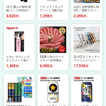
UCC 職人の珈琲 無
バブ メディキュア
お試し送料無料2,49
糖 ペット(900ml*24
アソート 3種(70g*1
0円～ 骨取りサバ切
本セット)【職人の珈
2錠入)【バブ】[入浴
身 1kg 無塩or有塩が
4,820
1,298
2,490
円
円
円
琲】[アイスコーヒー
入浴剤 おふろ お風
選べる♪骨とり 骨な
アイス ペットボトル
呂 リラックス 癒し
し 鯖 さば 冷凍食品
ブラック ケース]
アソート]
お中元 ギフト 【P】
ビオレ ザクレンズ
【霜降り特上ロース
【公式】 すくすくチェ
オイルメイク落とし
スライス】A5限定 黒
アスリム-J ベビーチ
モイスト 本体(190m
毛和牛 すき焼き 最
ェア 大和屋 yamato
1,408
6,980
17,930
円
円
円
l)【ビオレフェイスケ
高ランク A5ランク
ya ベビー チェア ハ
ア】
サーロイン リブロー
イチェア 足がつく 7
ス500g 1.5kg お中
ヶ月 1歳 長く使える
元 お肉ギフト 牛肉
10歳 食事 お食事チ
すきやき 御中元 お
ェア ダイニングチェ
年賀 お歳暮 贈り物
ア ベビーチェアー
しゃぶしゃぶ 肉 ギ
テーブル付き ベビー
フト 誕生日 プレゼ
ハイチェア テーブル
ント お祝い 内祝い
取り外し 赤ちゃんい
す 赤ちゃん用椅子
子供椅子