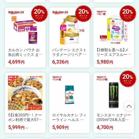
ット)【Gq8】【キレイ
料無料 山梨 長野産
ル/ウイスキー/ブラ
キレイ】[きれいきれ
産地厳選 皮ごと食べ
ックニッカ]
20
20
20
%
%
%
い 泡 ハンドソープ
られる 種なし 大房
ポイント
ポイント
ポイント
泡 詰め替え]
1房あたり約600g ブ
バック
バック
バック
ドウ | 高糖度 シャイ
ン マスカット 甘い
果物 ギフト プレゼ
ント のし 贈答 旬の
味覚 フルーツ 2026
カルカン パウチ お
パンテーン エクスト
【1種類を選べる】メ
魚お肉ミックス まぐ
ラダメージリペア シ
リーズ エアスルー
ろかつおささみ 48
ャンプー 詰替 超特
パンツ 梱販販売用(3
4,699
6,336
5,980
円
円
円
袋 まとめ買い キャ
大(860ml*6袋セッ
袋入×1箱)【メリー
ット(60g×48袋)【カ
ト)【PANTENE(パン
ズ】[おむつ オムツ 紙
ルカン パウチ】
テーン)】
おむつ 紙オムツ さ
20
%
らさらエアスルー]
ポイント
バック
S【1食203円~！クー
ロイヤルカナン フィ
モンスター エナジー
ポン利用で最大57％
ーライン ヘルス ニ
(355ml*24本入)【モ
OFF！】今だけ牛め
ュートリション エイ
ンスター】[エナジー
5,999
5,909
4,700
円
円
円
しバーガー1食おま
ジング 11+(4kg)【ロ
ドリンク]
け付き（8/1~8/16 迄）
イヤルカナン(ROYA
大容量リピ確定BOX
L CANIN)】