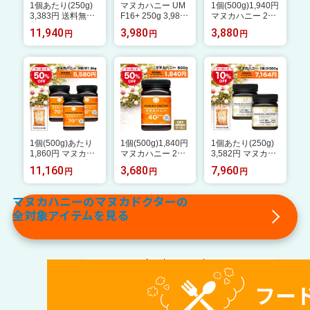
1個あたり(250g)
マヌカハニー UM
1個(500g)1,940円
3,383円 送料無料
F16+ 250g 3,980
マヌカハニー 2個
【15%OFF 8月14
円 送料無料 ニュ
以上購入で送料無
11,940
3,980
3,880
円
円
円
日20:00〜21日1:5
ージーランド モノ
料 【半額 8月14日
9 クーポン利用で
フローラル 蜂蜜
20:00〜21日1:59
11,940円→10,14
ハチミツ はちみつ
クーポン利用で 5
9円】マヌカハニー
贈答品 返礼品 お
0%OFF 3,880円→
UMF16+ 3個 750
礼 健康管理 非加
1,940円】 MGO70
g ニュージーラン
熱
+ 500g ニュージ
ド モノフローラル
ーランド マルチフ
Manuka Doctor マ
ローラル Manuka
ヌカドクター 贈答
Doctor 蜂蜜 ハチ
品 非加熱
ミツ はちみつ 生
はちみつ 非加熱
1個(500g)あたり
1個(500g)1,840円
1個あたり(250g)
1,860円 マヌカハ
マヌカハニー 2個
3,582円 マヌカハ
ニー 送料無料 【半
以上購入で送料無
ニー＆キャンディ
11,160
3,680
7,960
円
円
円
額 8月14日20:0
料 【半額 8月14日
おまけ 送料無料
0〜21日1:59 クー
20:00〜21日1:59
【10%OFF 7月19
ポン利用で 50%O
クーポン利用で 5
日20:00〜26日1:5
マヌカハニーのマヌカドクターの
FF 11,160円→5,5
0%OFF 3,680円→
9 クーポン利用で
全対象アイテムを見る
80円】 MGO70+ 5
1,840円】 MGO40
7,960円→7,164
00g 3個 1,500g 1.
+ 500g ニュージ
円】マヌカハニー
5kg ニュージーラ
ーランド マルチフ
UMF16+ 2個 500
ンド Manuka Doct
ローラル Manuka
g ニュージーラン
or マヌカドクター
Doctor 蜂蜜 ハチ
ド モノフローラル
蜂蜜 ハチミツ 非
ミツ はちみつ 生
Manuka Doctor マ
加熱
はちみつ 非加熱
ヌカドクター 贈答
品 非加熱