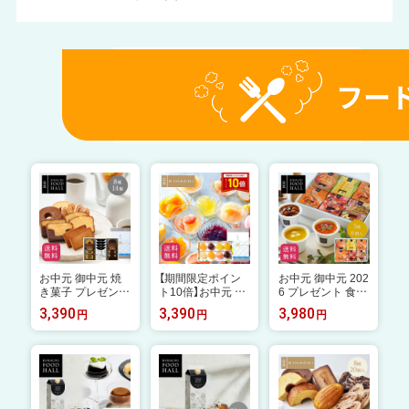
お中元 御中元 焼
【期間限定ポイン
お中元 御中元 202
き菓子 プレゼント
ト10倍】お中元 御
6 プレゼント 食べ
人気 おしゃれ 高
中元 2026 実用的
物 実用的 花 以外
3,390
3,390
3,980
円
円
円
級 ギフト 個包装
人気 おしゃれ 高
楽天1位 スープ 人
内祝い 内祝 お返
級 ギフト プレゼ
気 おしゃれ 高級
し スイーツ 食べ
ント 手土産 ゼリ
ギフト キハチ 【E
物 お菓子 洋菓子
ー おもたせ パテ
C限定】シェフズ
詰め合わせ キハチ
ィスリーキハチ キ
スープ5種6個入
焼菓子 キハチフー
ハチ 出産 洋菓子
常温 常備 即席 ス
ドホール 焼菓子＆
セット 詰め合わせ
トック レンジ 1分