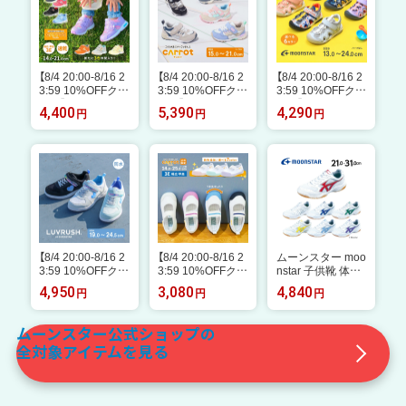
【8/4 20:00-8/16 2
【8/4 20:00-8/16 2
【8/4 20:00-8/16 2
3:59 10%OFFクー
3:59 10%OFFクー
3:59 10%OFFクー
ポン】ムーンスタ
ポン】ムーンスタ
ポン】ムーンスタ
4,400
5,390
4,290
円
円
円
ー moonstar キャ
ー キャロット 子
ー moonstar 子供
ロット 子供靴 キ
供靴 キッズ ジュ
靴 キッズ ジュニ
ッズ スニーカー C
ニア スニーカー
ア サンダル ウォ
R C2146 幅広 3E
moonstar 幅広 3E
ーターシューズ 水
急速乾燥 抗菌防臭
つま先ゆったり 機
陸両用 男の子 女
ブラック ピンク
能性インソール 天
の子【2026年春新
ネイビー ラベンダ
然緑茶カテキン抗
作4月1日発売】MF
ー ホワイト/ピン
菌防臭 男の子 女
S018C オレンジ/
ク マリン アッシ
の子 CR C2355HI
ブルー ピンク ネ
ュグレイ オレンジ
リゴー ブラック
イビー ブラック
レモン アイボリー
ピンク/マルチ グ
グレイ パープル
【8/4 20:00-8/16 2
【8/4 20:00-8/16 2
ムーンスター moo
黒 紺 紫 14-21cm
レイ ネイビー パ
3:59 10%OFFクー
3:59 10%OFFクー
nstar 子供靴 体育
ープル 黒
ポン】ムーンスタ
ポン】【公式限定｜
館 シューズ ジム
4,950
3,080
4,840
円
円
円
ー ラブラッシュ
幅広 甲高 3E】ムー
スターS400 21cm
子供靴 キッズ ジ
ンスター キャロッ
-31cm 2E 体育館
ュニア スニーカー
ト 子供靴 上履き
履き 体育館シュー
ムーンスター公式ショップの
moonstar LUVRU
CR ST11 3E ホワ
ズ 学校 中学 高校
全対象アイテムを見る
SH スーパースタ
イト ピンク ネイ
入学 白 抗菌防臭
ー 防水 パワーバ
ビー サックス ピ
レッド イエロー
ネ Ag+抗菌防臭
ーチ ミント ラベ
ネービー ネイビー
耐摩耗底 運動会
ンダー moonstar
パープル グリーン