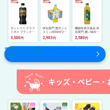
ダカラ)】
サントリー クラフ
伊右衛門 贅沢ジャ
機能性表示食品 伊
トボス ブラック(5
スミン(600ml*24
右衛門 濃い味(60
00ml*24本入)【BO
本入)【伊右衛門】
0ml*24本入)【伊右
3,500
2,903
2,580
円
円
円
SS(ボス)】[BOSS
衛門】
コーヒー ペットボ
トル ブラック]
サントリーフーズの
全対象アイテムを見る