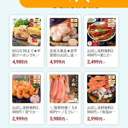
8/11/1:59まで★半
店長大暴走★赤字
お試し送料無料2,
額クーポンで4,98
覚悟のお試し送料
499円〜更に2個
0円⇒送料無料2,4
無料4,999円！北
で600円OFF！3個
4,980
4,999
2,499
円
円
円
90円！有塩or無塩
海道産の【訳あり】
で1,200円OFF！4
が選べる！骨取り
割れ/不揃い/小サ
個で2,000円OF
縞ほっけ切身1kg
イズ 生ほたて貝柱
F！ 楽天グルメ大
縞ホッケ シマホッ
どっさり1kg 帆立
賞受賞！楽天1位
ケ 骨なし【P】
ホタテ ほたて【P】
国産 うなぎ蒲焼き
ウナギ お中元 ギ
フト 土用丑の日
【P】
お試し送料無料2,
＼ 限界特価！ 5,9
お試し送料無料2,
999円！背ワタ無
80円〜 ／【 プレミ
990円～「有塩or無
し♪希少な特大む
アム ズワイガニ
塩」「骨ありor骨な
2,999
5,980
2,990
円
円
円
きえび1kg（解凍後
太脚棒肉のみ10
し」が選べる！⇒
800g） お中元 ギ
0% 500g〜1.5kg
脂のり抜群の銀鮭