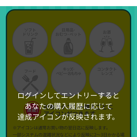
ソフト
日用品･
お酒
ドリンク
おむつ･ペット
キッズ･
コンタクト
フード
ベビー･おもちゃ
レンズ
ログインしてエントリーすると
あなたの購入履歴に応じて
対象カテゴリー購入ごとに
アイコンがつきます
達成アイコンが反映されます。
※アイコンは通常お買い物の翌日迄に反映します。
一部システムの混雑状況などにより反映に2～3日かかる場