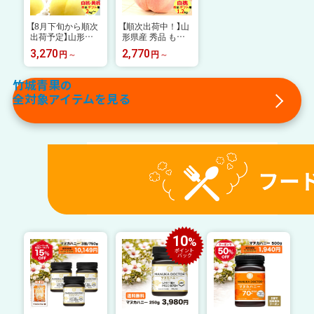
【8月下旬から順次
【順次出荷中！】山
出荷予定】山形県
形県産 秀品 もも
産 秀品 もも 白
白桃 1.2kg※日時
3,270
2,770
円
円
桃・黄桃 詰合せ 2
指定はメールで※
kg〜 ※日時指定
【山形産 もも モモ
はメールで※【山
御中元 お中元 夏
竹城青果の
形産 もも モモ 黄
ギフト 送料無料
全対象アイテムを見る
金桃 詰め合わせ
暑中見舞い 残暑見
セット 御中元 お
舞い プレゼント
中元 夏 ギフト 送
果物 フルーツ 人
料無料 暑中見舞い
気 贈り物 敬老の
残暑見舞い プレゼ
日】
ント 果物 フルー
ツ 人気 産地直送】
10
%
ポイント
バック