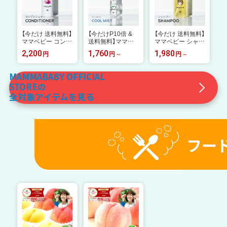
ローション 敏感肌
アンド ママ キッ
生児 ベビーソープ
乾燥肌 ギフト ベ
ズ 子供 ノンシリ
赤ちゃん 子ども
ビー 子供 乳液 化
コン ヴィーガン
せっけん & アンド
粧水 ベビーミルク
ボディソープ 沐浴
ママ 子供 キッズ
ママベビー 保湿ク
オーガニック 泡
【今だけ 送料無料】
【今だけP10倍 &
【今だけ 送料無料】
リーム
ママベビー コンデ
送料無料】ママベ
ママベビー シャン
ィショナー｜創業
ビー クールミスト
プー｜創業80年製
2,200
1,760
1,980
円
円
円
80年製薬会社発の
｜創業80年製薬会
薬会社発の オーガ
オーガニック 品質
社発の オーガニッ
ニック 品質｜2〜
｜有機農法で生ま
ク 品質｜アルコー
12歳の11つの無
MAMMABABY OFFICIAL
れた植物のチカラ
ルフリーで冷感
添加処方 [ノンシ
STOREの
で、たっぷり栄養
「−5℃」｜無添加
リコン パラベンフ
補給&保護｜リン
新生児 & アンド
リー アルコールフ
全対象アイテムを見る
ス 無添加 新生児
子ども 子供 キッ
リー] 赤ちゃん シ
& アンド ノンシリ
ズ ベビー 冷感 ス
ャンプー キッズ
コン トリートメン
プレー アウトドア
＆ ベビー ソープ
ト 子ども 子供 キ
野外 熱中症対策
アンド ママ キッ
ッズ ベビー
暑さ対策 遊び 公
ズ
園 uv ケア 敏感肌