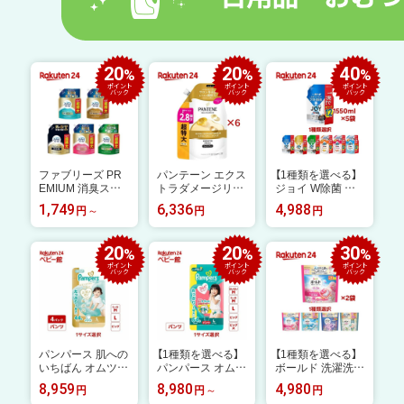
20
20
40
%
%
%
ポイント
ポイント
ポイント
バック
バック
バック
ファブリーズ PR
パンテーン エクス
【1種類を選べる】
EMIUM 消臭スプ
トラダメージリペ
ジョイ W除菌 食
レー 詰め替え 超
ア シャンプー 詰
器用洗剤 詰め替え
1,749
6,336
4,988
円
円
円
特大(1240mL)【フ
替 超特大(860ml*
超ジャンボ(1550
ァブリーズ(febrez
6袋セット)【PANT
mL×5セット)【ジ
e)】
ENE(パンテーン)】
ョイ(Joy)】
20
20
30
%
%
%
ポイント
ポイント
ポイント
バック
バック
バック
パンパース 肌への
【1種類を選べる】
【1種類を選べる】
いちばん オムツ
パンパース オムツ
ボールド 洗濯洗剤
パンツ(4袋入)【パ
さらさらケア パン
ジェルボール4in1
8,959
8,980
4,980
円
円
円
ンパース】
ツ(1セット)【パン
詰替(2袋セット)