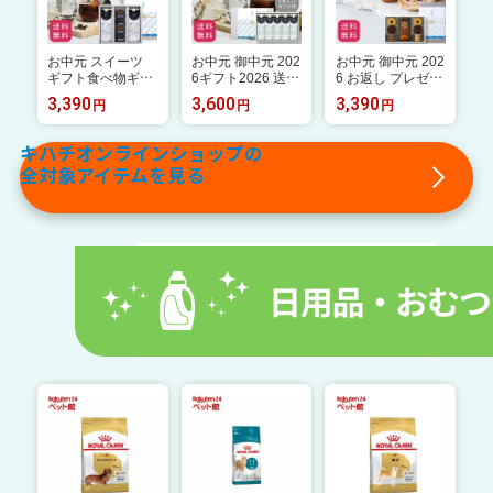
コーヒー8種14個
デザートゼリー 8
セット パティスリ
入 職場 御礼 お礼
個入 内祝 御礼 お
ーキハチ
送料無料
礼
お中元 スイーツ
お中元 御中元 202
お中元 御中元 202
ギフト食べ物ギフ
6ギフト2026 送料
6 お返し プレゼン
ト2026 実用的 人
無料 アイスコーヒ
ト 2026 百貨店で
3,390
3,600
3,390
円
円
円
気 おしゃれ 高級
ー コーヒー ギフ
人気 お菓子 【パテ
ギフト プレゼント
トセット 無糖 5本
ィスリーキハチ 公
出産内祝い スイー
入 アイスコーヒー
式】 人気 おしゃれ
キハチオンラインショップの
ツ お菓子 おもた
ギフト ギフト 珈
高級 ギフト ラン
全対象アイテムを見る
せ 手土産 アイス
琲 人気 おしゃれ
キング 洋菓子 内
コーヒー＆コーヒ
高級 プレゼント
祝い お返し キハ
ーゼリー・カフェ
キハチフードホー
チ 焼き菓子 焼菓
オレプリン詰合せ
ル 詰め合わせ 御
子 8種20個入 手土
御礼 お礼 送料無
礼 お礼 贈り物 内
産 スイーツ 詰め
料 スイーツセット
祝い
合わせ
ゼリー