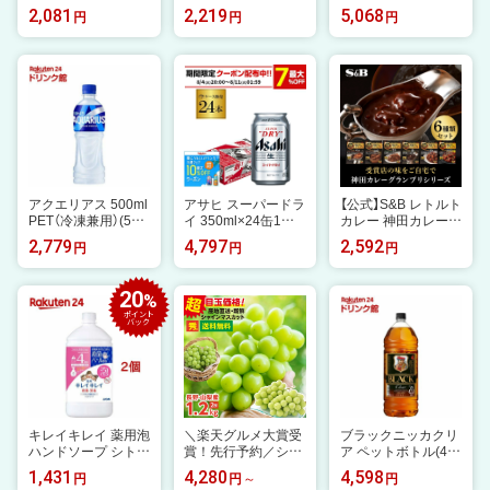
1kg ドッグフード(1
入)【いろはす(I LOH
トリション 柴犬 成
2,081
2,219
5,068
円
円
円
kg)【d_nutro】【シュ
AS)】[水 ミネラルウ
犬用(3kg)【ロイヤル
プレモ(Supremo)】
ォーター]
カナン(ROYAL CAN
[ドッグフード]
IN)】[ドッグフード]
アクエリアス 500ml
アサヒ スーパードラ
【公式】S&B レトルト
PET（冷凍兼用）(500
イ 350ml×24缶1ケ
カレー 神田カレーグ
ml×24本入)【アクエ
ース(24本)送料無料
ランプリセット アソ
2,779
4,797
2,592
円
円
円
リアス(AQUARIU
ビール 国産 アサヒ
ート レンジ対応 6種
S)】[スポーツドリン
ドライ 缶ビール AIB
×1個 計6個 エスビー
ク]
食品 SB カレー レト
20
%
ルト 詰め合わせ セ
ポイント
ット ビーフカレー
バック
名店 まとめ買い ギ
フト
キレイキレイ 薬用泡
＼楽天グルメ大賞受
ブラックニッカクリ
ハンドソープ シトラ
賞！先行予約／シャ
ア ペットボトル(4L
スフルーティの香り
インマスカット 秀品
（4000ml）)【ブラック
1,431
4,280
4,598
円
円
円
詰替用(800ml*2コセ
1.2kg 2房 ぶどう 送
ニッカ】[アサヒビー