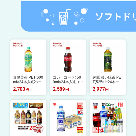
女の子【2026年春
上靴 お受験 面接
ライトブルー
新作】LV 1259 コ
学校 入園 入学 抗
ートWP ホワイト
菌防臭 こども キ
ブラック ミント
ッズ 小学生
爽健美茶 PET(600
コカ・コーラ( 50
綾鷹 濃い緑茶 PE
ml×24本入)【2shdr
0ml×24本入)【コカ
T(525ml*24本入)
k】【爽健美茶】[お
コーラ(Coca-Col
【綾鷹】[お茶]
2,700
2,589
2,977
円
円
円
茶]
a)】[炭酸飲料]