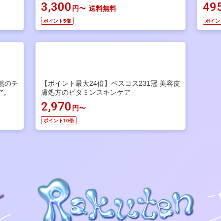
3,300
49
円〜
送料無料
ポイント5倍
ポイン
然のチ
【ポイント最大24倍】ベスコス231冠 美容皮
ア。
膚処方のビタミンスキンケア
2,970
円〜
ポイント10倍