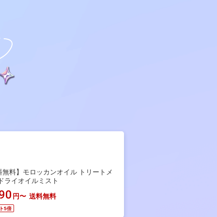
料無料】モロッカンオイル トリートメ
 ドライオイルミスト
090
円〜
送料無料
ト5倍