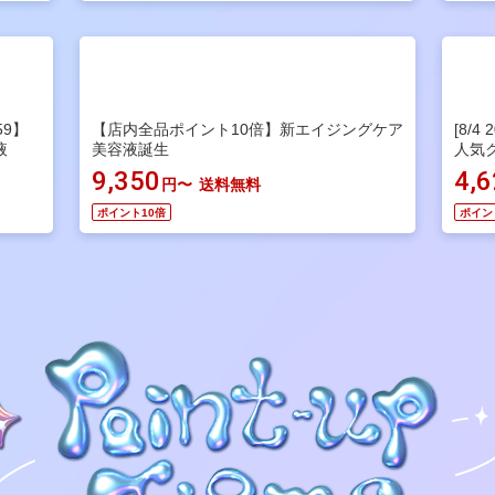
59】
【店内全品ポイント10倍】新エイジングケア
[8/4
液
美容液誕生
人気
9,350
4,
円〜
送料無料
ポイント10倍
ポイン