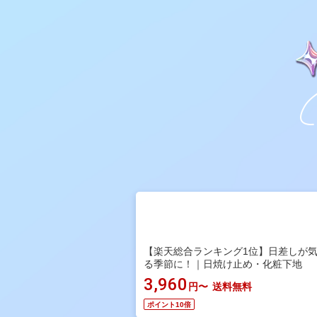
【楽天総合ランキング1位】日差しが
る季節に！｜日焼け止め・化粧下地
3,960
円〜
送料無料
ポイント10倍