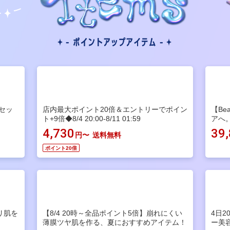
セッ
店内最大ポイント20倍＆エントリーでポイン
【Be
ト+9倍◆8/4 20:00-8/11 01:59
アへ
4,730
39
円〜
送料無料
ポイント20倍
リ肌を
【8/4 20時～全品ポイント5倍】崩れにくい
4日
薄膜ツヤ肌を作る、夏におすすめアイテム！
ー美