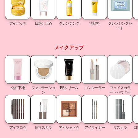
アイパッチ
日焼け止め
クレンジング
洗顔料
クレンジングシ
ート
メイクアップ
化粧下地
ファンデーショ
BBクリーム
コンシーラー
フェイスカラ
ン
ー・パウダー
アイブロウ
眉マスカラ
アイシャドウ
アイライナー
マスカラ
口