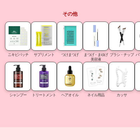
その他
ニキビパッチ
サプリメント
つけまつげ
まつげ・まゆげ
ブラシ・チップ
パ
美容液
シャンプー
トリートメント
ヘアオイル
ネイル用品
カッサ