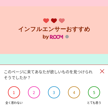
インフルエンサーおすすめ
このページに来てあなたが欲しいものを見つけられ
楽天カード新規入会
で
そうでしたか？
各期間先着2,000名様に対象ショップで
3,000円(税込)以上購入すると使える
1
2
3
4
5
1,000
円OFF
クーポン進呈
全く思わない
とても思う