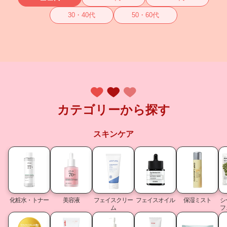
30・40代
50・60代
カテゴリーから探す
スキンケア
化粧水・トナー
美容液
フェイスクリー
フェイスオイル
保湿ミスト
シ
ム
フ