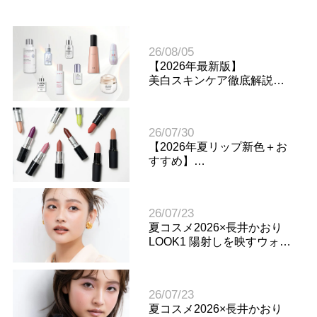
26/08/05
【2026年最新版】
美白スキンケア徹底解説
シミ・くすみ対策で透明感
のある肌へ
26/07/30
【2026年夏リップ新色＋お
すすめ】
質感で選ぶM・A・Cリップ
人気3シリーズをスウォッチ
比較
26/07/23
夏コスメ2026×長井かおり
LOOK1 陽射しを映すウォー
ム&ヘルシーメイク
26/07/23
夏コスメ2026×長井かおり