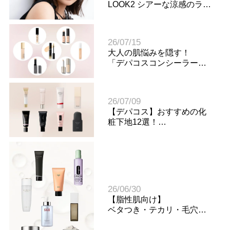
LOOK2 シアーな涼感のラベ
ンダーメイク
26/07/15
大人の肌悩みを隠す！
「デパコスコンシーラー」
の選び方＆おすすめ10選
26/07/09
【デパコス】おすすめの化
粧下地12選！
肌悩み・年代別に見つける1
本
26/06/30
【脂性肌向け】
ベタつき・テカリ・毛穴目
立ちに