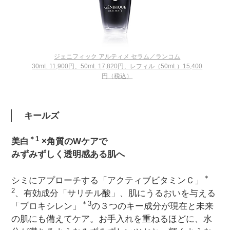
ジェニフィック アルティメ セラム／ランコム
30mL 11,900円、50mL 17,820円、レフィル（50mL）15,400
円（税込）
キールズ
＊1
美白
×角質のWケアで
みずみずしく透明感ある肌へ
＊
シミにアプローチする「アクティブビタミンＣ」
2
、有効成分「サリチル酸」、肌にうるおいを与える
＊3
「プロキシレン」
の３つのキー成分が現在と未来
の肌にも備えてケア。お手入れを重ねるほどに、水