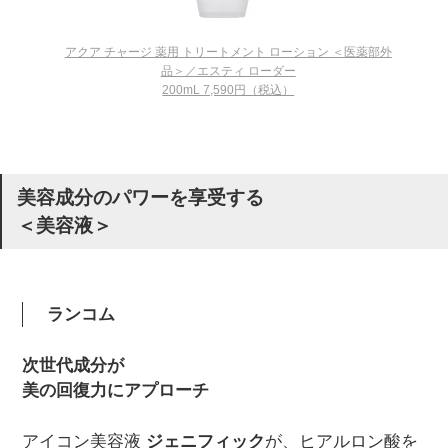
アクア チャージ 薬用 トリートメント ローション ＜医薬部外
品＞／エスティ ローダー
200mL 7,590円（税込）
美容成分のパワーを享受する
＜美容液＞
ランコム
次世代成分が
美の回復力にアプローチ
アイコン美容液
ジェニフィック
が、ヒアルロン酸を