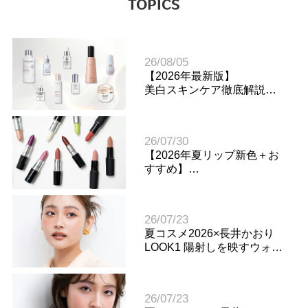
TOPICS
26/08/05
【2026年最新版】
美白スキンケア徹底解説
シミ・くすみ対策で透明感
のある肌へ
26/07/30
【2026年夏リップ新色＋お
すすめ】
質感で選ぶM・A・Cリップ
人気3シリーズをスウォッチ
比較
26/07/23
夏コスメ2026×長井かおり
LOOK1 陽射しを映すウォー
ム&ヘルシーメイク
26/07/23