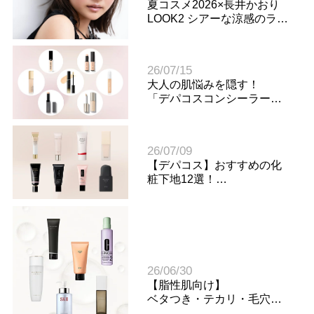
夏コスメ2026×長井かおり
LOOK2 シアーな涼感のラベ
ンダーメイク
26/07/15
大人の肌悩みを隠す！
「デパコスコンシーラー」
の選び方＆おすすめ10選
26/07/09
【デパコス】おすすめの化
粧下地12選！
肌悩み・年代別に見つける1
本
26/06/30
【脂性肌向け】
ベタつき・テカリ・毛穴目
立ちに