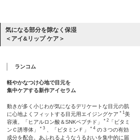
気になる部分を隙なく保湿
＜アイ&リップ ケア＞
ランコム
軽やかなつけ心地で目元を
集中ケアする新作アイセラム
動きが多く小じわが気になるデリケートな目元の肌
＊1
に心地よくフィットする目元用エイジングケア
美
＊2
容液。「ヒアルロン酸＆SNKペプチド」
「ビタミ
＊3
＊4
ンＣ誘導体」
、「ビタミンＦ」
の３つの有効
成分を配合。あふれるようなうるおいを集中的に届