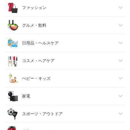
ファッション
レディースファッション
グルメ・飲料
メンズファッション
食品
日用品・ヘルスケア
キッズファッション
スイーツ・お菓子
日用品雑貨・文房具・手芸
コスメ・ヘアケア
ベビーファッション
水・ソフトドリンク
ダイエット・健康
美容・コスメ・香水
べビー・キッズ
インナー・下着・ナイトウェア
ビール・洋酒
医薬品・コンタクト・介護
キッズ・ベビー・マタニティ
家電
バッグ・小物・ブランド雑貨
ワイン
おもちゃ
家電
スポーツ・アウトドア