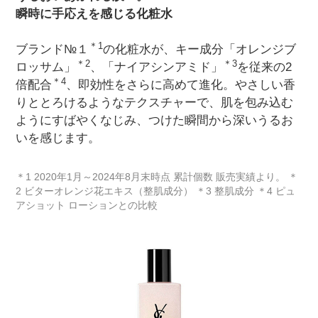
瞬時に手応えを感じる化粧水
＊1
ブランド№１
の化粧水が、キー成分「オレンジブ
＊2
＊3
ロッサム」
、「ナイアシンアミド」
を従来の2
＊4
倍配合
、即効性をさらに高めて進化。やさしい香
りととろけるようなテクスチャーで、肌を包み込む
ようにすばやくなじみ、つけた瞬間から深いうるお
いを感じます。
＊1 2020年1月～2024年8月末時点 累計個数 販売実績より。 ＊
2 ビターオレンジ花エキス（整肌成分） ＊3 整肌成分 ＊4 ピュ
アショット ローションとの比較