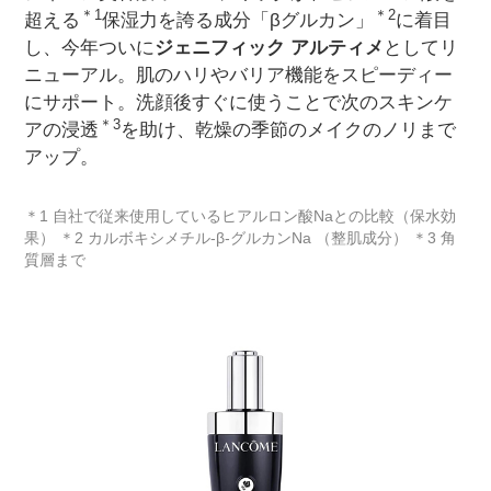
＊1
＊2
超える
保湿力を誇る成分「βグルカン」
に着目
し、今年ついに
ジェニフィック アルティメ
としてリ
ニューアル。肌のハリやバリア機能をスピーディー
にサポート。洗顔後すぐに使うことで次のスキンケ
＊3
アの浸透
を助け、乾燥の季節のメイクのノリまで
アップ。
＊1 自社で従来使用しているヒアルロン酸Naとの比較（保水効
果） ＊2 カルボキシメチル-β-グルカンNa （整肌成分） ＊3 角
質層まで