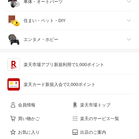
靴
日本酒・焼酎
TV・オーディオ・カメラ
スポーツ・アウトドア
車体・オートパーツ
腕時計
スマートフォン・タブレット
ゴルフ
車用品・バイク用品
住まい・ペット・DIY
ジュエリー・アクセサリー
パソコン・周辺機器
車・バイク
インテリア・寝具・収納
エンタメ・ホビー
キッチン用品・食器・調理器具
テレビゲーム
楽天市場アプリ新規利用で1,000ポイント
ペット・ペットグッズ
CD・DVD
楽天カード新規入会で2,000ポイント
花・ガーデン・DIY
ホビー
会員情報
楽天市場トップ
サービス・リフォーム
楽器・音響機器
買い物かご
楽天のサービス一覧
お気に入り
出店のご案内
本・雑誌・コミック