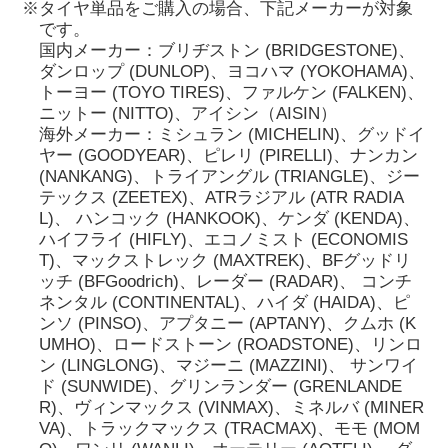
※タイヤ単品をご購入の場合、下記メーカーが対象
です。
国内メーカー：ブリヂストン (BRIDGESTONE)、
ダンロップ (DUNLOP)、ヨコハマ (YOKOHAMA)、
トーヨー (TOYO TIRES)、ファルケン (FALKEN)、
ニットー (NITTO)、アイシン（AISIN）
海外メーカー：ミシュラン (MICHELIN)、グッドイ
ヤー (GOODYEAR)、ピレリ (PIRELLI)、ナンカン
(NANKANG)、トライアングル (TRIANGLE)、ジー
テックス (ZEETEX)、ATRラジアル (ATR RADIA
L)、 ハンコック (HANKOOK)、ケンダ (KENDA)、
ハイフライ (HIFLY)、エコノミスト (ECONOMIS
T)、マックストレック (MAXTREK)、BFグッドリ
ッチ (BFGoodrich)、レーダー (RADAR)、 コンチ
ネンタル (CONTINENTAL)、ハイダ (HAIDA)、ピ
ンソ (PINSO)、アプタニー (APTANY)、クムホ (K
UMHO)、ロードストーン (ROADSTONE)、リンロ
ン (LINGLONG)、マジーニ (MAZZINI)、 サンワイ
ド (SUNWIDE)、グリンランダー (GRENLANDE
R)、ヴィンマックス (VINMAX)、ミネルバ (MINER
VA)、トラックマックス (TRACMAX)、モモ (MOM