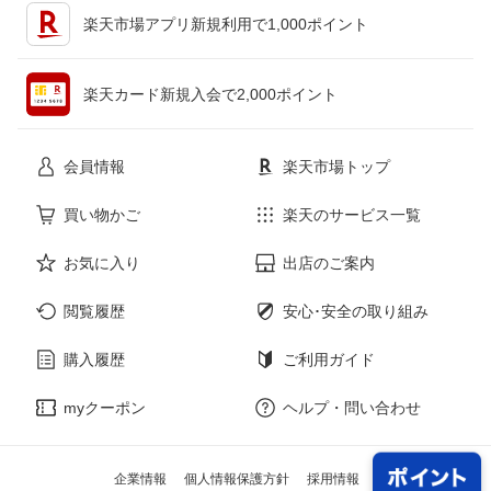
キッチン用品・食器・調理器具
テレビゲーム
楽天市場アプリ新規利用で1,000ポイント
ペット・ペットグッズ
CD・DVD
楽天カード新規入会で2,000ポイント
花・ガーデン・DIY
ホビー
会員情報
楽天市場トップ
サービス・リフォーム
楽器・音響機器
買い物かご
楽天のサービス一覧
お気に入り
出店のご案内
本・雑誌・コミック
閲覧履歴
安心･安全の取り組み
購入履歴
ご利用ガイド
myクーポン
ヘルプ・問い合わせ
企業情報
個人情報保護方針
採用情報