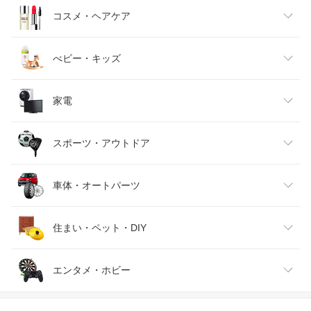
キッズファッション
スイーツ・お菓子
日用品雑貨・文房具・手芸
コスメ・ヘアケア
ベビーファッション
水・ソフトドリンク
ダイエット・健康
美容・コスメ・香水
べビー・キッズ
インナー・下着・ナイトウェア
ビール・洋酒
医薬品・コンタクト・介護
キッズ・ベビー・マタニティ
家電
バッグ・小物・ブランド雑貨
ワイン
おもちゃ
家電
スポーツ・アウトドア
靴
日本酒・焼酎
TV・オーディオ・カメラ
スポーツ・アウトドア
車体・オートパーツ
腕時計
スマートフォン・タブレット
ゴルフ
車用品・バイク用品
住まい・ペット・DIY
ジュエリー・アクセサリー
パソコン・周辺機器
車・バイク
インテリア・寝具・収納
エンタメ・ホビー