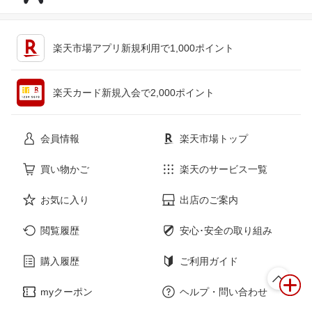
オートパーツ サンライズ
イルサ楽天市場店
くるまドットコム
オートパーツエージェンシー
キッチン用品・食器・調理器具
テレビゲーム
ボディーカバー専門店カバーラン
e-cleマート
楽天市場アプリ新規利用で1,000ポイント
ド
Vulcans
ＪＯＮＪＯＮ
ペット・ペットグッズ
CD・DVD
タイヤ屋マルキ商店 楽天市場店
BMモーターパーツ BMW純正品専
楽天カード新規入会で2,000ポイント
門店
ヘルメット 専門店 NEO RIDERS
4WD＆SUV PROSHOP ＲＶ ＳＨ
花・ガーデン・DIY
ホビー
ＵＥＩ
会員情報
楽天市場トップ
カーマイスター
パネル王国 楽天市場店
Groovy
イドサワ楽天市場店
サービス・リフォーム
楽器・音響機器
買い物かご
楽天のサービス一覧
カーパーツマルケイ楽天市場店
ゼロクールシステム
アヴィレスストア
web-carshop カーピットアイドル
お気に入り
出店のご案内
本・雑誌・コミック
WORLD.ＬＩＮＥ楽天市場店
AXIS PARTS
セカンドステージ 楽天市場店
パーツショップWAVE楽天市場店
閲覧履歴
安心･安全の取り組み
Craft Mart
タイヤスタイル
高圧洗浄機専門店 ヒダカ
BESTEK楽天市場店
購入履歴
ご利用ガイド
Acv エーシーブイ
トラックショップ 東京マッハ７
ＪＵＫＯ．ＩＮ 楽天市場店
サンセイタイヤサービス
myクーポン
ヘルプ・問い合わせ
モーストプライス
バッテリーウェブコム楽天市場店