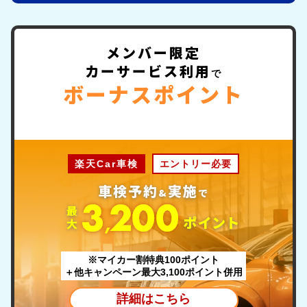
メンバー限定
カーサービス利用
で
ボーナスポイント
楽天Car車検
エントリー必要
車検予約
実施
&
で
最
ポ
イント
大
※マイカー割特典100ポイント
＋他キャンペーン最大3,100ポイント併用
詳細はこちら