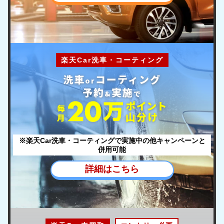
楽天Car洗車・コーティング
洗車
コーティング
or
予約
実施
&
で
ポ
イント
毎
山分け
月
※楽天Car洗車・コーティングで実施中の他キャンペーンと
併用可能
詳細はこちら