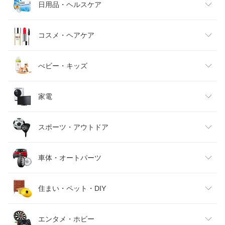
メンズファッション
食品
日用品・ヘルスケア
カーパーツ KATSUNOKI国際
ベストアンサーの宝ショップ
トレッド新横浜師岡店
バイク用品の車楽
オートウイング
タイヤ激安王・2号店
キッズファッション
スイーツ・お菓子
日用品雑貨・文房具・手芸
コスメ・ヘアケア
趣味職人
フロアマット販売アルティジャー
ノ
Ｙ・ＭＴ
グリーンコンシューマー
ベビーファッション
水・ソフトドリンク
ダイエット・健康
美容・コスメ・香水
べビー・キッズ
iRoom
業販ネットショップ楽天市場店
GLOBAL MOTO
Auto shop ユアーズ
エフシーエル HID・LEDの専門店
カー用品卸問屋 ニューフロンテ
インナー・下着・ナイトウェア
ビール・洋酒
医薬品・コンタクト・介護
キッズ・ベビー・マタニティ
家電
ア
アンサーフィールド
NANIWAYA 楽天市場店
カーメイト 公式オンラインストア
まんてん屋
バッグ・小物・ブランド雑貨
ワイン
おもちゃ
家電
スポーツ・アウトドア
アールエス
パーツダイレクト楽天市場店
シャイニングパーツ（カー用品）
カー用品のピックアップショップ
靴
日本酒・焼酎
TV・オーディオ・カメラ
スポーツ・アウトドア
車体・オートパーツ
ワールドセレクト楽天市場店
ヒロチー商事 ハーレー 楽天市場
店
シートカバー専門店のコネクト
バイク メンテ館
腕時計
スマートフォン・タブレット
ゴルフ
車用品・バイク用品
住まい・ペット・DIY
アストロプロダクツ 楽天市場店
カーアクセサリーストア【SOVI
E】
光トレーディング
タイヤ専門店 yatoh矢東
ジュエリー・アクセサリー
パソコン・周辺機器
車・バイク
インテリア・寝具・収納
エンタメ・ホビー
クリーズオンライン
KAZOON