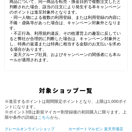
商品について、同一商品を転売・換金目的で複数注文したと
判断された場合、該当の注文により発生する本キャンペーン
のポイントは進呈対象外となります。
・同一人物による複数の利用登録、または利用登録の内容に
不備・虚偽等があった場合は、キャンペーン対象外となりま
す。
・不正行為、利用規約違反、その他運営上の趣旨に反してい
ると弊社が合理的に判断した場合は、キャンペーン対象外と
し、特典の返還または特典に相当する金額のお支払いを求め
る場合があります。
・楽天グループ社員、およびキャンペーンの関係者にも本ル
ールが適用されます。
対象ショップ一覧
※進呈するポイントは期間限定ポイントとなり、上限は1,000ポイ
ントになります。
※ポイント3倍は新規マイカー割登録後の初回購入に限ります。上
限や条件の詳細は
こちら
から。
クレールオンラインショップ
カーポートマルゼン 楽天市場店