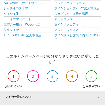
AUTOWAY（オートウェイ）
フジコーポレーション
シャチホコストア
タイヤショップZERO楽天市場店
タイヤ１番
ウェビック 楽天市場店
ドライブマーケット
オートクラフト
激安カー用品 Webいち店
タイヤスクエアミツヤ
矢東タイヤ
アットマックス＠
TIRE SHOP 4U 楽天市場店
タイヤ購入と交換予約 TIREHOO
D
Autostyle
タイヤマックス
スマイルプラス
タイヤプライス館
このキャンペーンページの分かりやすさはいかがでした
バイク・バイク用品はとやグルー
カーパーツのサムライプロデュー
プ
ス
か？
シンシアモール 楽天市場店
格安タイヤホイールジャストパー
ツ
フジ スペシャルセレクション
アイネット楽天市場店
1
2
3
4
5
タイヤホイール激安王国
e-zoa 楽天市場 SHOP
FJ CRAFT
タイヤワールド館ベスト楽天市場
分かりにくい
分かりやすい
店
tirewheel 楽天市場店
Yupiteruダイレクト 楽天市場店
マイカー割について
オプショナル豊和
フロアマット専門店 HOTFIELD
ジェームス・リセールガレージ
タイヤステージ 湘南 楽天市場