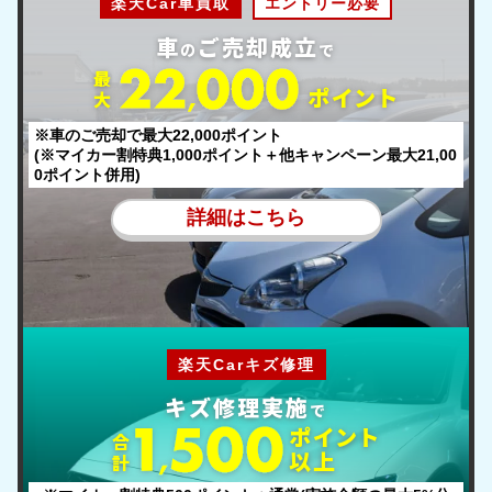
楽天Car車買取
エントリー必要
車
ご売却成立
の
で
最
ポ
イント
大
※車のご売却で最大22,000ポイント
(※マイカー割特典1,000ポイント＋他キャンペーン最大21,00
0ポイント併用)
詳細はこちら
楽天Carキズ修理
キズ修理実施
で
ポ
イント
合
以上
計