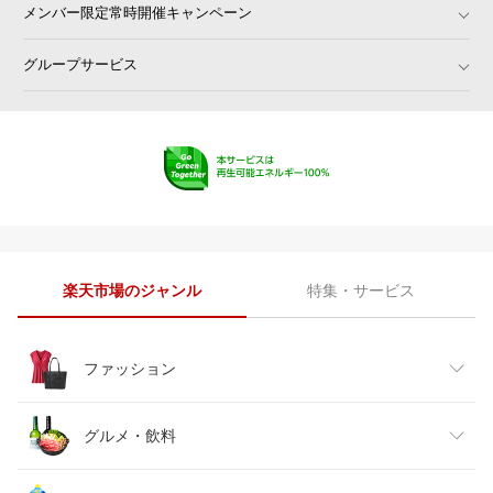
メンバー限定常時開催キャンペーン
店
MGR Customs
バイク用品専門店サイクルワール
ド
グループサービス
車高調 ダウンサス プロ取付店KT
オートプロズ 楽天市場店
S
atRise（アットライズ）
ディーライズ楽天市場店
T-BOX Auto Parts
タイヤホイール専門店コニシタイ
ヤ
シェアスタイル LED HID の老舗
ダイコン卸 直販部
株式会社ヒロチー商事 楽天市場店
フジタイヤ
てんこ盛り！
カー用品の専門店 e-なび屋
ゼンリンドライバーズステーショ
MotoGoods Market
ン
楽天市場のジャンル
特集・サービス
パーツセンター楽天市場店
スルガオンライン
ななこ屋楽天市場店
CROSSROAD
カーマニアNo.1
オートワーク楽天市場店
ファッション
ちいさなクルマ専門店ウイウイ練
GREEN_Shop
馬
REIZ TRADING
タイヤショップトレッド
レディースファッション
グルメ・飲料
ｔ-ｊｏｙ
PartsIsland
車高調 カー用品専門店 車楽院
バッテリーストアドットコム