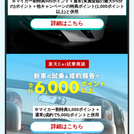
※マイカー割特典500ポイント＋通常(実施金額の最大5%分
の)ポイント
＋他キャンペーンの特典ポイント(1,000ポイント
以上)と併用
詳細はこちら
楽天Car試乗商談
新車
試乗
成約報告
の
&
で
ポ
イント
合
以上
計
※マイカー割特典1,000ポイント＋
通常(成約で5,000)ポイントと併用
詳細はこちら