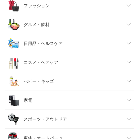
ファッション
レディースファッション
グルメ・飲料
メンズファッション
食品
日用品・ヘルスケア
キッズファッション
スイーツ・お菓子
日用品雑貨・文房具・手芸
コスメ・ヘアケア
ベビーファッション
水・ソフトドリンク
ダイエット・健康
美容・コスメ・香水
べビー・キッズ
インナー・下着・ナイトウェア
ビール・洋酒
医薬品・コンタクト・介護
キッズ・ベビー・マタニティ
家電
バッグ・小物・ブランド雑貨
ワイン
おもちゃ
家電
スポーツ・アウトドア
靴
日本酒・焼酎
TV・オーディオ・カメラ
スポーツ・アウトドア
車体・オートパーツ