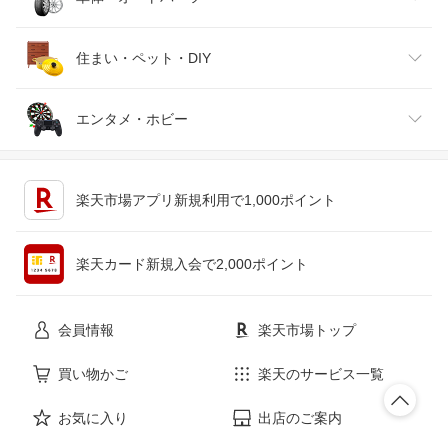
腕時計
スマートフォン・タブレット
ゴルフ
車用品・バイク用品
住まい・ペット・DIY
ジュエリー・アクセサリー
パソコン・周辺機器
車・バイク
インテリア・寝具・収納
エンタメ・ホビー
キッチン用品・食器・調理器具
テレビゲーム
楽天市場アプリ新規利用で1,000ポイント
ペット・ペットグッズ
CD・DVD
楽天カード新規入会で2,000ポイント
花・ガーデン・DIY
ホビー
会員情報
楽天市場トップ
サービス・リフォーム
楽器・音響機器
買い物かご
楽天のサービス一覧
お気に入り
出店のご案内
本・雑誌・コミック