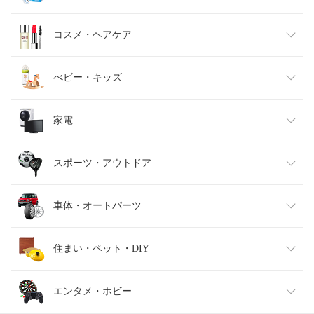
キッズファッション
スイーツ・お菓子
日用品雑貨・文房具・手芸
コスメ・ヘアケア
ベビーファッション
水・ソフトドリンク
ダイエット・健康
美容・コスメ・香水
べビー・キッズ
インナー・下着・ナイトウェア
ビール・洋酒
医薬品・コンタクト・介護
キッズ・ベビー・マタニティ
家電
バッグ・小物・ブランド雑貨
ワイン
おもちゃ
家電
スポーツ・アウトドア
靴
日本酒・焼酎
TV・オーディオ・カメラ
スポーツ・アウトドア
車体・オートパーツ
腕時計
スマートフォン・タブレット
ゴルフ
車用品・バイク用品
住まい・ペット・DIY
ジュエリー・アクセサリー
パソコン・周辺機器
車・バイク
インテリア・寝具・収納
エンタメ・ホビー