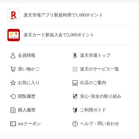
キッチン用品・食器・調理器具
テレビゲーム
楽天市場アプリ新規利用で1,000ポイント
ペット・ペットグッズ
CD・DVD
楽天カード新規入会で2,000ポイント
花・ガーデン・DIY
ホビー
会員情報
楽天市場トップ
サービス・リフォーム
楽器・音響機器
買い物かご
楽天のサービス一覧
お気に入り
出店のご案内
本・雑誌・コミック
閲覧履歴
安心･安全の取り組み
購入履歴
ご利用ガイド
myクーポン
ヘルプ・問い合わせ